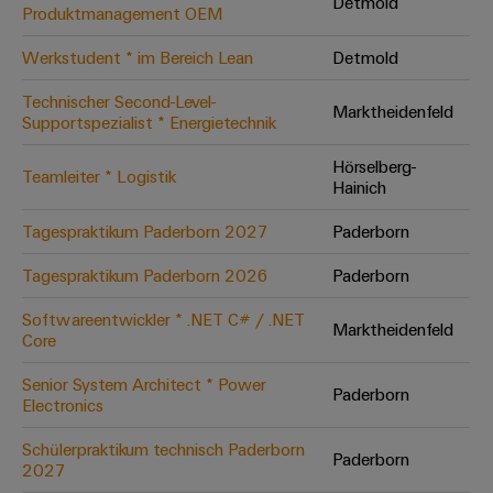
Unternehmensmeldungen
Detmold
Technischer
Produktmanagement OEM
Verbindungslösungen
Systeme
Elektronikgehäuse
Support
für
Offene
Fachpressemeldungen
und
Geräte
Werkstudent * im Bereich Lean
Detmold
Ausbildungs-
Blitz-
Lösungen
Umweltbezogene
Pressekontakt
Konventionelle
und
Technischer Second-Level-
und
Produktkonformität
Marktheidenfeld
Supportspezialist * Energietechnik
Energieerzeugung
Dezentrale
Studienplätze
Überspannungsschutz
Zukunftssicherheit
Automatisierung
Engineering
Hörselberg-
für
Unsere
Teamleiter * Logistik
PV
Daten
Hainich
bewährte
Energiemanagement-
Partner
Veranstaltungen
Generatoranschlusskasten
Energieerzeugung
Lösungen
Technische
Tagespraktikum Paderborn 2027
Paderborn
IIoT
Aktuelle
Maschinenbau
Feldbusverteiler
Produktkataloge
IIoT
Tagespraktikum Paderborn 2026
Paderborn
and
Termine
Lösungen
&
Reparatur
für
Automation
Softwareentwickler * .NET C# / .NET
verschiedene
Workshops
Marktheidenfeld
Automation
und
Partner
Automatisierung
Core
Segmente
für
Software
Ersatzteile
Netzwerk
der
&
Senior System Architect * Power
Schulklassen
Maschinen
Paderborn
Software
Electronics
Industrial
Trainings
und
IIoT
Fabrikautomation
Analytics
und
and
Steuerungen
Schülerpraktikum technisch Paderborn
Paderborn
Webinare
Öl
Automation
2027
Industrial
I/O-