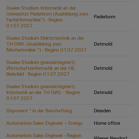
Werkzeuge
Abwasseraufbereitung
Duales Studium Informatik an der
Universität Paderborn (Ausbildung zum
Automaten
Lösungen
Paderborn
Fachinformatiker*) - Beginn
für
01.07.2027
die
Software
Wasser-
Duales Studium Elektrotechnik an der
und
Markierer
TH OWL (Ausbildung zum
Detmold
Abwasserindustrie
Mechatroniker *) - Beginn 01.07.2027
Industriedrucker
Wasserstoff
Duales Studium (praxisintegriert)
Wasserstoff
Industrieleuchte
Wirtschaftsinformatik an der HS
Detmold
als
Bielefeld - Beginn 01.07.2027
Schlüsseltechnologie
Cabinet
für
Duales Studium (praxisintegriert)
die
Infrastructure
Informatik an der TH OWL - Beginn
Detmold
Energiewende
01.07.2027
Windenergie
Disponent * in der Beschaffung
Dresden
Assemblierungsservice
Effizienter
Betrieb
Automation Sales Engineer – Energy
Home office
von
Bestückte
Windparks
Klemmenleisten
Automation Sales Engineer - Region
Wiener Neudorf