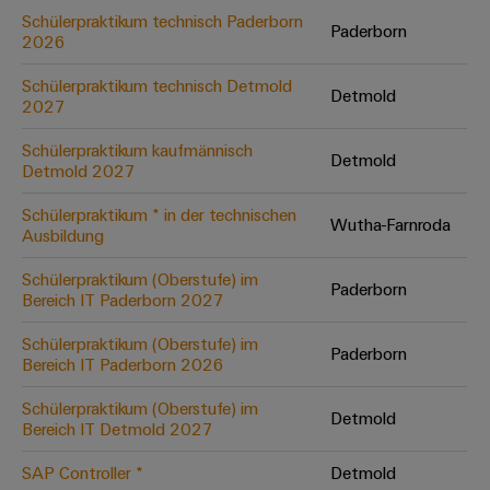
&
Solution
Automation
PSIRT
Schülerpraktikum technisch Paderborn
Systeme
Paderborn
Gas
Partner
2026
Sicherer
finden
Stellenbörse
Industrial
Industrial
Betrieb
Schülerpraktikum technisch Detmold
IoT
Detmold
Ethernet
Digitale
mit
2027
Solution
vernetzten
Bestellmöglichkeiten
Partner
Industrial
Lösungen
Touch-
Schülerpraktikum kaufmännisch
Detmold
für
-
Security
Detmold 2027
Panels
eShop
die
Systemintegratoren
Prozessindustrie
Industrial
Schülerpraktikum * in der technischen
Engineering-
OCI-
Wutha-Farnroda
Ausbildung
Service
Photovoltaik
und
Schnittstelle
Platform
Mehr
Visualisierungstools
Messen
Schülerpraktikum (Oberstufe) im
Chancen in der
Paderborn
Ressourceneffizienz
EDI-
easyConnect
Bereich IT Paderborn 2027
&
Entwicklung
durch
Energiemessung
Schnittstelle
Spannende Aufgabe
Events
Sonnenenergie
EZA-
Schülerpraktikum (Oberstufe) im
in unseren
und
Paderborn
Bereich IT Paderborn 2026
Entwicklungsbereic
Regler
Schaltschrankbau
Smart
Globale
ALLE
Lösungen
Metering
Messen
SERVICES
Schülerpraktikum (Oberstufe) im
Detmold
für
Bereich IT Detmold 2027
&
die
Weidmüller
Gerätehersteller
Events
Herausforderungen
SAP Controller *
Detmold
Industrial
im