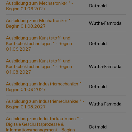
Ausbildung zum Mechatroniker * -
Detmold
Beginn 01.09.2027
Umwe
Ausbildung zum Mechatroniker * -
Produ
Wutha-Farnroda
Beginn 01.08.2027
Schne
einfa
Ausbildung zum Kunststoff- und
REACH
Kautschuktechnologen * - Beginn
Detmold
PCF-D
herun
01.09.2027
Ausbildung zum Kunststoff- und
Kautschuktechnologen * - Beginn
Wutha-Farnroda
01.08.2027
Weidmüller
Ausbildung zum Industriemechaniker * -
Detmold
Configurator
Beginn 01.09.2027
Digital
Engineering
Ausbildung zum Industriemechaniker * -
auf einem
Wutha-Farnroda
Beginn 01.08.2027
neuen Niveau
‒ intuitiv,
unkompliziert,
Ausbildung zum Industriekaufmann * ​ -
schnell
Digitale Geschäftsprozesse &
Detmold
Informationsmanagement - Beginn