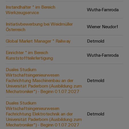
Leiterplattensteckverbinder
Schaltschrankbau
AI
Instandhalter * im Bereich
Karriere auf
Wutha-Farnroda
&
Werkzeugservice
dem Kindel
Schienenfahrzeuge
Remote
Leiterplattenklemmen
Unser
Moderne
Initiativbewerbung bei Weidmüller
Access
neues
Wiener Neudorf
und
PCB
Österreich
Distribution
&
digitale
Center in
Connector
Lösungen
Thüringen
Cloud-
Global Market Manager * Railway
Detmold
für
Services
Services
klimafreundliche
Einrichter * im Bereich
Mobilitat
Wutha-Farnroda
Original
Kunststoffteilefertigung
Industrial
im
Equipment
Bahnverkehr
Service
Duales Studium
Manufacturer
Platform
Wirtschaftsingenieurwesen
Schiffbau
(OEM)
Fachrichtung Maschinenbau an der
Detmold
easyConnect
Umfassende
Universität Paderborn (Ausbildung zum
Verbindungslösungen
Mechatroniker*) - Beginn 01.07.2027
für
die
Duales Studium
Werkstatt
maritime
Wirtschaftsingenieurwesen
Industrie
&
Fachrichtung Elektrotechnik an der
Detmold
Zubehör
Universität Paderborn (Ausbildung zum
Wasseraufbereitung
Mechatroniker*) - Beginn 01.07.2027
&