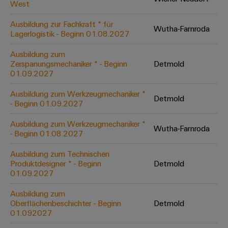
West
Modifizierte
und
Ausbildung zur Fachkraft * für
Wutha-Farnroda
Lagerlogistik - Beginn 01.08.2027
bestückte
Gehäuse
Ausbildung zum
Zerspanungsmechaniker * - Beginn
Detmold
Kundenspezifische
01.09.2027
Kabelkonfektionierung
Ausbildung zum Werkzeugmechaniker *
Detmold
- Beginn 01.09.2027
Ausbildung zum Werkzeugmechaniker *
Wutha-Farnroda
- Beginn 01.08.2027
Produktinnovationen
Praxisnahe
Ausbildung zum Technischen
Verbindungen für
Ihre Industrie.
Produktdesigner * - Beginn
Detmold
Unsere Neuheiten
01.09.2027
im Bereich
Industrial
Ausbildung zum
Connectivity.
Oberflächenbeschichter - Beginn
Detmold
01.092027