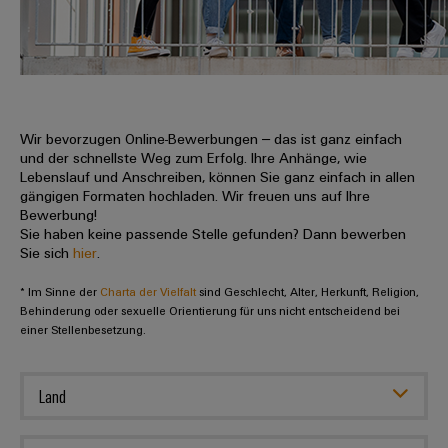
IN
Kabelkonfektionierung
zu
Offene
Leiterplattenklemmen
erlebbar
Weidmüller
Anschlusstechnologie
uns
Stellen
Vertrieb
werden.
Fast
für
Gehäusesysteme
Zahlen
DC-
Delivery
Promotionfahrzeug
Datencenter
Berufserfahrene
und
und
Microgrids
Service
Lösungen
Unternehmen
-
und
Fakten
Produkte
u-
komponenten
Wir bevorzugen Online-Bewerbungen – das ist ganz einfach
Distribution
Für
für
Unser
und der schnellste Weg zum Erfolg. Ihre Anhänge, wie
OS
Karriere
Beratung
Rechenzentren
Kabeleinführungssysteme
Studierende
Lebenslauf und Anschreiben, können Sie ganz einfach in allen
Info
Vorstand
Edge
–
und
gängigen Formaten hochladen. Wir freuen uns auf Ihre
und
effizient,
für
Computing
Bewerbung!
digitale
Werkstudententätigkeiten
Nachhaltigkeit
zuverlässig,
-
unsere
Sie haben keine passende Stelle gefunden? Dann bewerben
Planung
skalierbar
Industrial
komponenten
Sie sich
hier
.
Partner
Praktika
Weidmüller
5G
Energiespeicher
easyConnect
* Im Sinne der
Academy
Charta der Vielfalt
sind Geschlecht, Alter, Herkunft, Religion,
Anschlussleitungen,
Vertrieb
Abschlussarbeiten
Lösungen
-
Behinderung oder sexuelle Orientierung für uns nicht entscheidend bei
Single
Patchkabel
und
einer Stellenbesetzung.
People
Ihre
Großhandelssuche
Neuanfang
Produkte
Pair
und
&
für
Industrial
für
Ethernet
Kabel
Energiespeichersysteme
Culture
Service
Land
Studienabbrecher
(ESS)
SPS
Platform
News
Compliance
Energieübertragung
Offene
Systemverkabelung