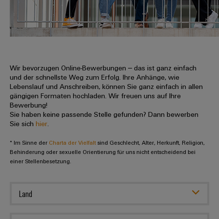
IN
Kabelkonfektionierung
zu
Offene
Leiterplattenklemmen
erlebbar
Weidmüller
Anschlusstechnologie
uns
Stellen
Vertrieb
werden.
Fast
für
Gehäusesysteme
Zahlen
DC-
Delivery
Promotionfahrzeug
Datencenter
Berufserfahrene
und
und
Microgrids
Service
Lösungen
Unternehmen
-
und
Fakten
Produkte
u-
komponenten
Wir bevorzugen Online-Bewerbungen – das ist ganz einfach
Distribution
Für
für
Unser
und der schnellste Weg zum Erfolg. Ihre Anhänge, wie
OS
Karriere
Beratung
Rechenzentren
Kabeleinführungssysteme
Studierende
Lebenslauf und Anschreiben, können Sie ganz einfach in allen
Info
Vorstand
Edge
–
und
gängigen Formaten hochladen. Wir freuen uns auf Ihre
und
effizient,
für
Computing
Bewerbung!
digitale
Werkstudententätigkeiten
Nachhaltigkeit
zuverlässig,
-
unsere
Sie haben keine passende Stelle gefunden? Dann bewerben
Planung
skalierbar
Industrial
komponenten
Sie sich
hier
.
Partner
Praktika
Weidmüller
5G
Energiespeicher
easyConnect
* Im Sinne der
Academy
Charta der Vielfalt
sind Geschlecht, Alter, Herkunft, Religion,
Anschlussleitungen,
Vertrieb
Abschlussarbeiten
Lösungen
-
Behinderung oder sexuelle Orientierung für uns nicht entscheidend bei
Single
Patchkabel
und
einer Stellenbesetzung.
People
Ihre
Großhandelssuche
Neuanfang
Produkte
Pair
und
&
für
Industrial
für
Ethernet
Kabel
Energiespeichersysteme
Culture
Service
Land
Studienabbrecher
(ESS)
SPS
Platform
News
Compliance
Energieübertragung
Offene
Systemverkabelung