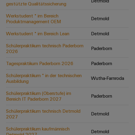
Unternehmensmeldungen
Detmold
Technischer
gestützte Qualitätssicherung
Verbindungslösungen
Systeme
Elektronikgehäuse
Support
für
Offene
Fachpressemeldungen
und
Geräte
Werkstudent * im Bereich
Ausbildungs-
Detmold
Blitz-
Lösungen
Umweltbezogene
Produktmanagement OEM
Pressekontakt
Konventionelle
und
und
Produktkonformität
Werkstudent * im Bereich Lean
Detmold
Energieerzeugung
Dezentrale
Studienplätze
Überspannungsschutz
Zukunftssicherheit
Automatisierung
Engineering
Schülerpraktikum technisch Paderborn
für
Unsere
Paderborn
PV
Daten
2026
bewährte
Energiemanagement-
Partner
Veranstaltungen
Generatoranschlusskasten
Energieerzeugung
Lösungen
Technische
Tagespraktikum Paderborn 2026
Paderborn
IIoT
Aktuelle
Maschinenbau
Feldbusverteiler
Produktkataloge
IIoT
Schülerpraktikum * in der technischen
and
Termine
Lösungen
Wutha-Farnroda
Ausbildung
&
Reparatur
für
Automation
verschiedene
Workshops
Automation
und
Partner
Automatisierung
Schülerpraktikum (Oberstufe) im
Segmente
Paderborn
für
Software
Ersatzteile
Bereich IT Paderborn 2027
Netzwerk
der
&
Schulklassen
Maschinen
Software
Schülerpraktikum technisch Detmold
Industrial
Trainings
und
IIoT
Detmold
2027
Fabrikautomation
Analytics
und
and
Steuerungen
Webinare
Öl
Automation
Schülerpraktikum kaufmännisch
Detmold
Industrial
I/O-
Detmold 2027