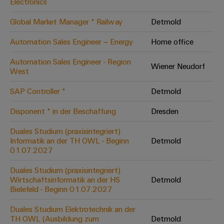
Electronics
Leiterplattensteckverbinder
Schaltschrankbau
AI
Karriere auf
&
Global Market Manager * Railway
Detmold
dem Kindel
Schienenfahrzeuge
Remote
Leiterplattenklemmen
Unser
Moderne
Automation Sales Engineer – Energy
Home office
Access
neues
und
PCB
Distribution
&
digitale
Center in
Automation Sales Engineer - Region
Connector
Lösungen
Wiener Neudorf
Thüringen
Cloud-
West
für
Services
Services
klimafreundliche
SAP Controller *
Detmold
Mobilitat
Original
Industrial
im
Equipment
Disponent * in der Beschaffung
Dresden
Bahnverkehr
Service
Manufacturer
Platform
Schiffbau
Duales Studium (praxisintegriert)
(OEM)
Informatik an der TH OWL - Beginn
Detmold
easyConnect
Umfassende
01.07.2027
Verbindungslösungen
für
Duales Studium (praxisintegriert)
die
Werkstatt
Wirtschaftsinformatik an der HS
Detmold
maritime
Bielefeld - Beginn 01.07.2027
Industrie
&
Zubehör
Wasseraufbereitung
Duales Studium Elektrotechnik an der
TH OWL (Ausbildung zum
Detmold
&