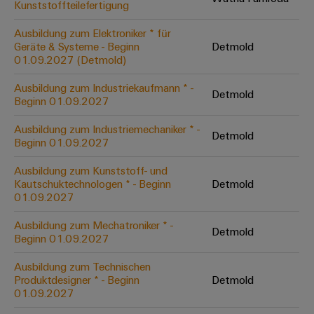
Kunststoffteilefertigung
Modifizierte
und
Ausbildung zum Elektroniker * für
Geräte & Systeme - Beginn
Detmold
bestückte
01.09.2027 (Detmold)
Gehäuse
Ausbildung zum Industriekaufmann * -
Detmold
Kundenspezifische
Beginn 01.09.2027
Kabelkonfektionierung
Ausbildung zum Industriemechaniker * -
Detmold
Beginn 01.09.2027
Ausbildung zum Kunststoff- und
Kautschuktechnologen * - Beginn
Detmold
Produktinnovationen
01.09.2027
Praxisnahe
Verbindungen für
Ihre Industrie.
Ausbildung zum Mechatroniker * -
Detmold
Unsere Neuheiten
Beginn 01.09.2027
im Bereich
Industrial
Ausbildung zum Technischen
Connectivity.
Produktdesigner * - Beginn
Detmold
01.09.2027