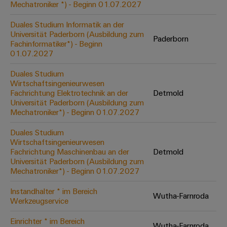
Werkzeuge
Mechatroniker *) - Beginn 01.07.2027
Abwasseraufbereitung
Automaten
Lösungen
Duales Studium Informatik an der
für
Universität Paderborn (Ausbildung zum
Paderborn
die
Fachinformatiker*) - Beginn
Software
Wasser-
01.07.2027
und
Markierer
Abwasserindustrie
Duales Studium
Wirtschaftsingenieurwesen
Industriedrucker
Wasserstoff
Fachrichtung Elektrotechnik an der
Detmold
Universität Paderborn (Ausbildung zum
Wasserstoff
Industrieleuchte
Mechatroniker*) - Beginn 01.07.2027
als
Schlüsseltechnologie
Cabinet
für
Duales Studium
die
Wirtschaftsingenieurwesen
Infrastructure
Energiewende
Fachrichtung Maschinenbau an der
Detmold
Universität Paderborn (Ausbildung zum
Windenergie
Mechatroniker*) - Beginn 01.07.2027
Assemblierungsservice
Effizienter
Instandhalter * im Bereich
Betrieb
Wutha-Farnroda
Werkzeugservice
von
Bestückte
Windparks
Klemmenleisten
Einrichter * im Bereich
Wutha-Farnroda