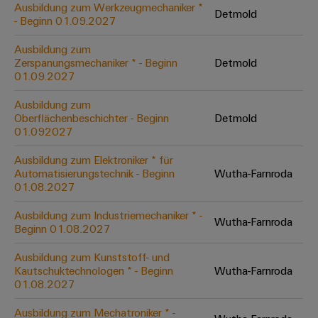
Ausbildung zum Werkzeugmechaniker *
Detmold
- Beginn 01.09.2027
Umwe
Ausbildung zum
Produ
Zerspanungsmechaniker * - Beginn
Detmold
Schne
01.09.2027
einfa
REACH
Ausbildung zum
PCF-D
herun
Oberflächenbeschichter - Beginn
Detmold
01.092027
Ausbildung zum Elektroniker * für
Automatisierungstechnik - Beginn
Wutha-Farnroda
01.08.2027
Weidmüller
Configurator
Ausbildung zum Industriemechaniker * -
Wutha-Farnroda
Digital
Beginn 01.08.2027
Engineering
auf einem
Ausbildung zum Kunststoff- und
neuen Niveau
Kautschuktechnologen * - Beginn
Wutha-Farnroda
‒ intuitiv,
unkompliziert,
01.08.2027
schnell
Ausbildung zum Mechatroniker * -