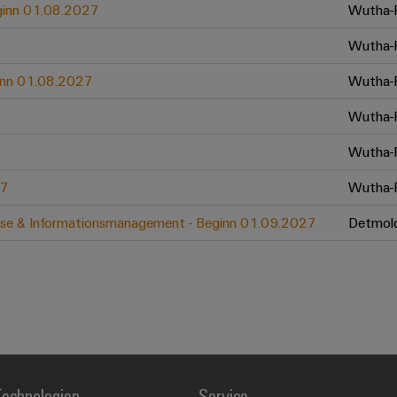
eginn 01.08.2027
Wutha-F
Wutha-F
ginn 01.08.2027
Wutha-F
Wutha-F
Wutha-F
27
Wutha-F
zesse & Informationsmanagement - Beginn 01.09.2027
Detmol
echnologien
Service