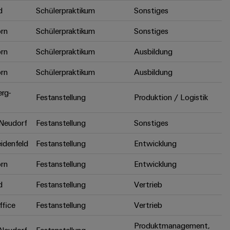
d
Schülerpraktikum
Sonstiges
rn
Schülerpraktikum
Sonstiges
rn
Schülerpraktikum
Ausbildung
rn
Schülerpraktikum
Ausbildung
erg-
Festanstellung
Produktion / Logistik
Neudorf
Festanstellung
Sonstiges
idenfeld
Festanstellung
Entwicklung
rn
Festanstellung
Entwicklung
d
Festanstellung
Vertrieb
fice
Festanstellung
Vertrieb
Produktmanagement,