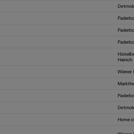
Detmol
Paderbo
Paderbo
Paderbo
Hörselb
Hainich
Wiener 
Markthe
Paderbo
Detmol
Home of