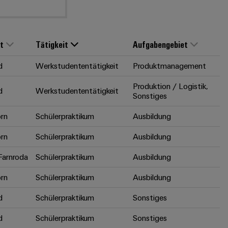
t
Tätigkeit
Aufgabengebiet
d
Werkstudententätigkeit
Produktmanagement
Produktion / Logistik,
d
Werkstudententätigkeit
Sonstiges
rn
Schülerpraktikum
Ausbildung
rn
Schülerpraktikum
Ausbildung
arnroda
Schülerpraktikum
Ausbildung
rn
Schülerpraktikum
Ausbildung
d
Schülerpraktikum
Sonstiges
d
Schülerpraktikum
Sonstiges