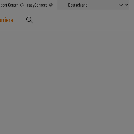
port Center
easyConnect
rriere