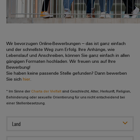
IN
Kabelkonfektionierung
zu
Offene
Leiterplattenklemmen
erlebbar
Weidmüller
Anschlusstechnologie
uns
Stellen
Vertrieb
werden.
Fast
für
Gehäusesysteme
Zahlen
DC-
Delivery
Promotionfahrzeug
Datencenter
Berufserfahrene
und
und
Microgrids
Service
Lösungen
Unternehmen
-
und
Fakten
Produkte
u-
komponenten
Wir bevorzugen Online-Bewerbungen – das ist ganz einfach
Distribution
Für
für
Unser
und der schnellste Weg zum Erfolg. Ihre Anhänge, wie
OS
Karriere
Beratung
Rechenzentren
Kabeleinführungssysteme
Studierende
Lebenslauf und Anschreiben, können Sie ganz einfach in allen
Info
Vorstand
Edge
–
und
gängigen Formaten hochladen. Wir freuen uns auf Ihre
und
effizient,
für
Computing
Bewerbung!
digitale
Werkstudententätigkeiten
Nachhaltigkeit
zuverlässig,
-
unsere
Sie haben keine passende Stelle gefunden? Dann bewerben
Planung
skalierbar
Industrial
komponenten
Sie sich
hier
.
Partner
Praktika
Weidmüller
5G
Energiespeicher
easyConnect
* Im Sinne der
Academy
Charta der Vielfalt
sind Geschlecht, Alter, Herkunft, Religion,
Anschlussleitungen,
Vertrieb
Abschlussarbeiten
Lösungen
-
Behinderung oder sexuelle Orientierung für uns nicht entscheidend bei
Single
Patchkabel
und
einer Stellenbesetzung.
People
Ihre
Großhandelssuche
Neuanfang
Produkte
Pair
und
&
für
Industrial
für
Ethernet
Kabel
Energiespeichersysteme
Culture
Service
Land
Studienabbrecher
(ESS)
SPS
Platform
News
Compliance
Energieübertragung
Offene
Systemverkabelung