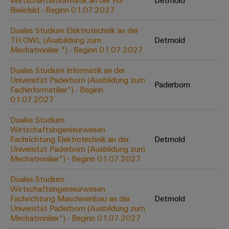
Wirtschaftsinformatik an der HS
Detmold
Werkzeuge
Bielefeld - Beginn 01.07.2027
Abwasseraufbereitung
Automaten
Lösungen
Duales Studium Elektrotechnik an der
für
TH OWL (Ausbildung zum
Detmold
die
Software
Mechatroniker *) - Beginn 01.07.2027
Wasser-
und
Markierer
Duales Studium Informatik an der
Abwasserindustrie
Universität Paderborn (Ausbildung zum
Paderborn
Industriedrucker
Fachinformatiker*) - Beginn
Wasserstoff
01.07.2027
Wasserstoff
Industrieleuchte
als
Duales Studium
Schlüsseltechnologie
Wirtschaftsingenieurwesen
Cabinet
für
Fachrichtung Elektrotechnik an der
Detmold
die
Infrastructure
Universität Paderborn (Ausbildung zum
Energiewende
Mechatroniker*) - Beginn 01.07.2027
Windenergie
Duales Studium
Assemblierungsservice
Effizienter
Wirtschaftsingenieurwesen
Betrieb
Fachrichtung Maschinenbau an der
Detmold
von
Bestückte
Universität Paderborn (Ausbildung zum
Windparks
Klemmenleisten
Mechatroniker*) - Beginn 01.07.2027