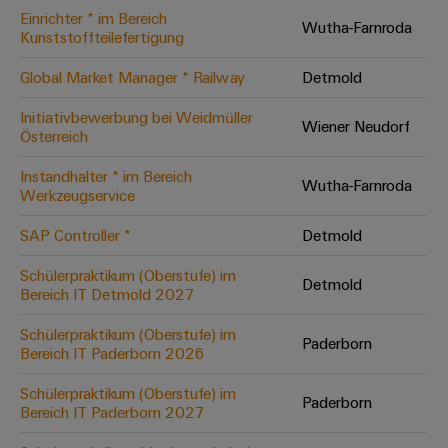
Einrichter * im Bereich
Modifizierte
Wutha-Farnroda
Kunststoffteilefertigung
und
bestückte
Global Market Manager * Railway
Detmold
Gehäuse
Initiativbewerbung bei Weidmüller
Wiener Neudorf
Österreich
Kundenspezifische
Kabelkonfektionierung
Instandhalter * im Bereich
Wutha-Farnroda
Werkzeugservice
SAP Controller *
Detmold
Produktinnovationen
Schülerpraktikum (Oberstufe) im
Detmold
Praxisnahe
Bereich IT Detmold 2027
Verbindungen für
Ihre Industrie.
Schülerpraktikum (Oberstufe) im
Unsere Neuheiten
Paderborn
im Bereich
Bereich IT Paderborn 2026
Industrial
Connectivity.
Schülerpraktikum (Oberstufe) im
Paderborn
Bereich IT Paderborn 2027