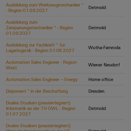
Leiterplattensteckverbinder
Schaltschrankbau
Ausbildung zum Werkzeugmechaniker *
AI
Detmold
Karriere auf
&
- Beginn 01.09.2027
dem Kindel
Schienenfahrzeuge
Remote
Leiterplattenklemmen
Unser
Moderne
Ausbildung zum
Access
neues
und
Zerspanungsmechaniker * - Beginn
Detmold
PCB
Distribution
&
digitale
01.09.2027
Center in
Connector
Lösungen
Thüringen
Cloud-
für
Ausbildung zur Fachkraft * für
Services
Wutha-Farnroda
Services
klimafreundliche
Lagerlogistik - Beginn 01.08.2027
Mobilitat
Original
Industrial
im
Automation Sales Engineer - Region
Wiener Neudorf
Equipment
Bahnverkehr
Service
West
Manufacturer
Platform
Schiffbau
Automation Sales Engineer – Energy
Home office
(OEM)
easyConnect
Umfassende
Verbindungslösungen
Disponent * in der Beschaffung
Dresden
für
die
Duales Studium (praxisintegriert)
Werkstatt
maritime
Informatik an der TH OWL - Beginn
Detmold
Industrie
&
01.07.2027
Zubehör
Wasseraufbereitung
Duales Studium (praxisintegriert)
&