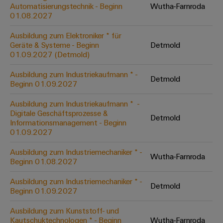
Unternehmensmeldungen
Technischer
Automatisierungstechnik - Beginn
Wutha-Farnroda
Verbindungslösungen
Systeme
Elektronikgehäuse
Support
01.08.2027
für
Offene
Fachpressemeldungen
und
Geräte
Ausbildungs-
Blitz-
Lösungen
Umweltbezogene
Ausbildung zum Elektroniker * für
Pressekontakt
Konventionelle
und
Geräte & Systeme - Beginn
Detmold
und
Produktkonformität
01.09.2027 (Detmold)
Energieerzeugung
Dezentrale
Studienplätze
Überspannungsschutz
Zukunftssicherheit
Automatisierung
Engineering
Ausbildung zum Industriekaufmann * -
für
Detmold
Unsere
PV
Daten
Beginn 01.09.2027
bewährte
Energiemanagement-
Partner
Veranstaltungen
Generatoranschlusskasten
Energieerzeugung
Lösungen
Technische
Ausbildung zum Industriekaufmann * ​ -
Digitale Geschäftsprozesse &
IIoT
Aktuelle
Maschinenbau
Feldbusverteiler
Produktkataloge
Detmold
Informationsmanagement - Beginn
IIoT
and
Termine
Lösungen
01.09.2027
&
Reparatur
für
Automation
verschiedene
Workshops
Automation
und
Ausbildung zum Industriemechaniker * -
Partner
Automatisierung
Segmente
Wutha-Farnroda
für
Beginn 01.08.2027
Software
Ersatzteile
Netzwerk
der
&
Schulklassen
Maschinen
Software
Ausbildung zum Industriemechaniker * -
Industrial
Trainings
und
Detmold
IIoT
Beginn 01.09.2027
Fabrikautomation
Analytics
und
and
Steuerungen
Webinare
Ausbildung zum Kunststoff- und
Öl
Automation
Industrial
Kautschuktechnologen * - Beginn
Wutha-Farnroda
I/O-