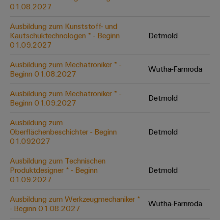
&
Solution
01.08.2027
Automation
PSIRT
Systeme
Gas
Partner
Ausbildung zum Kunststoff- und
Sicherer
finden
Stellenbörse
Industrial
Industrial
Kautschuktechnologen * - Beginn
Detmold
Betrieb
IoT
Ethernet
Digitale
01.09.2027
mit
Solution
vernetzten
Bestellmöglichkeiten
Partner
Industrial
Lösungen
Touch-
Ausbildung zum Mechatroniker * -
Wutha-Farnroda
für
-
Beginn 01.08.2027
Security
Panels
eShop
die
Systemintegratoren
Prozessindustrie
Ausbildung zum Mechatroniker * -
Industrial
Engineering-
Detmold
OCI-
Beginn 01.09.2027
Service
Photovoltaik
und
Schnittstelle
Platform
Mehr
Ausbildung zum
Visualisierungstools
Messen
Chancen in der
Ressourceneffizienz
EDI-
Oberflächenbeschichter - Beginn
Detmold
easyConnect
&
Entwicklung
durch
01.092027
Energiemessung
Schnittstelle
Spannende Aufgabe
Events
Sonnenenergie
EZA-
in unseren
und
Ausbildung zum Technischen
Entwicklungsbereic
Regler
Schaltschrankbau
Smart
Globale
Produktdesigner * - Beginn
Detmold
ALLE
01.09.2027
Lösungen
Metering
Messen
SERVICES
für
&
die
Ausbildung zum Werkzeugmechaniker *
Weidmüller
Gerätehersteller
Wutha-Farnroda
Events
Herausforderungen
- Beginn 01.08.2027
Industrial
im