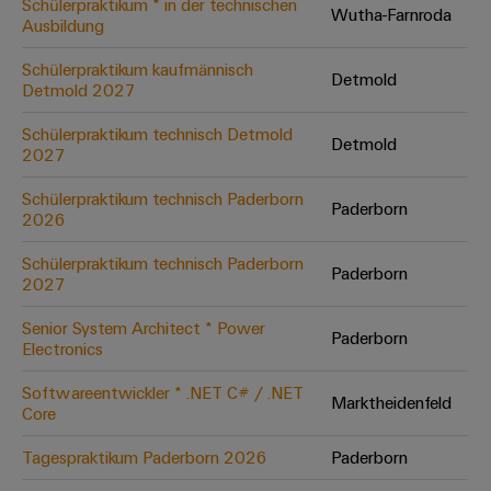
Schülerpraktikum * in der technischen
Wutha-Farnroda
Ausbildung
Umwe
Schülerpraktikum kaufmännisch
Detmold
Produ
Detmold 2027
Schne
einfa
Schülerpraktikum technisch Detmold
Detmold
REACH
2027
PCF-D
herun
Schülerpraktikum technisch Paderborn
Paderborn
2026
Schülerpraktikum technisch Paderborn
Paderborn
2027
Weidmüller
Configurator
Senior System Architect * Power
Paderborn
Electronics
Digital
Engineering
auf einem
Softwareentwickler * .NET C# / .NET
neuen Niveau
Marktheidenfeld
Core
‒ intuitiv,
unkompliziert,
schnell
Tagespraktikum Paderborn 2026
Paderborn