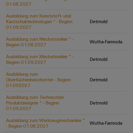
&
Solution
01.08.2027
Automation
PSIRT
Systeme
Gas
Partner
Ausbildung zum Kunststoff- und
Sicherer
finden
Stellenbörse
Industrial
Industrial
Kautschuktechnologen * - Beginn
Detmold
Betrieb
IoT
Ethernet
Digitale
01.09.2027
mit
Solution
vernetzten
Bestellmöglichkeiten
Partner
Industrial
Lösungen
Touch-
Ausbildung zum Mechatroniker * -
Wutha-Farnroda
für
-
Beginn 01.08.2027
Security
Panels
eShop
die
Systemintegratoren
Prozessindustrie
Ausbildung zum Mechatroniker * -
Industrial
Engineering-
Detmold
OCI-
Beginn 01.09.2027
Service
Photovoltaik
und
Schnittstelle
Platform
Mehr
Ausbildung zum
Visualisierungstools
Messen
Chancen in der
Ressourceneffizienz
EDI-
Oberflächenbeschichter - Beginn
Detmold
easyConnect
&
Entwicklung
durch
01.092027
Energiemessung
Schnittstelle
Spannende Aufgabe
Events
Sonnenenergie
EZA-
in unseren
und
Ausbildung zum Technischen
Entwicklungsbereic
Regler
Schaltschrankbau
Smart
Globale
Produktdesigner * - Beginn
Detmold
ALLE
01.09.2027
Lösungen
Metering
Messen
SERVICES
für
&
die
Ausbildung zum Werkzeugmechaniker *
Weidmüller
Gerätehersteller
Wutha-Farnroda
Events
Herausforderungen
- Beginn 01.08.2027
Industrial
im