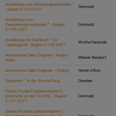
Leiterplattensteckverbinder
Schaltschrankbau
Ausbildung zum Werkzeugmechaniker *
AI
Detmold
Karriere auf
&
- Beginn 01.09.2027
dem Kindel
Schienenfahrzeuge
Remote
Leiterplattenklemmen
Unser
Moderne
Ausbildung zum
Access
neues
und
Zerspanungsmechaniker * - Beginn
Detmold
PCB
Distribution
&
digitale
01.09.2027
Center in
Connector
Lösungen
Thüringen
Cloud-
für
Ausbildung zur Fachkraft * für
Services
Wutha-Farnroda
Services
klimafreundliche
Lagerlogistik - Beginn 01.08.2027
Mobilitat
Original
Industrial
im
Automation Sales Engineer - Region
Wiener Neudorf
Equipment
Bahnverkehr
Service
West
Manufacturer
Platform
Schiffbau
Automation Sales Engineer – Energy
Home office
(OEM)
easyConnect
Umfassende
Verbindungslösungen
Disponent * in der Beschaffung
Dresden
für
die
Duales Studium (praxisintegriert)
Werkstatt
maritime
Informatik an der TH OWL - Beginn
Detmold
Industrie
&
01.07.2027
Zubehör
Wasseraufbereitung
Duales Studium (praxisintegriert)
&