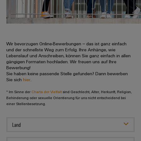
IN
Kabelkonfektionierung
zu
Offene
Leiterplattenklemmen
erlebbar
Weidmüller
Anschlusstechnologie
uns
Stellen
Vertrieb
werden.
Fast
für
Gehäusesysteme
Zahlen
DC-
Delivery
Promotionfahrzeug
Datencenter
Berufserfahrene
und
und
Microgrids
Service
Lösungen
Unternehmen
-
und
Fakten
Produkte
u-
komponenten
Wir bevorzugen Online-Bewerbungen – das ist ganz einfach
Distribution
Für
für
Unser
und der schnellste Weg zum Erfolg. Ihre Anhänge, wie
OS
Karriere
Beratung
Rechenzentren
Kabeleinführungssysteme
Studierende
Lebenslauf und Anschreiben, können Sie ganz einfach in allen
Info
Vorstand
Edge
–
und
gängigen Formaten hochladen. Wir freuen uns auf Ihre
und
effizient,
für
Computing
Bewerbung!
digitale
Werkstudententätigkeiten
Nachhaltigkeit
zuverlässig,
-
unsere
Sie haben keine passende Stelle gefunden? Dann bewerben
Planung
skalierbar
Industrial
komponenten
Sie sich
hier
.
Partner
Praktika
Weidmüller
5G
Energiespeicher
easyConnect
* Im Sinne der
Academy
Charta der Vielfalt
sind Geschlecht, Alter, Herkunft, Religion,
Anschlussleitungen,
Vertrieb
Abschlussarbeiten
Lösungen
-
Behinderung oder sexuelle Orientierung für uns nicht entscheidend bei
Single
Patchkabel
und
einer Stellenbesetzung.
People
Ihre
Großhandelssuche
Neuanfang
Produkte
Pair
und
&
für
Industrial
für
Ethernet
Kabel
Energiespeichersysteme
Culture
Service
Land
Studienabbrecher
(ESS)
SPS
Platform
News
Compliance
Energieübertragung
Offene
Systemverkabelung