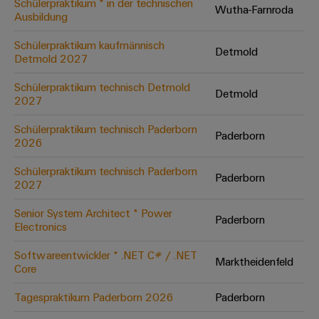
Schülerpraktikum * in der technischen
Wutha-Farnroda
Ausbildung
Umwe
Schülerpraktikum kaufmännisch
Detmold
Produ
Detmold 2027
Schne
einfa
Schülerpraktikum technisch Detmold
Detmold
REACH
2027
PCF-D
herun
Schülerpraktikum technisch Paderborn
Paderborn
2026
Schülerpraktikum technisch Paderborn
Paderborn
2027
Weidmüller
Configurator
Senior System Architect * Power
Paderborn
Electronics
Digital
Engineering
auf einem
Softwareentwickler * .NET C# / .NET
neuen Niveau
Marktheidenfeld
Core
‒ intuitiv,
unkompliziert,
schnell
Tagespraktikum Paderborn 2026
Paderborn