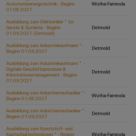
Unternehmensmeldungen
Technischer
Automatisierungstechnik - Beginn
Wutha-Farnroda
Verbindungslösungen
Systeme
Elektronikgehäuse
Support
01.08.2027
für
Offene
Fachpressemeldungen
und
Geräte
Ausbildungs-
Blitz-
Lösungen
Umweltbezogene
Ausbildung zum Elektroniker * für
Pressekontakt
Konventionelle
und
Geräte & Systeme - Beginn
Detmold
und
Produktkonformität
01.09.2027 (Detmold)
Energieerzeugung
Dezentrale
Studienplätze
Überspannungsschutz
Zukunftssicherheit
Automatisierung
Engineering
Ausbildung zum Industriekaufmann * -
für
Detmold
Unsere
PV
Daten
Beginn 01.09.2027
bewährte
Energiemanagement-
Partner
Veranstaltungen
Generatoranschlusskasten
Energieerzeugung
Lösungen
Technische
Ausbildung zum Industriekaufmann * ​ -
Digitale Geschäftsprozesse &
IIoT
Aktuelle
Maschinenbau
Feldbusverteiler
Produktkataloge
Detmold
Informationsmanagement - Beginn
IIoT
and
Termine
Lösungen
01.09.2027
&
Reparatur
für
Automation
verschiedene
Workshops
Automation
und
Ausbildung zum Industriemechaniker * -
Partner
Automatisierung
Segmente
Wutha-Farnroda
für
Beginn 01.08.2027
Software
Ersatzteile
Netzwerk
der
&
Schulklassen
Maschinen
Software
Ausbildung zum Industriemechaniker * -
Industrial
Trainings
und
Detmold
IIoT
Beginn 01.09.2027
Fabrikautomation
Analytics
und
and
Steuerungen
Webinare
Ausbildung zum Kunststoff- und
Öl
Automation
Industrial
Kautschuktechnologen * - Beginn
Wutha-Farnroda
I/O-