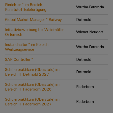
Einrichter * im Bereich
Modifizierte
Wutha-Farnroda
Kunststoffteilefertigung
und
bestückte
Global Market Manager * Railway
Detmold
Gehäuse
Initiativbewerbung bei Weidmüller
Wiener Neudorf
Österreich
Kundenspezifische
Kabelkonfektionierung
Instandhalter * im Bereich
Wutha-Farnroda
Werkzeugservice
SAP Controller *
Detmold
Produktinnovationen
Schülerpraktikum (Oberstufe) im
Detmold
Praxisnahe
Bereich IT Detmold 2027
Verbindungen für
Ihre Industrie.
Schülerpraktikum (Oberstufe) im
Unsere Neuheiten
Paderborn
im Bereich
Bereich IT Paderborn 2026
Industrial
Connectivity.
Schülerpraktikum (Oberstufe) im
Paderborn
Bereich IT Paderborn 2027