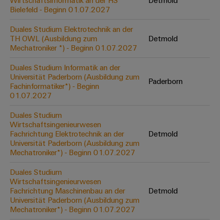
Wirtschaftsinformatik an der HS
Detmold
Werkzeuge
Bielefeld - Beginn 01.07.2027
Abwasseraufbereitung
Automaten
Lösungen
Duales Studium Elektrotechnik an der
für
TH OWL (Ausbildung zum
Detmold
die
Software
Mechatroniker *) - Beginn 01.07.2027
Wasser-
und
Markierer
Duales Studium Informatik an der
Abwasserindustrie
Universität Paderborn (Ausbildung zum
Paderborn
Industriedrucker
Fachinformatiker*) - Beginn
Wasserstoff
01.07.2027
Wasserstoff
Industrieleuchte
als
Duales Studium
Schlüsseltechnologie
Wirtschaftsingenieurwesen
Cabinet
für
Fachrichtung Elektrotechnik an der
Detmold
die
Infrastructure
Universität Paderborn (Ausbildung zum
Energiewende
Mechatroniker*) - Beginn 01.07.2027
Windenergie
Duales Studium
Assemblierungsservice
Effizienter
Wirtschaftsingenieurwesen
Betrieb
Fachrichtung Maschinenbau an der
Detmold
von
Bestückte
Universität Paderborn (Ausbildung zum
Windparks
Klemmenleisten
Mechatroniker*) - Beginn 01.07.2027