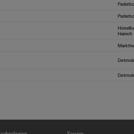
Paderbo
Paderbo
Hörselb
Hainich
Markthe
Detmol
Detmol
echnologien
Service