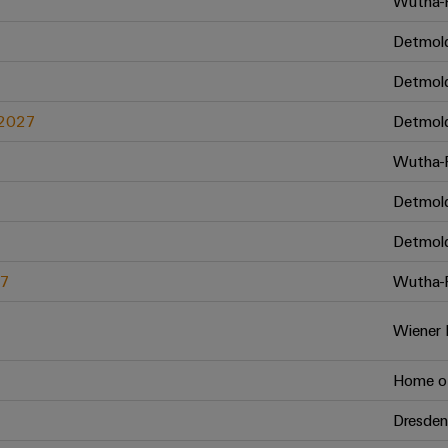
Wutha-F
Detmol
Detmol
.2027
Detmol
Wutha-F
Detmol
Detmol
27
Wutha-F
Wiener 
Home of
Dresden