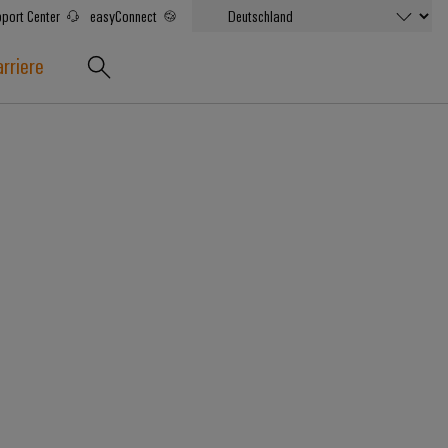
port Center
easyConnect
rriere