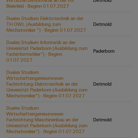
Wirtschaftsinformatik an der HS
Detmold
Werkzeuge
Bielefeld - Beginn 01.07.2027
Abwasseraufbereitung
Automaten
Lösungen
Duales Studium Elektrotechnik an der
für
TH OWL (Ausbildung zum
Detmold
die
Software
Mechatroniker *) - Beginn 01.07.2027
Wasser-
und
Markierer
Duales Studium Informatik an der
Abwasserindustrie
Universität Paderborn (Ausbildung zum
Paderborn
Industriedrucker
Fachinformatiker*) - Beginn
Wasserstoff
01.07.2027
Wasserstoff
Industrieleuchte
als
Duales Studium
Schlüsseltechnologie
Wirtschaftsingenieurwesen
Cabinet
für
Fachrichtung Elektrotechnik an der
Detmold
die
Infrastructure
Universität Paderborn (Ausbildung zum
Energiewende
Mechatroniker*) - Beginn 01.07.2027
Windenergie
Duales Studium
Assemblierungsservice
Effizienter
Wirtschaftsingenieurwesen
Betrieb
Fachrichtung Maschinenbau an der
Detmold
von
Bestückte
Universität Paderborn (Ausbildung zum
Windparks
Klemmenleisten
Mechatroniker*) - Beginn 01.07.2027