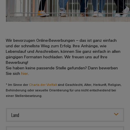
IN
Kabelkonfektionierung
zu
Offene
Leiterplattenklemmen
erlebbar
Weidmüller
Anschlusstechnologie
uns
Stellen
Vertrieb
werden.
Fast
für
Gehäusesysteme
Zahlen
DC-
Delivery
Promotionfahrzeug
Datencenter
Berufserfahrene
und
und
Microgrids
Service
Lösungen
Unternehmen
-
und
Fakten
Produkte
u-
komponenten
Wir bevorzugen Online-Bewerbungen – das ist ganz einfach
Distribution
Für
für
Unser
und der schnellste Weg zum Erfolg. Ihre Anhänge, wie
OS
Karriere
Beratung
Rechenzentren
Kabeleinführungssysteme
Studierende
Lebenslauf und Anschreiben, können Sie ganz einfach in allen
Info
Vorstand
Edge
–
und
gängigen Formaten hochladen. Wir freuen uns auf Ihre
und
effizient,
für
Computing
Bewerbung!
digitale
Werkstudententätigkeiten
Nachhaltigkeit
zuverlässig,
-
unsere
Sie haben keine passende Stelle gefunden? Dann bewerben
Planung
skalierbar
Industrial
komponenten
Sie sich
hier
.
Partner
Praktika
Weidmüller
5G
Energiespeicher
easyConnect
* Im Sinne der
Academy
Charta der Vielfalt
sind Geschlecht, Alter, Herkunft, Religion,
Anschlussleitungen,
Vertrieb
Abschlussarbeiten
Lösungen
-
Behinderung oder sexuelle Orientierung für uns nicht entscheidend bei
Single
Patchkabel
und
einer Stellenbesetzung.
People
Ihre
Großhandelssuche
Neuanfang
Produkte
Pair
und
&
für
Industrial
für
Ethernet
Kabel
Energiespeichersysteme
Culture
Service
Land
Studienabbrecher
(ESS)
SPS
Platform
News
Compliance
Energieübertragung
Offene
Systemverkabelung