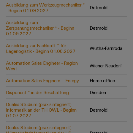
Leiterplattensteckverbinder
Schaltschrankbau
Ausbildung zum Werkzeugmechaniker *
AI
Detmold
Karriere auf
&
- Beginn 01.09.2027
dem Kindel
Schienenfahrzeuge
Remote
Leiterplattenklemmen
Unser
Moderne
Ausbildung zum
Access
neues
und
Zerspanungsmechaniker * - Beginn
Detmold
PCB
Distribution
&
digitale
01.09.2027
Center in
Connector
Lösungen
Thüringen
Cloud-
für
Ausbildung zur Fachkraft * für
Services
Wutha-Farnroda
Services
klimafreundliche
Lagerlogistik - Beginn 01.08.2027
Mobilitat
Original
Industrial
im
Automation Sales Engineer - Region
Wiener Neudorf
Equipment
Bahnverkehr
Service
West
Manufacturer
Platform
Schiffbau
Automation Sales Engineer – Energy
Home office
(OEM)
easyConnect
Umfassende
Verbindungslösungen
Disponent * in der Beschaffung
Dresden
für
die
Duales Studium (praxisintegriert)
Werkstatt
maritime
Informatik an der TH OWL - Beginn
Detmold
Industrie
&
01.07.2027
Zubehör
Wasseraufbereitung
Duales Studium (praxisintegriert)
&