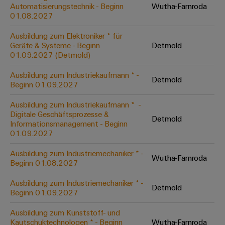
Unternehmensmeldungen
Technischer
Automatisierungstechnik - Beginn
Wutha-Farnroda
Verbindungslösungen
Systeme
Elektronikgehäuse
Support
01.08.2027
für
Offene
Fachpressemeldungen
und
Geräte
Ausbildungs-
Blitz-
Lösungen
Umweltbezogene
Ausbildung zum Elektroniker * für
Pressekontakt
Konventionelle
und
Geräte & Systeme - Beginn
Detmold
und
Produktkonformität
01.09.2027 (Detmold)
Energieerzeugung
Dezentrale
Studienplätze
Überspannungsschutz
Zukunftssicherheit
Automatisierung
Engineering
Ausbildung zum Industriekaufmann * -
für
Detmold
Unsere
PV
Daten
Beginn 01.09.2027
bewährte
Energiemanagement-
Partner
Veranstaltungen
Generatoranschlusskasten
Energieerzeugung
Lösungen
Technische
Ausbildung zum Industriekaufmann * ​ -
Digitale Geschäftsprozesse &
IIoT
Aktuelle
Maschinenbau
Feldbusverteiler
Produktkataloge
Detmold
Informationsmanagement - Beginn
IIoT
and
Termine
Lösungen
01.09.2027
&
Reparatur
für
Automation
verschiedene
Workshops
Automation
und
Ausbildung zum Industriemechaniker * -
Partner
Automatisierung
Segmente
Wutha-Farnroda
für
Beginn 01.08.2027
Software
Ersatzteile
Netzwerk
der
&
Schulklassen
Maschinen
Software
Ausbildung zum Industriemechaniker * -
Industrial
Trainings
und
Detmold
IIoT
Beginn 01.09.2027
Fabrikautomation
Analytics
und
and
Steuerungen
Webinare
Ausbildung zum Kunststoff- und
Öl
Automation
Industrial
Kautschuktechnologen * - Beginn
Wutha-Farnroda
I/O-