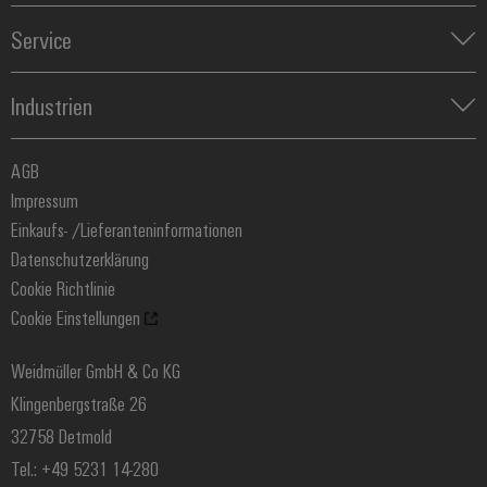
Koppelrelais
Automatisierung
Leiterplattensteckverbinder und Leiterplattenklemmen
Service
Industrial IoT
Markierungssysteme
Industrial Security
Connectivity Consulting
Reihenklemmen
Single Pair Ethernet
Industrien
eShop / Digitale Bestellmöglichkeiten
Stromversorgungen
Smart Metering
Engineering-Daten
Datencenter
SNAP IN Anschlusstechnologie
PCB Connector Services
AGB
Gerätehersteller
Workplace Solutions
Support Center
Impressum
Maschinenbau
Technische Produktkataloge
Einkaufs- /Lieferanteninformationen
Photovoltaik
Weidmüller Configurator
Datenschutzerklärung
Wasserstoff
Cookie Richtlinie
Weidmüller Industry Match
Cookie Einstellungen
Windenergie
Weidmüller GmbH & Co KG
Klingenbergstraße 26
32758 Detmold
Tel.: +49 5231 14-280