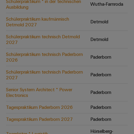
Schülerpraktikum * in der technischen
Wutha-Farnroda
Ausbildung
Umwe
Schülerpraktikum kaufmännisch
Detmold
Produ
Detmold 2027
Schne
einfa
Schülerpraktikum technisch Detmold
Detmold
REACH
2027
PCF-D
herun
Schülerpraktikum technisch Paderborn
Paderborn
2026
Schülerpraktikum technisch Paderborn
Paderborn
2027
Weidmüller
Configurator
Senior System Architect * Power
Paderborn
Electronics
Digital
Engineering
auf einem
Tagespraktikum Paderborn 2026
Paderborn
neuen Niveau
‒ intuitiv,
Tagespraktikum Paderborn 2027
Paderborn
unkompliziert,
schnell
Hörselberg-
Teamleiter * Logistik