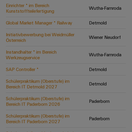
Einrichter * im Bereich
Modifizierte
Wutha-Farnroda
Kunststoffteilefertigung
und
bestückte
Global Market Manager * Railway
Detmold
Gehäuse
Initiativbewerbung bei Weidmüller
Wiener Neudorf
Österreich
Kundenspezifische
Kabelkonfektionierung
Instandhalter * im Bereich
Wutha-Farnroda
Werkzeugservice
SAP Controller *
Detmold
Produktinnovationen
Schülerpraktikum (Oberstufe) im
Detmold
Praxisnahe
Bereich IT Detmold 2027
Verbindungen für
Ihre Industrie.
Schülerpraktikum (Oberstufe) im
Unsere Neuheiten
Paderborn
im Bereich
Bereich IT Paderborn 2026
Industrial
Connectivity.
Schülerpraktikum (Oberstufe) im
Paderborn
Bereich IT Paderborn 2027