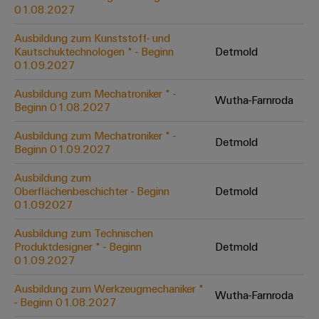
&
Solution
01.08.2027
Automation
PSIRT
Systeme
Gas
Partner
Ausbildung zum Kunststoff- und
Sicherer
finden
Stellenbörse
Industrial
Industrial
Kautschuktechnologen * - Beginn
Detmold
Betrieb
IoT
Ethernet
Digitale
01.09.2027
mit
Solution
vernetzten
Bestellmöglichkeiten
Partner
Industrial
Lösungen
Touch-
Ausbildung zum Mechatroniker * -
Wutha-Farnroda
für
-
Beginn 01.08.2027
Security
Panels
eShop
die
Systemintegratoren
Prozessindustrie
Ausbildung zum Mechatroniker * -
Industrial
Engineering-
Detmold
OCI-
Beginn 01.09.2027
Service
Photovoltaik
und
Schnittstelle
Platform
Mehr
Ausbildung zum
Visualisierungstools
Messen
Chancen in der
Ressourceneffizienz
EDI-
Oberflächenbeschichter - Beginn
Detmold
easyConnect
&
Entwicklung
durch
01.092027
Energiemessung
Schnittstelle
Spannende Aufgabe
Events
Sonnenenergie
EZA-
in unseren
und
Ausbildung zum Technischen
Entwicklungsbereic
Regler
Schaltschrankbau
Smart
Globale
Produktdesigner * - Beginn
Detmold
ALLE
01.09.2027
Lösungen
Metering
Messen
SERVICES
für
&
die
Ausbildung zum Werkzeugmechaniker *
Weidmüller
Gerätehersteller
Wutha-Farnroda
Events
Herausforderungen
- Beginn 01.08.2027
Industrial
im