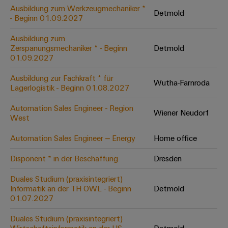
Leiterplattensteckverbinder
Schaltschrankbau
Ausbildung zum Werkzeugmechaniker *
AI
Detmold
Karriere auf
&
- Beginn 01.09.2027
dem Kindel
Schienenfahrzeuge
Remote
Leiterplattenklemmen
Unser
Moderne
Ausbildung zum
Access
neues
und
Zerspanungsmechaniker * - Beginn
Detmold
PCB
Distribution
&
digitale
01.09.2027
Center in
Connector
Lösungen
Thüringen
Cloud-
für
Ausbildung zur Fachkraft * für
Services
Wutha-Farnroda
Services
klimafreundliche
Lagerlogistik - Beginn 01.08.2027
Mobilitat
Original
Industrial
im
Automation Sales Engineer - Region
Wiener Neudorf
Equipment
Bahnverkehr
Service
West
Manufacturer
Platform
Schiffbau
Automation Sales Engineer – Energy
Home office
(OEM)
easyConnect
Umfassende
Verbindungslösungen
Disponent * in der Beschaffung
Dresden
für
die
Duales Studium (praxisintegriert)
Werkstatt
maritime
Informatik an der TH OWL - Beginn
Detmold
Industrie
&
01.07.2027
Zubehör
Wasseraufbereitung
Duales Studium (praxisintegriert)
&