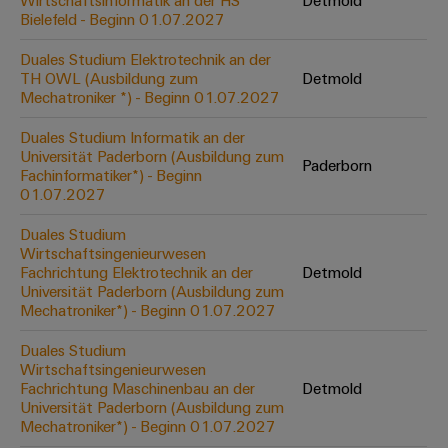
Wirtschaftsinformatik an der HS
Detmold
Werkzeuge
Bielefeld - Beginn 01.07.2027
Abwasseraufbereitung
Automaten
Lösungen
Duales Studium Elektrotechnik an der
für
TH OWL (Ausbildung zum
Detmold
die
Software
Mechatroniker *) - Beginn 01.07.2027
Wasser-
und
Markierer
Duales Studium Informatik an der
Abwasserindustrie
Universität Paderborn (Ausbildung zum
Paderborn
Industriedrucker
Fachinformatiker*) - Beginn
Wasserstoff
01.07.2027
Wasserstoff
Industrieleuchte
als
Duales Studium
Schlüsseltechnologie
Wirtschaftsingenieurwesen
Cabinet
für
Fachrichtung Elektrotechnik an der
Detmold
die
Infrastructure
Universität Paderborn (Ausbildung zum
Energiewende
Mechatroniker*) - Beginn 01.07.2027
Windenergie
Duales Studium
Assemblierungsservice
Effizienter
Wirtschaftsingenieurwesen
Betrieb
Fachrichtung Maschinenbau an der
Detmold
von
Bestückte
Universität Paderborn (Ausbildung zum
Windparks
Klemmenleisten
Mechatroniker*) - Beginn 01.07.2027