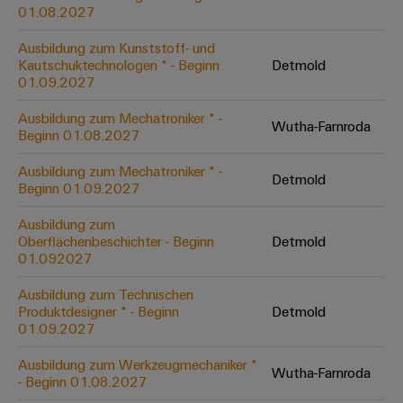
&
Solution
01.08.2027
Automation
PSIRT
Systeme
Gas
Partner
Ausbildung zum Kunststoff- und
Sicherer
finden
Stellenbörse
Industrial
Industrial
Kautschuktechnologen * - Beginn
Detmold
Betrieb
IoT
Ethernet
Digitale
01.09.2027
mit
Solution
vernetzten
Bestellmöglichkeiten
Partner
Industrial
Lösungen
Touch-
Ausbildung zum Mechatroniker * -
Wutha-Farnroda
für
-
Beginn 01.08.2027
Security
Panels
eShop
die
Systemintegratoren
Prozessindustrie
Ausbildung zum Mechatroniker * -
Industrial
Engineering-
Detmold
OCI-
Beginn 01.09.2027
Service
Photovoltaik
und
Schnittstelle
Platform
Mehr
Ausbildung zum
Visualisierungstools
Messen
Chancen in der
Ressourceneffizienz
EDI-
Oberflächenbeschichter - Beginn
Detmold
easyConnect
&
Entwicklung
durch
01.092027
Energiemessung
Schnittstelle
Spannende Aufgabe
Events
Sonnenenergie
EZA-
in unseren
und
Ausbildung zum Technischen
Entwicklungsbereic
Regler
Schaltschrankbau
Smart
Globale
Produktdesigner * - Beginn
Detmold
ALLE
01.09.2027
Lösungen
Metering
Messen
SERVICES
für
&
die
Ausbildung zum Werkzeugmechaniker *
Weidmüller
Gerätehersteller
Wutha-Farnroda
Events
Herausforderungen
- Beginn 01.08.2027
Industrial
im