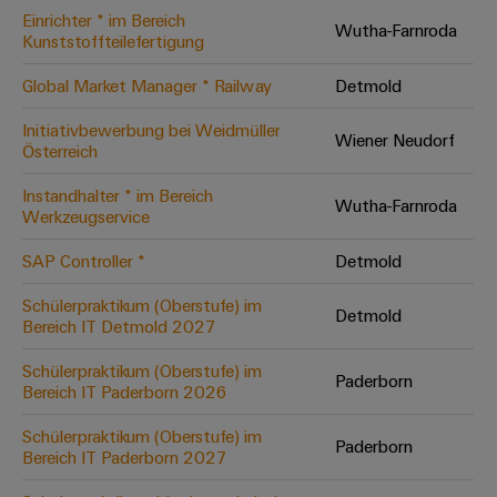
Einrichter * im Bereich
Modifizierte
Wutha-Farnroda
Kunststoffteilefertigung
und
bestückte
Global Market Manager * Railway
Detmold
Gehäuse
Initiativbewerbung bei Weidmüller
Wiener Neudorf
Österreich
Kundenspezifische
Kabelkonfektionierung
Instandhalter * im Bereich
Wutha-Farnroda
Werkzeugservice
SAP Controller *
Detmold
Produktinnovationen
Schülerpraktikum (Oberstufe) im
Detmold
Praxisnahe
Bereich IT Detmold 2027
Verbindungen für
Ihre Industrie.
Schülerpraktikum (Oberstufe) im
Unsere Neuheiten
Paderborn
im Bereich
Bereich IT Paderborn 2026
Industrial
Connectivity.
Schülerpraktikum (Oberstufe) im
Paderborn
Bereich IT Paderborn 2027