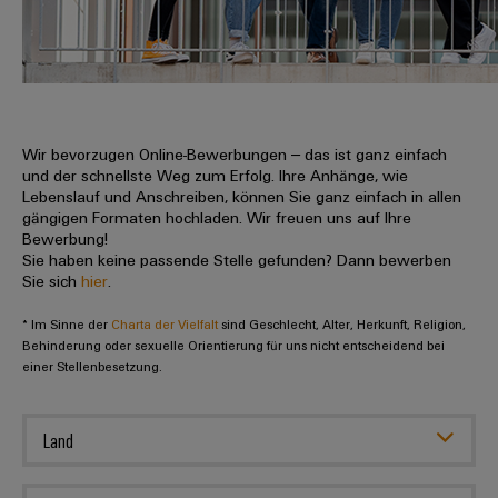
IN
Kabelkonfektionierung
zu
Offene
Leiterplattenklemmen
erlebbar
Weidmüller
Anschlusstechnologie
uns
Stellen
Vertrieb
werden.
Fast
für
Gehäusesysteme
Zahlen
DC-
Delivery
Promotionfahrzeug
Datencenter
Berufserfahrene
und
und
Microgrids
Service
Lösungen
Unternehmen
-
und
Fakten
Produkte
u-
komponenten
Wir bevorzugen Online-Bewerbungen – das ist ganz einfach
Distribution
Für
für
Unser
und der schnellste Weg zum Erfolg. Ihre Anhänge, wie
OS
Karriere
Beratung
Rechenzentren
Kabeleinführungssysteme
Studierende
Lebenslauf und Anschreiben, können Sie ganz einfach in allen
Info
Vorstand
Edge
–
und
gängigen Formaten hochladen. Wir freuen uns auf Ihre
und
effizient,
für
Computing
Bewerbung!
digitale
Werkstudententätigkeiten
Nachhaltigkeit
zuverlässig,
-
unsere
Sie haben keine passende Stelle gefunden? Dann bewerben
Planung
skalierbar
Industrial
komponenten
Sie sich
hier
.
Partner
Praktika
Weidmüller
5G
Energiespeicher
easyConnect
* Im Sinne der
Academy
Charta der Vielfalt
sind Geschlecht, Alter, Herkunft, Religion,
Anschlussleitungen,
Vertrieb
Abschlussarbeiten
Lösungen
-
Behinderung oder sexuelle Orientierung für uns nicht entscheidend bei
Single
Patchkabel
und
einer Stellenbesetzung.
People
Ihre
Großhandelssuche
Neuanfang
Produkte
Pair
und
&
für
Industrial
für
Ethernet
Kabel
Energiespeichersysteme
Culture
Service
Land
Studienabbrecher
(ESS)
SPS
Platform
News
Compliance
Energieübertragung
Offene
Systemverkabelung