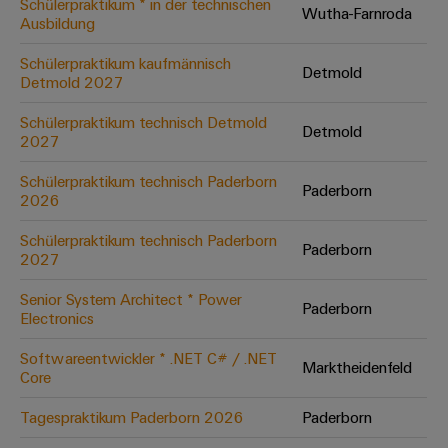
Schülerpraktikum * in der technischen
Wutha-Farnroda
Ausbildung
Umwe
Schülerpraktikum kaufmännisch
Detmold
Produ
Detmold 2027
Schne
einfa
Schülerpraktikum technisch Detmold
Detmold
REACH
2027
PCF-D
herun
Schülerpraktikum technisch Paderborn
Paderborn
2026
Schülerpraktikum technisch Paderborn
Paderborn
2027
Weidmüller
Configurator
Senior System Architect * Power
Paderborn
Electronics
Digital
Engineering
auf einem
Softwareentwickler * .NET C# / .NET
neuen Niveau
Marktheidenfeld
Core
‒ intuitiv,
unkompliziert,
schnell
Tagespraktikum Paderborn 2026
Paderborn