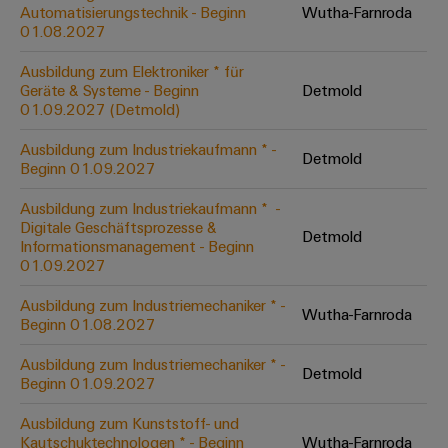
Unternehmensmeldungen
Technischer
Automatisierungstechnik - Beginn
Wutha-Farnroda
Verbindungslösungen
Systeme
Elektronikgehäuse
Support
01.08.2027
für
Offene
Fachpressemeldungen
und
Geräte
Ausbildungs-
Blitz-
Lösungen
Umweltbezogene
Ausbildung zum Elektroniker * für
Pressekontakt
Konventionelle
und
Geräte & Systeme - Beginn
Detmold
und
Produktkonformität
01.09.2027 (Detmold)
Energieerzeugung
Dezentrale
Studienplätze
Überspannungsschutz
Zukunftssicherheit
Automatisierung
Engineering
Ausbildung zum Industriekaufmann * -
für
Detmold
Unsere
PV
Daten
Beginn 01.09.2027
bewährte
Energiemanagement-
Partner
Veranstaltungen
Generatoranschlusskasten
Energieerzeugung
Lösungen
Technische
Ausbildung zum Industriekaufmann * ​ -
Digitale Geschäftsprozesse &
IIoT
Aktuelle
Maschinenbau
Feldbusverteiler
Produktkataloge
Detmold
Informationsmanagement - Beginn
IIoT
and
Termine
Lösungen
01.09.2027
&
Reparatur
für
Automation
verschiedene
Workshops
Automation
und
Ausbildung zum Industriemechaniker * -
Partner
Automatisierung
Segmente
Wutha-Farnroda
für
Beginn 01.08.2027
Software
Ersatzteile
Netzwerk
der
&
Schulklassen
Maschinen
Software
Ausbildung zum Industriemechaniker * -
Industrial
Trainings
und
Detmold
IIoT
Beginn 01.09.2027
Fabrikautomation
Analytics
und
and
Steuerungen
Webinare
Ausbildung zum Kunststoff- und
Öl
Automation
Industrial
Kautschuktechnologen * - Beginn
Wutha-Farnroda
I/O-