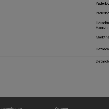
Paderbo
Paderbo
Hörselb
Hainich
Markthe
Detmol
Detmol
echnologien
Service