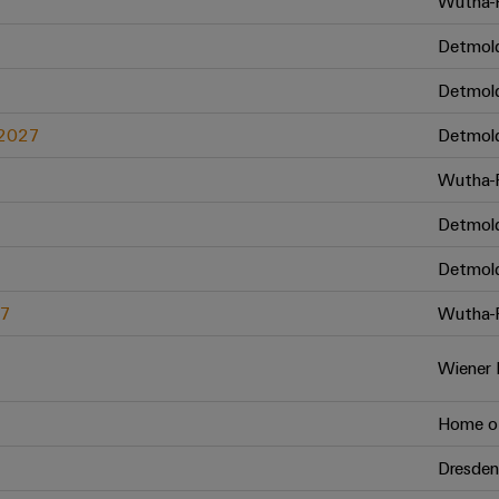
Wutha-F
Detmol
Detmol
.2027
Detmol
Wutha-F
Detmol
Detmol
27
Wutha-F
Wiener 
Home of
Dresden