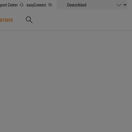
port Center
easyConnect
rriere