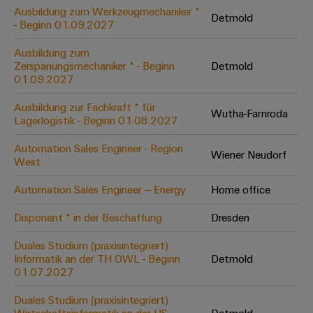
Leiterplattensteckverbinder
Schaltschrankbau
Ausbildung zum Werkzeugmechaniker *
AI
Detmold
Karriere auf
&
- Beginn 01.09.2027
dem Kindel
Schienenfahrzeuge
Remote
Leiterplattenklemmen
Unser
Moderne
Ausbildung zum
Access
neues
und
Zerspanungsmechaniker * - Beginn
Detmold
PCB
Distribution
&
digitale
01.09.2027
Center in
Connector
Lösungen
Thüringen
Cloud-
für
Ausbildung zur Fachkraft * für
Services
Wutha-Farnroda
Services
klimafreundliche
Lagerlogistik - Beginn 01.08.2027
Mobilitat
Original
Industrial
im
Automation Sales Engineer - Region
Wiener Neudorf
Equipment
Bahnverkehr
Service
West
Manufacturer
Platform
Schiffbau
Automation Sales Engineer – Energy
Home office
(OEM)
easyConnect
Umfassende
Verbindungslösungen
Disponent * in der Beschaffung
Dresden
für
die
Duales Studium (praxisintegriert)
Werkstatt
maritime
Informatik an der TH OWL - Beginn
Detmold
Industrie
&
01.07.2027
Zubehör
Wasseraufbereitung
Duales Studium (praxisintegriert)
&