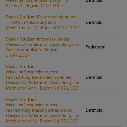
Wirtschaftsinformatik an der HS
Detmold
Werkzeuge
Bielefeld - Beginn 01.07.2027
Abwasseraufbereitung
Automaten
Lösungen
Duales Studium Elektrotechnik an der
für
TH OWL (Ausbildung zum
Detmold
die
Software
Mechatroniker *) - Beginn 01.07.2027
Wasser-
und
Markierer
Duales Studium Informatik an der
Abwasserindustrie
Universität Paderborn (Ausbildung zum
Paderborn
Industriedrucker
Fachinformatiker*) - Beginn
Wasserstoff
01.07.2027
Wasserstoff
Industrieleuchte
als
Duales Studium
Schlüsseltechnologie
Wirtschaftsingenieurwesen
Cabinet
für
Fachrichtung Elektrotechnik an der
Detmold
die
Infrastructure
Universität Paderborn (Ausbildung zum
Energiewende
Mechatroniker*) - Beginn 01.07.2027
Windenergie
Duales Studium
Assemblierungsservice
Effizienter
Wirtschaftsingenieurwesen
Betrieb
Fachrichtung Maschinenbau an der
Detmold
von
Bestückte
Universität Paderborn (Ausbildung zum
Windparks
Klemmenleisten
Mechatroniker*) - Beginn 01.07.2027