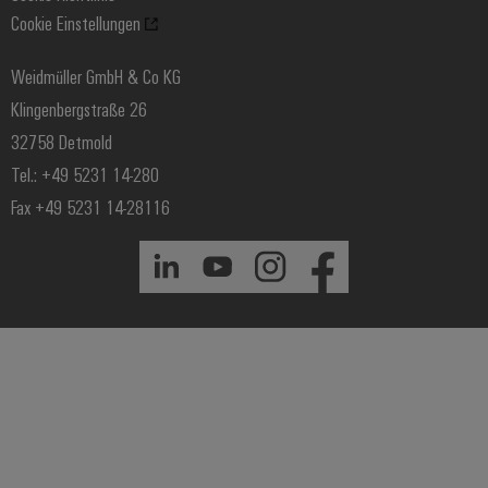
Cookie Einstellungen
Windenergie
Weidmüller GmbH & Co KG
Klingenbergstraße 26
32758 Detmold
Tel.: +49 5231 14-280
Fax +49 5231 14-28116