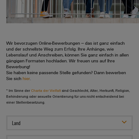
IN
Kabelkonfektionierung
zu
Offene
Leiterplattenklemmen
erlebbar
Weidmüller
Anschlusstechnologie
uns
Stellen
Vertrieb
werden.
Fast
für
Gehäusesysteme
Zahlen
DC-
Delivery
Promotionfahrzeug
Datencenter
Berufserfahrene
und
und
Microgrids
Service
Lösungen
Unternehmen
-
und
Fakten
Produkte
u-
komponenten
Wir bevorzugen Online-Bewerbungen – das ist ganz einfach
Distribution
Für
für
Unser
und der schnellste Weg zum Erfolg. Ihre Anhänge, wie
OS
Karriere
Beratung
Rechenzentren
Kabeleinführungssysteme
Studierende
Lebenslauf und Anschreiben, können Sie ganz einfach in allen
Info
Vorstand
Edge
–
und
gängigen Formaten hochladen. Wir freuen uns auf Ihre
und
effizient,
für
Computing
Bewerbung!
digitale
Werkstudententätigkeiten
Nachhaltigkeit
zuverlässig,
-
unsere
Sie haben keine passende Stelle gefunden? Dann bewerben
Planung
skalierbar
Industrial
komponenten
Sie sich
hier
.
Partner
Praktika
Weidmüller
5G
Energiespeicher
easyConnect
* Im Sinne der
Academy
Charta der Vielfalt
sind Geschlecht, Alter, Herkunft, Religion,
Anschlussleitungen,
Vertrieb
Abschlussarbeiten
Lösungen
-
Behinderung oder sexuelle Orientierung für uns nicht entscheidend bei
Single
Patchkabel
und
einer Stellenbesetzung.
People
Ihre
Großhandelssuche
Neuanfang
Produkte
Pair
und
&
für
Industrial
für
Ethernet
Kabel
Energiespeichersysteme
Culture
Service
Land
Studienabbrecher
(ESS)
SPS
Platform
News
Compliance
Energieübertragung
Offene
Systemverkabelung