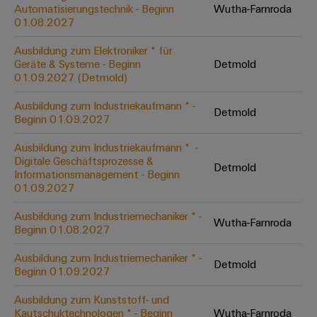
Unternehmensmeldungen
Technischer
Automatisierungstechnik - Beginn
Wutha-Farnroda
Verbindungslösungen
Systeme
Elektronikgehäuse
Support
01.08.2027
für
Offene
Fachpressemeldungen
und
Geräte
Ausbildungs-
Blitz-
Lösungen
Umweltbezogene
Ausbildung zum Elektroniker * für
Pressekontakt
Konventionelle
und
Geräte & Systeme - Beginn
Detmold
und
Produktkonformität
01.09.2027 (Detmold)
Energieerzeugung
Dezentrale
Studienplätze
Überspannungsschutz
Zukunftssicherheit
Automatisierung
Engineering
Ausbildung zum Industriekaufmann * -
für
Detmold
Unsere
PV
Daten
Beginn 01.09.2027
bewährte
Energiemanagement-
Partner
Veranstaltungen
Generatoranschlusskasten
Energieerzeugung
Lösungen
Technische
Ausbildung zum Industriekaufmann * ​ -
Digitale Geschäftsprozesse &
IIoT
Aktuelle
Maschinenbau
Feldbusverteiler
Produktkataloge
Detmold
Informationsmanagement - Beginn
IIoT
and
Termine
Lösungen
01.09.2027
&
Reparatur
für
Automation
verschiedene
Workshops
Automation
und
Ausbildung zum Industriemechaniker * -
Partner
Automatisierung
Segmente
Wutha-Farnroda
für
Beginn 01.08.2027
Software
Ersatzteile
Netzwerk
der
&
Schulklassen
Maschinen
Software
Ausbildung zum Industriemechaniker * -
Industrial
Trainings
und
Detmold
IIoT
Beginn 01.09.2027
Fabrikautomation
Analytics
und
and
Steuerungen
Webinare
Ausbildung zum Kunststoff- und
Öl
Automation
Industrial
Kautschuktechnologen * - Beginn
Wutha-Farnroda
I/O-