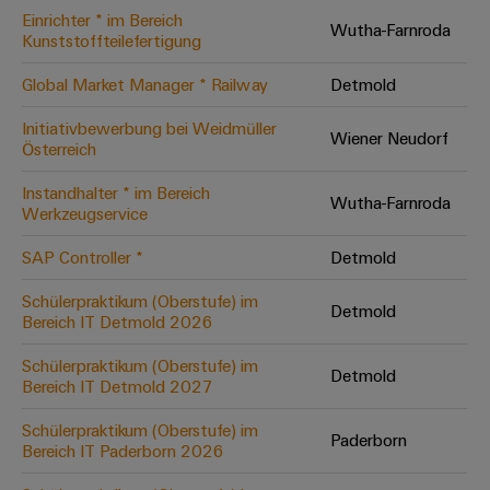
Einrichter * im Bereich
Modifizierte
Wutha-Farnroda
Kunststoffteilefertigung
und
bestückte
Global Market Manager * Railway
Detmold
Gehäuse
Initiativbewerbung bei Weidmüller
Wiener Neudorf
Österreich
Kundenspezifische
Kabelkonfektionierung
Instandhalter * im Bereich
Wutha-Farnroda
Werkzeugservice
SAP Controller *
Detmold
Produktinnovationen
Schülerpraktikum (Oberstufe) im
Detmold
Praxisnahe
Bereich IT Detmold 2026
Verbindungen für
Ihre Industrie.
Schülerpraktikum (Oberstufe) im
Unsere Neuheiten
Detmold
im Bereich
Bereich IT Detmold 2027
Industrial
Connectivity.
Schülerpraktikum (Oberstufe) im
Paderborn
Bereich IT Paderborn 2026