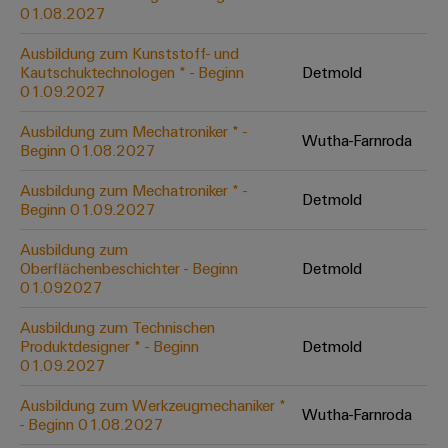
&
Solution
01.08.2027
Automation
PSIRT
Systeme
Gas
Partner
Ausbildung zum Kunststoff- und
Sicherer
finden
Stellenbörse
Industrial
Industrial
Kautschuktechnologen * - Beginn
Detmold
Betrieb
IoT
Ethernet
Digitale
01.09.2027
mit
Solution
vernetzten
Bestellmöglichkeiten
Partner
Industrial
Lösungen
Touch-
Ausbildung zum Mechatroniker * -
Wutha-Farnroda
für
-
Beginn 01.08.2027
Security
Panels
eShop
die
Systemintegratoren
Prozessindustrie
Ausbildung zum Mechatroniker * -
Industrial
Engineering-
Detmold
OCI-
Beginn 01.09.2027
Service
Photovoltaik
und
Schnittstelle
Platform
Mehr
Ausbildung zum
Visualisierungstools
Messen
Chancen in der
Ressourceneffizienz
EDI-
Oberflächenbeschichter - Beginn
Detmold
easyConnect
&
Entwicklung
durch
01.092027
Energiemessung
Schnittstelle
Spannende Aufgabe
Events
Sonnenenergie
EZA-
in unseren
und
Ausbildung zum Technischen
Entwicklungsbereic
Regler
Schaltschrankbau
Smart
Globale
Produktdesigner * - Beginn
Detmold
ALLE
01.09.2027
Lösungen
Metering
Messen
SERVICES
für
&
die
Ausbildung zum Werkzeugmechaniker *
Weidmüller
Gerätehersteller
Wutha-Farnroda
Events
Herausforderungen
- Beginn 01.08.2027
Industrial
im