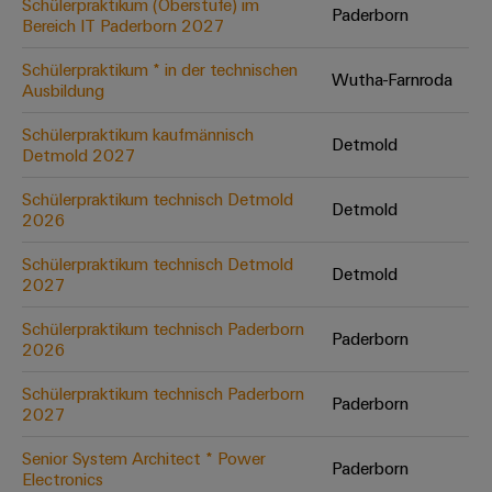
Schülerpraktikum (Oberstufe) im
Paderborn
Bereich IT Paderborn 2027
Umwe
Schülerpraktikum * in der technischen
Wutha-Farnroda
Produ
Ausbildung
Schne
einfa
Schülerpraktikum kaufmännisch
Detmold
REACH
Detmold 2027
PCF-D
herun
Schülerpraktikum technisch Detmold
Detmold
2026
Schülerpraktikum technisch Detmold
Detmold
2027
Weidmüller
Configurator
Schülerpraktikum technisch Paderborn
Paderborn
2026
Digital
Engineering
auf einem
Schülerpraktikum technisch Paderborn
neuen Niveau
Paderborn
2027
‒ intuitiv,
unkompliziert,
schnell
Senior System Architect * Power
Paderborn
Electronics