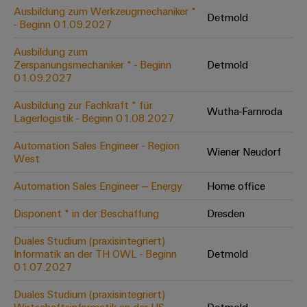
Leiterplattensteckverbinder
Schaltschrankbau
Ausbildung zum Werkzeugmechaniker *
AI
Detmold
Karriere auf
&
- Beginn 01.09.2027
dem Kindel
Schienenfahrzeuge
Remote
Leiterplattenklemmen
Unser
Moderne
Ausbildung zum
Access
neues
und
Zerspanungsmechaniker * - Beginn
Detmold
PCB
Distribution
&
digitale
01.09.2027
Center in
Connector
Lösungen
Thüringen
Cloud-
für
Ausbildung zur Fachkraft * für
Services
Wutha-Farnroda
Services
klimafreundliche
Lagerlogistik - Beginn 01.08.2027
Mobilitat
Original
Industrial
im
Automation Sales Engineer - Region
Wiener Neudorf
Equipment
Bahnverkehr
Service
West
Manufacturer
Platform
Schiffbau
Automation Sales Engineer – Energy
Home office
(OEM)
easyConnect
Umfassende
Verbindungslösungen
Disponent * in der Beschaffung
Dresden
für
die
Duales Studium (praxisintegriert)
Werkstatt
maritime
Informatik an der TH OWL - Beginn
Detmold
Industrie
&
01.07.2027
Zubehör
Wasseraufbereitung
Duales Studium (praxisintegriert)
&