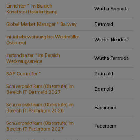
Einrichter * im Bereich
Modifizierte
Wutha-Farnroda
Kunststoffteilefertigung
und
bestückte
Global Market Manager * Railway
Detmold
Gehäuse
Initiativbewerbung bei Weidmüller
Wiener Neudorf
Österreich
Kundenspezifische
Kabelkonfektionierung
Instandhalter * im Bereich
Wutha-Farnroda
Werkzeugservice
SAP Controller *
Detmold
Produktinnovationen
Schülerpraktikum (Oberstufe) im
Detmold
Praxisnahe
Bereich IT Detmold 2027
Verbindungen für
Ihre Industrie.
Schülerpraktikum (Oberstufe) im
Unsere Neuheiten
Paderborn
im Bereich
Bereich IT Paderborn 2026
Industrial
Connectivity.
Schülerpraktikum (Oberstufe) im
Paderborn
Bereich IT Paderborn 2027