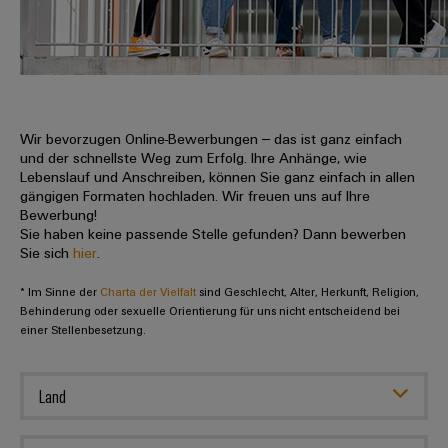
IN
Kabelkonfektionierung
zu
Offene
Leiterplattenklemmen
erlebbar
Weidmüller
Anschlusstechnologie
uns
Stellen
Vertrieb
werden.
Fast
für
Gehäusesysteme
Zahlen
DC-
Delivery
Promotionfahrzeug
Datencenter
Berufserfahrene
und
und
Microgrids
Service
Lösungen
Unternehmen
-
und
Fakten
Produkte
u-
komponenten
Wir bevorzugen Online-Bewerbungen – das ist ganz einfach
Distribution
Für
für
Unser
und der schnellste Weg zum Erfolg. Ihre Anhänge, wie
OS
Karriere
Beratung
Rechenzentren
Kabeleinführungssysteme
Studierende
Lebenslauf und Anschreiben, können Sie ganz einfach in allen
Info
Vorstand
Edge
–
und
gängigen Formaten hochladen. Wir freuen uns auf Ihre
und
effizient,
für
Computing
Bewerbung!
digitale
Werkstudententätigkeiten
Nachhaltigkeit
zuverlässig,
-
unsere
Sie haben keine passende Stelle gefunden? Dann bewerben
Planung
skalierbar
Industrial
komponenten
Sie sich
hier
.
Partner
Praktika
Weidmüller
5G
Energiespeicher
easyConnect
* Im Sinne der
Academy
Charta der Vielfalt
sind Geschlecht, Alter, Herkunft, Religion,
Anschlussleitungen,
Vertrieb
Abschlussarbeiten
Lösungen
-
Behinderung oder sexuelle Orientierung für uns nicht entscheidend bei
Single
Patchkabel
und
einer Stellenbesetzung.
People
Ihre
Großhandelssuche
Neuanfang
Produkte
Pair
und
&
für
Industrial
für
Ethernet
Kabel
Energiespeichersysteme
Culture
Service
Land
Studienabbrecher
(ESS)
SPS
Platform
News
Compliance
Energieübertragung
Offene
Systemverkabelung