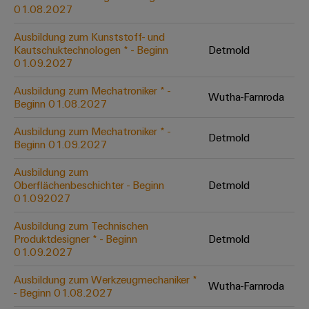
&
Solution
01.08.2027
Automation
PSIRT
Systeme
Gas
Partner
Ausbildung zum Kunststoff- und
Sicherer
finden
Stellenbörse
Industrial
Industrial
Kautschuktechnologen * - Beginn
Detmold
Betrieb
IoT
Ethernet
Digitale
01.09.2027
mit
Solution
vernetzten
Bestellmöglichkeiten
Partner
Industrial
Lösungen
Touch-
Ausbildung zum Mechatroniker * -
Wutha-Farnroda
für
-
Beginn 01.08.2027
Security
Panels
eShop
die
Systemintegratoren
Prozessindustrie
Ausbildung zum Mechatroniker * -
Industrial
Engineering-
Detmold
OCI-
Beginn 01.09.2027
Service
Photovoltaik
und
Schnittstelle
Platform
Mehr
Ausbildung zum
Visualisierungstools
Messen
Chancen in der
Ressourceneffizienz
EDI-
Oberflächenbeschichter - Beginn
Detmold
easyConnect
&
Entwicklung
durch
01.092027
Energiemessung
Schnittstelle
Spannende Aufgabe
Events
Sonnenenergie
EZA-
in unseren
und
Ausbildung zum Technischen
Entwicklungsbereic
Regler
Schaltschrankbau
Smart
Globale
Produktdesigner * - Beginn
Detmold
ALLE
01.09.2027
Lösungen
Metering
Messen
SERVICES
für
&
die
Ausbildung zum Werkzeugmechaniker *
Weidmüller
Gerätehersteller
Wutha-Farnroda
Events
Herausforderungen
- Beginn 01.08.2027
Industrial
im