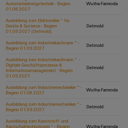
Unternehmensmeldungen
Technischer
Automatisierungstechnik - Beginn
Wutha-Farnroda
Verbindungslösungen
Systeme
Elektronikgehäuse
Support
01.08.2027
für
Offene
Fachpressemeldungen
und
Geräte
Ausbildungs-
Blitz-
Lösungen
Umweltbezogene
Ausbildung zum Elektroniker * für
Pressekontakt
Konventionelle
und
Geräte & Systeme - Beginn
Detmold
und
Produktkonformität
01.09.2027 (Detmold)
Energieerzeugung
Dezentrale
Studienplätze
Überspannungsschutz
Zukunftssicherheit
Automatisierung
Engineering
Ausbildung zum Industriekaufmann * -
für
Detmold
Unsere
PV
Daten
Beginn 01.09.2027
bewährte
Energiemanagement-
Partner
Veranstaltungen
Generatoranschlusskasten
Energieerzeugung
Lösungen
Technische
Ausbildung zum Industriekaufmann * ​ -
Digitale Geschäftsprozesse &
IIoT
Aktuelle
Maschinenbau
Feldbusverteiler
Produktkataloge
Detmold
Informationsmanagement - Beginn
IIoT
and
Termine
Lösungen
01.09.2027
&
Reparatur
für
Automation
verschiedene
Workshops
Automation
und
Ausbildung zum Industriemechaniker * -
Partner
Automatisierung
Segmente
Wutha-Farnroda
für
Beginn 01.08.2027
Software
Ersatzteile
Netzwerk
der
&
Schulklassen
Maschinen
Software
Ausbildung zum Industriemechaniker * -
Industrial
Trainings
und
Detmold
IIoT
Beginn 01.09.2027
Fabrikautomation
Analytics
und
and
Steuerungen
Webinare
Ausbildung zum Kunststoff- und
Öl
Automation
Industrial
Kautschuktechnologen * - Beginn
Wutha-Farnroda
I/O-