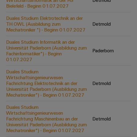
Wirtschaftsinformatik an der HS
Detmold
Werkzeuge
Bielefeld - Beginn 01.07.2027
Abwasseraufbereitung
Automaten
Lösungen
Duales Studium Elektrotechnik an der
für
TH OWL (Ausbildung zum
Detmold
die
Software
Mechatroniker *) - Beginn 01.07.2027
Wasser-
und
Markierer
Duales Studium Informatik an der
Abwasserindustrie
Universität Paderborn (Ausbildung zum
Paderborn
Industriedrucker
Fachinformatiker*) - Beginn
Wasserstoff
01.07.2027
Wasserstoff
Industrieleuchte
als
Duales Studium
Schlüsseltechnologie
Wirtschaftsingenieurwesen
Cabinet
für
Fachrichtung Elektrotechnik an der
Detmold
die
Infrastructure
Universität Paderborn (Ausbildung zum
Energiewende
Mechatroniker*) - Beginn 01.07.2027
Windenergie
Duales Studium
Assemblierungsservice
Effizienter
Wirtschaftsingenieurwesen
Betrieb
Fachrichtung Maschinenbau an der
Detmold
von
Bestückte
Universität Paderborn (Ausbildung zum
Windparks
Klemmenleisten
Mechatroniker*) - Beginn 01.07.2027