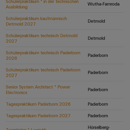
Schülerpraktikum * in der technischen
Wutha-Farnroda
Ausbildung
Umwe
Schülerpraktikum kaufmännisch
Detmold
Produ
Detmold 2027
Schne
einfa
Schülerpraktikum technisch Detmold
Detmold
REACH
2027
PCF-D
herun
Schülerpraktikum technisch Paderborn
Paderborn
2026
Schülerpraktikum technisch Paderborn
Paderborn
2027
Weidmüller
Configurator
Senior System Architect * Power
Paderborn
Electronics
Digital
Engineering
auf einem
Tagespraktikum Paderborn 2026
Paderborn
neuen Niveau
‒ intuitiv,
Tagespraktikum Paderborn 2027
Paderborn
unkompliziert,
schnell
Hörselberg-
Teamleiter * Logistik