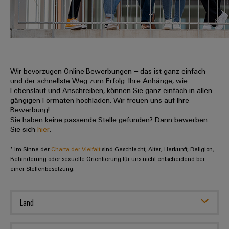
IN
Kabelkonfektionierung
zu
Offene
Leiterplattenklemmen
erlebbar
Weidmüller
Anschlusstechnologie
uns
Stellen
Vertrieb
werden.
Fast
für
Gehäusesysteme
Zahlen
DC-
Delivery
Promotionfahrzeug
Datencenter
Berufserfahrene
und
und
Microgrids
Service
Lösungen
Unternehmen
-
und
Fakten
Produkte
u-
komponenten
Wir bevorzugen Online-Bewerbungen – das ist ganz einfach
Distribution
Für
für
Unser
und der schnellste Weg zum Erfolg. Ihre Anhänge, wie
OS
Karriere
Beratung
Rechenzentren
Kabeleinführungssysteme
Studierende
Lebenslauf und Anschreiben, können Sie ganz einfach in allen
Info
Vorstand
Edge
–
und
gängigen Formaten hochladen. Wir freuen uns auf Ihre
und
effizient,
für
Computing
Bewerbung!
digitale
Werkstudententätigkeiten
Nachhaltigkeit
zuverlässig,
-
unsere
Sie haben keine passende Stelle gefunden? Dann bewerben
Planung
skalierbar
Industrial
komponenten
Sie sich
hier
.
Partner
Praktika
Weidmüller
5G
Energiespeicher
easyConnect
* Im Sinne der
Academy
Charta der Vielfalt
sind Geschlecht, Alter, Herkunft, Religion,
Anschlussleitungen,
Vertrieb
Abschlussarbeiten
Lösungen
-
Behinderung oder sexuelle Orientierung für uns nicht entscheidend bei
Single
Patchkabel
und
einer Stellenbesetzung.
People
Ihre
Großhandelssuche
Neuanfang
Produkte
Pair
und
&
für
Industrial
für
Ethernet
Kabel
Energiespeichersysteme
Culture
Service
Land
Studienabbrecher
(ESS)
SPS
Platform
News
Compliance
Energieübertragung
Offene
Systemverkabelung