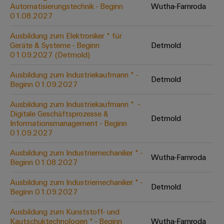
Unternehmensmeldungen
Technischer
Automatisierungstechnik - Beginn
Wutha-Farnroda
Verbindungslösungen
Systeme
Elektronikgehäuse
Support
01.08.2027
für
Offene
Fachpressemeldungen
und
Geräte
Ausbildungs-
Blitz-
Lösungen
Umweltbezogene
Ausbildung zum Elektroniker * für
Pressekontakt
Konventionelle
und
Geräte & Systeme - Beginn
Detmold
und
Produktkonformität
01.09.2027 (Detmold)
Energieerzeugung
Dezentrale
Studienplätze
Überspannungsschutz
Zukunftssicherheit
Automatisierung
Engineering
Ausbildung zum Industriekaufmann * -
für
Detmold
Unsere
PV
Daten
Beginn 01.09.2027
bewährte
Energiemanagement-
Partner
Veranstaltungen
Generatoranschlusskasten
Energieerzeugung
Lösungen
Technische
Ausbildung zum Industriekaufmann * ​ -
Digitale Geschäftsprozesse &
IIoT
Aktuelle
Maschinenbau
Feldbusverteiler
Produktkataloge
Detmold
Informationsmanagement - Beginn
IIoT
and
Termine
Lösungen
01.09.2027
&
Reparatur
für
Automation
verschiedene
Workshops
Automation
und
Ausbildung zum Industriemechaniker * -
Partner
Automatisierung
Segmente
Wutha-Farnroda
für
Beginn 01.08.2027
Software
Ersatzteile
Netzwerk
der
&
Schulklassen
Maschinen
Software
Ausbildung zum Industriemechaniker * -
Industrial
Trainings
und
Detmold
IIoT
Beginn 01.09.2027
Fabrikautomation
Analytics
und
and
Steuerungen
Webinare
Ausbildung zum Kunststoff- und
Öl
Automation
Industrial
Kautschuktechnologen * - Beginn
Wutha-Farnroda
I/O-