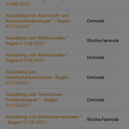
&
Solution
01.08.2027
Automation
PSIRT
Systeme
Gas
Partner
Ausbildung zum Kunststoff- und
Sicherer
finden
Stellenbörse
Industrial
Industrial
Kautschuktechnologen * - Beginn
Detmold
Betrieb
IoT
Ethernet
Digitale
01.09.2027
mit
Solution
vernetzten
Bestellmöglichkeiten
Partner
Industrial
Lösungen
Touch-
Ausbildung zum Mechatroniker * -
Wutha-Farnroda
für
-
Beginn 01.08.2027
Security
Panels
eShop
die
Systemintegratoren
Prozessindustrie
Ausbildung zum Mechatroniker * -
Industrial
Engineering-
Detmold
OCI-
Beginn 01.09.2027
Service
Photovoltaik
und
Schnittstelle
Platform
Mehr
Ausbildung zum
Visualisierungstools
Messen
Chancen in der
Ressourceneffizienz
EDI-
Oberflächenbeschichter - Beginn
Detmold
easyConnect
&
Entwicklung
durch
01.092027
Energiemessung
Schnittstelle
Spannende Aufgabe
Events
Sonnenenergie
EZA-
in unseren
und
Ausbildung zum Technischen
Entwicklungsbereic
Regler
Schaltschrankbau
Smart
Globale
Produktdesigner * - Beginn
Detmold
ALLE
01.09.2027
Lösungen
Metering
Messen
SERVICES
für
&
die
Ausbildung zum Werkzeugmechaniker *
Weidmüller
Gerätehersteller
Wutha-Farnroda
Events
Herausforderungen
- Beginn 01.08.2027
Industrial
im