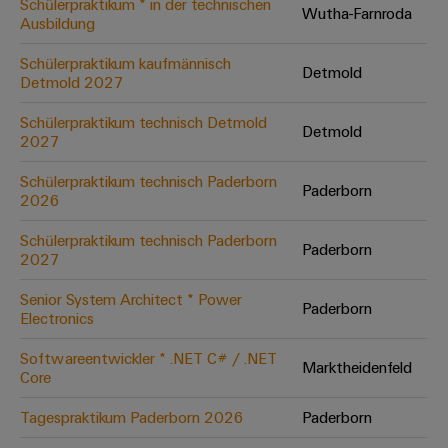
Schülerpraktikum * in der technischen
Wutha-Farnroda
Ausbildung
Umwe
Schülerpraktikum kaufmännisch
Detmold
Produ
Detmold 2027
Schne
einfa
Schülerpraktikum technisch Detmold
Detmold
REACH
2027
PCF-D
herun
Schülerpraktikum technisch Paderborn
Paderborn
2026
Schülerpraktikum technisch Paderborn
Paderborn
2027
Weidmüller
Configurator
Senior System Architect * Power
Paderborn
Electronics
Digital
Engineering
auf einem
Softwareentwickler * .NET C# / .NET
neuen Niveau
Marktheidenfeld
Core
‒ intuitiv,
unkompliziert,
schnell
Tagespraktikum Paderborn 2026
Paderborn