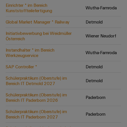
Einrichter * im Bereich
Modifizierte
Wutha-Farnroda
Kunststoffteilefertigung
und
bestückte
Global Market Manager * Railway
Detmold
Gehäuse
Initiativbewerbung bei Weidmüller
Wiener Neudorf
Österreich
Kundenspezifische
Kabelkonfektionierung
Instandhalter * im Bereich
Wutha-Farnroda
Werkzeugservice
SAP Controller *
Detmold
Produktinnovationen
Schülerpraktikum (Oberstufe) im
Detmold
Praxisnahe
Bereich IT Detmold 2027
Verbindungen für
Ihre Industrie.
Schülerpraktikum (Oberstufe) im
Unsere Neuheiten
Paderborn
im Bereich
Bereich IT Paderborn 2026
Industrial
Connectivity.
Schülerpraktikum (Oberstufe) im
Paderborn
Bereich IT Paderborn 2027