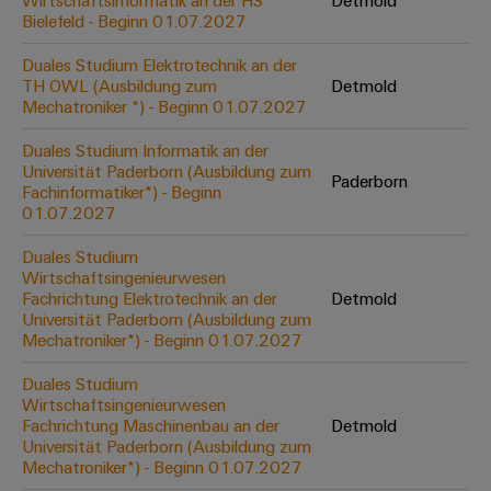
Wirtschaftsinformatik an der HS
Detmold
Werkzeuge
Bielefeld - Beginn 01.07.2027
Abwasseraufbereitung
Automaten
Lösungen
Duales Studium Elektrotechnik an der
für
TH OWL (Ausbildung zum
Detmold
die
Software
Mechatroniker *) - Beginn 01.07.2027
Wasser-
und
Markierer
Duales Studium Informatik an der
Abwasserindustrie
Universität Paderborn (Ausbildung zum
Paderborn
Industriedrucker
Fachinformatiker*) - Beginn
Wasserstoff
01.07.2027
Wasserstoff
Industrieleuchte
als
Duales Studium
Schlüsseltechnologie
Wirtschaftsingenieurwesen
Cabinet
für
Fachrichtung Elektrotechnik an der
Detmold
die
Infrastructure
Universität Paderborn (Ausbildung zum
Energiewende
Mechatroniker*) - Beginn 01.07.2027
Windenergie
Duales Studium
Assemblierungsservice
Effizienter
Wirtschaftsingenieurwesen
Betrieb
Fachrichtung Maschinenbau an der
Detmold
von
Bestückte
Universität Paderborn (Ausbildung zum
Windparks
Klemmenleisten
Mechatroniker*) - Beginn 01.07.2027