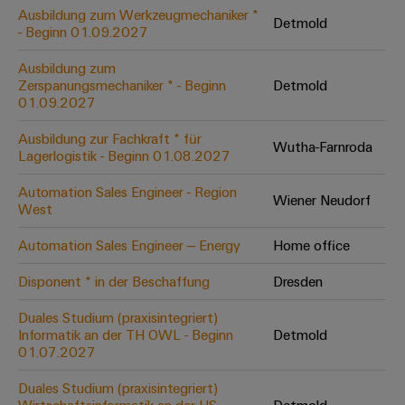
Leiterplattensteckverbinder
Schaltschrankbau
Ausbildung zum Werkzeugmechaniker *
AI
Detmold
Karriere auf
&
- Beginn 01.09.2027
dem Kindel
Schienenfahrzeuge
Remote
Leiterplattenklemmen
Unser
Moderne
Ausbildung zum
Access
neues
und
Zerspanungsmechaniker * - Beginn
Detmold
PCB
Distribution
&
digitale
01.09.2027
Center in
Connector
Lösungen
Thüringen
Cloud-
für
Ausbildung zur Fachkraft * für
Services
Wutha-Farnroda
Services
klimafreundliche
Lagerlogistik - Beginn 01.08.2027
Mobilitat
Original
Industrial
im
Automation Sales Engineer - Region
Wiener Neudorf
Equipment
Bahnverkehr
Service
West
Manufacturer
Platform
Schiffbau
Automation Sales Engineer – Energy
Home office
(OEM)
easyConnect
Umfassende
Verbindungslösungen
Disponent * in der Beschaffung
Dresden
für
die
Duales Studium (praxisintegriert)
Werkstatt
maritime
Informatik an der TH OWL - Beginn
Detmold
Industrie
&
01.07.2027
Zubehör
Wasseraufbereitung
Duales Studium (praxisintegriert)
&