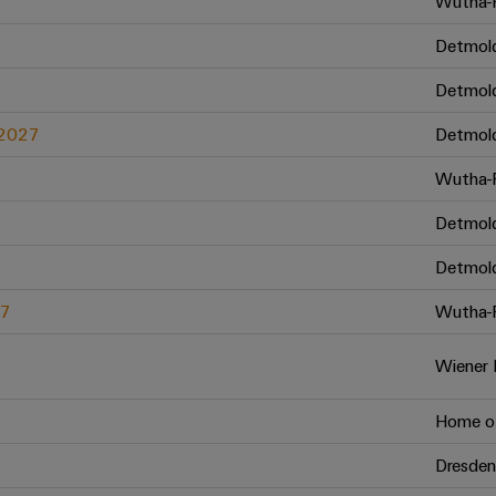
Wutha-F
Detmol
Detmol
.2027
Detmol
Wutha-F
Detmol
Detmol
27
Wutha-F
Wiener 
Home of
Dresden