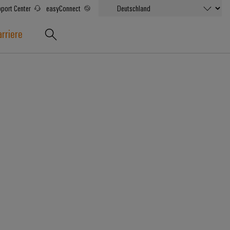
port Center
easyConnect
rriere