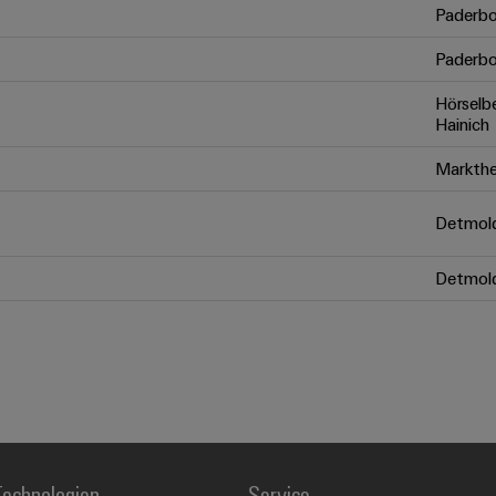
Paderbo
Paderbo
Hörselb
Hainich
Markthe
Detmol
Detmol
echnologien
Service