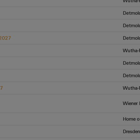
Wutha-F
Detmol
Detmol
.2027
Detmol
Wutha-F
Detmol
Detmol
27
Wutha-F
Wiener 
Home of
Dresden