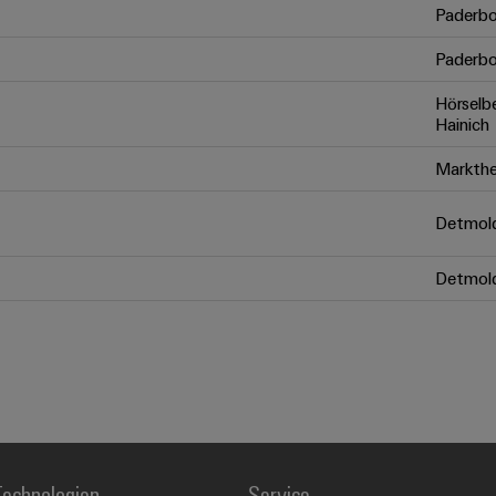
Paderbo
Paderbo
Hörselb
Hainich
Markthe
Detmol
Detmol
echnologien
Service