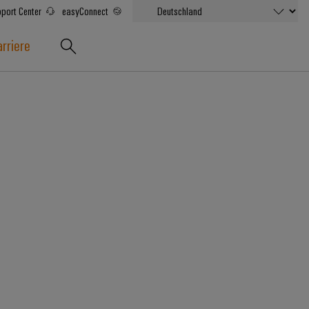
port Center
easyConnect
rriere