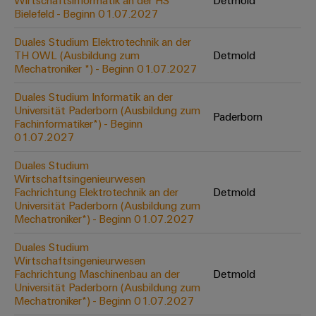
Wirtschaftsinformatik an der HS
Detmold
Werkzeuge
Bielefeld - Beginn 01.07.2027
Abwasseraufbereitung
Automaten
Lösungen
Duales Studium Elektrotechnik an der
für
TH OWL (Ausbildung zum
Detmold
die
Software
Mechatroniker *) - Beginn 01.07.2027
Wasser-
und
Markierer
Duales Studium Informatik an der
Abwasserindustrie
Universität Paderborn (Ausbildung zum
Paderborn
Industriedrucker
Fachinformatiker*) - Beginn
Wasserstoff
01.07.2027
Wasserstoff
Industrieleuchte
als
Duales Studium
Schlüsseltechnologie
Wirtschaftsingenieurwesen
Cabinet
für
Fachrichtung Elektrotechnik an der
Detmold
die
Infrastructure
Universität Paderborn (Ausbildung zum
Energiewende
Mechatroniker*) - Beginn 01.07.2027
Windenergie
Duales Studium
Assemblierungsservice
Effizienter
Wirtschaftsingenieurwesen
Betrieb
Fachrichtung Maschinenbau an der
Detmold
von
Bestückte
Universität Paderborn (Ausbildung zum
Windparks
Klemmenleisten
Mechatroniker*) - Beginn 01.07.2027