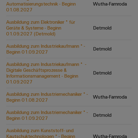
Unternehmensmeldungen
Technischer
Automatisierungstechnik - Beginn
Wutha-Farnroda
Verbindungslösungen
Systeme
Elektronikgehäuse
Support
01.08.2027
für
Offene
Fachpressemeldungen
und
Geräte
Ausbildungs-
Blitz-
Lösungen
Umweltbezogene
Ausbildung zum Elektroniker * für
Pressekontakt
Konventionelle
und
Geräte & Systeme - Beginn
Detmold
und
Produktkonformität
01.09.2027 (Detmold)
Energieerzeugung
Dezentrale
Studienplätze
Überspannungsschutz
Zukunftssicherheit
Automatisierung
Engineering
Ausbildung zum Industriekaufmann * -
für
Detmold
Unsere
PV
Daten
Beginn 01.09.2027
bewährte
Energiemanagement-
Partner
Veranstaltungen
Generatoranschlusskasten
Energieerzeugung
Lösungen
Technische
Ausbildung zum Industriekaufmann * ​ -
Digitale Geschäftsprozesse &
IIoT
Aktuelle
Maschinenbau
Feldbusverteiler
Produktkataloge
Detmold
Informationsmanagement - Beginn
IIoT
and
Termine
Lösungen
01.09.2027
&
Reparatur
für
Automation
verschiedene
Workshops
Automation
und
Ausbildung zum Industriemechaniker * -
Partner
Automatisierung
Segmente
Wutha-Farnroda
für
Beginn 01.08.2027
Software
Ersatzteile
Netzwerk
der
&
Schulklassen
Maschinen
Software
Ausbildung zum Industriemechaniker * -
Industrial
Trainings
und
Detmold
IIoT
Beginn 01.09.2027
Fabrikautomation
Analytics
und
and
Steuerungen
Webinare
Ausbildung zum Kunststoff- und
Öl
Automation
Industrial
Kautschuktechnologen * - Beginn
Wutha-Farnroda
I/O-