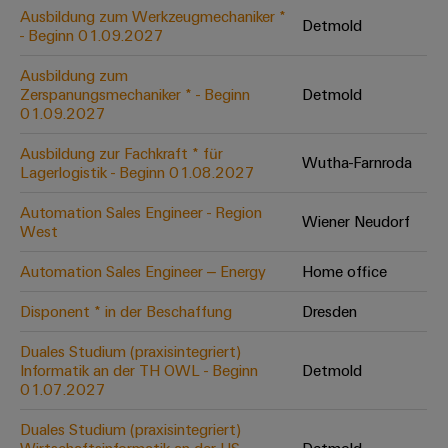
Leiterplattensteckverbinder
Schaltschrankbau
Ausbildung zum Werkzeugmechaniker *
AI
Detmold
Karriere auf
&
- Beginn 01.09.2027
dem Kindel
Schienenfahrzeuge
Remote
Leiterplattenklemmen
Unser
Moderne
Ausbildung zum
Access
neues
und
Zerspanungsmechaniker * - Beginn
Detmold
PCB
Distribution
&
digitale
01.09.2027
Center in
Connector
Lösungen
Thüringen
Cloud-
für
Ausbildung zur Fachkraft * für
Services
Wutha-Farnroda
Services
klimafreundliche
Lagerlogistik - Beginn 01.08.2027
Mobilitat
Original
Industrial
im
Automation Sales Engineer - Region
Wiener Neudorf
Equipment
Bahnverkehr
Service
West
Manufacturer
Platform
Schiffbau
Automation Sales Engineer – Energy
Home office
(OEM)
easyConnect
Umfassende
Verbindungslösungen
Disponent * in der Beschaffung
Dresden
für
die
Duales Studium (praxisintegriert)
Werkstatt
maritime
Informatik an der TH OWL - Beginn
Detmold
Industrie
&
01.07.2027
Zubehör
Wasseraufbereitung
Duales Studium (praxisintegriert)
&