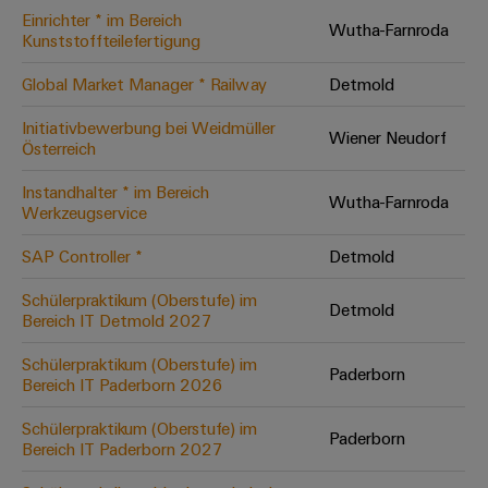
Einrichter * im Bereich
Modifizierte
Wutha-Farnroda
Kunststoffteilefertigung
und
bestückte
Global Market Manager * Railway
Detmold
Gehäuse
Initiativbewerbung bei Weidmüller
Wiener Neudorf
Österreich
Kundenspezifische
Kabelkonfektionierung
Instandhalter * im Bereich
Wutha-Farnroda
Werkzeugservice
SAP Controller *
Detmold
Produktinnovationen
Schülerpraktikum (Oberstufe) im
Detmold
Praxisnahe
Bereich IT Detmold 2027
Verbindungen für
Ihre Industrie.
Schülerpraktikum (Oberstufe) im
Unsere Neuheiten
Paderborn
im Bereich
Bereich IT Paderborn 2026
Industrial
Connectivity.
Schülerpraktikum (Oberstufe) im
Paderborn
Bereich IT Paderborn 2027