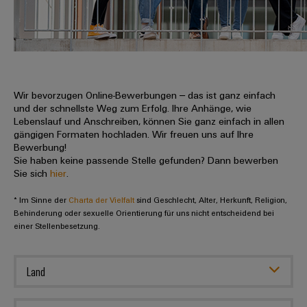
IN
Kabelkonfektionierung
zu
Offene
Leiterplattenklemmen
erlebbar
Weidmüller
Anschlusstechnologie
uns
Stellen
Vertrieb
werden.
Fast
für
Gehäusesysteme
Zahlen
DC-
Delivery
Promotionfahrzeug
Datencenter
Berufserfahrene
und
und
Microgrids
Service
Lösungen
Unternehmen
-
und
Fakten
Produkte
u-
komponenten
Wir bevorzugen Online-Bewerbungen – das ist ganz einfach
Distribution
Für
für
Unser
und der schnellste Weg zum Erfolg. Ihre Anhänge, wie
OS
Karriere
Beratung
Rechenzentren
Kabeleinführungssysteme
Studierende
Lebenslauf und Anschreiben, können Sie ganz einfach in allen
Info
Vorstand
Edge
–
und
gängigen Formaten hochladen. Wir freuen uns auf Ihre
und
effizient,
für
Computing
Bewerbung!
digitale
Werkstudententätigkeiten
Nachhaltigkeit
zuverlässig,
-
unsere
Sie haben keine passende Stelle gefunden? Dann bewerben
Planung
skalierbar
Industrial
komponenten
Sie sich
hier
.
Partner
Praktika
Weidmüller
5G
Energiespeicher
easyConnect
* Im Sinne der
Academy
Charta der Vielfalt
sind Geschlecht, Alter, Herkunft, Religion,
Anschlussleitungen,
Vertrieb
Abschlussarbeiten
Lösungen
-
Behinderung oder sexuelle Orientierung für uns nicht entscheidend bei
Single
Patchkabel
und
einer Stellenbesetzung.
People
Ihre
Großhandelssuche
Neuanfang
Produkte
Pair
und
&
für
Industrial
für
Ethernet
Kabel
Energiespeichersysteme
Culture
Service
Land
Studienabbrecher
(ESS)
SPS
Platform
News
Compliance
Energieübertragung
Offene
Systemverkabelung