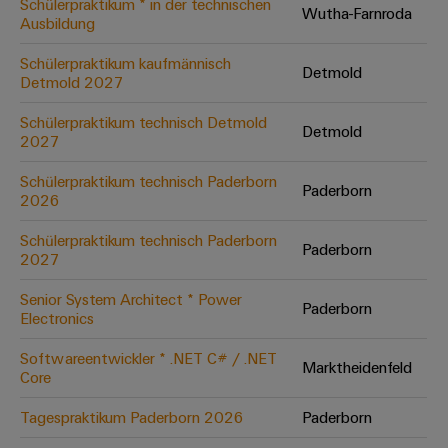
Schülerpraktikum * in der technischen
Wutha-Farnroda
Ausbildung
Umwe
Schülerpraktikum kaufmännisch
Detmold
Produ
Detmold 2027
Schne
einfa
Schülerpraktikum technisch Detmold
Detmold
REACH
2027
PCF-D
herun
Schülerpraktikum technisch Paderborn
Paderborn
2026
Schülerpraktikum technisch Paderborn
Paderborn
2027
Weidmüller
Configurator
Senior System Architect * Power
Paderborn
Electronics
Digital
Engineering
auf einem
Softwareentwickler * .NET C# / .NET
neuen Niveau
Marktheidenfeld
Core
‒ intuitiv,
unkompliziert,
schnell
Tagespraktikum Paderborn 2026
Paderborn