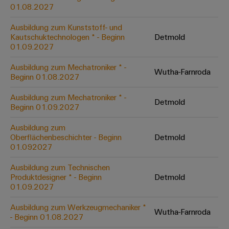
&
Solution
01.08.2027
Automation
PSIRT
Systeme
Gas
Partner
Ausbildung zum Kunststoff- und
Sicherer
finden
Stellenbörse
Industrial
Industrial
Kautschuktechnologen * - Beginn
Detmold
Betrieb
IoT
Ethernet
Digitale
01.09.2027
mit
Solution
vernetzten
Bestellmöglichkeiten
Partner
Industrial
Lösungen
Touch-
Ausbildung zum Mechatroniker * -
Wutha-Farnroda
für
-
Beginn 01.08.2027
Security
Panels
eShop
die
Systemintegratoren
Prozessindustrie
Ausbildung zum Mechatroniker * -
Industrial
Engineering-
Detmold
OCI-
Beginn 01.09.2027
Service
Photovoltaik
und
Schnittstelle
Platform
Mehr
Ausbildung zum
Visualisierungstools
Messen
Chancen in der
Ressourceneffizienz
EDI-
Oberflächenbeschichter - Beginn
Detmold
easyConnect
&
Entwicklung
durch
01.092027
Energiemessung
Schnittstelle
Spannende Aufgabe
Events
Sonnenenergie
EZA-
in unseren
und
Ausbildung zum Technischen
Entwicklungsbereic
Regler
Schaltschrankbau
Smart
Globale
Produktdesigner * - Beginn
Detmold
ALLE
01.09.2027
Lösungen
Metering
Messen
SERVICES
für
&
die
Ausbildung zum Werkzeugmechaniker *
Weidmüller
Gerätehersteller
Wutha-Farnroda
Events
Herausforderungen
- Beginn 01.08.2027
Industrial
im