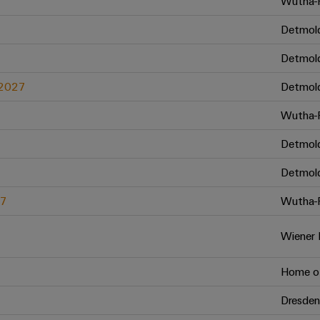
Wutha-F
Detmol
Detmol
.2027
Detmol
Wutha-F
Detmol
Detmol
27
Wutha-F
Wiener 
Home of
Dresden