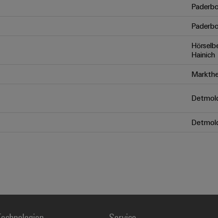
Paderbo
Paderbo
Hörselb
Hainich
Markthe
Detmol
Detmol
echnologien
Service