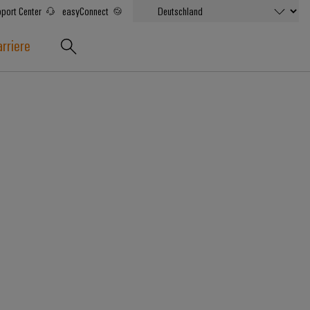
port Center
easyConnect
rriere