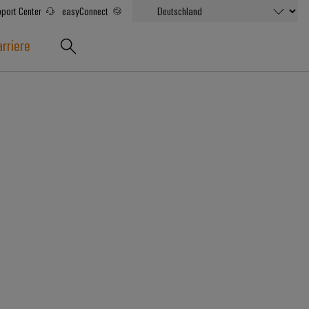
port Center
easyConnect
rriere