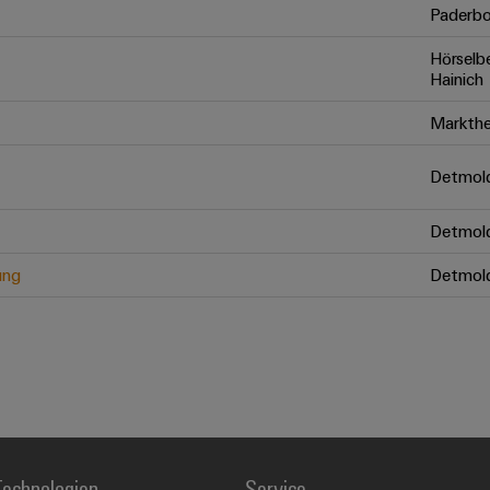
Paderbo
Hörselb
Hainich
Markthe
Detmol
Detmol
ung
Detmol
echnologien
Service