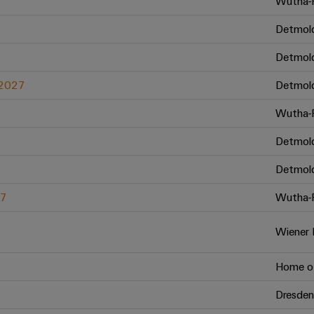
Wutha-F
Detmol
Detmol
.2027
Detmol
Wutha-F
Detmol
Detmol
27
Wutha-F
Wiener 
Home of
Dresden