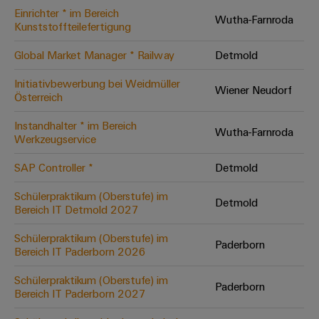
Einrichter * im Bereich
Modifizierte
Wutha-Farnroda
Kunststoffteilefertigung
und
bestückte
Global Market Manager * Railway
Detmold
Gehäuse
Initiativbewerbung bei Weidmüller
Wiener Neudorf
Österreich
Kundenspezifische
Kabelkonfektionierung
Instandhalter * im Bereich
Wutha-Farnroda
Werkzeugservice
SAP Controller *
Detmold
Produktinnovationen
Schülerpraktikum (Oberstufe) im
Detmold
Praxisnahe
Bereich IT Detmold 2027
Verbindungen für
Ihre Industrie.
Schülerpraktikum (Oberstufe) im
Unsere Neuheiten
Paderborn
im Bereich
Bereich IT Paderborn 2026
Industrial
Connectivity.
Schülerpraktikum (Oberstufe) im
Paderborn
Bereich IT Paderborn 2027