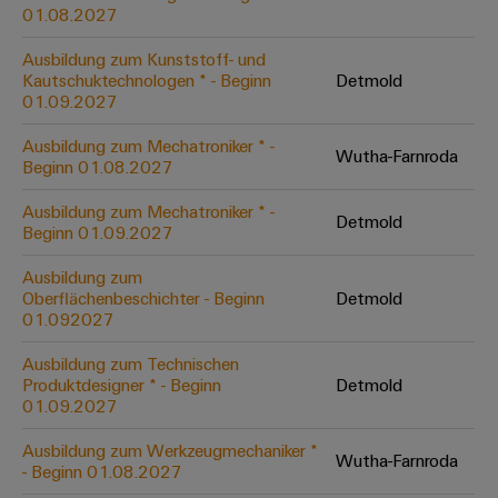
&
Solution
01.08.2027
Automation
PSIRT
Systeme
Gas
Partner
Ausbildung zum Kunststoff- und
Sicherer
finden
Stellenbörse
Industrial
Industrial
Kautschuktechnologen * - Beginn
Detmold
Betrieb
IoT
Ethernet
Digitale
01.09.2027
mit
Solution
vernetzten
Bestellmöglichkeiten
Partner
Industrial
Lösungen
Touch-
Ausbildung zum Mechatroniker * -
Wutha-Farnroda
für
-
Beginn 01.08.2027
Security
Panels
eShop
die
Systemintegratoren
Prozessindustrie
Ausbildung zum Mechatroniker * -
Industrial
Engineering-
Detmold
OCI-
Beginn 01.09.2027
Service
Photovoltaik
und
Schnittstelle
Platform
Mehr
Ausbildung zum
Visualisierungstools
Messen
Chancen in der
Ressourceneffizienz
EDI-
Oberflächenbeschichter - Beginn
Detmold
easyConnect
&
Entwicklung
durch
01.092027
Energiemessung
Schnittstelle
Spannende Aufgabe
Events
Sonnenenergie
EZA-
in unseren
und
Ausbildung zum Technischen
Entwicklungsbereic
Regler
Schaltschrankbau
Smart
Globale
Produktdesigner * - Beginn
Detmold
ALLE
01.09.2027
Lösungen
Metering
Messen
SERVICES
für
&
die
Ausbildung zum Werkzeugmechaniker *
Weidmüller
Gerätehersteller
Wutha-Farnroda
Events
Herausforderungen
- Beginn 01.08.2027
Industrial
im