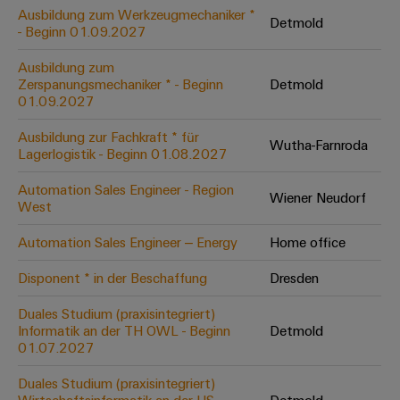
Leiterplattensteckverbinder
Schaltschrankbau
Ausbildung zum Werkzeugmechaniker *
AI
Detmold
Karriere auf
&
- Beginn 01.09.2027
dem Kindel
Schienenfahrzeuge
Remote
Leiterplattenklemmen
Unser
Moderne
Ausbildung zum
Access
neues
und
Zerspanungsmechaniker * - Beginn
Detmold
PCB
Distribution
&
digitale
01.09.2027
Center in
Connector
Lösungen
Thüringen
Cloud-
für
Ausbildung zur Fachkraft * für
Services
Wutha-Farnroda
Services
klimafreundliche
Lagerlogistik - Beginn 01.08.2027
Mobilitat
Original
Industrial
im
Automation Sales Engineer - Region
Wiener Neudorf
Equipment
Bahnverkehr
Service
West
Manufacturer
Platform
Schiffbau
Automation Sales Engineer – Energy
Home office
(OEM)
easyConnect
Umfassende
Verbindungslösungen
Disponent * in der Beschaffung
Dresden
für
die
Duales Studium (praxisintegriert)
Werkstatt
maritime
Informatik an der TH OWL - Beginn
Detmold
Industrie
&
01.07.2027
Zubehör
Wasseraufbereitung
Duales Studium (praxisintegriert)
&