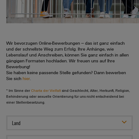
IN
Kabelkonfektionierung
zu
Offene
Leiterplattenklemmen
erlebbar
Weidmüller
Anschlusstechnologie
uns
Stellen
Vertrieb
werden.
Fast
für
Gehäusesysteme
Zahlen
DC-
Delivery
Promotionfahrzeug
Datencenter
Berufserfahrene
und
und
Microgrids
Service
Lösungen
Unternehmen
-
und
Fakten
Produkte
u-
komponenten
Wir bevorzugen Online-Bewerbungen – das ist ganz einfach
Distribution
Für
für
Unser
und der schnellste Weg zum Erfolg. Ihre Anhänge, wie
OS
Karriere
Beratung
Rechenzentren
Kabeleinführungssysteme
Studierende
Lebenslauf und Anschreiben, können Sie ganz einfach in allen
Info
Vorstand
Edge
–
und
gängigen Formaten hochladen. Wir freuen uns auf Ihre
und
effizient,
für
Computing
Bewerbung!
digitale
Werkstudententätigkeiten
Nachhaltigkeit
zuverlässig,
-
unsere
Sie haben keine passende Stelle gefunden? Dann bewerben
Planung
skalierbar
Industrial
komponenten
Sie sich
hier
.
Partner
Praktika
Weidmüller
5G
Energiespeicher
easyConnect
* Im Sinne der
Academy
Charta der Vielfalt
sind Geschlecht, Alter, Herkunft, Religion,
Anschlussleitungen,
Vertrieb
Abschlussarbeiten
Lösungen
-
Behinderung oder sexuelle Orientierung für uns nicht entscheidend bei
Single
Patchkabel
und
einer Stellenbesetzung.
People
Ihre
Großhandelssuche
Neuanfang
Produkte
Pair
und
&
für
Industrial
für
Ethernet
Kabel
Energiespeichersysteme
Culture
Service
Land
Studienabbrecher
(ESS)
SPS
Platform
News
Compliance
Energieübertragung
Offene
Systemverkabelung