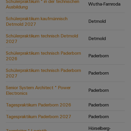
Schülerpraktikum * in der technischen
Wutha-Farnroda
Ausbildung
Umwe
Schülerpraktikum kaufmännisch
Detmold
Produ
Detmold 2027
Schne
einfa
Schülerpraktikum technisch Detmold
Detmold
REACH
2027
PCF-D
herun
Schülerpraktikum technisch Paderborn
Paderborn
2026
Schülerpraktikum technisch Paderborn
Paderborn
2027
Weidmüller
Configurator
Senior System Architect * Power
Paderborn
Electronics
Digital
Engineering
auf einem
Tagespraktikum Paderborn 2026
Paderborn
neuen Niveau
‒ intuitiv,
Tagespraktikum Paderborn 2027
Paderborn
unkompliziert,
schnell
Hörselberg-
Teamleiter * Logistik