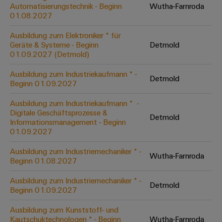
Unternehmensmeldungen
Technischer
Automatisierungstechnik - Beginn
Wutha-Farnroda
Verbindungslösungen
Systeme
Elektronikgehäuse
Support
01.08.2027
für
Offene
Fachpressemeldungen
und
Geräte
Ausbildungs-
Blitz-
Lösungen
Umweltbezogene
Ausbildung zum Elektroniker * für
Pressekontakt
Konventionelle
und
Geräte & Systeme - Beginn
Detmold
und
Produktkonformität
01.09.2027 (Detmold)
Energieerzeugung
Dezentrale
Studienplätze
Überspannungsschutz
Zukunftssicherheit
Automatisierung
Engineering
Ausbildung zum Industriekaufmann * -
für
Detmold
Unsere
PV
Daten
Beginn 01.09.2027
bewährte
Energiemanagement-
Partner
Veranstaltungen
Generatoranschlusskasten
Energieerzeugung
Lösungen
Technische
Ausbildung zum Industriekaufmann * ​ -
Digitale Geschäftsprozesse &
IIoT
Aktuelle
Maschinenbau
Feldbusverteiler
Produktkataloge
Detmold
Informationsmanagement - Beginn
IIoT
and
Termine
Lösungen
01.09.2027
&
Reparatur
für
Automation
verschiedene
Workshops
Automation
und
Ausbildung zum Industriemechaniker * -
Partner
Automatisierung
Segmente
Wutha-Farnroda
für
Beginn 01.08.2027
Software
Ersatzteile
Netzwerk
der
&
Schulklassen
Maschinen
Software
Ausbildung zum Industriemechaniker * -
Industrial
Trainings
und
Detmold
IIoT
Beginn 01.09.2027
Fabrikautomation
Analytics
und
and
Steuerungen
Webinare
Ausbildung zum Kunststoff- und
Öl
Automation
Industrial
Kautschuktechnologen * - Beginn
Wutha-Farnroda
I/O-