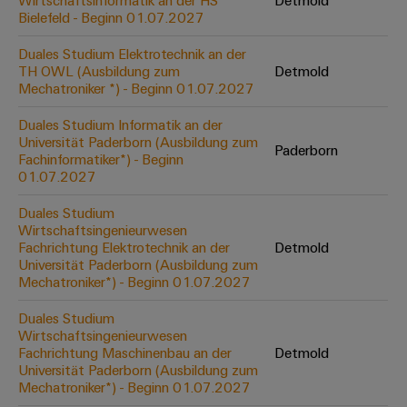
Wirtschaftsinformatik an der HS
Detmold
Werkzeuge
Bielefeld - Beginn 01.07.2027
Abwasseraufbereitung
Automaten
Lösungen
Duales Studium Elektrotechnik an der
für
TH OWL (Ausbildung zum
Detmold
die
Software
Mechatroniker *) - Beginn 01.07.2027
Wasser-
und
Markierer
Duales Studium Informatik an der
Abwasserindustrie
Universität Paderborn (Ausbildung zum
Paderborn
Industriedrucker
Fachinformatiker*) - Beginn
Wasserstoff
01.07.2027
Wasserstoff
Industrieleuchte
als
Duales Studium
Schlüsseltechnologie
Wirtschaftsingenieurwesen
Cabinet
für
Fachrichtung Elektrotechnik an der
Detmold
die
Infrastructure
Universität Paderborn (Ausbildung zum
Energiewende
Mechatroniker*) - Beginn 01.07.2027
Windenergie
Duales Studium
Assemblierungsservice
Effizienter
Wirtschaftsingenieurwesen
Betrieb
Fachrichtung Maschinenbau an der
Detmold
von
Bestückte
Universität Paderborn (Ausbildung zum
Windparks
Klemmenleisten
Mechatroniker*) - Beginn 01.07.2027