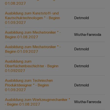
&
Solution
01.08.2027
Automation
PSIRT
Systeme
Gas
Partner
Ausbildung zum Kunststoff- und
Sicherer
finden
Stellenbörse
Industrial
Industrial
Kautschuktechnologen * - Beginn
Detmold
Betrieb
IoT
Ethernet
Digitale
01.09.2027
mit
Solution
vernetzten
Bestellmöglichkeiten
Partner
Industrial
Lösungen
Touch-
Ausbildung zum Mechatroniker * -
Wutha-Farnroda
für
-
Beginn 01.08.2027
Security
Panels
eShop
die
Systemintegratoren
Prozessindustrie
Ausbildung zum Mechatroniker * -
Industrial
Engineering-
Detmold
OCI-
Beginn 01.09.2027
Service
Photovoltaik
und
Schnittstelle
Platform
Mehr
Ausbildung zum
Visualisierungstools
Messen
Chancen in der
Ressourceneffizienz
EDI-
Oberflächenbeschichter - Beginn
Detmold
easyConnect
&
Entwicklung
durch
01.092027
Energiemessung
Schnittstelle
Spannende Aufgabe
Events
Sonnenenergie
EZA-
in unseren
und
Ausbildung zum Technischen
Entwicklungsbereic
Regler
Schaltschrankbau
Smart
Globale
Produktdesigner * - Beginn
Detmold
ALLE
01.09.2027
Lösungen
Metering
Messen
SERVICES
für
&
die
Ausbildung zum Werkzeugmechaniker *
Weidmüller
Gerätehersteller
Wutha-Farnroda
Events
Herausforderungen
- Beginn 01.08.2027
Industrial
im