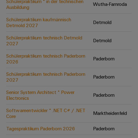
Schülerpraktikum * in der technischen
Wutha-Farnroda
Ausbildung
Umwe
Schülerpraktikum kaufmännisch
Detmold
Produ
Detmold 2027
Schne
einfa
Schülerpraktikum technisch Detmold
Detmold
REACH
2027
PCF-D
herun
Schülerpraktikum technisch Paderborn
Paderborn
2026
Schülerpraktikum technisch Paderborn
Paderborn
2027
Weidmüller
Configurator
Senior System Architect * Power
Paderborn
Electronics
Digital
Engineering
auf einem
Softwareentwickler * .NET C# / .NET
neuen Niveau
Marktheidenfeld
Core
‒ intuitiv,
unkompliziert,
schnell
Tagespraktikum Paderborn 2026
Paderborn