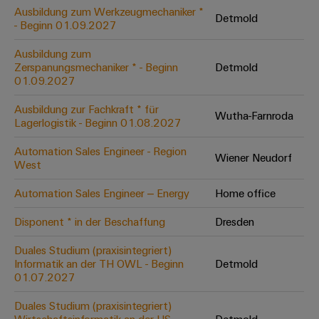
Leiterplattensteckverbinder
Schaltschrankbau
Ausbildung zum Werkzeugmechaniker *
AI
Detmold
Karriere auf
&
- Beginn 01.09.2027
dem Kindel
Schienenfahrzeuge
Remote
Leiterplattenklemmen
Unser
Moderne
Ausbildung zum
Access
neues
und
Zerspanungsmechaniker * - Beginn
Detmold
PCB
Distribution
&
digitale
01.09.2027
Center in
Connector
Lösungen
Thüringen
Cloud-
für
Ausbildung zur Fachkraft * für
Services
Wutha-Farnroda
Services
klimafreundliche
Lagerlogistik - Beginn 01.08.2027
Mobilitat
Original
Industrial
im
Automation Sales Engineer - Region
Wiener Neudorf
Equipment
Bahnverkehr
Service
West
Manufacturer
Platform
Schiffbau
Automation Sales Engineer – Energy
Home office
(OEM)
easyConnect
Umfassende
Verbindungslösungen
Disponent * in der Beschaffung
Dresden
für
die
Duales Studium (praxisintegriert)
Werkstatt
maritime
Informatik an der TH OWL - Beginn
Detmold
Industrie
&
01.07.2027
Zubehör
Wasseraufbereitung
Duales Studium (praxisintegriert)
&