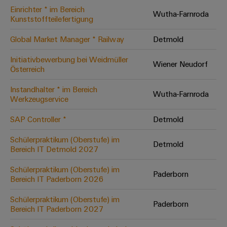
Einrichter * im Bereich
Modifizierte
Wutha-Farnroda
Kunststoffteilefertigung
und
bestückte
Global Market Manager * Railway
Detmold
Gehäuse
Initiativbewerbung bei Weidmüller
Wiener Neudorf
Österreich
Kundenspezifische
Kabelkonfektionierung
Instandhalter * im Bereich
Wutha-Farnroda
Werkzeugservice
SAP Controller *
Detmold
Produktinnovationen
Schülerpraktikum (Oberstufe) im
Detmold
Praxisnahe
Bereich IT Detmold 2027
Verbindungen für
Ihre Industrie.
Schülerpraktikum (Oberstufe) im
Unsere Neuheiten
Paderborn
im Bereich
Bereich IT Paderborn 2026
Industrial
Connectivity.
Schülerpraktikum (Oberstufe) im
Paderborn
Bereich IT Paderborn 2027