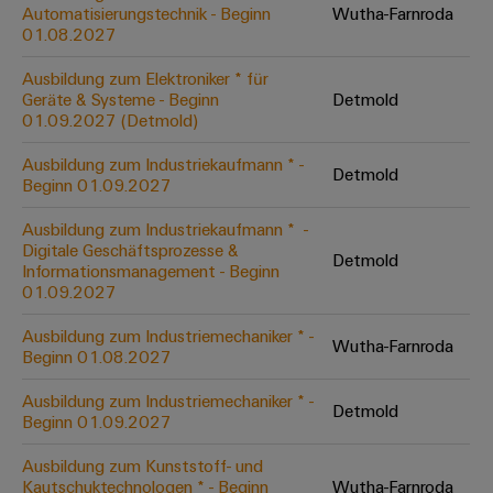
Unternehmensmeldungen
Technischer
Automatisierungstechnik - Beginn
Wutha-Farnroda
Verbindungslösungen
Systeme
Elektronikgehäuse
Support
01.08.2027
für
Offene
Fachpressemeldungen
und
Geräte
Ausbildungs-
Blitz-
Lösungen
Umweltbezogene
Ausbildung zum Elektroniker * für
Pressekontakt
Konventionelle
und
Geräte & Systeme - Beginn
Detmold
und
Produktkonformität
01.09.2027 (Detmold)
Energieerzeugung
Dezentrale
Studienplätze
Überspannungsschutz
Zukunftssicherheit
Automatisierung
Engineering
Ausbildung zum Industriekaufmann * -
für
Detmold
Unsere
PV
Daten
Beginn 01.09.2027
bewährte
Energiemanagement-
Partner
Veranstaltungen
Generatoranschlusskasten
Energieerzeugung
Lösungen
Technische
Ausbildung zum Industriekaufmann * ​ -
Digitale Geschäftsprozesse &
IIoT
Aktuelle
Maschinenbau
Feldbusverteiler
Produktkataloge
Detmold
Informationsmanagement - Beginn
IIoT
and
Termine
Lösungen
01.09.2027
&
Reparatur
für
Automation
verschiedene
Workshops
Automation
und
Ausbildung zum Industriemechaniker * -
Partner
Automatisierung
Segmente
Wutha-Farnroda
für
Beginn 01.08.2027
Software
Ersatzteile
Netzwerk
der
&
Schulklassen
Maschinen
Software
Ausbildung zum Industriemechaniker * -
Industrial
Trainings
und
Detmold
IIoT
Beginn 01.09.2027
Fabrikautomation
Analytics
und
and
Steuerungen
Webinare
Ausbildung zum Kunststoff- und
Öl
Automation
Industrial
Kautschuktechnologen * - Beginn
Wutha-Farnroda
I/O-