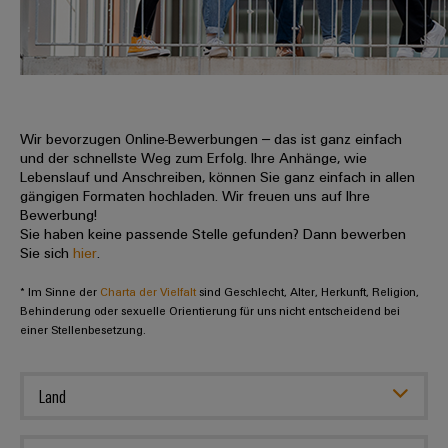
IN
Kabelkonfektionierung
zu
Offene
Leiterplattenklemmen
erlebbar
Weidmüller
Anschlusstechnologie
uns
Stellen
Vertrieb
werden.
Fast
für
Gehäusesysteme
Zahlen
DC-
Delivery
Promotionfahrzeug
Datencenter
Berufserfahrene
und
und
Microgrids
Service
Lösungen
Unternehmen
-
und
Fakten
Produkte
u-
komponenten
Wir bevorzugen Online-Bewerbungen – das ist ganz einfach
Distribution
Für
für
Unser
und der schnellste Weg zum Erfolg. Ihre Anhänge, wie
OS
Karriere
Beratung
Rechenzentren
Kabeleinführungssysteme
Studierende
Lebenslauf und Anschreiben, können Sie ganz einfach in allen
Info
Vorstand
Edge
–
und
gängigen Formaten hochladen. Wir freuen uns auf Ihre
und
effizient,
für
Computing
Bewerbung!
digitale
Werkstudententätigkeiten
Nachhaltigkeit
zuverlässig,
-
unsere
Sie haben keine passende Stelle gefunden? Dann bewerben
Planung
skalierbar
Industrial
komponenten
Sie sich
hier
.
Partner
Praktika
Weidmüller
5G
Energiespeicher
easyConnect
* Im Sinne der
Academy
Charta der Vielfalt
sind Geschlecht, Alter, Herkunft, Religion,
Anschlussleitungen,
Vertrieb
Abschlussarbeiten
Lösungen
-
Behinderung oder sexuelle Orientierung für uns nicht entscheidend bei
Single
Patchkabel
und
einer Stellenbesetzung.
People
Ihre
Großhandelssuche
Neuanfang
Produkte
Pair
und
&
für
Industrial
für
Ethernet
Kabel
Energiespeichersysteme
Culture
Service
Land
Studienabbrecher
(ESS)
SPS
Platform
News
Compliance
Energieübertragung
Offene
Systemverkabelung