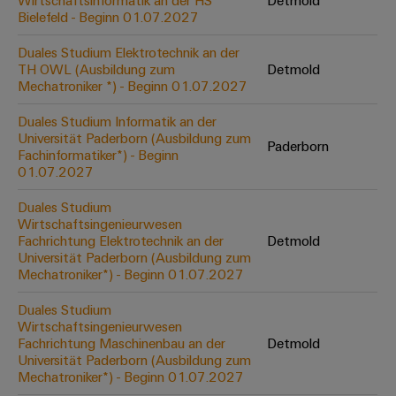
Wirtschaftsinformatik an der HS
Detmold
Werkzeuge
Bielefeld - Beginn 01.07.2027
Abwasseraufbereitung
Automaten
Lösungen
Duales Studium Elektrotechnik an der
für
TH OWL (Ausbildung zum
Detmold
die
Software
Mechatroniker *) - Beginn 01.07.2027
Wasser-
und
Markierer
Duales Studium Informatik an der
Abwasserindustrie
Universität Paderborn (Ausbildung zum
Paderborn
Industriedrucker
Fachinformatiker*) - Beginn
Wasserstoff
01.07.2027
Wasserstoff
Industrieleuchte
als
Duales Studium
Schlüsseltechnologie
Wirtschaftsingenieurwesen
Cabinet
für
Fachrichtung Elektrotechnik an der
Detmold
die
Infrastructure
Universität Paderborn (Ausbildung zum
Energiewende
Mechatroniker*) - Beginn 01.07.2027
Windenergie
Duales Studium
Assemblierungsservice
Effizienter
Wirtschaftsingenieurwesen
Betrieb
Fachrichtung Maschinenbau an der
Detmold
von
Bestückte
Universität Paderborn (Ausbildung zum
Windparks
Klemmenleisten
Mechatroniker*) - Beginn 01.07.2027