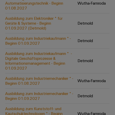
Unternehmensmeldungen
Technischer
Automatisierungstechnik - Beginn
Wutha-Farnroda
Verbindungslösungen
Systeme
Elektronikgehäuse
Support
01.08.2027
für
Offene
Fachpressemeldungen
und
Geräte
Ausbildungs-
Blitz-
Lösungen
Umweltbezogene
Ausbildung zum Elektroniker * für
Pressekontakt
Konventionelle
und
Geräte & Systeme - Beginn
Detmold
und
Produktkonformität
01.09.2027 (Detmold)
Energieerzeugung
Dezentrale
Studienplätze
Überspannungsschutz
Zukunftssicherheit
Automatisierung
Engineering
Ausbildung zum Industriekaufmann * -
für
Detmold
Unsere
PV
Daten
Beginn 01.09.2027
bewährte
Energiemanagement-
Partner
Veranstaltungen
Generatoranschlusskasten
Energieerzeugung
Lösungen
Technische
Ausbildung zum Industriekaufmann * ​ -
Digitale Geschäftsprozesse &
IIoT
Aktuelle
Maschinenbau
Feldbusverteiler
Produktkataloge
Detmold
Informationsmanagement - Beginn
IIoT
and
Termine
Lösungen
01.09.2027
&
Reparatur
für
Automation
verschiedene
Workshops
Automation
und
Ausbildung zum Industriemechaniker * -
Partner
Automatisierung
Segmente
Wutha-Farnroda
für
Beginn 01.08.2027
Software
Ersatzteile
Netzwerk
der
&
Schulklassen
Maschinen
Software
Ausbildung zum Industriemechaniker * -
Industrial
Trainings
und
Detmold
IIoT
Beginn 01.09.2027
Fabrikautomation
Analytics
und
and
Steuerungen
Webinare
Ausbildung zum Kunststoff- und
Öl
Automation
Industrial
Kautschuktechnologen * - Beginn
Wutha-Farnroda
I/O-