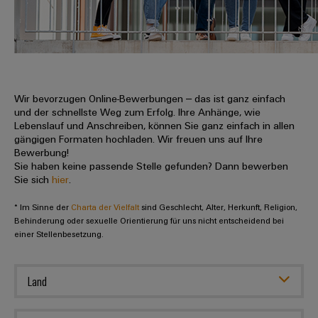
IN
Kabelkonfektionierung
zu
Offene
Leiterplattenklemmen
erlebbar
Weidmüller
Anschlusstechnologie
uns
Stellen
Vertrieb
werden.
Fast
für
Gehäusesysteme
Zahlen
DC-
Delivery
Promotionfahrzeug
Datencenter
Berufserfahrene
und
und
Microgrids
Service
Lösungen
Unternehmen
-
und
Fakten
Produkte
u-
komponenten
Wir bevorzugen Online-Bewerbungen – das ist ganz einfach
Distribution
Für
für
Unser
und der schnellste Weg zum Erfolg. Ihre Anhänge, wie
OS
Karriere
Beratung
Rechenzentren
Kabeleinführungssysteme
Studierende
Lebenslauf und Anschreiben, können Sie ganz einfach in allen
Info
Vorstand
Edge
–
und
gängigen Formaten hochladen. Wir freuen uns auf Ihre
und
effizient,
für
Computing
Bewerbung!
digitale
Werkstudententätigkeiten
Nachhaltigkeit
zuverlässig,
-
unsere
Sie haben keine passende Stelle gefunden? Dann bewerben
Planung
skalierbar
Industrial
komponenten
Sie sich
hier
.
Partner
Praktika
Weidmüller
5G
Energiespeicher
easyConnect
* Im Sinne der
Academy
Charta der Vielfalt
sind Geschlecht, Alter, Herkunft, Religion,
Anschlussleitungen,
Vertrieb
Abschlussarbeiten
Lösungen
-
Behinderung oder sexuelle Orientierung für uns nicht entscheidend bei
Single
Patchkabel
und
einer Stellenbesetzung.
People
Ihre
Großhandelssuche
Neuanfang
Produkte
Pair
und
&
für
Industrial
für
Ethernet
Kabel
Energiespeichersysteme
Culture
Service
Land
Studienabbrecher
(ESS)
SPS
Platform
News
Compliance
Energieübertragung
Offene
Systemverkabelung