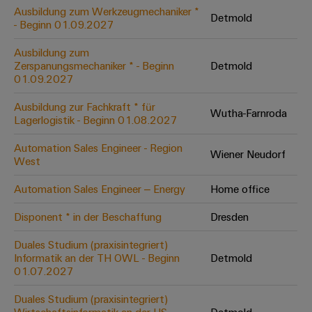
Leiterplattensteckverbinder
Schaltschrankbau
Ausbildung zum Werkzeugmechaniker *
AI
Detmold
Karriere auf
&
- Beginn 01.09.2027
dem Kindel
Schienenfahrzeuge
Remote
Leiterplattenklemmen
Unser
Moderne
Ausbildung zum
Access
neues
und
Zerspanungsmechaniker * - Beginn
Detmold
PCB
Distribution
&
digitale
01.09.2027
Center in
Connector
Lösungen
Thüringen
Cloud-
für
Ausbildung zur Fachkraft * für
Services
Wutha-Farnroda
Services
klimafreundliche
Lagerlogistik - Beginn 01.08.2027
Mobilitat
Original
Industrial
im
Automation Sales Engineer - Region
Wiener Neudorf
Equipment
Bahnverkehr
Service
West
Manufacturer
Platform
Schiffbau
Automation Sales Engineer – Energy
Home office
(OEM)
easyConnect
Umfassende
Verbindungslösungen
Disponent * in der Beschaffung
Dresden
für
die
Duales Studium (praxisintegriert)
Werkstatt
maritime
Informatik an der TH OWL - Beginn
Detmold
Industrie
&
01.07.2027
Zubehör
Wasseraufbereitung
Duales Studium (praxisintegriert)
&