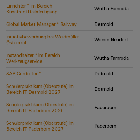
Einrichter * im Bereich
Modifizierte
Wutha-Farnroda
Kunststoffteilefertigung
und
bestückte
Global Market Manager * Railway
Detmold
Gehäuse
Initiativbewerbung bei Weidmüller
Wiener Neudorf
Österreich
Kundenspezifische
Kabelkonfektionierung
Instandhalter * im Bereich
Wutha-Farnroda
Werkzeugservice
SAP Controller *
Detmold
Produktinnovationen
Schülerpraktikum (Oberstufe) im
Detmold
Praxisnahe
Bereich IT Detmold 2027
Verbindungen für
Ihre Industrie.
Schülerpraktikum (Oberstufe) im
Unsere Neuheiten
Paderborn
im Bereich
Bereich IT Paderborn 2026
Industrial
Connectivity.
Schülerpraktikum (Oberstufe) im
Paderborn
Bereich IT Paderborn 2027