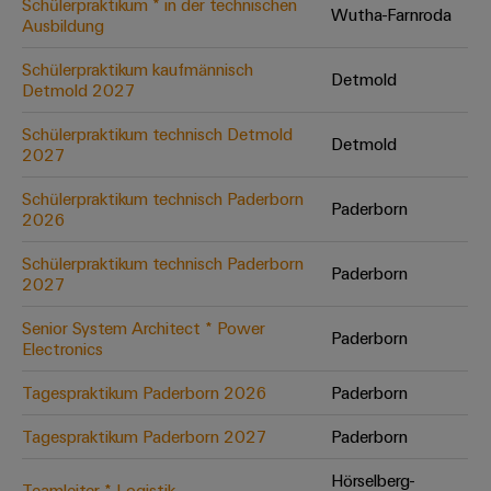
Schülerpraktikum * in der technischen
Wutha-Farnroda
Ausbildung
Umwe
Schülerpraktikum kaufmännisch
Detmold
Produ
Detmold 2027
Schne
einfa
Schülerpraktikum technisch Detmold
Detmold
REACH
2027
PCF-D
herun
Schülerpraktikum technisch Paderborn
Paderborn
2026
Schülerpraktikum technisch Paderborn
Paderborn
2027
Weidmüller
Configurator
Senior System Architect * Power
Paderborn
Electronics
Digital
Engineering
auf einem
Tagespraktikum Paderborn 2026
Paderborn
neuen Niveau
‒ intuitiv,
Tagespraktikum Paderborn 2027
Paderborn
unkompliziert,
schnell
Hörselberg-
Teamleiter * Logistik