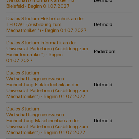
Wirtschaftsinformatik an der HS
Detmold
Werkzeuge
Bielefeld - Beginn 01.07.2027
Abwasseraufbereitung
Automaten
Lösungen
Duales Studium Elektrotechnik an der
für
TH OWL (Ausbildung zum
Detmold
die
Software
Mechatroniker *) - Beginn 01.07.2027
Wasser-
und
Markierer
Duales Studium Informatik an der
Abwasserindustrie
Universität Paderborn (Ausbildung zum
Paderborn
Industriedrucker
Fachinformatiker*) - Beginn
Wasserstoff
01.07.2027
Wasserstoff
Industrieleuchte
als
Duales Studium
Schlüsseltechnologie
Wirtschaftsingenieurwesen
Cabinet
für
Fachrichtung Elektrotechnik an der
Detmold
die
Infrastructure
Universität Paderborn (Ausbildung zum
Energiewende
Mechatroniker*) - Beginn 01.07.2027
Windenergie
Duales Studium
Assemblierungsservice
Effizienter
Wirtschaftsingenieurwesen
Betrieb
Fachrichtung Maschinenbau an der
Detmold
von
Bestückte
Universität Paderborn (Ausbildung zum
Windparks
Klemmenleisten
Mechatroniker*) - Beginn 01.07.2027