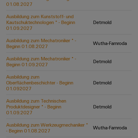
&
Solution
01.08.2027
Automation
PSIRT
Systeme
Gas
Partner
Ausbildung zum Kunststoff- und
Sicherer
finden
Stellenbörse
Industrial
Industrial
Kautschuktechnologen * - Beginn
Detmold
Betrieb
IoT
Ethernet
Digitale
01.09.2027
mit
Solution
vernetzten
Bestellmöglichkeiten
Partner
Industrial
Lösungen
Touch-
Ausbildung zum Mechatroniker * -
Wutha-Farnroda
für
-
Beginn 01.08.2027
Security
Panels
eShop
die
Systemintegratoren
Prozessindustrie
Ausbildung zum Mechatroniker * -
Industrial
Engineering-
Detmold
OCI-
Beginn 01.09.2027
Service
Photovoltaik
und
Schnittstelle
Platform
Mehr
Ausbildung zum
Visualisierungstools
Messen
Chancen in der
Ressourceneffizienz
EDI-
Oberflächenbeschichter - Beginn
Detmold
easyConnect
&
Entwicklung
durch
01.092027
Energiemessung
Schnittstelle
Spannende Aufgabe
Events
Sonnenenergie
EZA-
in unseren
und
Ausbildung zum Technischen
Entwicklungsbereic
Regler
Schaltschrankbau
Smart
Globale
Produktdesigner * - Beginn
Detmold
ALLE
01.09.2027
Lösungen
Metering
Messen
SERVICES
für
&
die
Ausbildung zum Werkzeugmechaniker *
Weidmüller
Gerätehersteller
Wutha-Farnroda
Events
Herausforderungen
- Beginn 01.08.2027
Industrial
im