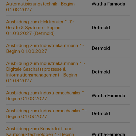
Unternehmensmeldungen
Technischer
Automatisierungstechnik - Beginn
Wutha-Farnroda
Verbindungslösungen
Systeme
Elektronikgehäuse
Support
01.08.2027
für
Offene
Fachpressemeldungen
und
Geräte
Ausbildungs-
Blitz-
Lösungen
Umweltbezogene
Ausbildung zum Elektroniker * für
Pressekontakt
Konventionelle
und
Geräte & Systeme - Beginn
Detmold
und
Produktkonformität
01.09.2027 (Detmold)
Energieerzeugung
Dezentrale
Studienplätze
Überspannungsschutz
Zukunftssicherheit
Automatisierung
Engineering
Ausbildung zum Industriekaufmann * -
für
Detmold
Unsere
PV
Daten
Beginn 01.09.2027
bewährte
Energiemanagement-
Partner
Veranstaltungen
Generatoranschlusskasten
Energieerzeugung
Lösungen
Technische
Ausbildung zum Industriekaufmann * ​ -
Digitale Geschäftsprozesse &
IIoT
Aktuelle
Maschinenbau
Feldbusverteiler
Produktkataloge
Detmold
Informationsmanagement - Beginn
IIoT
and
Termine
Lösungen
01.09.2027
&
Reparatur
für
Automation
verschiedene
Workshops
Automation
und
Ausbildung zum Industriemechaniker * -
Partner
Automatisierung
Segmente
Wutha-Farnroda
für
Beginn 01.08.2027
Software
Ersatzteile
Netzwerk
der
&
Schulklassen
Maschinen
Software
Ausbildung zum Industriemechaniker * -
Industrial
Trainings
und
Detmold
IIoT
Beginn 01.09.2027
Fabrikautomation
Analytics
und
and
Steuerungen
Webinare
Ausbildung zum Kunststoff- und
Öl
Automation
Industrial
Kautschuktechnologen * - Beginn
Wutha-Farnroda
I/O-