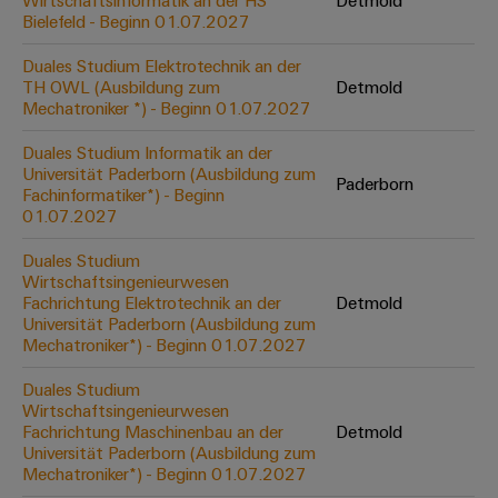
Wirtschaftsinformatik an der HS
Detmold
Werkzeuge
Bielefeld - Beginn 01.07.2027
Abwasseraufbereitung
Automaten
Lösungen
Duales Studium Elektrotechnik an der
für
TH OWL (Ausbildung zum
Detmold
die
Software
Mechatroniker *) - Beginn 01.07.2027
Wasser-
und
Markierer
Duales Studium Informatik an der
Abwasserindustrie
Universität Paderborn (Ausbildung zum
Paderborn
Industriedrucker
Fachinformatiker*) - Beginn
Wasserstoff
01.07.2027
Wasserstoff
Industrieleuchte
als
Duales Studium
Schlüsseltechnologie
Wirtschaftsingenieurwesen
Cabinet
für
Fachrichtung Elektrotechnik an der
Detmold
die
Infrastructure
Universität Paderborn (Ausbildung zum
Energiewende
Mechatroniker*) - Beginn 01.07.2027
Windenergie
Duales Studium
Assemblierungsservice
Effizienter
Wirtschaftsingenieurwesen
Betrieb
Fachrichtung Maschinenbau an der
Detmold
von
Bestückte
Universität Paderborn (Ausbildung zum
Windparks
Klemmenleisten
Mechatroniker*) - Beginn 01.07.2027