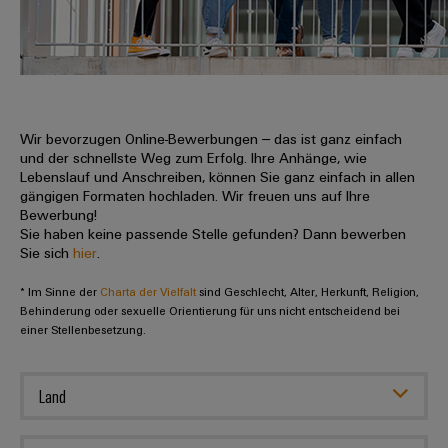
IN
Kabelkonfektionierung
zu
Offene
Leiterplattenklemmen
erlebbar
Weidmüller
Anschlusstechnologie
uns
Stellen
Vertrieb
werden.
Fast
für
Gehäusesysteme
Zahlen
DC-
Delivery
Promotionfahrzeug
Datencenter
Berufserfahrene
und
und
Microgrids
Service
Lösungen
Unternehmen
-
und
Fakten
Produkte
u-
komponenten
Wir bevorzugen Online-Bewerbungen – das ist ganz einfach
Distribution
Für
für
Unser
und der schnellste Weg zum Erfolg. Ihre Anhänge, wie
OS
Karriere
Beratung
Rechenzentren
Kabeleinführungssysteme
Studierende
Lebenslauf und Anschreiben, können Sie ganz einfach in allen
Info
Vorstand
Edge
–
und
gängigen Formaten hochladen. Wir freuen uns auf Ihre
und
effizient,
für
Computing
Bewerbung!
digitale
Werkstudententätigkeiten
Nachhaltigkeit
zuverlässig,
-
unsere
Sie haben keine passende Stelle gefunden? Dann bewerben
Planung
skalierbar
Industrial
komponenten
Sie sich
hier
.
Partner
Praktika
Weidmüller
5G
Energiespeicher
easyConnect
* Im Sinne der
Academy
Charta der Vielfalt
sind Geschlecht, Alter, Herkunft, Religion,
Anschlussleitungen,
Vertrieb
Abschlussarbeiten
Lösungen
-
Behinderung oder sexuelle Orientierung für uns nicht entscheidend bei
Single
Patchkabel
und
einer Stellenbesetzung.
People
Ihre
Großhandelssuche
Neuanfang
Produkte
Pair
und
&
für
Industrial
für
Ethernet
Kabel
Energiespeichersysteme
Culture
Service
Land
Studienabbrecher
(ESS)
SPS
Platform
News
Compliance
Energieübertragung
Offene
Systemverkabelung