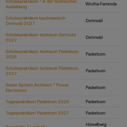
Schülerpraktikum * in der technischen
Wutha-Farnroda
Ausbildung
Umwe
Schülerpraktikum kaufmännisch
Detmold
Produ
Detmold 2027
Schne
einfa
Schülerpraktikum technisch Detmold
Detmold
REACH
2027
PCF-D
herun
Schülerpraktikum technisch Paderborn
Paderborn
2026
Schülerpraktikum technisch Paderborn
Paderborn
2027
Weidmüller
Configurator
Senior System Architect * Power
Paderborn
Electronics
Digital
Engineering
auf einem
Tagespraktikum Paderborn 2026
Paderborn
neuen Niveau
‒ intuitiv,
Tagespraktikum Paderborn 2027
Paderborn
unkompliziert,
schnell
Hörselberg-
Teamleiter * Logistik