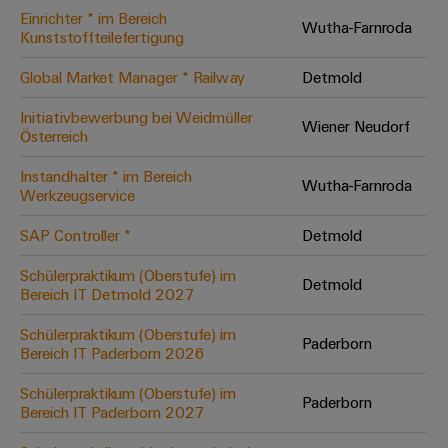
Einrichter * im Bereich
Modifizierte
Wutha-Farnroda
Kunststoffteilefertigung
und
bestückte
Global Market Manager * Railway
Detmold
Gehäuse
Initiativbewerbung bei Weidmüller
Wiener Neudorf
Österreich
Kundenspezifische
Kabelkonfektionierung
Instandhalter * im Bereich
Wutha-Farnroda
Werkzeugservice
SAP Controller *
Detmold
Produktinnovationen
Schülerpraktikum (Oberstufe) im
Detmold
Praxisnahe
Bereich IT Detmold 2027
Verbindungen für
Ihre Industrie.
Schülerpraktikum (Oberstufe) im
Unsere Neuheiten
Paderborn
im Bereich
Bereich IT Paderborn 2026
Industrial
Connectivity.
Schülerpraktikum (Oberstufe) im
Paderborn
Bereich IT Paderborn 2027