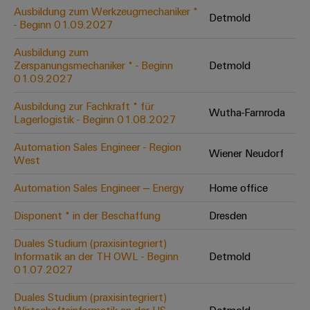
Leiterplattensteckverbinder
Schaltschrankbau
Ausbildung zum Werkzeugmechaniker *
AI
Detmold
Karriere auf
&
- Beginn 01.09.2027
dem Kindel
Schienenfahrzeuge
Remote
Leiterplattenklemmen
Unser
Moderne
Ausbildung zum
Access
neues
und
Zerspanungsmechaniker * - Beginn
Detmold
PCB
Distribution
&
digitale
01.09.2027
Center in
Connector
Lösungen
Thüringen
Cloud-
für
Ausbildung zur Fachkraft * für
Services
Wutha-Farnroda
Services
klimafreundliche
Lagerlogistik - Beginn 01.08.2027
Mobilitat
Original
Industrial
im
Automation Sales Engineer - Region
Wiener Neudorf
Equipment
Bahnverkehr
Service
West
Manufacturer
Platform
Schiffbau
Automation Sales Engineer – Energy
Home office
(OEM)
easyConnect
Umfassende
Verbindungslösungen
Disponent * in der Beschaffung
Dresden
für
die
Duales Studium (praxisintegriert)
Werkstatt
maritime
Informatik an der TH OWL - Beginn
Detmold
Industrie
&
01.07.2027
Zubehör
Wasseraufbereitung
Duales Studium (praxisintegriert)
&