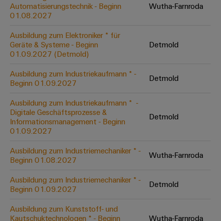
Unternehmensmeldungen
Technischer
Automatisierungstechnik - Beginn
Wutha-Farnroda
Verbindungslösungen
Systeme
Elektronikgehäuse
Support
01.08.2027
für
Offene
Fachpressemeldungen
und
Geräte
Ausbildungs-
Blitz-
Lösungen
Umweltbezogene
Ausbildung zum Elektroniker * für
Pressekontakt
Konventionelle
und
Geräte & Systeme - Beginn
Detmold
und
Produktkonformität
01.09.2027 (Detmold)
Energieerzeugung
Dezentrale
Studienplätze
Überspannungsschutz
Zukunftssicherheit
Automatisierung
Engineering
Ausbildung zum Industriekaufmann * -
für
Detmold
Unsere
PV
Daten
Beginn 01.09.2027
bewährte
Energiemanagement-
Partner
Veranstaltungen
Generatoranschlusskasten
Energieerzeugung
Lösungen
Technische
Ausbildung zum Industriekaufmann * ​ -
Digitale Geschäftsprozesse &
IIoT
Aktuelle
Maschinenbau
Feldbusverteiler
Produktkataloge
Detmold
Informationsmanagement - Beginn
IIoT
and
Termine
Lösungen
01.09.2027
&
Reparatur
für
Automation
verschiedene
Workshops
Automation
und
Ausbildung zum Industriemechaniker * -
Partner
Automatisierung
Segmente
Wutha-Farnroda
für
Beginn 01.08.2027
Software
Ersatzteile
Netzwerk
der
&
Schulklassen
Maschinen
Software
Ausbildung zum Industriemechaniker * -
Industrial
Trainings
und
Detmold
IIoT
Beginn 01.09.2027
Fabrikautomation
Analytics
und
and
Steuerungen
Webinare
Ausbildung zum Kunststoff- und
Öl
Automation
Industrial
Kautschuktechnologen * - Beginn
Wutha-Farnroda
I/O-