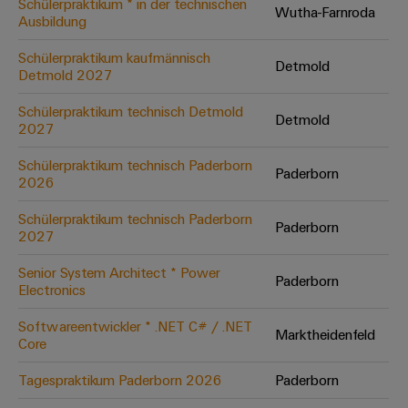
Schülerpraktikum * in der technischen
Wutha-Farnroda
Ausbildung
Umwe
Schülerpraktikum kaufmännisch
Detmold
Produ
Detmold 2027
Schne
einfa
Schülerpraktikum technisch Detmold
Detmold
REACH
2027
PCF-D
herun
Schülerpraktikum technisch Paderborn
Paderborn
2026
Schülerpraktikum technisch Paderborn
Paderborn
2027
Weidmüller
Configurator
Senior System Architect * Power
Paderborn
Electronics
Digital
Engineering
auf einem
Softwareentwickler * .NET C# / .NET
neuen Niveau
Marktheidenfeld
Core
‒ intuitiv,
unkompliziert,
schnell
Tagespraktikum Paderborn 2026
Paderborn