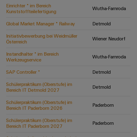
Einrichter * im Bereich
Modifizierte
Wutha-Farnroda
Kunststoffteilefertigung
und
bestückte
Global Market Manager * Railway
Detmold
Gehäuse
Initiativbewerbung bei Weidmüller
Wiener Neudorf
Österreich
Kundenspezifische
Kabelkonfektionierung
Instandhalter * im Bereich
Wutha-Farnroda
Werkzeugservice
SAP Controller *
Detmold
Produktinnovationen
Schülerpraktikum (Oberstufe) im
Detmold
Praxisnahe
Bereich IT Detmold 2027
Verbindungen für
Ihre Industrie.
Schülerpraktikum (Oberstufe) im
Unsere Neuheiten
Paderborn
im Bereich
Bereich IT Paderborn 2026
Industrial
Connectivity.
Schülerpraktikum (Oberstufe) im
Paderborn
Bereich IT Paderborn 2027