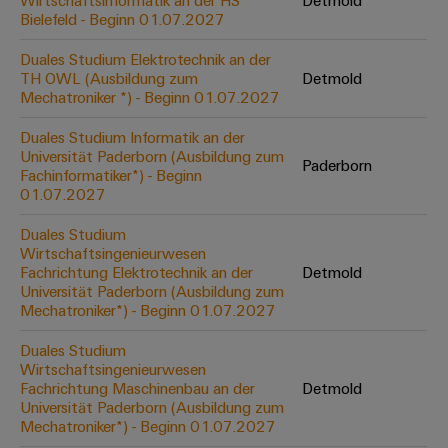
Wirtschaftsinformatik an der HS
Detmold
Werkzeuge
Bielefeld - Beginn 01.07.2027
Abwasseraufbereitung
Automaten
Lösungen
Duales Studium Elektrotechnik an der
für
TH OWL (Ausbildung zum
Detmold
die
Software
Mechatroniker *) - Beginn 01.07.2027
Wasser-
und
Markierer
Duales Studium Informatik an der
Abwasserindustrie
Universität Paderborn (Ausbildung zum
Paderborn
Industriedrucker
Fachinformatiker*) - Beginn
Wasserstoff
01.07.2027
Wasserstoff
Industrieleuchte
als
Duales Studium
Schlüsseltechnologie
Wirtschaftsingenieurwesen
Cabinet
für
Fachrichtung Elektrotechnik an der
Detmold
die
Infrastructure
Universität Paderborn (Ausbildung zum
Energiewende
Mechatroniker*) - Beginn 01.07.2027
Windenergie
Duales Studium
Assemblierungsservice
Effizienter
Wirtschaftsingenieurwesen
Betrieb
Fachrichtung Maschinenbau an der
Detmold
von
Bestückte
Universität Paderborn (Ausbildung zum
Windparks
Klemmenleisten
Mechatroniker*) - Beginn 01.07.2027