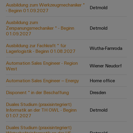
Leiterplattensteckverbinder
Schaltschrankbau
Ausbildung zum Werkzeugmechaniker *
AI
Detmold
Karriere auf
&
- Beginn 01.09.2027
dem Kindel
Schienenfahrzeuge
Remote
Leiterplattenklemmen
Unser
Moderne
Ausbildung zum
Access
neues
und
Zerspanungsmechaniker * - Beginn
Detmold
PCB
Distribution
&
digitale
01.09.2027
Center in
Connector
Lösungen
Thüringen
Cloud-
für
Ausbildung zur Fachkraft * für
Services
Wutha-Farnroda
Services
klimafreundliche
Lagerlogistik - Beginn 01.08.2027
Mobilitat
Original
Industrial
im
Automation Sales Engineer - Region
Wiener Neudorf
Equipment
Bahnverkehr
Service
West
Manufacturer
Platform
Schiffbau
Automation Sales Engineer – Energy
Home office
(OEM)
easyConnect
Umfassende
Verbindungslösungen
Disponent * in der Beschaffung
Dresden
für
die
Duales Studium (praxisintegriert)
Werkstatt
maritime
Informatik an der TH OWL - Beginn
Detmold
Industrie
&
01.07.2027
Zubehör
Wasseraufbereitung
Duales Studium (praxisintegriert)
&