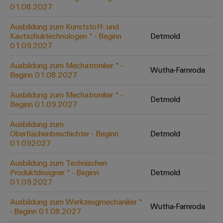
&
Solution
01.08.2027
Automation
PSIRT
Systeme
Gas
Partner
Ausbildung zum Kunststoff- und
Sicherer
finden
Stellenbörse
Industrial
Industrial
Kautschuktechnologen * - Beginn
Detmold
Betrieb
IoT
Ethernet
Digitale
01.09.2027
mit
Solution
vernetzten
Bestellmöglichkeiten
Partner
Industrial
Lösungen
Touch-
Ausbildung zum Mechatroniker * -
Wutha-Farnroda
für
-
Beginn 01.08.2027
Security
Panels
eShop
die
Systemintegratoren
Prozessindustrie
Ausbildung zum Mechatroniker * -
Industrial
Engineering-
Detmold
OCI-
Beginn 01.09.2027
Service
Photovoltaik
und
Schnittstelle
Platform
Mehr
Ausbildung zum
Visualisierungstools
Messen
Chancen in der
Ressourceneffizienz
EDI-
Oberflächenbeschichter - Beginn
Detmold
easyConnect
&
Entwicklung
durch
01.092027
Energiemessung
Schnittstelle
Spannende Aufgabe
Events
Sonnenenergie
EZA-
in unseren
und
Ausbildung zum Technischen
Entwicklungsbereic
Regler
Schaltschrankbau
Smart
Globale
Produktdesigner * - Beginn
Detmold
ALLE
01.09.2027
Lösungen
Metering
Messen
SERVICES
für
&
die
Ausbildung zum Werkzeugmechaniker *
Weidmüller
Gerätehersteller
Wutha-Farnroda
Events
Herausforderungen
- Beginn 01.08.2027
Industrial
im