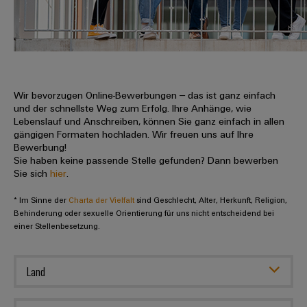
IN
Kabelkonfektionierung
zu
Offene
Leiterplattenklemmen
erlebbar
Weidmüller
Anschlusstechnologie
uns
Stellen
Vertrieb
werden.
Fast
für
Gehäusesysteme
Zahlen
DC-
Delivery
Promotionfahrzeug
Datencenter
Berufserfahrene
und
und
Microgrids
Service
Lösungen
Unternehmen
-
und
Fakten
Produkte
u-
komponenten
Wir bevorzugen Online-Bewerbungen – das ist ganz einfach
Distribution
Für
für
Unser
und der schnellste Weg zum Erfolg. Ihre Anhänge, wie
OS
Karriere
Beratung
Rechenzentren
Kabeleinführungssysteme
Studierende
Lebenslauf und Anschreiben, können Sie ganz einfach in allen
Info
Vorstand
Edge
–
und
gängigen Formaten hochladen. Wir freuen uns auf Ihre
und
effizient,
für
Computing
Bewerbung!
digitale
Werkstudententätigkeiten
Nachhaltigkeit
zuverlässig,
-
unsere
Sie haben keine passende Stelle gefunden? Dann bewerben
Planung
skalierbar
Industrial
komponenten
Sie sich
hier
.
Partner
Praktika
Weidmüller
5G
Energiespeicher
easyConnect
* Im Sinne der
Academy
Charta der Vielfalt
sind Geschlecht, Alter, Herkunft, Religion,
Anschlussleitungen,
Vertrieb
Abschlussarbeiten
Lösungen
-
Behinderung oder sexuelle Orientierung für uns nicht entscheidend bei
Single
Patchkabel
und
einer Stellenbesetzung.
People
Ihre
Großhandelssuche
Neuanfang
Produkte
Pair
und
&
für
Industrial
für
Ethernet
Kabel
Energiespeichersysteme
Culture
Service
Land
Studienabbrecher
(ESS)
SPS
Platform
News
Compliance
Energieübertragung
Offene
Systemverkabelung