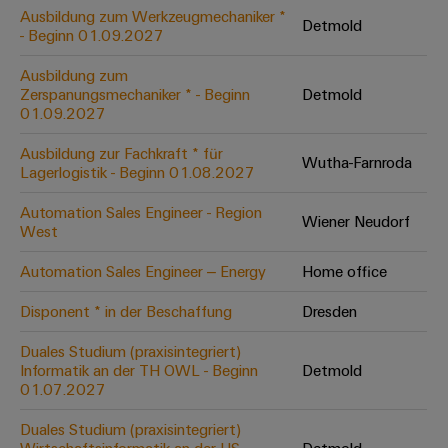
Leiterplattensteckverbinder
Schaltschrankbau
Ausbildung zum Werkzeugmechaniker *
AI
Detmold
Karriere auf
&
- Beginn 01.09.2027
dem Kindel
Schienenfahrzeuge
Remote
Leiterplattenklemmen
Unser
Moderne
Ausbildung zum
Access
neues
und
Zerspanungsmechaniker * - Beginn
Detmold
PCB
Distribution
&
digitale
01.09.2027
Center in
Connector
Lösungen
Thüringen
Cloud-
für
Ausbildung zur Fachkraft * für
Services
Wutha-Farnroda
Services
klimafreundliche
Lagerlogistik - Beginn 01.08.2027
Mobilitat
Original
Industrial
im
Automation Sales Engineer - Region
Wiener Neudorf
Equipment
Bahnverkehr
Service
West
Manufacturer
Platform
Schiffbau
Automation Sales Engineer – Energy
Home office
(OEM)
easyConnect
Umfassende
Verbindungslösungen
Disponent * in der Beschaffung
Dresden
für
die
Duales Studium (praxisintegriert)
Werkstatt
maritime
Informatik an der TH OWL - Beginn
Detmold
Industrie
&
01.07.2027
Zubehör
Wasseraufbereitung
Duales Studium (praxisintegriert)
&