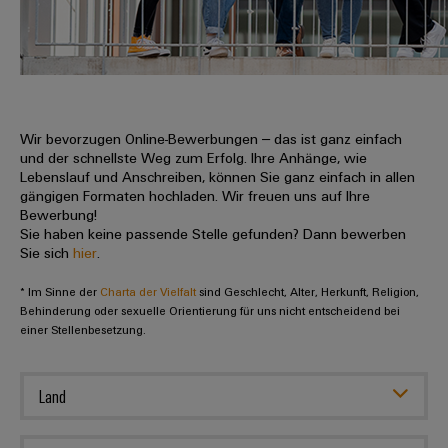
IN
Kabelkonfektionierung
zu
Offene
Leiterplattenklemmen
erlebbar
Weidmüller
Anschlusstechnologie
uns
Stellen
Vertrieb
werden.
Fast
für
Gehäusesysteme
Zahlen
DC-
Delivery
Promotionfahrzeug
Datencenter
Berufserfahrene
und
und
Microgrids
Service
Lösungen
Unternehmen
-
und
Fakten
Produkte
u-
komponenten
Wir bevorzugen Online-Bewerbungen – das ist ganz einfach
Distribution
Für
für
Unser
und der schnellste Weg zum Erfolg. Ihre Anhänge, wie
OS
Karriere
Beratung
Rechenzentren
Kabeleinführungssysteme
Studierende
Lebenslauf und Anschreiben, können Sie ganz einfach in allen
Info
Vorstand
Edge
–
und
gängigen Formaten hochladen. Wir freuen uns auf Ihre
und
effizient,
für
Computing
Bewerbung!
digitale
Werkstudententätigkeiten
Nachhaltigkeit
zuverlässig,
-
unsere
Sie haben keine passende Stelle gefunden? Dann bewerben
Planung
skalierbar
Industrial
komponenten
Sie sich
hier
.
Partner
Praktika
Weidmüller
5G
Energiespeicher
easyConnect
* Im Sinne der
Academy
Charta der Vielfalt
sind Geschlecht, Alter, Herkunft, Religion,
Anschlussleitungen,
Vertrieb
Abschlussarbeiten
Lösungen
-
Behinderung oder sexuelle Orientierung für uns nicht entscheidend bei
Single
Patchkabel
und
einer Stellenbesetzung.
People
Ihre
Großhandelssuche
Neuanfang
Produkte
Pair
und
&
für
Industrial
für
Ethernet
Kabel
Energiespeichersysteme
Culture
Service
Land
Studienabbrecher
(ESS)
SPS
Platform
News
Compliance
Energieübertragung
Offene
Systemverkabelung