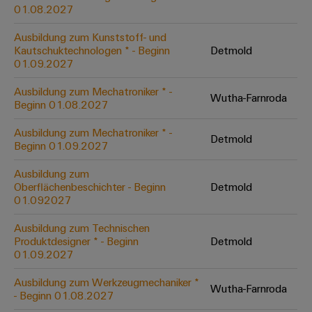
&
Solution
01.08.2027
Automation
PSIRT
Systeme
Gas
Partner
Ausbildung zum Kunststoff- und
Sicherer
finden
Stellenbörse
Industrial
Industrial
Kautschuktechnologen * - Beginn
Detmold
Betrieb
IoT
Ethernet
Digitale
01.09.2027
mit
Solution
vernetzten
Bestellmöglichkeiten
Partner
Industrial
Lösungen
Touch-
Ausbildung zum Mechatroniker * -
Wutha-Farnroda
für
-
Beginn 01.08.2027
Security
Panels
eShop
die
Systemintegratoren
Prozessindustrie
Ausbildung zum Mechatroniker * -
Industrial
Engineering-
Detmold
OCI-
Beginn 01.09.2027
Service
Photovoltaik
und
Schnittstelle
Platform
Mehr
Ausbildung zum
Visualisierungstools
Messen
Chancen in der
Ressourceneffizienz
EDI-
Oberflächenbeschichter - Beginn
Detmold
easyConnect
&
Entwicklung
durch
01.092027
Energiemessung
Schnittstelle
Spannende Aufgabe
Events
Sonnenenergie
EZA-
in unseren
und
Ausbildung zum Technischen
Entwicklungsbereic
Regler
Schaltschrankbau
Smart
Globale
Produktdesigner * - Beginn
Detmold
ALLE
01.09.2027
Lösungen
Metering
Messen
SERVICES
für
&
die
Ausbildung zum Werkzeugmechaniker *
Weidmüller
Gerätehersteller
Wutha-Farnroda
Events
Herausforderungen
- Beginn 01.08.2027
Industrial
im