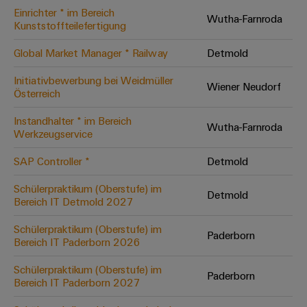
Einrichter * im Bereich
Modifizierte
Wutha-Farnroda
Kunststoffteilefertigung
und
bestückte
Global Market Manager * Railway
Detmold
Gehäuse
Initiativbewerbung bei Weidmüller
Wiener Neudorf
Österreich
Kundenspezifische
Kabelkonfektionierung
Instandhalter * im Bereich
Wutha-Farnroda
Werkzeugservice
SAP Controller *
Detmold
Produktinnovationen
Schülerpraktikum (Oberstufe) im
Detmold
Praxisnahe
Bereich IT Detmold 2027
Verbindungen für
Ihre Industrie.
Schülerpraktikum (Oberstufe) im
Unsere Neuheiten
Paderborn
im Bereich
Bereich IT Paderborn 2026
Industrial
Connectivity.
Schülerpraktikum (Oberstufe) im
Paderborn
Bereich IT Paderborn 2027