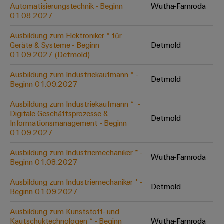
Unternehmensmeldungen
Technischer
Automatisierungstechnik - Beginn
Wutha-Farnroda
Verbindungslösungen
Systeme
Elektronikgehäuse
Support
01.08.2027
für
Offene
Fachpressemeldungen
und
Geräte
Ausbildungs-
Blitz-
Lösungen
Umweltbezogene
Ausbildung zum Elektroniker * für
Pressekontakt
Konventionelle
und
Geräte & Systeme - Beginn
Detmold
und
Produktkonformität
01.09.2027 (Detmold)
Energieerzeugung
Dezentrale
Studienplätze
Überspannungsschutz
Zukunftssicherheit
Automatisierung
Engineering
Ausbildung zum Industriekaufmann * -
für
Detmold
Unsere
PV
Daten
Beginn 01.09.2027
bewährte
Energiemanagement-
Partner
Veranstaltungen
Generatoranschlusskasten
Energieerzeugung
Lösungen
Technische
Ausbildung zum Industriekaufmann * ​ -
Digitale Geschäftsprozesse &
IIoT
Aktuelle
Maschinenbau
Feldbusverteiler
Produktkataloge
Detmold
Informationsmanagement - Beginn
IIoT
and
Termine
Lösungen
01.09.2027
&
Reparatur
für
Automation
verschiedene
Workshops
Automation
und
Ausbildung zum Industriemechaniker * -
Partner
Automatisierung
Segmente
Wutha-Farnroda
für
Beginn 01.08.2027
Software
Ersatzteile
Netzwerk
der
&
Schulklassen
Maschinen
Software
Ausbildung zum Industriemechaniker * -
Industrial
Trainings
und
Detmold
IIoT
Beginn 01.09.2027
Fabrikautomation
Analytics
und
and
Steuerungen
Webinare
Ausbildung zum Kunststoff- und
Öl
Automation
Industrial
Kautschuktechnologen * - Beginn
Wutha-Farnroda
I/O-