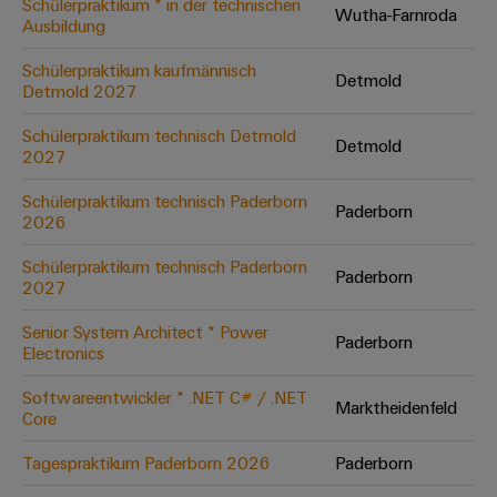
Schülerpraktikum * in der technischen
Wutha-Farnroda
Ausbildung
Umwe
Schülerpraktikum kaufmännisch
Detmold
Produ
Detmold 2027
Schne
einfa
Schülerpraktikum technisch Detmold
Detmold
REACH
2027
PCF-D
herun
Schülerpraktikum technisch Paderborn
Paderborn
2026
Schülerpraktikum technisch Paderborn
Paderborn
2027
Weidmüller
Configurator
Senior System Architect * Power
Paderborn
Electronics
Digital
Engineering
auf einem
Softwareentwickler * .NET C# / .NET
neuen Niveau
Marktheidenfeld
Core
‒ intuitiv,
unkompliziert,
schnell
Tagespraktikum Paderborn 2026
Paderborn