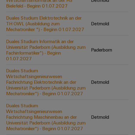
Wirtschaftsinformatik an der HS
Detmold
Werkzeuge
Bielefeld - Beginn 01.07.2027
Abwasseraufbereitung
Automaten
Lösungen
Duales Studium Elektrotechnik an der
für
TH OWL (Ausbildung zum
Detmold
die
Software
Mechatroniker *) - Beginn 01.07.2027
Wasser-
und
Markierer
Duales Studium Informatik an der
Abwasserindustrie
Universität Paderborn (Ausbildung zum
Paderborn
Industriedrucker
Fachinformatiker*) - Beginn
Wasserstoff
01.07.2027
Wasserstoff
Industrieleuchte
als
Duales Studium
Schlüsseltechnologie
Wirtschaftsingenieurwesen
Cabinet
für
Fachrichtung Elektrotechnik an der
Detmold
die
Infrastructure
Universität Paderborn (Ausbildung zum
Energiewende
Mechatroniker*) - Beginn 01.07.2027
Windenergie
Duales Studium
Assemblierungsservice
Effizienter
Wirtschaftsingenieurwesen
Betrieb
Fachrichtung Maschinenbau an der
Detmold
von
Bestückte
Universität Paderborn (Ausbildung zum
Windparks
Klemmenleisten
Mechatroniker*) - Beginn 01.07.2027