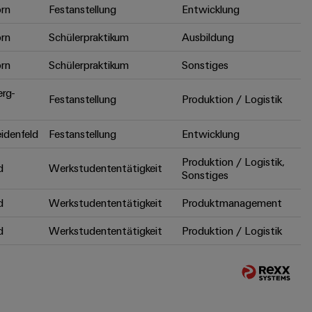
rn
Festanstellung
Entwicklung
rn
Schülerpraktikum
Ausbildung
rn
Schülerpraktikum
Sonstiges
erg-
Festanstellung
Produktion / Logistik
idenfeld
Festanstellung
Entwicklung
Produktion / Logistik,
d
Werkstudententätigkeit
Sonstiges
d
Werkstudententätigkeit
Produktmanagement
d
Werkstudententätigkeit
Produktion / Logistik