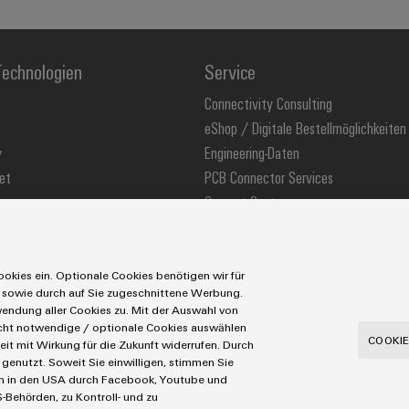
echnologien
Service
Connectivity Consulting
eShop / Digitale Bestellmöglichkeiten
y
Engineering-Daten
et
PCB Connector Services
Support Center
stechnologie
Technische Produktkataloge
ons
Weidmüller Configurator
okies ein. Optionale Cookies benötigen wir für
 sowie durch auf Sie zugeschnittene Werbung.
ndung aller Cookies zu. Mit der Auswahl von
icht notwendige / optionale Cookies auswählen
utzerklärung
Cookie Richtlinie
Cookie Einstellungen
COOKIE
eit mit Wirkung für die Zukunft widerrufen. Durch
genutzt. Soweit Sie einwilligen, stimmen Sie
Tel.: +49 5231 14-280
Fax +49 5231 14-28116
aten in den USA durch Facebook, Youtube und
-Behörden, zu Kontroll- und zu