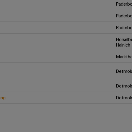
Paderbo
Paderbo
Paderbo
Hörselb
Hainich
Markthe
Detmol
Detmol
ung
Detmol