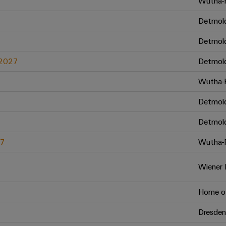
Wutha-F
Detmol
Detmol
.2027
Detmol
Wutha-F
Detmol
Detmol
27
Wutha-F
Wiener 
Home of
Dresden