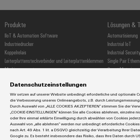
Produkte
Lösungen & T
IIoT & Automation Software
Automatisierung
Industriedrucker
Industrial IoT
Koppelrelais
Industrial Securit
Leiterplattensteckverbinder und Leiterplattenklemmen
Single Pair Ethern
Markierungssysteme
Smart Metering
Reihenklemmen
SNAP IN Anschlus
Datenschutzeinstellungen
Stromversorgungen
Workplace Soluti
Wir setzen auf unserer Website unbedingt erforderliche und optionale Co
die Verbesserung unseres Onlineangebots, z.B. durch Leistungsmessung
Durch Auswahl von „ALLE COOKIES AKZEPTIEREN“ stimmen Sie der Verwe
„COOKIE-EINSTELLUNGEN“ können Sie alle Cookies ablehnen, einzelne n
AGB
Impressum
Einkaufs- /Lieferanteninformationen
Datensch
oder Ihre einmal erklärte Einwilligung durch abwählen von Cookies jederz
Auswahl von „alle ablehnen“ werden nur unbedingt erforderliche Cookies 
Weidmüller GmbH & Co KG
Klingenbergstraße 26
32758 Detmold
nach Art. 49 Abs. 1 lit. a DSGVO gleichzeitig der Verarbeitung Ihrer D
Google zu. Es besteht insbesondere das Risiko, dass Ihre Daten durch US