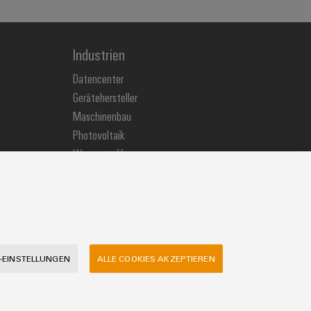
Industrien
Datencenter
Gerätehersteller
Maschinenbau
Photovoltaik
Wasserstoff
Weidmüller Industry Match
Windenergie
-EINSTELLUNGEN
ALLE COOKIES AKZEPTIEREN