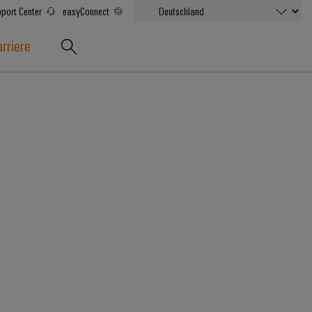
port Center
easyConnect
rriere