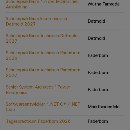
Schülerpraktikum * in der technischen
Wutha-Farnroda
Ausbildung
Umwe
Schülerpraktikum kaufmännisch
Detmold
Produ
Detmold 2027
Schne
einfa
Schülerpraktikum technisch Detmold
Detmold
REACH
2027
PCF-D
herun
Schülerpraktikum technisch Paderborn
Paderborn
2026
Schülerpraktikum technisch Paderborn
Paderborn
2027
Weidmüller
Configurator
Senior System Architect * Power
Paderborn
Electronics
Digital
Engineering
auf einem
Softwareentwickler * .NET C# / .NET
neuen Niveau
Marktheidenfeld
Core
‒ intuitiv,
unkompliziert,
schnell
Tagespraktikum Paderborn 2026
Paderborn