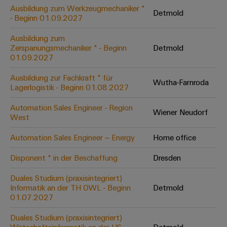
Leiterplattensteckverbinder
Schaltschrankbau
Ausbildung zum Werkzeugmechaniker *
AI
Detmold
Karriere auf
&
- Beginn 01.09.2027
dem Kindel
Schienenfahrzeuge
Remote
Leiterplattenklemmen
Unser
Moderne
Ausbildung zum
Access
neues
und
Zerspanungsmechaniker * - Beginn
Detmold
PCB
Distribution
&
digitale
01.09.2027
Center in
Connector
Lösungen
Thüringen
Cloud-
für
Ausbildung zur Fachkraft * für
Services
Wutha-Farnroda
Services
klimafreundliche
Lagerlogistik - Beginn 01.08.2027
Mobilitat
Original
Industrial
im
Automation Sales Engineer - Region
Wiener Neudorf
Equipment
Bahnverkehr
Service
West
Manufacturer
Platform
Schiffbau
Automation Sales Engineer – Energy
Home office
(OEM)
easyConnect
Umfassende
Verbindungslösungen
Disponent * in der Beschaffung
Dresden
für
die
Duales Studium (praxisintegriert)
Werkstatt
maritime
Informatik an der TH OWL - Beginn
Detmold
Industrie
&
01.07.2027
Zubehör
Wasseraufbereitung
Duales Studium (praxisintegriert)
&