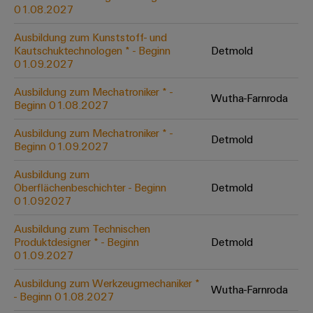
&
Solution
01.08.2027
Automation
PSIRT
Systeme
Gas
Partner
Ausbildung zum Kunststoff- und
Sicherer
finden
Stellenbörse
Industrial
Industrial
Kautschuktechnologen * - Beginn
Detmold
Betrieb
IoT
Ethernet
Digitale
01.09.2027
mit
Solution
vernetzten
Bestellmöglichkeiten
Partner
Industrial
Lösungen
Touch-
Ausbildung zum Mechatroniker * -
Wutha-Farnroda
für
-
Beginn 01.08.2027
Security
Panels
eShop
die
Systemintegratoren
Prozessindustrie
Ausbildung zum Mechatroniker * -
Industrial
Engineering-
Detmold
OCI-
Beginn 01.09.2027
Service
Photovoltaik
und
Schnittstelle
Platform
Mehr
Ausbildung zum
Visualisierungstools
Messen
Chancen in der
Ressourceneffizienz
EDI-
Oberflächenbeschichter - Beginn
Detmold
easyConnect
&
Entwicklung
durch
01.092027
Energiemessung
Schnittstelle
Spannende Aufgabe
Events
Sonnenenergie
EZA-
in unseren
und
Ausbildung zum Technischen
Entwicklungsbereic
Regler
Schaltschrankbau
Smart
Globale
Produktdesigner * - Beginn
Detmold
ALLE
01.09.2027
Lösungen
Metering
Messen
SERVICES
für
&
die
Ausbildung zum Werkzeugmechaniker *
Weidmüller
Gerätehersteller
Wutha-Farnroda
Events
Herausforderungen
- Beginn 01.08.2027
Industrial
im