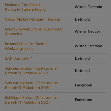
Einrichter * im Bereich
Modifizierte
Wutha-Farnroda
Kunststoffteilefertigung
und
bestückte
Global Market Manager * Railway
Detmold
Gehäuse
Initiativbewerbung bei Weidmüller
Wiener Neudorf
Österreich
Kundenspezifische
Kabelkonfektionierung
Instandhalter * im Bereich
Wutha-Farnroda
Werkzeugservice
SAP Controller *
Detmold
Produktinnovationen
Schülerpraktikum (Oberstufe) im
Detmold
Praxisnahe
Bereich IT Detmold 2027
Verbindungen für
Ihre Industrie.
Schülerpraktikum (Oberstufe) im
Unsere Neuheiten
Paderborn
im Bereich
Bereich IT Paderborn 2026
Industrial
Connectivity.
Schülerpraktikum (Oberstufe) im
Paderborn
Bereich IT Paderborn 2027