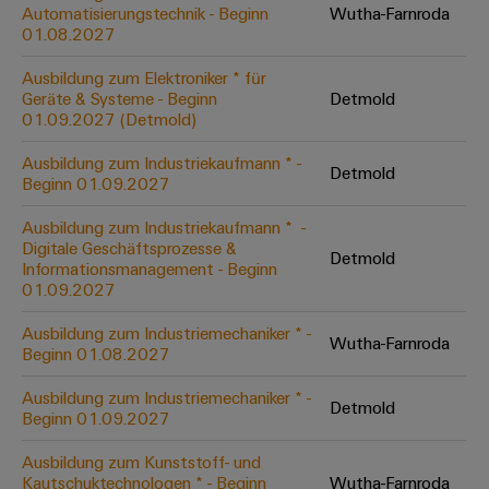
Unternehmensmeldungen
Technischer
Automatisierungstechnik - Beginn
Wutha-Farnroda
Verbindungslösungen
Systeme
Elektronikgehäuse
Support
01.08.2027
für
Offene
Fachpressemeldungen
und
Geräte
Ausbildungs-
Blitz-
Lösungen
Umweltbezogene
Ausbildung zum Elektroniker * für
Pressekontakt
Konventionelle
und
Geräte & Systeme - Beginn
Detmold
und
Produktkonformität
01.09.2027 (Detmold)
Energieerzeugung
Dezentrale
Studienplätze
Überspannungsschutz
Zukunftssicherheit
Automatisierung
Engineering
Ausbildung zum Industriekaufmann * -
für
Detmold
Unsere
PV
Daten
Beginn 01.09.2027
bewährte
Energiemanagement-
Partner
Veranstaltungen
Generatoranschlusskasten
Energieerzeugung
Lösungen
Technische
Ausbildung zum Industriekaufmann * ​ -
Digitale Geschäftsprozesse &
IIoT
Aktuelle
Maschinenbau
Feldbusverteiler
Produktkataloge
Detmold
Informationsmanagement - Beginn
IIoT
and
Termine
Lösungen
01.09.2027
&
Reparatur
für
Automation
verschiedene
Workshops
Automation
und
Ausbildung zum Industriemechaniker * -
Partner
Automatisierung
Segmente
Wutha-Farnroda
für
Beginn 01.08.2027
Software
Ersatzteile
Netzwerk
der
&
Schulklassen
Maschinen
Software
Ausbildung zum Industriemechaniker * -
Industrial
Trainings
und
Detmold
IIoT
Beginn 01.09.2027
Fabrikautomation
Analytics
und
and
Steuerungen
Webinare
Ausbildung zum Kunststoff- und
Öl
Automation
Industrial
Kautschuktechnologen * - Beginn
Wutha-Farnroda
I/O-