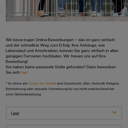
IN
Kabelkonfektionierung
zu
Offene
Leiterplattenklemmen
erlebbar
Weidmüller
Anschlusstechnologie
uns
Stellen
Vertrieb
werden.
Fast
für
Gehäusesysteme
Zahlen
DC-
Delivery
Promotionfahrzeug
Datencenter
Berufserfahrene
und
und
Microgrids
Service
Lösungen
Unternehmen
-
und
Fakten
Produkte
u-
komponenten
Wir bevorzugen Online-Bewerbungen – das ist ganz einfach
Distribution
Für
für
Unser
und der schnellste Weg zum Erfolg. Ihre Anhänge, wie
OS
Karriere
Beratung
Rechenzentren
Kabeleinführungssysteme
Studierende
Lebenslauf und Anschreiben, können Sie ganz einfach in allen
Info
Vorstand
Edge
–
und
gängigen Formaten hochladen. Wir freuen uns auf Ihre
und
effizient,
für
Computing
Bewerbung!
digitale
Werkstudententätigkeiten
Nachhaltigkeit
zuverlässig,
-
unsere
Sie haben keine passende Stelle gefunden? Dann bewerben
Planung
skalierbar
Industrial
komponenten
Sie sich
hier
.
Partner
Praktika
Weidmüller
5G
Energiespeicher
easyConnect
* Im Sinne der
Academy
Charta der Vielfalt
sind Geschlecht, Alter, Herkunft, Religion,
Anschlussleitungen,
Vertrieb
Abschlussarbeiten
Lösungen
-
Behinderung oder sexuelle Orientierung für uns nicht entscheidend bei
Single
Patchkabel
und
einer Stellenbesetzung.
People
Ihre
Großhandelssuche
Neuanfang
Produkte
Pair
und
&
für
Industrial
für
Ethernet
Kabel
Energiespeichersysteme
Culture
Service
Land
Studienabbrecher
(ESS)
SPS
Platform
News
Compliance
Energieübertragung
Offene
Systemverkabelung