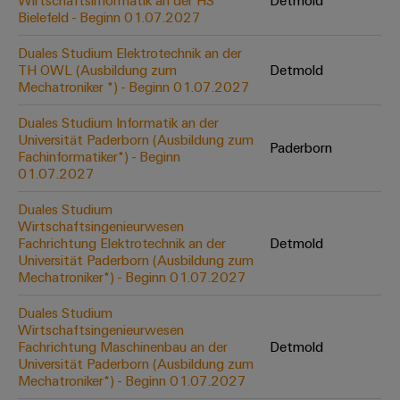
Wirtschaftsinformatik an der HS
Detmold
Werkzeuge
Bielefeld - Beginn 01.07.2027
Abwasseraufbereitung
Automaten
Lösungen
Duales Studium Elektrotechnik an der
für
TH OWL (Ausbildung zum
Detmold
die
Software
Mechatroniker *) - Beginn 01.07.2027
Wasser-
und
Markierer
Duales Studium Informatik an der
Abwasserindustrie
Universität Paderborn (Ausbildung zum
Paderborn
Industriedrucker
Fachinformatiker*) - Beginn
Wasserstoff
01.07.2027
Wasserstoff
Industrieleuchte
als
Duales Studium
Schlüsseltechnologie
Wirtschaftsingenieurwesen
Cabinet
für
Fachrichtung Elektrotechnik an der
Detmold
die
Infrastructure
Universität Paderborn (Ausbildung zum
Energiewende
Mechatroniker*) - Beginn 01.07.2027
Windenergie
Duales Studium
Assemblierungsservice
Effizienter
Wirtschaftsingenieurwesen
Betrieb
Fachrichtung Maschinenbau an der
Detmold
von
Bestückte
Universität Paderborn (Ausbildung zum
Windparks
Klemmenleisten
Mechatroniker*) - Beginn 01.07.2027