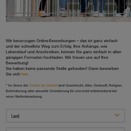
IN
Kabelkonfektionierung
zu
Offene
Leiterplattenklemmen
erlebbar
Weidmüller
Anschlusstechnologie
uns
Stellen
Vertrieb
werden.
Fast
für
Gehäusesysteme
Zahlen
DC-
Delivery
Promotionfahrzeug
Datencenter
Berufserfahrene
und
und
Microgrids
Service
Lösungen
Unternehmen
-
und
Fakten
Produkte
u-
komponenten
Wir bevorzugen Online-Bewerbungen – das ist ganz einfach
Distribution
Für
für
Unser
und der schnellste Weg zum Erfolg. Ihre Anhänge, wie
OS
Karriere
Beratung
Rechenzentren
Kabeleinführungssysteme
Studierende
Lebenslauf und Anschreiben, können Sie ganz einfach in allen
Info
Vorstand
Edge
–
und
gängigen Formaten hochladen. Wir freuen uns auf Ihre
und
effizient,
für
Computing
Bewerbung!
digitale
Werkstudententätigkeiten
Nachhaltigkeit
zuverlässig,
-
unsere
Sie haben keine passende Stelle gefunden? Dann bewerben
Planung
skalierbar
Industrial
komponenten
Sie sich
hier
.
Partner
Praktika
Weidmüller
5G
Energiespeicher
easyConnect
* Im Sinne der
Academy
Charta der Vielfalt
sind Geschlecht, Alter, Herkunft, Religion,
Anschlussleitungen,
Vertrieb
Abschlussarbeiten
Lösungen
-
Behinderung oder sexuelle Orientierung für uns nicht entscheidend bei
Single
Patchkabel
und
einer Stellenbesetzung.
People
Ihre
Großhandelssuche
Neuanfang
Produkte
Pair
und
&
für
Industrial
für
Ethernet
Kabel
Energiespeichersysteme
Culture
Service
Land
Studienabbrecher
(ESS)
SPS
Platform
News
Compliance
Energieübertragung
Offene
Systemverkabelung