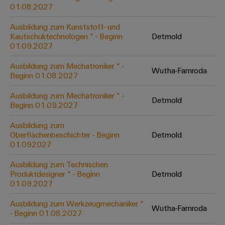
&
Solution
01.08.2027
Automation
PSIRT
Systeme
Gas
Partner
Ausbildung zum Kunststoff- und
Sicherer
finden
Stellenbörse
Industrial
Industrial
Kautschuktechnologen * - Beginn
Detmold
Betrieb
IoT
Ethernet
Digitale
01.09.2027
mit
Solution
vernetzten
Bestellmöglichkeiten
Partner
Industrial
Lösungen
Touch-
Ausbildung zum Mechatroniker * -
Wutha-Farnroda
für
-
Beginn 01.08.2027
Security
Panels
eShop
die
Systemintegratoren
Prozessindustrie
Ausbildung zum Mechatroniker * -
Industrial
Engineering-
Detmold
OCI-
Beginn 01.09.2027
Service
Photovoltaik
und
Schnittstelle
Platform
Mehr
Ausbildung zum
Visualisierungstools
Messen
Chancen in der
Ressourceneffizienz
EDI-
Oberflächenbeschichter - Beginn
Detmold
easyConnect
&
Entwicklung
durch
01.092027
Energiemessung
Schnittstelle
Spannende Aufgabe
Events
Sonnenenergie
EZA-
in unseren
und
Ausbildung zum Technischen
Entwicklungsbereic
Regler
Schaltschrankbau
Smart
Globale
Produktdesigner * - Beginn
Detmold
ALLE
01.09.2027
Lösungen
Metering
Messen
SERVICES
für
&
die
Ausbildung zum Werkzeugmechaniker *
Weidmüller
Gerätehersteller
Wutha-Farnroda
Events
Herausforderungen
- Beginn 01.08.2027
Industrial
im