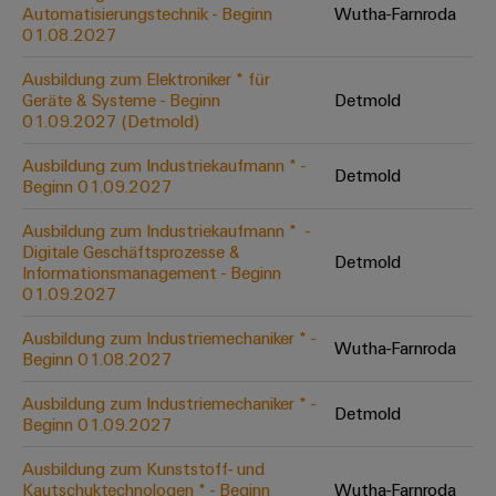
Unternehmensmeldungen
Technischer
Automatisierungstechnik - Beginn
Wutha-Farnroda
Verbindungslösungen
Systeme
Elektronikgehäuse
Support
01.08.2027
für
Offene
Fachpressemeldungen
und
Geräte
Ausbildungs-
Blitz-
Lösungen
Umweltbezogene
Ausbildung zum Elektroniker * für
Pressekontakt
Konventionelle
und
Geräte & Systeme - Beginn
Detmold
und
Produktkonformität
01.09.2027 (Detmold)
Energieerzeugung
Dezentrale
Studienplätze
Überspannungsschutz
Zukunftssicherheit
Automatisierung
Engineering
Ausbildung zum Industriekaufmann * -
für
Detmold
Unsere
PV
Daten
Beginn 01.09.2027
bewährte
Energiemanagement-
Partner
Veranstaltungen
Generatoranschlusskasten
Energieerzeugung
Lösungen
Technische
Ausbildung zum Industriekaufmann * ​ -
Digitale Geschäftsprozesse &
IIoT
Aktuelle
Maschinenbau
Feldbusverteiler
Produktkataloge
Detmold
Informationsmanagement - Beginn
IIoT
and
Termine
Lösungen
01.09.2027
&
Reparatur
für
Automation
verschiedene
Workshops
Automation
und
Ausbildung zum Industriemechaniker * -
Partner
Automatisierung
Segmente
Wutha-Farnroda
für
Beginn 01.08.2027
Software
Ersatzteile
Netzwerk
der
&
Schulklassen
Maschinen
Software
Ausbildung zum Industriemechaniker * -
Industrial
Trainings
und
Detmold
IIoT
Beginn 01.09.2027
Fabrikautomation
Analytics
und
and
Steuerungen
Webinare
Ausbildung zum Kunststoff- und
Öl
Automation
Industrial
Kautschuktechnologen * - Beginn
Wutha-Farnroda
I/O-