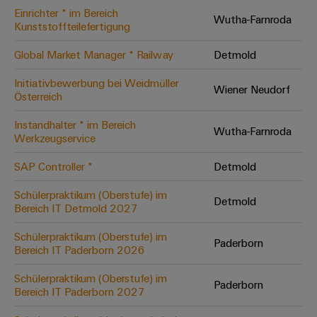
Einrichter * im Bereich
Modifizierte
Wutha-Farnroda
Kunststoffteilefertigung
und
bestückte
Global Market Manager * Railway
Detmold
Gehäuse
Initiativbewerbung bei Weidmüller
Wiener Neudorf
Österreich
Kundenspezifische
Kabelkonfektionierung
Instandhalter * im Bereich
Wutha-Farnroda
Werkzeugservice
SAP Controller *
Detmold
Produktinnovationen
Schülerpraktikum (Oberstufe) im
Detmold
Praxisnahe
Bereich IT Detmold 2027
Verbindungen für
Ihre Industrie.
Schülerpraktikum (Oberstufe) im
Unsere Neuheiten
Paderborn
im Bereich
Bereich IT Paderborn 2026
Industrial
Connectivity.
Schülerpraktikum (Oberstufe) im
Paderborn
Bereich IT Paderborn 2027