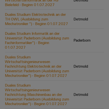
Wirtschaftsinformatik an der HS
Detmold
Werkzeuge
Bielefeld - Beginn 01.07.2027
Abwasseraufbereitung
Automaten
Lösungen
Duales Studium Elektrotechnik an der
für
TH OWL (Ausbildung zum
Detmold
die
Software
Mechatroniker *) - Beginn 01.07.2027
Wasser-
und
Markierer
Duales Studium Informatik an der
Abwasserindustrie
Universität Paderborn (Ausbildung zum
Paderborn
Industriedrucker
Fachinformatiker*) - Beginn
Wasserstoff
01.07.2027
Wasserstoff
Industrieleuchte
als
Duales Studium
Schlüsseltechnologie
Wirtschaftsingenieurwesen
Cabinet
für
Fachrichtung Elektrotechnik an der
Detmold
die
Infrastructure
Universität Paderborn (Ausbildung zum
Energiewende
Mechatroniker*) - Beginn 01.07.2027
Windenergie
Duales Studium
Assemblierungsservice
Effizienter
Wirtschaftsingenieurwesen
Betrieb
Fachrichtung Maschinenbau an der
Detmold
von
Bestückte
Universität Paderborn (Ausbildung zum
Windparks
Klemmenleisten
Mechatroniker*) - Beginn 01.07.2027