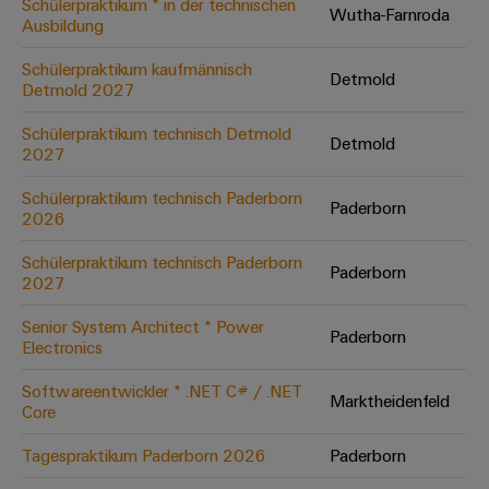
Schülerpraktikum * in der technischen
Wutha-Farnroda
Ausbildung
Umwe
Schülerpraktikum kaufmännisch
Detmold
Produ
Detmold 2027
Schne
einfa
Schülerpraktikum technisch Detmold
Detmold
REACH
2027
PCF-D
herun
Schülerpraktikum technisch Paderborn
Paderborn
2026
Schülerpraktikum technisch Paderborn
Paderborn
2027
Weidmüller
Configurator
Senior System Architect * Power
Paderborn
Electronics
Digital
Engineering
auf einem
Softwareentwickler * .NET C# / .NET
neuen Niveau
Marktheidenfeld
Core
‒ intuitiv,
unkompliziert,
schnell
Tagespraktikum Paderborn 2026
Paderborn