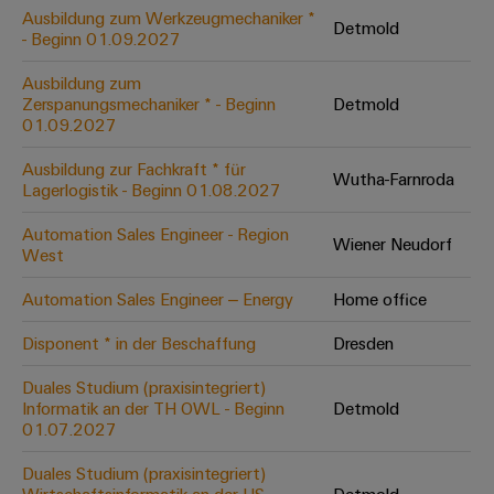
Leiterplattensteckverbinder
Schaltschrankbau
Ausbildung zum Werkzeugmechaniker *
AI
Detmold
Karriere auf
&
- Beginn 01.09.2027
dem Kindel
Schienenfahrzeuge
Remote
Leiterplattenklemmen
Unser
Moderne
Ausbildung zum
Access
neues
und
Zerspanungsmechaniker * - Beginn
Detmold
PCB
Distribution
&
digitale
01.09.2027
Center in
Connector
Lösungen
Thüringen
Cloud-
für
Ausbildung zur Fachkraft * für
Services
Wutha-Farnroda
Services
klimafreundliche
Lagerlogistik - Beginn 01.08.2027
Mobilitat
Original
Industrial
im
Automation Sales Engineer - Region
Wiener Neudorf
Equipment
Bahnverkehr
Service
West
Manufacturer
Platform
Schiffbau
Automation Sales Engineer – Energy
Home office
(OEM)
easyConnect
Umfassende
Verbindungslösungen
Disponent * in der Beschaffung
Dresden
für
die
Duales Studium (praxisintegriert)
Werkstatt
maritime
Informatik an der TH OWL - Beginn
Detmold
Industrie
&
01.07.2027
Zubehör
Wasseraufbereitung
Duales Studium (praxisintegriert)
&