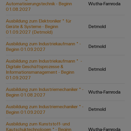
Unternehmensmeldungen
Technischer
Automatisierungstechnik - Beginn
Wutha-Farnroda
Verbindungslösungen
Systeme
Elektronikgehäuse
Support
01.08.2027
für
Offene
Fachpressemeldungen
und
Geräte
Ausbildungs-
Blitz-
Lösungen
Umweltbezogene
Ausbildung zum Elektroniker * für
Pressekontakt
Konventionelle
und
Geräte & Systeme - Beginn
Detmold
und
Produktkonformität
01.09.2027 (Detmold)
Energieerzeugung
Dezentrale
Studienplätze
Überspannungsschutz
Zukunftssicherheit
Automatisierung
Engineering
Ausbildung zum Industriekaufmann * -
für
Detmold
Unsere
PV
Daten
Beginn 01.09.2027
bewährte
Energiemanagement-
Partner
Veranstaltungen
Generatoranschlusskasten
Energieerzeugung
Lösungen
Technische
Ausbildung zum Industriekaufmann * ​ -
Digitale Geschäftsprozesse &
IIoT
Aktuelle
Maschinenbau
Feldbusverteiler
Produktkataloge
Detmold
Informationsmanagement - Beginn
IIoT
and
Termine
Lösungen
01.09.2027
&
Reparatur
für
Automation
verschiedene
Workshops
Automation
und
Ausbildung zum Industriemechaniker * -
Partner
Automatisierung
Segmente
Wutha-Farnroda
für
Beginn 01.08.2027
Software
Ersatzteile
Netzwerk
der
&
Schulklassen
Maschinen
Software
Ausbildung zum Industriemechaniker * -
Industrial
Trainings
und
Detmold
IIoT
Beginn 01.09.2027
Fabrikautomation
Analytics
und
and
Steuerungen
Webinare
Ausbildung zum Kunststoff- und
Öl
Automation
Industrial
Kautschuktechnologen * - Beginn
Wutha-Farnroda
I/O-