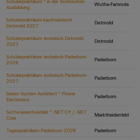
Schülerpraktikum * in der technischen
Wutha-Farnroda
Ausbildung
Umwe
Schülerpraktikum kaufmännisch
Detmold
Produ
Detmold 2027
Schne
einfa
Schülerpraktikum technisch Detmold
Detmold
REACH
2027
PCF-D
herun
Schülerpraktikum technisch Paderborn
Paderborn
2026
Schülerpraktikum technisch Paderborn
Paderborn
2027
Weidmüller
Configurator
Senior System Architect * Power
Paderborn
Electronics
Digital
Engineering
auf einem
Softwareentwickler * .NET C# / .NET
neuen Niveau
Marktheidenfeld
Core
‒ intuitiv,
unkompliziert,
schnell
Tagespraktikum Paderborn 2026
Paderborn