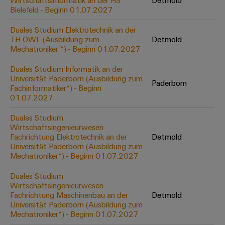
Wirtschaftsinformatik an der HS
Detmold
Werkzeuge
Bielefeld - Beginn 01.07.2027
Abwasseraufbereitung
Automaten
Lösungen
Duales Studium Elektrotechnik an der
für
TH OWL (Ausbildung zum
Detmold
die
Software
Mechatroniker *) - Beginn 01.07.2027
Wasser-
und
Markierer
Duales Studium Informatik an der
Abwasserindustrie
Universität Paderborn (Ausbildung zum
Paderborn
Industriedrucker
Fachinformatiker*) - Beginn
Wasserstoff
01.07.2027
Wasserstoff
Industrieleuchte
als
Duales Studium
Schlüsseltechnologie
Wirtschaftsingenieurwesen
Cabinet
für
Fachrichtung Elektrotechnik an der
Detmold
die
Infrastructure
Universität Paderborn (Ausbildung zum
Energiewende
Mechatroniker*) - Beginn 01.07.2027
Windenergie
Duales Studium
Assemblierungsservice
Effizienter
Wirtschaftsingenieurwesen
Betrieb
Fachrichtung Maschinenbau an der
Detmold
von
Bestückte
Universität Paderborn (Ausbildung zum
Windparks
Klemmenleisten
Mechatroniker*) - Beginn 01.07.2027