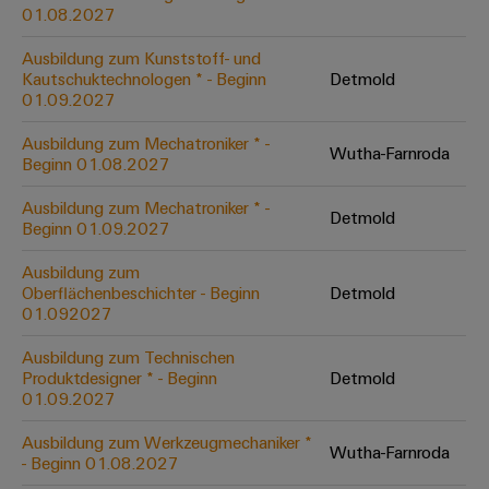
&
Solution
01.08.2027
Automation
PSIRT
Systeme
Gas
Partner
Ausbildung zum Kunststoff- und
Sicherer
finden
Stellenbörse
Industrial
Industrial
Kautschuktechnologen * - Beginn
Detmold
Betrieb
IoT
Ethernet
Digitale
01.09.2027
mit
Solution
vernetzten
Bestellmöglichkeiten
Partner
Industrial
Lösungen
Touch-
Ausbildung zum Mechatroniker * -
Wutha-Farnroda
für
-
Beginn 01.08.2027
Security
Panels
eShop
die
Systemintegratoren
Prozessindustrie
Ausbildung zum Mechatroniker * -
Industrial
Engineering-
Detmold
OCI-
Beginn 01.09.2027
Service
Photovoltaik
und
Schnittstelle
Platform
Mehr
Ausbildung zum
Visualisierungstools
Messen
Chancen in der
Ressourceneffizienz
EDI-
Oberflächenbeschichter - Beginn
Detmold
easyConnect
&
Entwicklung
durch
01.092027
Energiemessung
Schnittstelle
Spannende Aufgabe
Events
Sonnenenergie
EZA-
in unseren
und
Ausbildung zum Technischen
Entwicklungsbereic
Regler
Schaltschrankbau
Smart
Globale
Produktdesigner * - Beginn
Detmold
ALLE
01.09.2027
Lösungen
Metering
Messen
SERVICES
für
&
die
Ausbildung zum Werkzeugmechaniker *
Weidmüller
Gerätehersteller
Wutha-Farnroda
Events
Herausforderungen
- Beginn 01.08.2027
Industrial
im