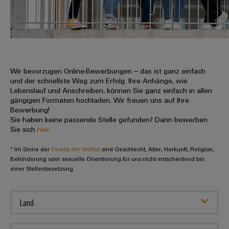
IN
Kabelkonfektionierung
zu
Offene
Leiterplattenklemmen
erlebbar
Weidmüller
Anschlusstechnologie
uns
Stellen
Vertrieb
werden.
Fast
für
Gehäusesysteme
Zahlen
DC-
Delivery
Promotionfahrzeug
Datencenter
Berufserfahrene
und
und
Microgrids
Service
Lösungen
Unternehmen
-
und
Fakten
Produkte
u-
komponenten
Wir bevorzugen Online-Bewerbungen – das ist ganz einfach
Distribution
Für
für
Unser
und der schnellste Weg zum Erfolg. Ihre Anhänge, wie
OS
Karriere
Beratung
Rechenzentren
Kabeleinführungssysteme
Studierende
Lebenslauf und Anschreiben, können Sie ganz einfach in allen
Info
Vorstand
Edge
–
und
gängigen Formaten hochladen. Wir freuen uns auf Ihre
und
effizient,
für
Computing
Bewerbung!
digitale
Werkstudententätigkeiten
Nachhaltigkeit
zuverlässig,
-
unsere
Sie haben keine passende Stelle gefunden? Dann bewerben
Planung
skalierbar
Industrial
komponenten
Sie sich
hier
.
Partner
Praktika
Weidmüller
5G
Energiespeicher
easyConnect
* Im Sinne der
Academy
Charta der Vielfalt
sind Geschlecht, Alter, Herkunft, Religion,
Anschlussleitungen,
Vertrieb
Abschlussarbeiten
Lösungen
-
Behinderung oder sexuelle Orientierung für uns nicht entscheidend bei
Single
Patchkabel
und
einer Stellenbesetzung.
People
Ihre
Großhandelssuche
Neuanfang
Produkte
Pair
und
&
für
Industrial
für
Ethernet
Kabel
Energiespeichersysteme
Culture
Service
Land
Studienabbrecher
(ESS)
SPS
Platform
News
Compliance
Energieübertragung
Offene
Systemverkabelung