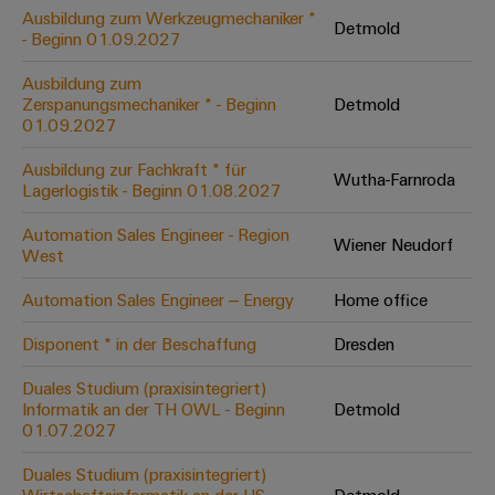
Leiterplattensteckverbinder
Schaltschrankbau
Ausbildung zum Werkzeugmechaniker *
AI
Detmold
Karriere auf
&
- Beginn 01.09.2027
dem Kindel
Schienenfahrzeuge
Remote
Leiterplattenklemmen
Unser
Moderne
Ausbildung zum
Access
neues
und
Zerspanungsmechaniker * - Beginn
Detmold
PCB
Distribution
&
digitale
01.09.2027
Center in
Connector
Lösungen
Thüringen
Cloud-
für
Ausbildung zur Fachkraft * für
Services
Wutha-Farnroda
Services
klimafreundliche
Lagerlogistik - Beginn 01.08.2027
Mobilitat
Original
Industrial
im
Automation Sales Engineer - Region
Wiener Neudorf
Equipment
Bahnverkehr
Service
West
Manufacturer
Platform
Schiffbau
Automation Sales Engineer – Energy
Home office
(OEM)
easyConnect
Umfassende
Verbindungslösungen
Disponent * in der Beschaffung
Dresden
für
die
Duales Studium (praxisintegriert)
Werkstatt
maritime
Informatik an der TH OWL - Beginn
Detmold
Industrie
&
01.07.2027
Zubehör
Wasseraufbereitung
Duales Studium (praxisintegriert)
&