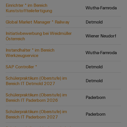
Einrichter * im Bereich
Modifizierte
Wutha-Farnroda
Kunststoffteilefertigung
und
bestückte
Global Market Manager * Railway
Detmold
Gehäuse
Initiativbewerbung bei Weidmüller
Wiener Neudorf
Österreich
Kundenspezifische
Kabelkonfektionierung
Instandhalter * im Bereich
Wutha-Farnroda
Werkzeugservice
SAP Controller *
Detmold
Produktinnovationen
Schülerpraktikum (Oberstufe) im
Detmold
Praxisnahe
Bereich IT Detmold 2027
Verbindungen für
Ihre Industrie.
Schülerpraktikum (Oberstufe) im
Unsere Neuheiten
Paderborn
im Bereich
Bereich IT Paderborn 2026
Industrial
Connectivity.
Schülerpraktikum (Oberstufe) im
Paderborn
Bereich IT Paderborn 2027