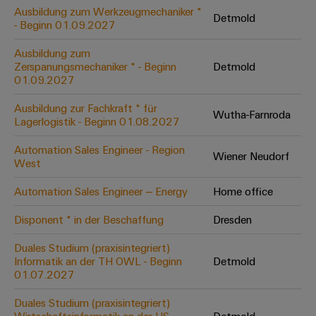
Leiterplattensteckverbinder
Schaltschrankbau
Ausbildung zum Werkzeugmechaniker *
AI
Detmold
Karriere auf
&
- Beginn 01.09.2027
dem Kindel
Schienenfahrzeuge
Remote
Leiterplattenklemmen
Unser
Moderne
Ausbildung zum
Access
neues
und
Zerspanungsmechaniker * - Beginn
Detmold
PCB
Distribution
&
digitale
01.09.2027
Center in
Connector
Lösungen
Thüringen
Cloud-
für
Ausbildung zur Fachkraft * für
Services
Wutha-Farnroda
Services
klimafreundliche
Lagerlogistik - Beginn 01.08.2027
Mobilitat
Original
Industrial
im
Automation Sales Engineer - Region
Wiener Neudorf
Equipment
Bahnverkehr
Service
West
Manufacturer
Platform
Schiffbau
Automation Sales Engineer – Energy
Home office
(OEM)
easyConnect
Umfassende
Verbindungslösungen
Disponent * in der Beschaffung
Dresden
für
die
Duales Studium (praxisintegriert)
Werkstatt
maritime
Informatik an der TH OWL - Beginn
Detmold
Industrie
&
01.07.2027
Zubehör
Wasseraufbereitung
Duales Studium (praxisintegriert)
&