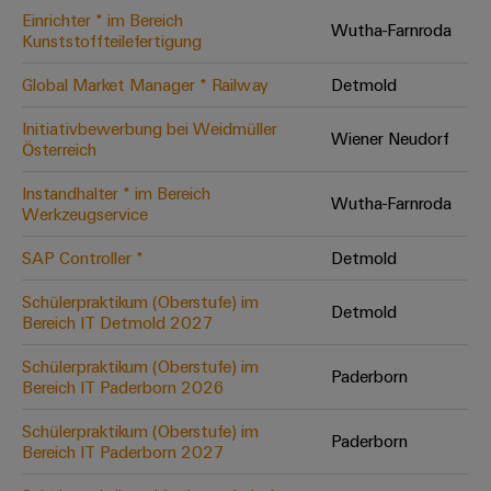
Einrichter * im Bereich
Modifizierte
Wutha-Farnroda
Kunststoffteilefertigung
und
bestückte
Global Market Manager * Railway
Detmold
Gehäuse
Initiativbewerbung bei Weidmüller
Wiener Neudorf
Österreich
Kundenspezifische
Kabelkonfektionierung
Instandhalter * im Bereich
Wutha-Farnroda
Werkzeugservice
SAP Controller *
Detmold
Produktinnovationen
Schülerpraktikum (Oberstufe) im
Detmold
Praxisnahe
Bereich IT Detmold 2027
Verbindungen für
Ihre Industrie.
Schülerpraktikum (Oberstufe) im
Unsere Neuheiten
Paderborn
im Bereich
Bereich IT Paderborn 2026
Industrial
Connectivity.
Schülerpraktikum (Oberstufe) im
Paderborn
Bereich IT Paderborn 2027