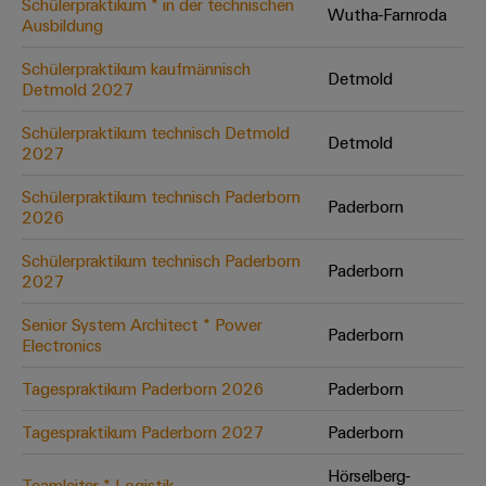
Schülerpraktikum * in der technischen
Wutha-Farnroda
Ausbildung
Umwe
Schülerpraktikum kaufmännisch
Detmold
Produ
Detmold 2027
Schne
einfa
Schülerpraktikum technisch Detmold
Detmold
REACH
2027
PCF-D
herun
Schülerpraktikum technisch Paderborn
Paderborn
2026
Schülerpraktikum technisch Paderborn
Paderborn
2027
Weidmüller
Configurator
Senior System Architect * Power
Paderborn
Electronics
Digital
Engineering
auf einem
Tagespraktikum Paderborn 2026
Paderborn
neuen Niveau
‒ intuitiv,
Tagespraktikum Paderborn 2027
Paderborn
unkompliziert,
schnell
Hörselberg-
Teamleiter * Logistik