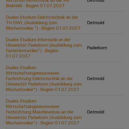
Wirtschaftsinformatik an der HS
Detmold
Werkzeuge
Bielefeld - Beginn 01.07.2027
Abwasseraufbereitung
Automaten
Lösungen
Duales Studium Elektrotechnik an der
für
TH OWL (Ausbildung zum
Detmold
die
Software
Mechatroniker *) - Beginn 01.07.2027
Wasser-
und
Markierer
Duales Studium Informatik an der
Abwasserindustrie
Universität Paderborn (Ausbildung zum
Paderborn
Industriedrucker
Fachinformatiker*) - Beginn
Wasserstoff
01.07.2027
Wasserstoff
Industrieleuchte
als
Duales Studium
Schlüsseltechnologie
Wirtschaftsingenieurwesen
Cabinet
für
Fachrichtung Elektrotechnik an der
Detmold
die
Infrastructure
Universität Paderborn (Ausbildung zum
Energiewende
Mechatroniker*) - Beginn 01.07.2027
Windenergie
Duales Studium
Assemblierungsservice
Effizienter
Wirtschaftsingenieurwesen
Betrieb
Fachrichtung Maschinenbau an der
Detmold
von
Bestückte
Universität Paderborn (Ausbildung zum
Windparks
Klemmenleisten
Mechatroniker*) - Beginn 01.07.2027