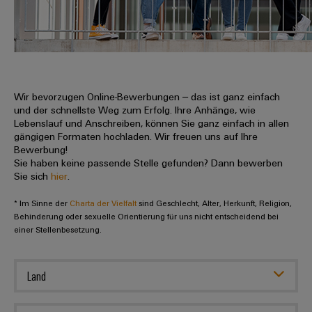
IN
Kabelkonfektionierung
zu
Offene
Leiterplattenklemmen
erlebbar
Weidmüller
Anschlusstechnologie
uns
Stellen
Vertrieb
werden.
Fast
für
Gehäusesysteme
Zahlen
DC-
Delivery
Promotionfahrzeug
Datencenter
Berufserfahrene
und
und
Microgrids
Service
Lösungen
Unternehmen
-
und
Fakten
Produkte
u-
komponenten
Wir bevorzugen Online-Bewerbungen – das ist ganz einfach
Distribution
Für
für
Unser
und der schnellste Weg zum Erfolg. Ihre Anhänge, wie
OS
Karriere
Beratung
Rechenzentren
Kabeleinführungssysteme
Studierende
Lebenslauf und Anschreiben, können Sie ganz einfach in allen
Info
Vorstand
Edge
–
und
gängigen Formaten hochladen. Wir freuen uns auf Ihre
und
effizient,
für
Computing
Bewerbung!
digitale
Werkstudententätigkeiten
Nachhaltigkeit
zuverlässig,
-
unsere
Sie haben keine passende Stelle gefunden? Dann bewerben
Planung
skalierbar
Industrial
komponenten
Sie sich
hier
.
Partner
Praktika
Weidmüller
5G
Energiespeicher
easyConnect
* Im Sinne der
Academy
Charta der Vielfalt
sind Geschlecht, Alter, Herkunft, Religion,
Anschlussleitungen,
Vertrieb
Abschlussarbeiten
Lösungen
-
Behinderung oder sexuelle Orientierung für uns nicht entscheidend bei
Single
Patchkabel
und
einer Stellenbesetzung.
People
Ihre
Großhandelssuche
Neuanfang
Produkte
Pair
und
&
für
Industrial
für
Ethernet
Kabel
Energiespeichersysteme
Culture
Service
Land
Studienabbrecher
(ESS)
SPS
Platform
News
Compliance
Energieübertragung
Offene
Systemverkabelung