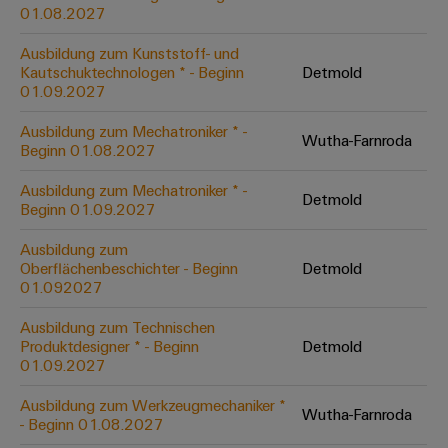
&
Solution
01.08.2027
Automation
PSIRT
Systeme
Gas
Partner
Ausbildung zum Kunststoff- und
Sicherer
finden
Stellenbörse
Industrial
Industrial
Kautschuktechnologen * - Beginn
Detmold
Betrieb
IoT
Ethernet
Digitale
01.09.2027
mit
Solution
vernetzten
Bestellmöglichkeiten
Partner
Industrial
Lösungen
Touch-
Ausbildung zum Mechatroniker * -
Wutha-Farnroda
für
-
Beginn 01.08.2027
Security
Panels
eShop
die
Systemintegratoren
Prozessindustrie
Ausbildung zum Mechatroniker * -
Industrial
Engineering-
Detmold
OCI-
Beginn 01.09.2027
Service
Photovoltaik
und
Schnittstelle
Platform
Mehr
Ausbildung zum
Visualisierungstools
Messen
Chancen in der
Ressourceneffizienz
EDI-
Oberflächenbeschichter - Beginn
Detmold
easyConnect
&
Entwicklung
durch
01.092027
Energiemessung
Schnittstelle
Spannende Aufgabe
Events
Sonnenenergie
EZA-
in unseren
und
Ausbildung zum Technischen
Entwicklungsbereic
Regler
Schaltschrankbau
Smart
Globale
Produktdesigner * - Beginn
Detmold
ALLE
01.09.2027
Lösungen
Metering
Messen
SERVICES
für
&
die
Ausbildung zum Werkzeugmechaniker *
Weidmüller
Gerätehersteller
Wutha-Farnroda
Events
Herausforderungen
- Beginn 01.08.2027
Industrial
im