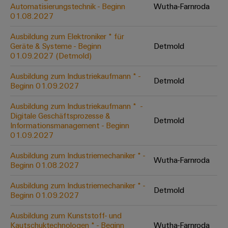
Unternehmensmeldungen
Technischer
Automatisierungstechnik - Beginn
Wutha-Farnroda
Verbindungslösungen
Systeme
Elektronikgehäuse
Support
01.08.2027
für
Offene
Fachpressemeldungen
und
Geräte
Ausbildungs-
Blitz-
Lösungen
Umweltbezogene
Ausbildung zum Elektroniker * für
Pressekontakt
Konventionelle
und
Geräte & Systeme - Beginn
Detmold
und
Produktkonformität
01.09.2027 (Detmold)
Energieerzeugung
Dezentrale
Studienplätze
Überspannungsschutz
Zukunftssicherheit
Automatisierung
Engineering
Ausbildung zum Industriekaufmann * -
für
Detmold
Unsere
PV
Daten
Beginn 01.09.2027
bewährte
Energiemanagement-
Partner
Veranstaltungen
Generatoranschlusskasten
Energieerzeugung
Lösungen
Technische
Ausbildung zum Industriekaufmann * ​ -
Digitale Geschäftsprozesse &
IIoT
Aktuelle
Maschinenbau
Feldbusverteiler
Produktkataloge
Detmold
Informationsmanagement - Beginn
IIoT
and
Termine
Lösungen
01.09.2027
&
Reparatur
für
Automation
verschiedene
Workshops
Automation
und
Ausbildung zum Industriemechaniker * -
Partner
Automatisierung
Segmente
Wutha-Farnroda
für
Beginn 01.08.2027
Software
Ersatzteile
Netzwerk
der
&
Schulklassen
Maschinen
Software
Ausbildung zum Industriemechaniker * -
Industrial
Trainings
und
Detmold
IIoT
Beginn 01.09.2027
Fabrikautomation
Analytics
und
and
Steuerungen
Webinare
Ausbildung zum Kunststoff- und
Öl
Automation
Industrial
Kautschuktechnologen * - Beginn
Wutha-Farnroda
I/O-