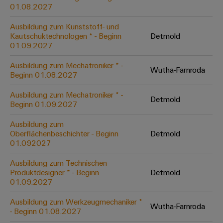
&
Solution
01.08.2027
Automation
PSIRT
Systeme
Gas
Partner
Ausbildung zum Kunststoff- und
Sicherer
finden
Stellenbörse
Industrial
Industrial
Kautschuktechnologen * - Beginn
Detmold
Betrieb
IoT
Ethernet
Digitale
01.09.2027
mit
Solution
vernetzten
Bestellmöglichkeiten
Partner
Industrial
Lösungen
Touch-
Ausbildung zum Mechatroniker * -
Wutha-Farnroda
für
-
Beginn 01.08.2027
Security
Panels
eShop
die
Systemintegratoren
Prozessindustrie
Ausbildung zum Mechatroniker * -
Industrial
Engineering-
Detmold
OCI-
Beginn 01.09.2027
Service
Photovoltaik
und
Schnittstelle
Platform
Mehr
Ausbildung zum
Visualisierungstools
Messen
Chancen in der
Ressourceneffizienz
EDI-
Oberflächenbeschichter - Beginn
Detmold
easyConnect
&
Entwicklung
durch
01.092027
Energiemessung
Schnittstelle
Spannende Aufgabe
Events
Sonnenenergie
EZA-
in unseren
und
Ausbildung zum Technischen
Entwicklungsbereic
Regler
Schaltschrankbau
Smart
Globale
Produktdesigner * - Beginn
Detmold
ALLE
01.09.2027
Lösungen
Metering
Messen
SERVICES
für
&
die
Ausbildung zum Werkzeugmechaniker *
Weidmüller
Gerätehersteller
Wutha-Farnroda
Events
Herausforderungen
- Beginn 01.08.2027
Industrial
im