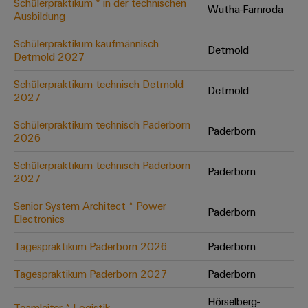
Schülerpraktikum * in der technischen
Wutha-Farnroda
Ausbildung
Umwe
Schülerpraktikum kaufmännisch
Detmold
Produ
Detmold 2027
Schne
einfa
Schülerpraktikum technisch Detmold
Detmold
REACH
2027
PCF-D
herun
Schülerpraktikum technisch Paderborn
Paderborn
2026
Schülerpraktikum technisch Paderborn
Paderborn
2027
Weidmüller
Configurator
Senior System Architect * Power
Paderborn
Electronics
Digital
Engineering
auf einem
Tagespraktikum Paderborn 2026
Paderborn
neuen Niveau
‒ intuitiv,
Tagespraktikum Paderborn 2027
Paderborn
unkompliziert,
schnell
Hörselberg-
Teamleiter * Logistik