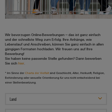
IN
Kabelkonfektionierung
zu
Offene
Leiterplattenklemmen
erlebbar
Weidmüller
Anschlusstechnologie
uns
Stellen
Vertrieb
werden.
Fast
für
Gehäusesysteme
Zahlen
DC-
Delivery
Promotionfahrzeug
Datencenter
Berufserfahrene
und
und
Microgrids
Service
Lösungen
Unternehmen
-
und
Fakten
Produkte
u-
komponenten
Wir bevorzugen Online-Bewerbungen – das ist ganz einfach
Distribution
Für
für
Unser
und der schnellste Weg zum Erfolg. Ihre Anhänge, wie
OS
Karriere
Beratung
Rechenzentren
Kabeleinführungssysteme
Studierende
Lebenslauf und Anschreiben, können Sie ganz einfach in allen
Info
Vorstand
Edge
–
und
gängigen Formaten hochladen. Wir freuen uns auf Ihre
und
effizient,
für
Computing
Bewerbung!
digitale
Werkstudententätigkeiten
Nachhaltigkeit
zuverlässig,
-
unsere
Sie haben keine passende Stelle gefunden? Dann bewerben
Planung
skalierbar
Industrial
komponenten
Sie sich
hier
.
Partner
Praktika
Weidmüller
5G
Energiespeicher
easyConnect
* Im Sinne der
Academy
Charta der Vielfalt
sind Geschlecht, Alter, Herkunft, Religion,
Anschlussleitungen,
Vertrieb
Abschlussarbeiten
Lösungen
-
Behinderung oder sexuelle Orientierung für uns nicht entscheidend bei
Single
Patchkabel
und
einer Stellenbesetzung.
People
Ihre
Großhandelssuche
Neuanfang
Produkte
Pair
und
&
für
Industrial
für
Ethernet
Kabel
Energiespeichersysteme
Culture
Service
Land
Studienabbrecher
(ESS)
SPS
Platform
News
Compliance
Energieübertragung
Offene
Systemverkabelung