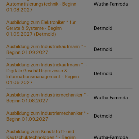
Unternehmensmeldungen
Technischer
Automatisierungstechnik - Beginn
Wutha-Farnroda
Verbindungslösungen
Systeme
Elektronikgehäuse
Support
01.08.2027
für
Offene
Fachpressemeldungen
und
Geräte
Ausbildungs-
Blitz-
Lösungen
Umweltbezogene
Ausbildung zum Elektroniker * für
Pressekontakt
Konventionelle
und
Geräte & Systeme - Beginn
Detmold
und
Produktkonformität
01.09.2027 (Detmold)
Energieerzeugung
Dezentrale
Studienplätze
Überspannungsschutz
Zukunftssicherheit
Automatisierung
Engineering
Ausbildung zum Industriekaufmann * -
für
Detmold
Unsere
PV
Daten
Beginn 01.09.2027
bewährte
Energiemanagement-
Partner
Veranstaltungen
Generatoranschlusskasten
Energieerzeugung
Lösungen
Technische
Ausbildung zum Industriekaufmann * ​ -
Digitale Geschäftsprozesse &
IIoT
Aktuelle
Maschinenbau
Feldbusverteiler
Produktkataloge
Detmold
Informationsmanagement - Beginn
IIoT
and
Termine
Lösungen
01.09.2027
&
Reparatur
für
Automation
verschiedene
Workshops
Automation
und
Ausbildung zum Industriemechaniker * -
Partner
Automatisierung
Segmente
Wutha-Farnroda
für
Beginn 01.08.2027
Software
Ersatzteile
Netzwerk
der
&
Schulklassen
Maschinen
Software
Ausbildung zum Industriemechaniker * -
Industrial
Trainings
und
Detmold
IIoT
Beginn 01.09.2027
Fabrikautomation
Analytics
und
and
Steuerungen
Webinare
Ausbildung zum Kunststoff- und
Öl
Automation
Industrial
Kautschuktechnologen * - Beginn
Wutha-Farnroda
I/O-