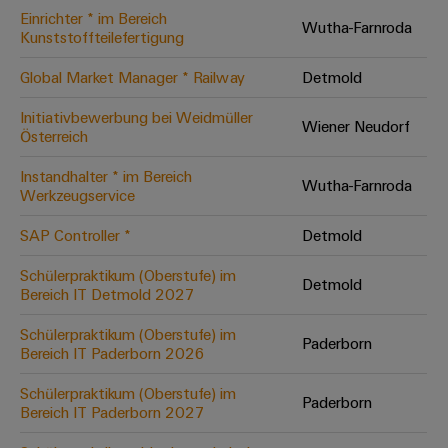
Einrichter * im Bereich
Modifizierte
Wutha-Farnroda
Kunststoffteilefertigung
und
bestückte
Global Market Manager * Railway
Detmold
Gehäuse
Initiativbewerbung bei Weidmüller
Wiener Neudorf
Österreich
Kundenspezifische
Kabelkonfektionierung
Instandhalter * im Bereich
Wutha-Farnroda
Werkzeugservice
SAP Controller *
Detmold
Produktinnovationen
Schülerpraktikum (Oberstufe) im
Detmold
Praxisnahe
Bereich IT Detmold 2027
Verbindungen für
Ihre Industrie.
Schülerpraktikum (Oberstufe) im
Unsere Neuheiten
Paderborn
im Bereich
Bereich IT Paderborn 2026
Industrial
Connectivity.
Schülerpraktikum (Oberstufe) im
Paderborn
Bereich IT Paderborn 2027