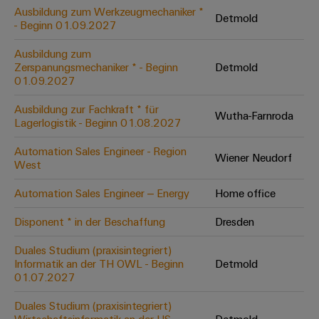
Leiterplattensteckverbinder
Schaltschrankbau
Ausbildung zum Werkzeugmechaniker *
AI
Detmold
Karriere auf
&
- Beginn 01.09.2027
dem Kindel
Schienenfahrzeuge
Remote
Leiterplattenklemmen
Unser
Moderne
Ausbildung zum
Access
neues
und
Zerspanungsmechaniker * - Beginn
Detmold
PCB
Distribution
&
digitale
01.09.2027
Center in
Connector
Lösungen
Thüringen
Cloud-
für
Ausbildung zur Fachkraft * für
Services
Wutha-Farnroda
Services
klimafreundliche
Lagerlogistik - Beginn 01.08.2027
Mobilitat
Original
Industrial
im
Automation Sales Engineer - Region
Wiener Neudorf
Equipment
Bahnverkehr
Service
West
Manufacturer
Platform
Schiffbau
Automation Sales Engineer – Energy
Home office
(OEM)
easyConnect
Umfassende
Verbindungslösungen
Disponent * in der Beschaffung
Dresden
für
die
Duales Studium (praxisintegriert)
Werkstatt
maritime
Informatik an der TH OWL - Beginn
Detmold
Industrie
&
01.07.2027
Zubehör
Wasseraufbereitung
Duales Studium (praxisintegriert)
&