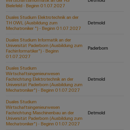
Wirtschaftsinformatik an der HS
Detmold
Werkzeuge
Bielefeld - Beginn 01.07.2027
Abwasseraufbereitung
Automaten
Lösungen
Duales Studium Elektrotechnik an der
für
TH OWL (Ausbildung zum
Detmold
die
Software
Mechatroniker *) - Beginn 01.07.2027
Wasser-
und
Markierer
Duales Studium Informatik an der
Abwasserindustrie
Universität Paderborn (Ausbildung zum
Paderborn
Industriedrucker
Fachinformatiker*) - Beginn
Wasserstoff
01.07.2027
Wasserstoff
Industrieleuchte
als
Duales Studium
Schlüsseltechnologie
Wirtschaftsingenieurwesen
Cabinet
für
Fachrichtung Elektrotechnik an der
Detmold
die
Infrastructure
Universität Paderborn (Ausbildung zum
Energiewende
Mechatroniker*) - Beginn 01.07.2027
Windenergie
Duales Studium
Assemblierungsservice
Effizienter
Wirtschaftsingenieurwesen
Betrieb
Fachrichtung Maschinenbau an der
Detmold
von
Bestückte
Universität Paderborn (Ausbildung zum
Windparks
Klemmenleisten
Mechatroniker*) - Beginn 01.07.2027