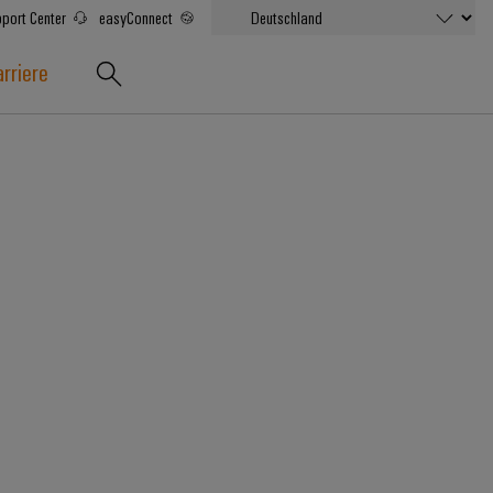
port Center
easyConnect
rriere