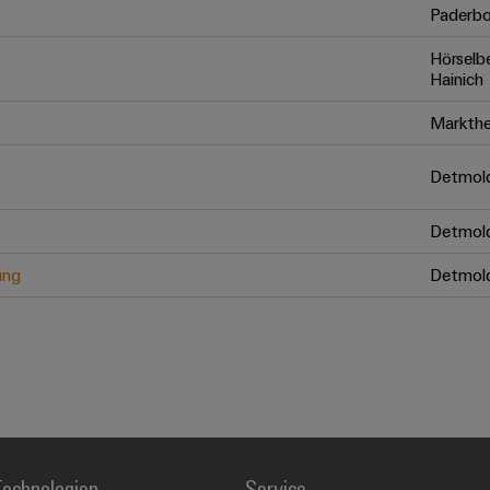
Paderbo
Hörselb
Hainich
Markthe
Detmol
Detmol
ung
Detmol
echnologien
Service