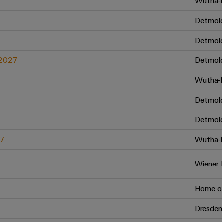
Wutha-F
Detmol
Detmol
.2027
Detmol
Wutha-F
Detmol
Detmol
27
Wutha-F
Wiener 
Home of
Dresden