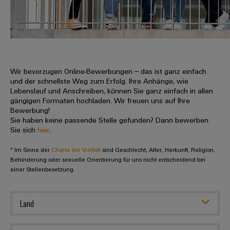
IN
Kabelkonfektionierung
zu
Offene
Leiterplattenklemmen
erlebbar
Weidmüller
Anschlusstechnologie
uns
Stellen
Vertrieb
werden.
Fast
für
Gehäusesysteme
Zahlen
DC-
Delivery
Promotionfahrzeug
Datencenter
Berufserfahrene
und
und
Microgrids
Service
Lösungen
Unternehmen
-
und
Fakten
Produkte
u-
komponenten
Wir bevorzugen Online-Bewerbungen – das ist ganz einfach
Distribution
Für
für
Unser
und der schnellste Weg zum Erfolg. Ihre Anhänge, wie
OS
Karriere
Beratung
Rechenzentren
Kabeleinführungssysteme
Studierende
Lebenslauf und Anschreiben, können Sie ganz einfach in allen
Info
Vorstand
Edge
–
und
gängigen Formaten hochladen. Wir freuen uns auf Ihre
und
effizient,
für
Computing
Bewerbung!
digitale
Werkstudententätigkeiten
Nachhaltigkeit
zuverlässig,
-
unsere
Sie haben keine passende Stelle gefunden? Dann bewerben
Planung
skalierbar
Industrial
komponenten
Sie sich
hier
.
Partner
Praktika
Weidmüller
5G
Energiespeicher
easyConnect
* Im Sinne der
Academy
Charta der Vielfalt
sind Geschlecht, Alter, Herkunft, Religion,
Anschlussleitungen,
Vertrieb
Abschlussarbeiten
Lösungen
-
Behinderung oder sexuelle Orientierung für uns nicht entscheidend bei
Single
Patchkabel
und
einer Stellenbesetzung.
People
Ihre
Großhandelssuche
Neuanfang
Produkte
Pair
und
&
für
Industrial
für
Ethernet
Kabel
Energiespeichersysteme
Culture
Service
Land
Studienabbrecher
(ESS)
SPS
Platform
News
Compliance
Energieübertragung
Offene
Systemverkabelung