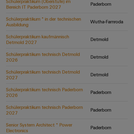
Schülerpraktikum (Oberstufe) im
Paderborn
Bereich IT Paderborn 2027
Umwe
Schülerpraktikum * in der technischen
Wutha-Farnroda
Produ
Ausbildung
Schne
einfa
Schülerpraktikum kaufmännisch
Detmold
REACH
Detmold 2027
PCF-D
herun
Schülerpraktikum technisch Detmold
Detmold
2026
Schülerpraktikum technisch Detmold
Detmold
2027
Weidmüller
Configurator
Schülerpraktikum technisch Paderborn
Paderborn
2026
Digital
Engineering
auf einem
Schülerpraktikum technisch Paderborn
neuen Niveau
Paderborn
2027
‒ intuitiv,
unkompliziert,
schnell
Senior System Architect * Power
Paderborn
Electronics