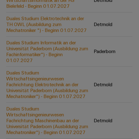
Wirtschaftsinformatik an der HS
Detmold
Werkzeuge
Bielefeld - Beginn 01.07.2027
Abwasseraufbereitung
Automaten
Lösungen
Duales Studium Elektrotechnik an der
für
TH OWL (Ausbildung zum
Detmold
die
Software
Mechatroniker *) - Beginn 01.07.2027
Wasser-
und
Markierer
Duales Studium Informatik an der
Abwasserindustrie
Universität Paderborn (Ausbildung zum
Paderborn
Industriedrucker
Fachinformatiker*) - Beginn
Wasserstoff
01.07.2027
Wasserstoff
Industrieleuchte
als
Duales Studium
Schlüsseltechnologie
Wirtschaftsingenieurwesen
Cabinet
für
Fachrichtung Elektrotechnik an der
Detmold
die
Infrastructure
Universität Paderborn (Ausbildung zum
Energiewende
Mechatroniker*) - Beginn 01.07.2027
Windenergie
Duales Studium
Assemblierungsservice
Effizienter
Wirtschaftsingenieurwesen
Betrieb
Fachrichtung Maschinenbau an der
Detmold
von
Bestückte
Universität Paderborn (Ausbildung zum
Windparks
Klemmenleisten
Mechatroniker*) - Beginn 01.07.2027