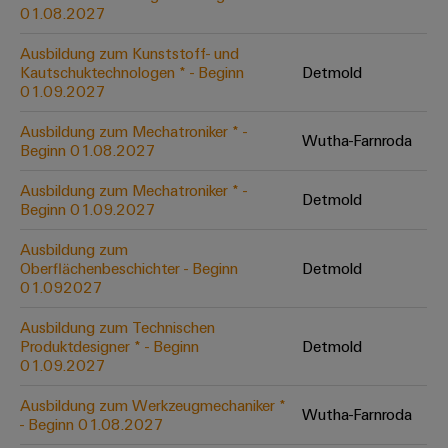
&
Solution
01.08.2027
Automation
PSIRT
Systeme
Gas
Partner
Ausbildung zum Kunststoff- und
Sicherer
finden
Stellenbörse
Industrial
Industrial
Kautschuktechnologen * - Beginn
Detmold
Betrieb
IoT
Ethernet
Digitale
01.09.2027
mit
Solution
vernetzten
Bestellmöglichkeiten
Partner
Industrial
Lösungen
Touch-
Ausbildung zum Mechatroniker * -
Wutha-Farnroda
für
-
Beginn 01.08.2027
Security
Panels
eShop
die
Systemintegratoren
Prozessindustrie
Ausbildung zum Mechatroniker * -
Industrial
Engineering-
Detmold
OCI-
Beginn 01.09.2027
Service
Photovoltaik
und
Schnittstelle
Platform
Mehr
Ausbildung zum
Visualisierungstools
Messen
Chancen in der
Ressourceneffizienz
EDI-
Oberflächenbeschichter - Beginn
Detmold
easyConnect
&
Entwicklung
durch
01.092027
Energiemessung
Schnittstelle
Spannende Aufgabe
Events
Sonnenenergie
EZA-
in unseren
und
Ausbildung zum Technischen
Entwicklungsbereic
Regler
Schaltschrankbau
Smart
Globale
Produktdesigner * - Beginn
Detmold
ALLE
01.09.2027
Lösungen
Metering
Messen
SERVICES
für
&
die
Ausbildung zum Werkzeugmechaniker *
Weidmüller
Gerätehersteller
Wutha-Farnroda
Events
Herausforderungen
- Beginn 01.08.2027
Industrial
im