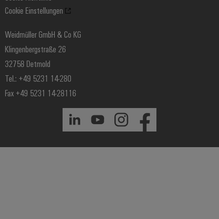
Cookie Einstellungen
Windenergie
Weidmüller GmbH & Co KG
Klingenbergstraße 26
32758 Detmold
Tel.: +49 5231 14-280
Fax +49 5231 14-28116