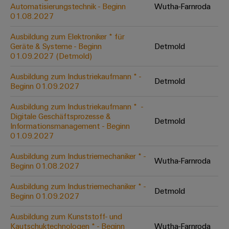
Unternehmensmeldungen
Technischer
Automatisierungstechnik - Beginn
Wutha-Farnroda
Verbindungslösungen
Systeme
Elektronikgehäuse
Support
01.08.2027
für
Offene
Fachpressemeldungen
und
Geräte
Ausbildungs-
Blitz-
Lösungen
Umweltbezogene
Ausbildung zum Elektroniker * für
Pressekontakt
Konventionelle
und
Geräte & Systeme - Beginn
Detmold
und
Produktkonformität
01.09.2027 (Detmold)
Energieerzeugung
Dezentrale
Studienplätze
Überspannungsschutz
Zukunftssicherheit
Automatisierung
Engineering
Ausbildung zum Industriekaufmann * -
für
Detmold
Unsere
PV
Daten
Beginn 01.09.2027
bewährte
Energiemanagement-
Partner
Veranstaltungen
Generatoranschlusskasten
Energieerzeugung
Lösungen
Technische
Ausbildung zum Industriekaufmann * ​ -
Digitale Geschäftsprozesse &
IIoT
Aktuelle
Maschinenbau
Feldbusverteiler
Produktkataloge
Detmold
Informationsmanagement - Beginn
IIoT
and
Termine
Lösungen
01.09.2027
&
Reparatur
für
Automation
verschiedene
Workshops
Automation
und
Ausbildung zum Industriemechaniker * -
Partner
Automatisierung
Segmente
Wutha-Farnroda
für
Beginn 01.08.2027
Software
Ersatzteile
Netzwerk
der
&
Schulklassen
Maschinen
Software
Ausbildung zum Industriemechaniker * -
Industrial
Trainings
und
Detmold
IIoT
Beginn 01.09.2027
Fabrikautomation
Analytics
und
and
Steuerungen
Webinare
Ausbildung zum Kunststoff- und
Öl
Automation
Industrial
Kautschuktechnologen * - Beginn
Wutha-Farnroda
I/O-