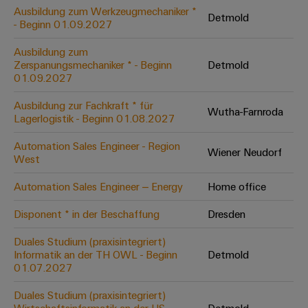
Leiterplattensteckverbinder
Schaltschrankbau
Ausbildung zum Werkzeugmechaniker *
AI
Detmold
Karriere auf
&
- Beginn 01.09.2027
dem Kindel
Schienenfahrzeuge
Remote
Leiterplattenklemmen
Unser
Moderne
Ausbildung zum
Access
neues
und
Zerspanungsmechaniker * - Beginn
Detmold
PCB
Distribution
&
digitale
01.09.2027
Center in
Connector
Lösungen
Thüringen
Cloud-
für
Ausbildung zur Fachkraft * für
Services
Wutha-Farnroda
Services
klimafreundliche
Lagerlogistik - Beginn 01.08.2027
Mobilitat
Original
Industrial
im
Automation Sales Engineer - Region
Wiener Neudorf
Equipment
Bahnverkehr
Service
West
Manufacturer
Platform
Schiffbau
Automation Sales Engineer – Energy
Home office
(OEM)
easyConnect
Umfassende
Verbindungslösungen
Disponent * in der Beschaffung
Dresden
für
die
Duales Studium (praxisintegriert)
Werkstatt
maritime
Informatik an der TH OWL - Beginn
Detmold
Industrie
&
01.07.2027
Zubehör
Wasseraufbereitung
Duales Studium (praxisintegriert)
&