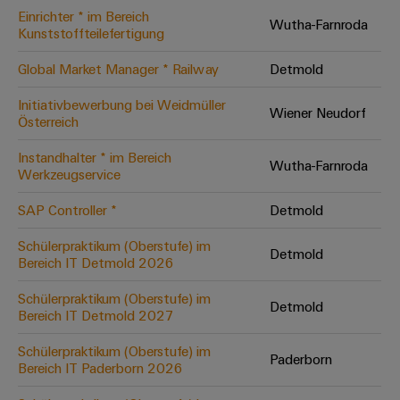
Einrichter * im Bereich
Modifizierte
Wutha-Farnroda
Kunststoffteilefertigung
und
bestückte
Global Market Manager * Railway
Detmold
Gehäuse
Initiativbewerbung bei Weidmüller
Wiener Neudorf
Österreich
Kundenspezifische
Kabelkonfektionierung
Instandhalter * im Bereich
Wutha-Farnroda
Werkzeugservice
SAP Controller *
Detmold
Produktinnovationen
Schülerpraktikum (Oberstufe) im
Detmold
Praxisnahe
Bereich IT Detmold 2026
Verbindungen für
Ihre Industrie.
Schülerpraktikum (Oberstufe) im
Unsere Neuheiten
Detmold
im Bereich
Bereich IT Detmold 2027
Industrial
Connectivity.
Schülerpraktikum (Oberstufe) im
Paderborn
Bereich IT Paderborn 2026