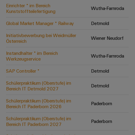
Einrichter * im Bereich
Modifizierte
Wutha-Farnroda
Kunststoffteilefertigung
und
bestückte
Global Market Manager * Railway
Detmold
Gehäuse
Initiativbewerbung bei Weidmüller
Wiener Neudorf
Österreich
Kundenspezifische
Kabelkonfektionierung
Instandhalter * im Bereich
Wutha-Farnroda
Werkzeugservice
SAP Controller *
Detmold
Produktinnovationen
Schülerpraktikum (Oberstufe) im
Detmold
Praxisnahe
Bereich IT Detmold 2027
Verbindungen für
Ihre Industrie.
Schülerpraktikum (Oberstufe) im
Unsere Neuheiten
Paderborn
im Bereich
Bereich IT Paderborn 2026
Industrial
Connectivity.
Schülerpraktikum (Oberstufe) im
Paderborn
Bereich IT Paderborn 2027