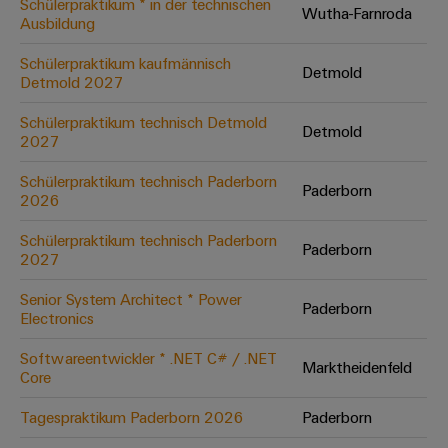
Schülerpraktikum * in der technischen
Wutha-Farnroda
Ausbildung
Umwe
Schülerpraktikum kaufmännisch
Detmold
Produ
Detmold 2027
Schne
einfa
Schülerpraktikum technisch Detmold
Detmold
REACH
2027
PCF-D
herun
Schülerpraktikum technisch Paderborn
Paderborn
2026
Schülerpraktikum technisch Paderborn
Paderborn
2027
Weidmüller
Configurator
Senior System Architect * Power
Paderborn
Electronics
Digital
Engineering
auf einem
Softwareentwickler * .NET C# / .NET
neuen Niveau
Marktheidenfeld
Core
‒ intuitiv,
unkompliziert,
schnell
Tagespraktikum Paderborn 2026
Paderborn