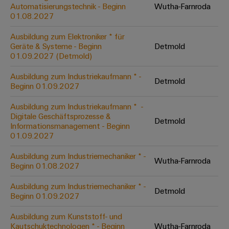
Unternehmensmeldungen
Technischer
Automatisierungstechnik - Beginn
Wutha-Farnroda
Verbindungslösungen
Systeme
Elektronikgehäuse
Support
01.08.2027
für
Offene
Fachpressemeldungen
und
Geräte
Ausbildungs-
Blitz-
Lösungen
Umweltbezogene
Ausbildung zum Elektroniker * für
Pressekontakt
Konventionelle
und
Geräte & Systeme - Beginn
Detmold
und
Produktkonformität
01.09.2027 (Detmold)
Energieerzeugung
Dezentrale
Studienplätze
Überspannungsschutz
Zukunftssicherheit
Automatisierung
Engineering
Ausbildung zum Industriekaufmann * -
für
Detmold
Unsere
PV
Daten
Beginn 01.09.2027
bewährte
Energiemanagement-
Partner
Veranstaltungen
Generatoranschlusskasten
Energieerzeugung
Lösungen
Technische
Ausbildung zum Industriekaufmann * ​ -
Digitale Geschäftsprozesse &
IIoT
Aktuelle
Maschinenbau
Feldbusverteiler
Produktkataloge
Detmold
Informationsmanagement - Beginn
IIoT
and
Termine
Lösungen
01.09.2027
&
Reparatur
für
Automation
verschiedene
Workshops
Automation
und
Ausbildung zum Industriemechaniker * -
Partner
Automatisierung
Segmente
Wutha-Farnroda
für
Beginn 01.08.2027
Software
Ersatzteile
Netzwerk
der
&
Schulklassen
Maschinen
Software
Ausbildung zum Industriemechaniker * -
Industrial
Trainings
und
Detmold
IIoT
Beginn 01.09.2027
Fabrikautomation
Analytics
und
and
Steuerungen
Webinare
Ausbildung zum Kunststoff- und
Öl
Automation
Industrial
Kautschuktechnologen * - Beginn
Wutha-Farnroda
I/O-