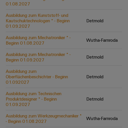
&
Solution
01.08.2027
Automation
PSIRT
Systeme
Gas
Partner
Ausbildung zum Kunststoff- und
Sicherer
finden
Stellenbörse
Industrial
Industrial
Kautschuktechnologen * - Beginn
Detmold
Betrieb
IoT
Ethernet
Digitale
01.09.2027
mit
Solution
vernetzten
Bestellmöglichkeiten
Partner
Industrial
Lösungen
Touch-
Ausbildung zum Mechatroniker * -
Wutha-Farnroda
für
-
Beginn 01.08.2027
Security
Panels
eShop
die
Systemintegratoren
Prozessindustrie
Ausbildung zum Mechatroniker * -
Industrial
Engineering-
Detmold
OCI-
Beginn 01.09.2027
Service
Photovoltaik
und
Schnittstelle
Platform
Mehr
Ausbildung zum
Visualisierungstools
Messen
Chancen in der
Ressourceneffizienz
EDI-
Oberflächenbeschichter - Beginn
Detmold
easyConnect
&
Entwicklung
durch
01.092027
Energiemessung
Schnittstelle
Spannende Aufgabe
Events
Sonnenenergie
EZA-
in unseren
und
Ausbildung zum Technischen
Entwicklungsbereic
Regler
Schaltschrankbau
Smart
Globale
Produktdesigner * - Beginn
Detmold
ALLE
01.09.2027
Lösungen
Metering
Messen
SERVICES
für
&
die
Ausbildung zum Werkzeugmechaniker *
Weidmüller
Gerätehersteller
Wutha-Farnroda
Events
Herausforderungen
- Beginn 01.08.2027
Industrial
im