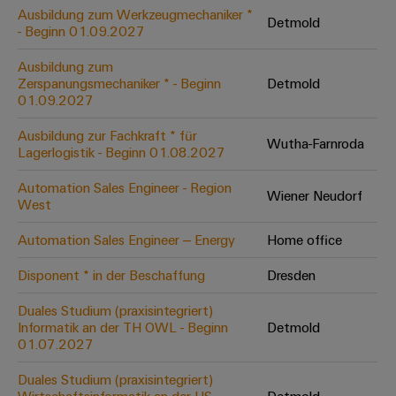
Leiterplattensteckverbinder
Schaltschrankbau
Ausbildung zum Werkzeugmechaniker *
AI
Detmold
Karriere auf
&
- Beginn 01.09.2027
dem Kindel
Schienenfahrzeuge
Remote
Leiterplattenklemmen
Unser
Moderne
Ausbildung zum
Access
neues
und
Zerspanungsmechaniker * - Beginn
Detmold
PCB
Distribution
&
digitale
01.09.2027
Center in
Connector
Lösungen
Thüringen
Cloud-
für
Ausbildung zur Fachkraft * für
Services
Wutha-Farnroda
Services
klimafreundliche
Lagerlogistik - Beginn 01.08.2027
Mobilitat
Original
Industrial
im
Automation Sales Engineer - Region
Wiener Neudorf
Equipment
Bahnverkehr
Service
West
Manufacturer
Platform
Schiffbau
Automation Sales Engineer – Energy
Home office
(OEM)
easyConnect
Umfassende
Verbindungslösungen
Disponent * in der Beschaffung
Dresden
für
die
Duales Studium (praxisintegriert)
Werkstatt
maritime
Informatik an der TH OWL - Beginn
Detmold
Industrie
&
01.07.2027
Zubehör
Wasseraufbereitung
Duales Studium (praxisintegriert)
&