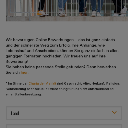
IN
Kabelkonfektionierung
zu
Offene
Leiterplattenklemmen
erlebbar
Weidmüller
Anschlusstechnologie
uns
Stellen
Vertrieb
werden.
Fast
für
Gehäusesysteme
Zahlen
DC-
Delivery
Promotionfahrzeug
Datencenter
Berufserfahrene
und
und
Microgrids
Service
Lösungen
Unternehmen
-
und
Fakten
Produkte
u-
komponenten
Wir bevorzugen Online-Bewerbungen – das ist ganz einfach
Distribution
Für
für
Unser
und der schnellste Weg zum Erfolg. Ihre Anhänge, wie
OS
Karriere
Beratung
Rechenzentren
Kabeleinführungssysteme
Studierende
Lebenslauf und Anschreiben, können Sie ganz einfach in allen
Info
Vorstand
Edge
–
und
gängigen Formaten hochladen. Wir freuen uns auf Ihre
und
effizient,
für
Computing
Bewerbung!
digitale
Werkstudententätigkeiten
Nachhaltigkeit
zuverlässig,
-
unsere
Sie haben keine passende Stelle gefunden? Dann bewerben
Planung
skalierbar
Industrial
komponenten
Sie sich
hier
.
Partner
Praktika
Weidmüller
5G
Energiespeicher
easyConnect
* Im Sinne der
Academy
Charta der Vielfalt
sind Geschlecht, Alter, Herkunft, Religion,
Anschlussleitungen,
Vertrieb
Abschlussarbeiten
Lösungen
-
Behinderung oder sexuelle Orientierung für uns nicht entscheidend bei
Single
Patchkabel
und
einer Stellenbesetzung.
People
Ihre
Großhandelssuche
Neuanfang
Produkte
Pair
und
&
für
Industrial
für
Ethernet
Kabel
Energiespeichersysteme
Culture
Service
Land
Studienabbrecher
(ESS)
SPS
Platform
News
Compliance
Energieübertragung
Offene
Systemverkabelung