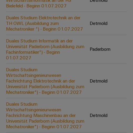
Wirtschaftsinformatik an der HS
Detmold
Werkzeuge
Bielefeld - Beginn 01.07.2027
Abwasseraufbereitung
Automaten
Lösungen
Duales Studium Elektrotechnik an der
für
TH OWL (Ausbildung zum
Detmold
die
Software
Mechatroniker *) - Beginn 01.07.2027
Wasser-
und
Markierer
Duales Studium Informatik an der
Abwasserindustrie
Universität Paderborn (Ausbildung zum
Paderborn
Industriedrucker
Fachinformatiker*) - Beginn
Wasserstoff
01.07.2027
Wasserstoff
Industrieleuchte
als
Duales Studium
Schlüsseltechnologie
Wirtschaftsingenieurwesen
Cabinet
für
Fachrichtung Elektrotechnik an der
Detmold
die
Infrastructure
Universität Paderborn (Ausbildung zum
Energiewende
Mechatroniker*) - Beginn 01.07.2027
Windenergie
Duales Studium
Assemblierungsservice
Effizienter
Wirtschaftsingenieurwesen
Betrieb
Fachrichtung Maschinenbau an der
Detmold
von
Bestückte
Universität Paderborn (Ausbildung zum
Windparks
Klemmenleisten
Mechatroniker*) - Beginn 01.07.2027