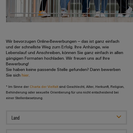
IN
Kabelkonfektionierung
zu
Offene
Leiterplattenklemmen
erlebbar
Weidmüller
Anschlusstechnologie
uns
Stellen
Vertrieb
werden.
Fast
für
Gehäusesysteme
Zahlen
DC-
Delivery
Promotionfahrzeug
Datencenter
Berufserfahrene
und
und
Microgrids
Service
Lösungen
Unternehmen
-
und
Fakten
Produkte
u-
komponenten
Wir bevorzugen Online-Bewerbungen – das ist ganz einfach
Distribution
Für
für
Unser
und der schnellste Weg zum Erfolg. Ihre Anhänge, wie
OS
Karriere
Beratung
Rechenzentren
Kabeleinführungssysteme
Studierende
Lebenslauf und Anschreiben, können Sie ganz einfach in allen
Info
Vorstand
Edge
–
und
gängigen Formaten hochladen. Wir freuen uns auf Ihre
und
effizient,
für
Computing
Bewerbung!
digitale
Werkstudententätigkeiten
Nachhaltigkeit
zuverlässig,
-
unsere
Sie haben keine passende Stelle gefunden? Dann bewerben
Planung
skalierbar
Industrial
komponenten
Sie sich
hier
.
Partner
Praktika
Weidmüller
5G
Energiespeicher
easyConnect
* Im Sinne der
Academy
Charta der Vielfalt
sind Geschlecht, Alter, Herkunft, Religion,
Anschlussleitungen,
Vertrieb
Abschlussarbeiten
Lösungen
-
Behinderung oder sexuelle Orientierung für uns nicht entscheidend bei
Single
Patchkabel
und
einer Stellenbesetzung.
People
Ihre
Großhandelssuche
Neuanfang
Produkte
Pair
und
&
für
Industrial
für
Ethernet
Kabel
Energiespeichersysteme
Culture
Service
Land
Studienabbrecher
(ESS)
SPS
Platform
News
Compliance
Energieübertragung
Offene
Systemverkabelung