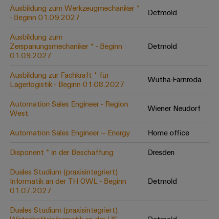
Leiterplattensteckverbinder
Schaltschrankbau
Ausbildung zum Werkzeugmechaniker *
AI
Detmold
Karriere auf
&
- Beginn 01.09.2027
dem Kindel
Schienenfahrzeuge
Remote
Leiterplattenklemmen
Unser
Moderne
Ausbildung zum
Access
neues
und
Zerspanungsmechaniker * - Beginn
Detmold
PCB
Distribution
&
digitale
01.09.2027
Center in
Connector
Lösungen
Thüringen
Cloud-
für
Ausbildung zur Fachkraft * für
Services
Wutha-Farnroda
Services
klimafreundliche
Lagerlogistik - Beginn 01.08.2027
Mobilitat
Original
Industrial
im
Automation Sales Engineer - Region
Wiener Neudorf
Equipment
Bahnverkehr
Service
West
Manufacturer
Platform
Schiffbau
Automation Sales Engineer – Energy
Home office
(OEM)
easyConnect
Umfassende
Verbindungslösungen
Disponent * in der Beschaffung
Dresden
für
die
Duales Studium (praxisintegriert)
Werkstatt
maritime
Informatik an der TH OWL - Beginn
Detmold
Industrie
&
01.07.2027
Zubehör
Wasseraufbereitung
Duales Studium (praxisintegriert)
&