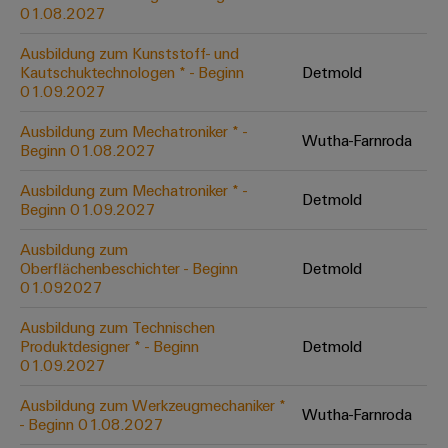
&
Solution
01.08.2027
Automation
PSIRT
Systeme
Gas
Partner
Ausbildung zum Kunststoff- und
Sicherer
finden
Stellenbörse
Industrial
Industrial
Kautschuktechnologen * - Beginn
Detmold
Betrieb
IoT
Ethernet
Digitale
01.09.2027
mit
Solution
vernetzten
Bestellmöglichkeiten
Partner
Industrial
Lösungen
Touch-
Ausbildung zum Mechatroniker * -
Wutha-Farnroda
für
-
Beginn 01.08.2027
Security
Panels
eShop
die
Systemintegratoren
Prozessindustrie
Ausbildung zum Mechatroniker * -
Industrial
Engineering-
Detmold
OCI-
Beginn 01.09.2027
Service
Photovoltaik
und
Schnittstelle
Platform
Mehr
Ausbildung zum
Visualisierungstools
Messen
Chancen in der
Ressourceneffizienz
EDI-
Oberflächenbeschichter - Beginn
Detmold
easyConnect
&
Entwicklung
durch
01.092027
Energiemessung
Schnittstelle
Spannende Aufgabe
Events
Sonnenenergie
EZA-
in unseren
und
Ausbildung zum Technischen
Entwicklungsbereic
Regler
Schaltschrankbau
Smart
Globale
Produktdesigner * - Beginn
Detmold
ALLE
01.09.2027
Lösungen
Metering
Messen
SERVICES
für
&
die
Ausbildung zum Werkzeugmechaniker *
Weidmüller
Gerätehersteller
Wutha-Farnroda
Events
Herausforderungen
- Beginn 01.08.2027
Industrial
im