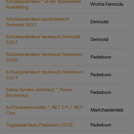
Schülerpraktikum * in der technischen
Wutha-Farnroda
Ausbildung
Umwe
Schülerpraktikum kaufmännisch
Detmold
Produ
Detmold 2027
Schne
einfa
Schülerpraktikum technisch Detmold
Detmold
REACH
2027
PCF-D
herun
Schülerpraktikum technisch Paderborn
Paderborn
2026
Schülerpraktikum technisch Paderborn
Paderborn
2027
Weidmüller
Configurator
Senior System Architect * Power
Paderborn
Electronics
Digital
Engineering
auf einem
Softwareentwickler * .NET C# / .NET
neuen Niveau
Marktheidenfeld
Core
‒ intuitiv,
unkompliziert,
schnell
Tagespraktikum Paderborn 2026
Paderborn