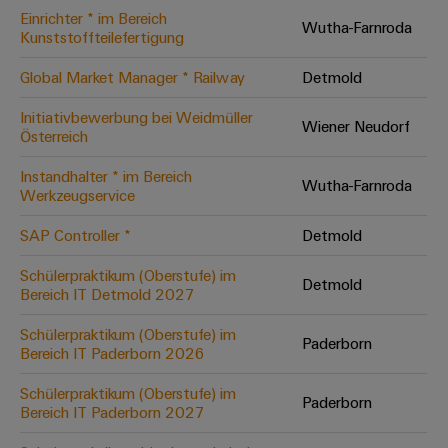
Einrichter * im Bereich
Modifizierte
Wutha-Farnroda
Kunststoffteilefertigung
und
bestückte
Global Market Manager * Railway
Detmold
Gehäuse
Initiativbewerbung bei Weidmüller
Wiener Neudorf
Österreich
Kundenspezifische
Kabelkonfektionierung
Instandhalter * im Bereich
Wutha-Farnroda
Werkzeugservice
SAP Controller *
Detmold
Produktinnovationen
Schülerpraktikum (Oberstufe) im
Detmold
Praxisnahe
Bereich IT Detmold 2027
Verbindungen für
Ihre Industrie.
Schülerpraktikum (Oberstufe) im
Unsere Neuheiten
Paderborn
im Bereich
Bereich IT Paderborn 2026
Industrial
Connectivity.
Schülerpraktikum (Oberstufe) im
Paderborn
Bereich IT Paderborn 2027