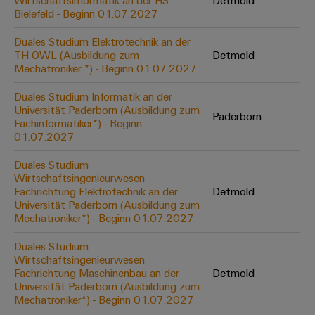
Wirtschaftsinformatik an der HS
Detmold
Werkzeuge
Bielefeld - Beginn 01.07.2027
Abwasseraufbereitung
Automaten
Lösungen
Duales Studium Elektrotechnik an der
für
TH OWL (Ausbildung zum
Detmold
die
Software
Mechatroniker *) - Beginn 01.07.2027
Wasser-
und
Markierer
Duales Studium Informatik an der
Abwasserindustrie
Universität Paderborn (Ausbildung zum
Paderborn
Industriedrucker
Fachinformatiker*) - Beginn
Wasserstoff
01.07.2027
Wasserstoff
Industrieleuchte
als
Duales Studium
Schlüsseltechnologie
Wirtschaftsingenieurwesen
Cabinet
für
Fachrichtung Elektrotechnik an der
Detmold
die
Infrastructure
Universität Paderborn (Ausbildung zum
Energiewende
Mechatroniker*) - Beginn 01.07.2027
Windenergie
Duales Studium
Assemblierungsservice
Effizienter
Wirtschaftsingenieurwesen
Betrieb
Fachrichtung Maschinenbau an der
Detmold
von
Bestückte
Universität Paderborn (Ausbildung zum
Windparks
Klemmenleisten
Mechatroniker*) - Beginn 01.07.2027