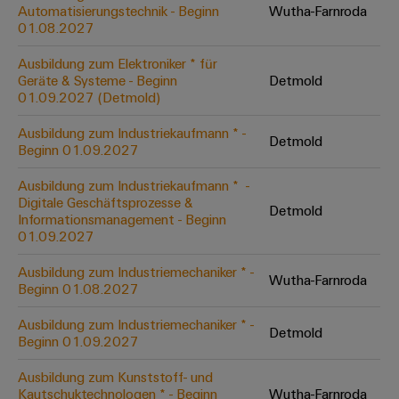
Unternehmensmeldungen
Technischer
Automatisierungstechnik - Beginn
Wutha-Farnroda
Verbindungslösungen
Systeme
Elektronikgehäuse
Support
01.08.2027
für
Offene
Fachpressemeldungen
und
Geräte
Ausbildungs-
Blitz-
Lösungen
Umweltbezogene
Ausbildung zum Elektroniker * für
Pressekontakt
Konventionelle
und
Geräte & Systeme - Beginn
Detmold
und
Produktkonformität
01.09.2027 (Detmold)
Energieerzeugung
Dezentrale
Studienplätze
Überspannungsschutz
Zukunftssicherheit
Automatisierung
Engineering
Ausbildung zum Industriekaufmann * -
für
Detmold
Unsere
PV
Daten
Beginn 01.09.2027
bewährte
Energiemanagement-
Partner
Veranstaltungen
Generatoranschlusskasten
Energieerzeugung
Lösungen
Technische
Ausbildung zum Industriekaufmann * ​ -
Digitale Geschäftsprozesse &
IIoT
Aktuelle
Maschinenbau
Feldbusverteiler
Produktkataloge
Detmold
Informationsmanagement - Beginn
IIoT
and
Termine
Lösungen
01.09.2027
&
Reparatur
für
Automation
verschiedene
Workshops
Automation
und
Ausbildung zum Industriemechaniker * -
Partner
Automatisierung
Segmente
Wutha-Farnroda
für
Beginn 01.08.2027
Software
Ersatzteile
Netzwerk
der
&
Schulklassen
Maschinen
Software
Ausbildung zum Industriemechaniker * -
Industrial
Trainings
und
Detmold
IIoT
Beginn 01.09.2027
Fabrikautomation
Analytics
und
and
Steuerungen
Webinare
Ausbildung zum Kunststoff- und
Öl
Automation
Industrial
Kautschuktechnologen * - Beginn
Wutha-Farnroda
I/O-