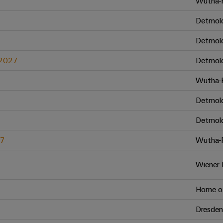
Wutha-F
Detmol
Detmol
.2027
Detmol
Wutha-F
Detmol
Detmol
27
Wutha-F
Wiener 
Home of
Dresden