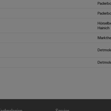
Paderbo
Paderbo
Hörselb
Hainich
Markthe
Detmol
Detmol
echnologien
Service