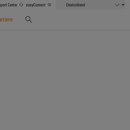
port Center
easyConnect
rriere