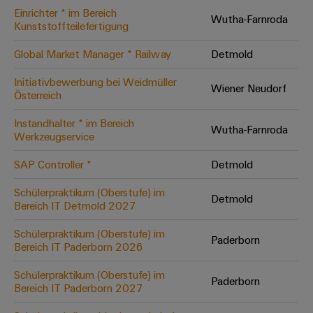
Einrichter * im Bereich
Modifizierte
Wutha-Farnroda
Kunststoffteilefertigung
und
bestückte
Global Market Manager * Railway
Detmold
Gehäuse
Initiativbewerbung bei Weidmüller
Wiener Neudorf
Österreich
Kundenspezifische
Kabelkonfektionierung
Instandhalter * im Bereich
Wutha-Farnroda
Werkzeugservice
SAP Controller *
Detmold
Produktinnovationen
Schülerpraktikum (Oberstufe) im
Detmold
Praxisnahe
Bereich IT Detmold 2027
Verbindungen für
Ihre Industrie.
Schülerpraktikum (Oberstufe) im
Unsere Neuheiten
Paderborn
im Bereich
Bereich IT Paderborn 2026
Industrial
Connectivity.
Schülerpraktikum (Oberstufe) im
Paderborn
Bereich IT Paderborn 2027