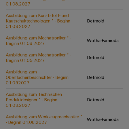
&
Solution
01.08.2027
Automation
PSIRT
Systeme
Gas
Partner
Ausbildung zum Kunststoff- und
Sicherer
finden
Stellenbörse
Industrial
Industrial
Kautschuktechnologen * - Beginn
Detmold
Betrieb
IoT
Ethernet
Digitale
01.09.2027
mit
Solution
vernetzten
Bestellmöglichkeiten
Partner
Industrial
Lösungen
Touch-
Ausbildung zum Mechatroniker * -
Wutha-Farnroda
für
-
Beginn 01.08.2027
Security
Panels
eShop
die
Systemintegratoren
Prozessindustrie
Ausbildung zum Mechatroniker * -
Industrial
Engineering-
Detmold
OCI-
Beginn 01.09.2027
Service
Photovoltaik
und
Schnittstelle
Platform
Mehr
Ausbildung zum
Visualisierungstools
Messen
Chancen in der
Ressourceneffizienz
EDI-
Oberflächenbeschichter - Beginn
Detmold
easyConnect
&
Entwicklung
durch
01.092027
Energiemessung
Schnittstelle
Spannende Aufgabe
Events
Sonnenenergie
EZA-
in unseren
und
Ausbildung zum Technischen
Entwicklungsbereic
Regler
Schaltschrankbau
Smart
Globale
Produktdesigner * - Beginn
Detmold
ALLE
01.09.2027
Lösungen
Metering
Messen
SERVICES
für
&
die
Ausbildung zum Werkzeugmechaniker *
Weidmüller
Gerätehersteller
Wutha-Farnroda
Events
Herausforderungen
- Beginn 01.08.2027
Industrial
im