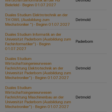
Wirtschaftsinformatik an der HS
Detmold
Werkzeuge
Bielefeld - Beginn 01.07.2027
Abwasseraufbereitung
Automaten
Lösungen
Duales Studium Elektrotechnik an der
für
TH OWL (Ausbildung zum
Detmold
die
Software
Mechatroniker *) - Beginn 01.07.2027
Wasser-
und
Markierer
Duales Studium Informatik an der
Abwasserindustrie
Universität Paderborn (Ausbildung zum
Paderborn
Industriedrucker
Fachinformatiker*) - Beginn
Wasserstoff
01.07.2027
Wasserstoff
Industrieleuchte
als
Duales Studium
Schlüsseltechnologie
Wirtschaftsingenieurwesen
Cabinet
für
Fachrichtung Elektrotechnik an der
Detmold
die
Infrastructure
Universität Paderborn (Ausbildung zum
Energiewende
Mechatroniker*) - Beginn 01.07.2027
Windenergie
Duales Studium
Assemblierungsservice
Effizienter
Wirtschaftsingenieurwesen
Betrieb
Fachrichtung Maschinenbau an der
Detmold
von
Bestückte
Universität Paderborn (Ausbildung zum
Windparks
Klemmenleisten
Mechatroniker*) - Beginn 01.07.2027