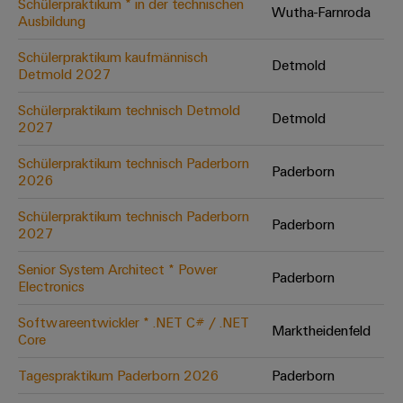
Schülerpraktikum * in der technischen
Wutha-Farnroda
Ausbildung
Umwe
Schülerpraktikum kaufmännisch
Detmold
Produ
Detmold 2027
Schne
einfa
Schülerpraktikum technisch Detmold
Detmold
REACH
2027
PCF-D
herun
Schülerpraktikum technisch Paderborn
Paderborn
2026
Schülerpraktikum technisch Paderborn
Paderborn
2027
Weidmüller
Configurator
Senior System Architect * Power
Paderborn
Electronics
Digital
Engineering
auf einem
Softwareentwickler * .NET C# / .NET
neuen Niveau
Marktheidenfeld
Core
‒ intuitiv,
unkompliziert,
schnell
Tagespraktikum Paderborn 2026
Paderborn