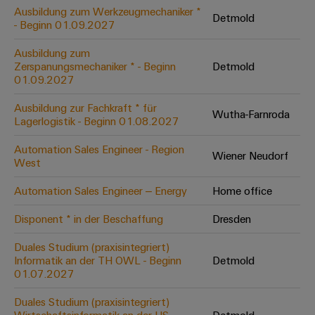
Leiterplattensteckverbinder
Schaltschrankbau
Ausbildung zum Werkzeugmechaniker *
AI
Detmold
Karriere auf
&
- Beginn 01.09.2027
dem Kindel
Schienenfahrzeuge
Remote
Leiterplattenklemmen
Unser
Moderne
Ausbildung zum
Access
neues
und
Zerspanungsmechaniker * - Beginn
Detmold
PCB
Distribution
&
digitale
01.09.2027
Center in
Connector
Lösungen
Thüringen
Cloud-
für
Ausbildung zur Fachkraft * für
Services
Wutha-Farnroda
Services
klimafreundliche
Lagerlogistik - Beginn 01.08.2027
Mobilitat
Original
Industrial
im
Automation Sales Engineer - Region
Wiener Neudorf
Equipment
Bahnverkehr
Service
West
Manufacturer
Platform
Schiffbau
Automation Sales Engineer – Energy
Home office
(OEM)
easyConnect
Umfassende
Verbindungslösungen
Disponent * in der Beschaffung
Dresden
für
die
Duales Studium (praxisintegriert)
Werkstatt
maritime
Informatik an der TH OWL - Beginn
Detmold
Industrie
&
01.07.2027
Zubehör
Wasseraufbereitung
Duales Studium (praxisintegriert)
&