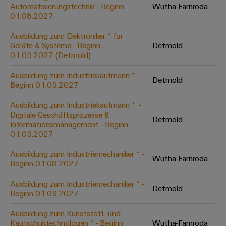
Unternehmensmeldungen
Technischer
Automatisierungstechnik - Beginn
Wutha-Farnroda
Verbindungslösungen
Systeme
Elektronikgehäuse
Support
01.08.2027
für
Offene
Fachpressemeldungen
und
Geräte
Ausbildungs-
Blitz-
Lösungen
Umweltbezogene
Ausbildung zum Elektroniker * für
Pressekontakt
Konventionelle
und
Geräte & Systeme - Beginn
Detmold
und
Produktkonformität
01.09.2027 (Detmold)
Energieerzeugung
Dezentrale
Studienplätze
Überspannungsschutz
Zukunftssicherheit
Automatisierung
Engineering
Ausbildung zum Industriekaufmann * -
für
Detmold
Unsere
PV
Daten
Beginn 01.09.2027
bewährte
Energiemanagement-
Partner
Veranstaltungen
Generatoranschlusskasten
Energieerzeugung
Lösungen
Technische
Ausbildung zum Industriekaufmann * ​ -
Digitale Geschäftsprozesse &
IIoT
Aktuelle
Maschinenbau
Feldbusverteiler
Produktkataloge
Detmold
Informationsmanagement - Beginn
IIoT
and
Termine
Lösungen
01.09.2027
&
Reparatur
für
Automation
verschiedene
Workshops
Automation
und
Ausbildung zum Industriemechaniker * -
Partner
Automatisierung
Segmente
Wutha-Farnroda
für
Beginn 01.08.2027
Software
Ersatzteile
Netzwerk
der
&
Schulklassen
Maschinen
Software
Ausbildung zum Industriemechaniker * -
Industrial
Trainings
und
Detmold
IIoT
Beginn 01.09.2027
Fabrikautomation
Analytics
und
and
Steuerungen
Webinare
Ausbildung zum Kunststoff- und
Öl
Automation
Industrial
Kautschuktechnologen * - Beginn
Wutha-Farnroda
I/O-