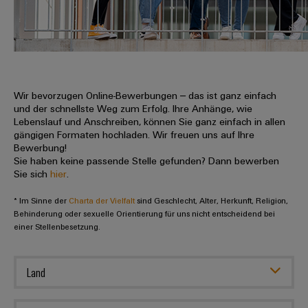
IN
Kabelkonfektionierung
zu
Offene
Leiterplattenklemmen
erlebbar
Weidmüller
Anschlusstechnologie
uns
Stellen
Vertrieb
werden.
Fast
für
Gehäusesysteme
Zahlen
DC-
Delivery
Promotionfahrzeug
Datencenter
Berufserfahrene
und
und
Microgrids
Service
Lösungen
Unternehmen
-
und
Fakten
Produkte
u-
komponenten
Wir bevorzugen Online-Bewerbungen – das ist ganz einfach
Distribution
Für
für
Unser
und der schnellste Weg zum Erfolg. Ihre Anhänge, wie
OS
Karriere
Beratung
Rechenzentren
Kabeleinführungssysteme
Studierende
Lebenslauf und Anschreiben, können Sie ganz einfach in allen
Info
Vorstand
Edge
–
und
gängigen Formaten hochladen. Wir freuen uns auf Ihre
und
effizient,
für
Computing
Bewerbung!
digitale
Werkstudententätigkeiten
Nachhaltigkeit
zuverlässig,
-
unsere
Sie haben keine passende Stelle gefunden? Dann bewerben
Planung
skalierbar
Industrial
komponenten
Sie sich
hier
.
Partner
Praktika
Weidmüller
5G
Energiespeicher
easyConnect
* Im Sinne der
Academy
Charta der Vielfalt
sind Geschlecht, Alter, Herkunft, Religion,
Anschlussleitungen,
Vertrieb
Abschlussarbeiten
Lösungen
-
Behinderung oder sexuelle Orientierung für uns nicht entscheidend bei
Single
Patchkabel
und
einer Stellenbesetzung.
People
Ihre
Großhandelssuche
Neuanfang
Produkte
Pair
und
&
für
Industrial
für
Ethernet
Kabel
Energiespeichersysteme
Culture
Service
Land
Studienabbrecher
(ESS)
SPS
Platform
News
Compliance
Energieübertragung
Offene
Systemverkabelung