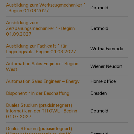
Leiterplattensteckverbinder
Schaltschrankbau
Ausbildung zum Werkzeugmechaniker *
AI
Detmold
Karriere auf
&
- Beginn 01.09.2027
dem Kindel
Schienenfahrzeuge
Remote
Leiterplattenklemmen
Unser
Moderne
Ausbildung zum
Access
neues
und
Zerspanungsmechaniker * - Beginn
Detmold
PCB
Distribution
&
digitale
01.09.2027
Center in
Connector
Lösungen
Thüringen
Cloud-
für
Ausbildung zur Fachkraft * für
Services
Wutha-Farnroda
Services
klimafreundliche
Lagerlogistik - Beginn 01.08.2027
Mobilitat
Original
Industrial
im
Automation Sales Engineer - Region
Wiener Neudorf
Equipment
Bahnverkehr
Service
West
Manufacturer
Platform
Schiffbau
Automation Sales Engineer – Energy
Home office
(OEM)
easyConnect
Umfassende
Verbindungslösungen
Disponent * in der Beschaffung
Dresden
für
die
Duales Studium (praxisintegriert)
Werkstatt
maritime
Informatik an der TH OWL - Beginn
Detmold
Industrie
&
01.07.2027
Zubehör
Wasseraufbereitung
Duales Studium (praxisintegriert)
&