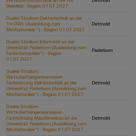
Wirtschaftsinformatik an der HS
Detmold
Werkzeuge
Bielefeld - Beginn 01.07.2027
Abwasseraufbereitung
Automaten
Lösungen
Duales Studium Elektrotechnik an der
für
TH OWL (Ausbildung zum
Detmold
die
Software
Mechatroniker *) - Beginn 01.07.2027
Wasser-
und
Markierer
Duales Studium Informatik an der
Abwasserindustrie
Universität Paderborn (Ausbildung zum
Paderborn
Industriedrucker
Fachinformatiker*) - Beginn
Wasserstoff
01.07.2027
Wasserstoff
Industrieleuchte
als
Duales Studium
Schlüsseltechnologie
Wirtschaftsingenieurwesen
Cabinet
für
Fachrichtung Elektrotechnik an der
Detmold
die
Infrastructure
Universität Paderborn (Ausbildung zum
Energiewende
Mechatroniker*) - Beginn 01.07.2027
Windenergie
Duales Studium
Assemblierungsservice
Effizienter
Wirtschaftsingenieurwesen
Betrieb
Fachrichtung Maschinenbau an der
Detmold
von
Bestückte
Universität Paderborn (Ausbildung zum
Windparks
Klemmenleisten
Mechatroniker*) - Beginn 01.07.2027