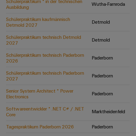
Schülerpraktikum * in der technischen
Wutha-Farnroda
Ausbildung
Umwe
Schülerpraktikum kaufmännisch
Detmold
Produ
Detmold 2027
Schne
einfa
Schülerpraktikum technisch Detmold
Detmold
REACH
2027
PCF-D
herun
Schülerpraktikum technisch Paderborn
Paderborn
2026
Schülerpraktikum technisch Paderborn
Paderborn
2027
Weidmüller
Configurator
Senior System Architect * Power
Paderborn
Electronics
Digital
Engineering
auf einem
Softwareentwickler * .NET C# / .NET
neuen Niveau
Marktheidenfeld
Core
‒ intuitiv,
unkompliziert,
schnell
Tagespraktikum Paderborn 2026
Paderborn