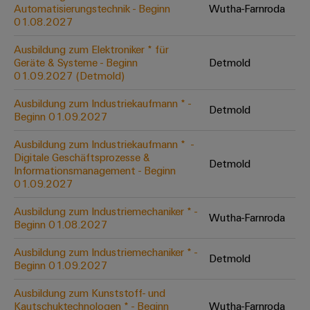
Unternehmensmeldungen
Technischer
Automatisierungstechnik - Beginn
Wutha-Farnroda
Verbindungslösungen
Systeme
Elektronikgehäuse
Support
01.08.2027
für
Offene
Fachpressemeldungen
und
Geräte
Ausbildungs-
Blitz-
Lösungen
Umweltbezogene
Ausbildung zum Elektroniker * für
Pressekontakt
Konventionelle
und
Geräte & Systeme - Beginn
Detmold
und
Produktkonformität
01.09.2027 (Detmold)
Energieerzeugung
Dezentrale
Studienplätze
Überspannungsschutz
Zukunftssicherheit
Automatisierung
Engineering
Ausbildung zum Industriekaufmann * -
für
Detmold
Unsere
PV
Daten
Beginn 01.09.2027
bewährte
Energiemanagement-
Partner
Veranstaltungen
Generatoranschlusskasten
Energieerzeugung
Lösungen
Technische
Ausbildung zum Industriekaufmann * ​ -
Digitale Geschäftsprozesse &
IIoT
Aktuelle
Maschinenbau
Feldbusverteiler
Produktkataloge
Detmold
Informationsmanagement - Beginn
IIoT
and
Termine
Lösungen
01.09.2027
&
Reparatur
für
Automation
verschiedene
Workshops
Automation
und
Ausbildung zum Industriemechaniker * -
Partner
Automatisierung
Segmente
Wutha-Farnroda
für
Beginn 01.08.2027
Software
Ersatzteile
Netzwerk
der
&
Schulklassen
Maschinen
Software
Ausbildung zum Industriemechaniker * -
Industrial
Trainings
und
Detmold
IIoT
Beginn 01.09.2027
Fabrikautomation
Analytics
und
and
Steuerungen
Webinare
Ausbildung zum Kunststoff- und
Öl
Automation
Industrial
Kautschuktechnologen * - Beginn
Wutha-Farnroda
I/O-