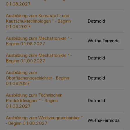
&
Solution
01.08.2027
Automation
PSIRT
Systeme
Gas
Partner
Ausbildung zum Kunststoff- und
Sicherer
finden
Stellenbörse
Industrial
Industrial
Kautschuktechnologen * - Beginn
Detmold
Betrieb
IoT
Ethernet
Digitale
01.09.2027
mit
Solution
vernetzten
Bestellmöglichkeiten
Partner
Industrial
Lösungen
Touch-
Ausbildung zum Mechatroniker * -
Wutha-Farnroda
für
-
Beginn 01.08.2027
Security
Panels
eShop
die
Systemintegratoren
Prozessindustrie
Ausbildung zum Mechatroniker * -
Industrial
Engineering-
Detmold
OCI-
Beginn 01.09.2027
Service
Photovoltaik
und
Schnittstelle
Platform
Mehr
Ausbildung zum
Visualisierungstools
Messen
Chancen in der
Ressourceneffizienz
EDI-
Oberflächenbeschichter - Beginn
Detmold
easyConnect
&
Entwicklung
durch
01.092027
Energiemessung
Schnittstelle
Spannende Aufgabe
Events
Sonnenenergie
EZA-
in unseren
und
Ausbildung zum Technischen
Entwicklungsbereic
Regler
Schaltschrankbau
Smart
Globale
Produktdesigner * - Beginn
Detmold
ALLE
01.09.2027
Lösungen
Metering
Messen
SERVICES
für
&
die
Ausbildung zum Werkzeugmechaniker *
Weidmüller
Gerätehersteller
Wutha-Farnroda
Events
Herausforderungen
- Beginn 01.08.2027
Industrial
im