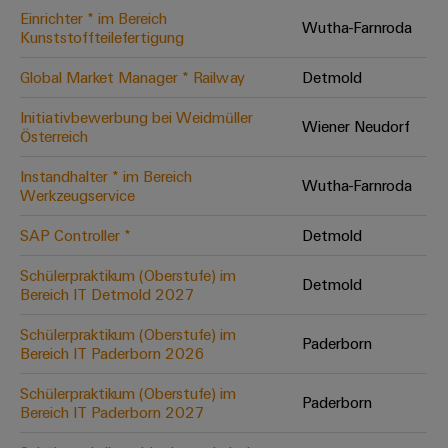
Einrichter * im Bereich
Modifizierte
Wutha-Farnroda
Kunststoffteilefertigung
und
bestückte
Global Market Manager * Railway
Detmold
Gehäuse
Initiativbewerbung bei Weidmüller
Wiener Neudorf
Österreich
Kundenspezifische
Kabelkonfektionierung
Instandhalter * im Bereich
Wutha-Farnroda
Werkzeugservice
SAP Controller *
Detmold
Produktinnovationen
Schülerpraktikum (Oberstufe) im
Detmold
Praxisnahe
Bereich IT Detmold 2027
Verbindungen für
Ihre Industrie.
Schülerpraktikum (Oberstufe) im
Unsere Neuheiten
Paderborn
im Bereich
Bereich IT Paderborn 2026
Industrial
Connectivity.
Schülerpraktikum (Oberstufe) im
Paderborn
Bereich IT Paderborn 2027