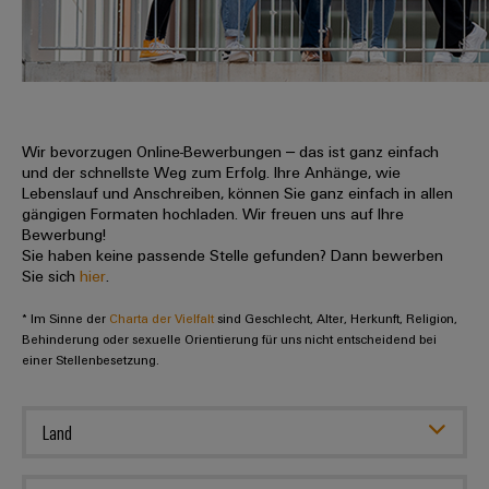
IN
Kabelkonfektionierung
zu
Offene
Leiterplattenklemmen
erlebbar
Weidmüller
Anschlusstechnologie
uns
Stellen
Vertrieb
werden.
Fast
für
Gehäusesysteme
Zahlen
DC-
Delivery
Promotionfahrzeug
Datencenter
Berufserfahrene
und
und
Microgrids
Service
Lösungen
Unternehmen
-
und
Fakten
Produkte
u-
komponenten
Wir bevorzugen Online-Bewerbungen – das ist ganz einfach
Distribution
Für
für
Unser
und der schnellste Weg zum Erfolg. Ihre Anhänge, wie
OS
Karriere
Beratung
Rechenzentren
Kabeleinführungssysteme
Studierende
Lebenslauf und Anschreiben, können Sie ganz einfach in allen
Info
Vorstand
Edge
–
und
gängigen Formaten hochladen. Wir freuen uns auf Ihre
und
effizient,
für
Computing
Bewerbung!
digitale
Werkstudententätigkeiten
Nachhaltigkeit
zuverlässig,
-
unsere
Sie haben keine passende Stelle gefunden? Dann bewerben
Planung
skalierbar
Industrial
komponenten
Sie sich
hier
.
Partner
Praktika
Weidmüller
5G
Energiespeicher
easyConnect
* Im Sinne der
Academy
Charta der Vielfalt
sind Geschlecht, Alter, Herkunft, Religion,
Anschlussleitungen,
Vertrieb
Abschlussarbeiten
Lösungen
-
Behinderung oder sexuelle Orientierung für uns nicht entscheidend bei
Single
Patchkabel
und
einer Stellenbesetzung.
People
Ihre
Großhandelssuche
Neuanfang
Produkte
Pair
und
&
für
Industrial
für
Ethernet
Kabel
Energiespeichersysteme
Culture
Service
Land
Studienabbrecher
(ESS)
SPS
Platform
News
Compliance
Energieübertragung
Offene
Systemverkabelung