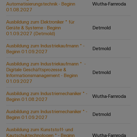
Unternehmensmeldungen
Technischer
Automatisierungstechnik - Beginn
Wutha-Farnroda
Verbindungslösungen
Systeme
Elektronikgehäuse
Support
01.08.2027
für
Offene
Fachpressemeldungen
und
Geräte
Ausbildungs-
Blitz-
Lösungen
Umweltbezogene
Ausbildung zum Elektroniker * für
Pressekontakt
Konventionelle
und
Geräte & Systeme - Beginn
Detmold
und
Produktkonformität
01.09.2027 (Detmold)
Energieerzeugung
Dezentrale
Studienplätze
Überspannungsschutz
Zukunftssicherheit
Automatisierung
Engineering
Ausbildung zum Industriekaufmann * -
für
Detmold
Unsere
PV
Daten
Beginn 01.09.2027
bewährte
Energiemanagement-
Partner
Veranstaltungen
Generatoranschlusskasten
Energieerzeugung
Lösungen
Technische
Ausbildung zum Industriekaufmann * ​ -
Digitale Geschäftsprozesse &
IIoT
Aktuelle
Maschinenbau
Feldbusverteiler
Produktkataloge
Detmold
Informationsmanagement - Beginn
IIoT
and
Termine
Lösungen
01.09.2027
&
Reparatur
für
Automation
verschiedene
Workshops
Automation
und
Ausbildung zum Industriemechaniker * -
Partner
Automatisierung
Segmente
Wutha-Farnroda
für
Beginn 01.08.2027
Software
Ersatzteile
Netzwerk
der
&
Schulklassen
Maschinen
Software
Ausbildung zum Industriemechaniker * -
Industrial
Trainings
und
Detmold
IIoT
Beginn 01.09.2027
Fabrikautomation
Analytics
und
and
Steuerungen
Webinare
Ausbildung zum Kunststoff- und
Öl
Automation
Industrial
Kautschuktechnologen * - Beginn
Wutha-Farnroda
I/O-