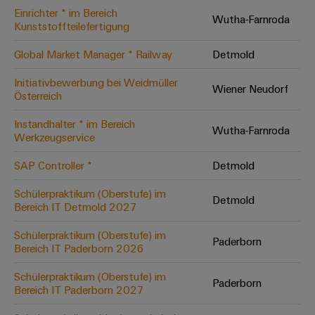
Einrichter * im Bereich
Modifizierte
Wutha-Farnroda
Kunststoffteilefertigung
und
bestückte
Global Market Manager * Railway
Detmold
Gehäuse
Initiativbewerbung bei Weidmüller
Wiener Neudorf
Österreich
Kundenspezifische
Kabelkonfektionierung
Instandhalter * im Bereich
Wutha-Farnroda
Werkzeugservice
SAP Controller *
Detmold
Produktinnovationen
Schülerpraktikum (Oberstufe) im
Detmold
Praxisnahe
Bereich IT Detmold 2027
Verbindungen für
Ihre Industrie.
Schülerpraktikum (Oberstufe) im
Unsere Neuheiten
Paderborn
im Bereich
Bereich IT Paderborn 2026
Industrial
Connectivity.
Schülerpraktikum (Oberstufe) im
Paderborn
Bereich IT Paderborn 2027