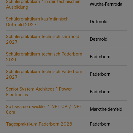
Schülerpraktikum * in der technischen
Wutha-Farnroda
Ausbildung
Umwe
Schülerpraktikum kaufmännisch
Detmold
Produ
Detmold 2027
Schne
einfa
Schülerpraktikum technisch Detmold
Detmold
REACH
2027
PCF-D
herun
Schülerpraktikum technisch Paderborn
Paderborn
2026
Schülerpraktikum technisch Paderborn
Paderborn
2027
Weidmüller
Configurator
Senior System Architect * Power
Paderborn
Electronics
Digital
Engineering
auf einem
Softwareentwickler * .NET C# / .NET
neuen Niveau
Marktheidenfeld
Core
‒ intuitiv,
unkompliziert,
schnell
Tagespraktikum Paderborn 2026
Paderborn