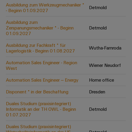
Leiterplattensteckverbinder
Schaltschrankbau
Ausbildung zum Werkzeugmechaniker *
AI
Detmold
Karriere auf
&
- Beginn 01.09.2027
dem Kindel
Schienenfahrzeuge
Remote
Leiterplattenklemmen
Unser
Moderne
Ausbildung zum
Access
neues
und
Zerspanungsmechaniker * - Beginn
Detmold
PCB
Distribution
&
digitale
01.09.2027
Center in
Connector
Lösungen
Thüringen
Cloud-
für
Ausbildung zur Fachkraft * für
Services
Wutha-Farnroda
Services
klimafreundliche
Lagerlogistik - Beginn 01.08.2027
Mobilitat
Original
Industrial
im
Automation Sales Engineer - Region
Wiener Neudorf
Equipment
Bahnverkehr
Service
West
Manufacturer
Platform
Schiffbau
Automation Sales Engineer – Energy
Home office
(OEM)
easyConnect
Umfassende
Verbindungslösungen
Disponent * in der Beschaffung
Dresden
für
die
Duales Studium (praxisintegriert)
Werkstatt
maritime
Informatik an der TH OWL - Beginn
Detmold
Industrie
&
01.07.2027
Zubehör
Wasseraufbereitung
Duales Studium (praxisintegriert)
&