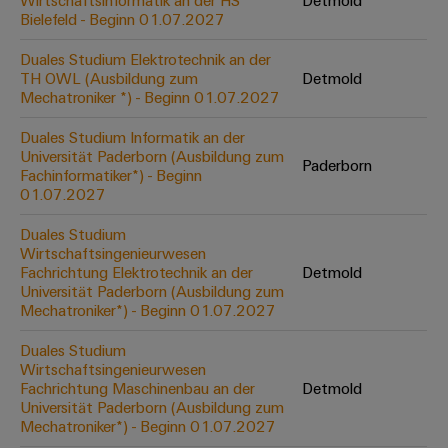
Wirtschaftsinformatik an der HS
Detmold
Werkzeuge
Bielefeld - Beginn 01.07.2027
Abwasseraufbereitung
Automaten
Lösungen
Duales Studium Elektrotechnik an der
für
TH OWL (Ausbildung zum
Detmold
die
Software
Mechatroniker *) - Beginn 01.07.2027
Wasser-
und
Markierer
Duales Studium Informatik an der
Abwasserindustrie
Universität Paderborn (Ausbildung zum
Paderborn
Industriedrucker
Fachinformatiker*) - Beginn
Wasserstoff
01.07.2027
Wasserstoff
Industrieleuchte
als
Duales Studium
Schlüsseltechnologie
Wirtschaftsingenieurwesen
Cabinet
für
Fachrichtung Elektrotechnik an der
Detmold
die
Infrastructure
Universität Paderborn (Ausbildung zum
Energiewende
Mechatroniker*) - Beginn 01.07.2027
Windenergie
Duales Studium
Assemblierungsservice
Effizienter
Wirtschaftsingenieurwesen
Betrieb
Fachrichtung Maschinenbau an der
Detmold
von
Bestückte
Universität Paderborn (Ausbildung zum
Windparks
Klemmenleisten
Mechatroniker*) - Beginn 01.07.2027