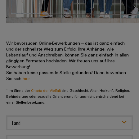
IN
Kabelkonfektionierung
zu
Offene
Leiterplattenklemmen
erlebbar
Weidmüller
Anschlusstechnologie
uns
Stellen
Vertrieb
werden.
Fast
für
Gehäusesysteme
Zahlen
DC-
Delivery
Promotionfahrzeug
Datencenter
Berufserfahrene
und
und
Microgrids
Service
Lösungen
Unternehmen
-
und
Fakten
Produkte
u-
komponenten
Wir bevorzugen Online-Bewerbungen – das ist ganz einfach
Distribution
Für
für
Unser
und der schnellste Weg zum Erfolg. Ihre Anhänge, wie
OS
Karriere
Beratung
Rechenzentren
Kabeleinführungssysteme
Studierende
Lebenslauf und Anschreiben, können Sie ganz einfach in allen
Info
Vorstand
Edge
–
und
gängigen Formaten hochladen. Wir freuen uns auf Ihre
und
effizient,
für
Computing
Bewerbung!
digitale
Werkstudententätigkeiten
Nachhaltigkeit
zuverlässig,
-
unsere
Sie haben keine passende Stelle gefunden? Dann bewerben
Planung
skalierbar
Industrial
komponenten
Sie sich
hier
.
Partner
Praktika
Weidmüller
5G
Energiespeicher
easyConnect
* Im Sinne der
Academy
Charta der Vielfalt
sind Geschlecht, Alter, Herkunft, Religion,
Anschlussleitungen,
Vertrieb
Abschlussarbeiten
Lösungen
-
Behinderung oder sexuelle Orientierung für uns nicht entscheidend bei
Single
Patchkabel
und
einer Stellenbesetzung.
People
Ihre
Großhandelssuche
Neuanfang
Produkte
Pair
und
&
für
Industrial
für
Ethernet
Kabel
Energiespeichersysteme
Culture
Service
Land
Studienabbrecher
(ESS)
SPS
Platform
News
Compliance
Energieübertragung
Offene
Systemverkabelung