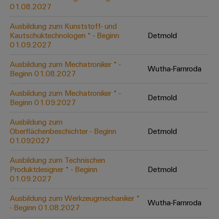
&
Solution
01.08.2027
Automation
PSIRT
Systeme
Gas
Partner
Ausbildung zum Kunststoff- und
Sicherer
finden
Stellenbörse
Industrial
Industrial
Kautschuktechnologen * - Beginn
Detmold
Betrieb
IoT
Ethernet
Digitale
01.09.2027
mit
Solution
vernetzten
Bestellmöglichkeiten
Partner
Industrial
Lösungen
Touch-
Ausbildung zum Mechatroniker * -
Wutha-Farnroda
für
-
Beginn 01.08.2027
Security
Panels
eShop
die
Systemintegratoren
Prozessindustrie
Ausbildung zum Mechatroniker * -
Industrial
Engineering-
Detmold
OCI-
Beginn 01.09.2027
Service
Photovoltaik
und
Schnittstelle
Platform
Mehr
Ausbildung zum
Visualisierungstools
Messen
Chancen in der
Ressourceneffizienz
EDI-
Oberflächenbeschichter - Beginn
Detmold
easyConnect
&
Entwicklung
durch
01.092027
Energiemessung
Schnittstelle
Spannende Aufgabe
Events
Sonnenenergie
EZA-
in unseren
und
Ausbildung zum Technischen
Entwicklungsbereic
Regler
Schaltschrankbau
Smart
Globale
Produktdesigner * - Beginn
Detmold
ALLE
01.09.2027
Lösungen
Metering
Messen
SERVICES
für
&
die
Ausbildung zum Werkzeugmechaniker *
Weidmüller
Gerätehersteller
Wutha-Farnroda
Events
Herausforderungen
- Beginn 01.08.2027
Industrial
im