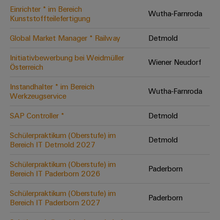
Einrichter * im Bereich
Modifizierte
Wutha-Farnroda
Kunststoffteilefertigung
und
bestückte
Global Market Manager * Railway
Detmold
Gehäuse
Initiativbewerbung bei Weidmüller
Wiener Neudorf
Österreich
Kundenspezifische
Kabelkonfektionierung
Instandhalter * im Bereich
Wutha-Farnroda
Werkzeugservice
SAP Controller *
Detmold
Produktinnovationen
Schülerpraktikum (Oberstufe) im
Detmold
Praxisnahe
Bereich IT Detmold 2027
Verbindungen für
Ihre Industrie.
Schülerpraktikum (Oberstufe) im
Unsere Neuheiten
Paderborn
im Bereich
Bereich IT Paderborn 2026
Industrial
Connectivity.
Schülerpraktikum (Oberstufe) im
Paderborn
Bereich IT Paderborn 2027