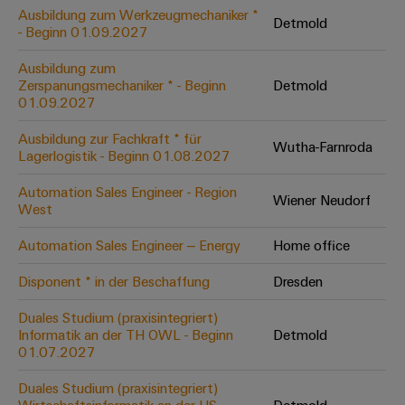
Leiterplattensteckverbinder
Schaltschrankbau
Ausbildung zum Werkzeugmechaniker *
AI
Detmold
Karriere auf
&
- Beginn 01.09.2027
dem Kindel
Schienenfahrzeuge
Remote
Leiterplattenklemmen
Unser
Moderne
Ausbildung zum
Access
neues
und
Zerspanungsmechaniker * - Beginn
Detmold
PCB
Distribution
&
digitale
01.09.2027
Center in
Connector
Lösungen
Thüringen
Cloud-
für
Ausbildung zur Fachkraft * für
Services
Wutha-Farnroda
Services
klimafreundliche
Lagerlogistik - Beginn 01.08.2027
Mobilitat
Original
Industrial
im
Automation Sales Engineer - Region
Wiener Neudorf
Equipment
Bahnverkehr
Service
West
Manufacturer
Platform
Schiffbau
Automation Sales Engineer – Energy
Home office
(OEM)
easyConnect
Umfassende
Verbindungslösungen
Disponent * in der Beschaffung
Dresden
für
die
Duales Studium (praxisintegriert)
Werkstatt
maritime
Informatik an der TH OWL - Beginn
Detmold
Industrie
&
01.07.2027
Zubehör
Wasseraufbereitung
Duales Studium (praxisintegriert)
&