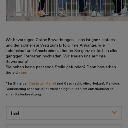
IN
Kabelkonfektionierung
zu
Offene
Leiterplattenklemmen
erlebbar
Weidmüller
Anschlusstechnologie
uns
Stellen
Vertrieb
werden.
Fast
für
Gehäusesysteme
Zahlen
DC-
Delivery
Promotionfahrzeug
Datencenter
Berufserfahrene
und
und
Microgrids
Service
Lösungen
Unternehmen
-
und
Fakten
Produkte
u-
komponenten
Wir bevorzugen Online-Bewerbungen – das ist ganz einfach
Distribution
Für
für
Unser
und der schnellste Weg zum Erfolg. Ihre Anhänge, wie
OS
Karriere
Beratung
Rechenzentren
Kabeleinführungssysteme
Studierende
Lebenslauf und Anschreiben, können Sie ganz einfach in allen
Info
Vorstand
Edge
–
und
gängigen Formaten hochladen. Wir freuen uns auf Ihre
und
effizient,
für
Computing
Bewerbung!
digitale
Werkstudententätigkeiten
Nachhaltigkeit
zuverlässig,
-
unsere
Sie haben keine passende Stelle gefunden? Dann bewerben
Planung
skalierbar
Industrial
komponenten
Sie sich
hier
.
Partner
Praktika
Weidmüller
5G
Energiespeicher
easyConnect
* Im Sinne der
Academy
Charta der Vielfalt
sind Geschlecht, Alter, Herkunft, Religion,
Anschlussleitungen,
Vertrieb
Abschlussarbeiten
Lösungen
-
Behinderung oder sexuelle Orientierung für uns nicht entscheidend bei
Single
Patchkabel
und
einer Stellenbesetzung.
People
Ihre
Großhandelssuche
Neuanfang
Produkte
Pair
und
&
für
Industrial
für
Ethernet
Kabel
Energiespeichersysteme
Culture
Service
Land
Studienabbrecher
(ESS)
SPS
Platform
News
Compliance
Energieübertragung
Offene
Systemverkabelung