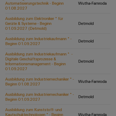
Unternehmensmeldungen
Technischer
Automatisierungstechnik - Beginn
Wutha-Farnroda
Verbindungslösungen
Systeme
Elektronikgehäuse
Support
01.08.2027
für
Offene
Fachpressemeldungen
und
Geräte
Ausbildungs-
Blitz-
Lösungen
Umweltbezogene
Ausbildung zum Elektroniker * für
Pressekontakt
Konventionelle
und
Geräte & Systeme - Beginn
Detmold
und
Produktkonformität
01.09.2027 (Detmold)
Energieerzeugung
Dezentrale
Studienplätze
Überspannungsschutz
Zukunftssicherheit
Automatisierung
Engineering
Ausbildung zum Industriekaufmann * -
für
Detmold
Unsere
PV
Daten
Beginn 01.09.2027
bewährte
Energiemanagement-
Partner
Veranstaltungen
Generatoranschlusskasten
Energieerzeugung
Lösungen
Technische
Ausbildung zum Industriekaufmann * ​ -
Digitale Geschäftsprozesse &
IIoT
Aktuelle
Maschinenbau
Feldbusverteiler
Produktkataloge
Detmold
Informationsmanagement - Beginn
IIoT
and
Termine
Lösungen
01.09.2027
&
Reparatur
für
Automation
verschiedene
Workshops
Automation
und
Ausbildung zum Industriemechaniker * -
Partner
Automatisierung
Segmente
Wutha-Farnroda
für
Beginn 01.08.2027
Software
Ersatzteile
Netzwerk
der
&
Schulklassen
Maschinen
Software
Ausbildung zum Industriemechaniker * -
Industrial
Trainings
und
Detmold
IIoT
Beginn 01.09.2027
Fabrikautomation
Analytics
und
and
Steuerungen
Webinare
Ausbildung zum Kunststoff- und
Öl
Automation
Industrial
Kautschuktechnologen * - Beginn
Wutha-Farnroda
I/O-