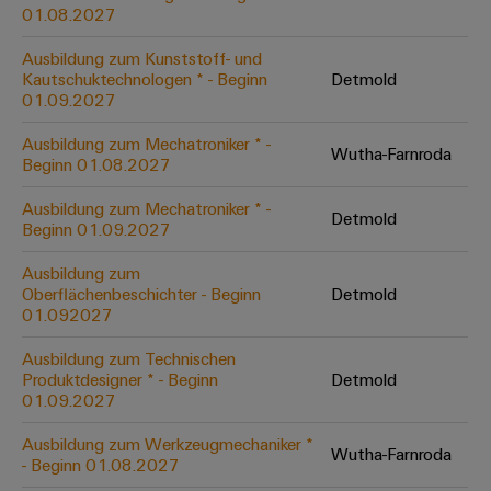
&
Solution
01.08.2027
Automation
PSIRT
Systeme
Gas
Partner
Ausbildung zum Kunststoff- und
Sicherer
finden
Stellenbörse
Industrial
Industrial
Kautschuktechnologen * - Beginn
Detmold
Betrieb
IoT
Ethernet
Digitale
01.09.2027
mit
Solution
vernetzten
Bestellmöglichkeiten
Partner
Industrial
Lösungen
Touch-
Ausbildung zum Mechatroniker * -
Wutha-Farnroda
für
-
Beginn 01.08.2027
Security
Panels
eShop
die
Systemintegratoren
Prozessindustrie
Ausbildung zum Mechatroniker * -
Industrial
Engineering-
Detmold
OCI-
Beginn 01.09.2027
Service
Photovoltaik
und
Schnittstelle
Platform
Mehr
Ausbildung zum
Visualisierungstools
Messen
Chancen in der
Ressourceneffizienz
EDI-
Oberflächenbeschichter - Beginn
Detmold
easyConnect
&
Entwicklung
durch
01.092027
Energiemessung
Schnittstelle
Spannende Aufgabe
Events
Sonnenenergie
EZA-
in unseren
und
Ausbildung zum Technischen
Entwicklungsbereic
Regler
Schaltschrankbau
Smart
Globale
Produktdesigner * - Beginn
Detmold
ALLE
01.09.2027
Lösungen
Metering
Messen
SERVICES
für
&
die
Ausbildung zum Werkzeugmechaniker *
Weidmüller
Gerätehersteller
Wutha-Farnroda
Events
Herausforderungen
- Beginn 01.08.2027
Industrial
im