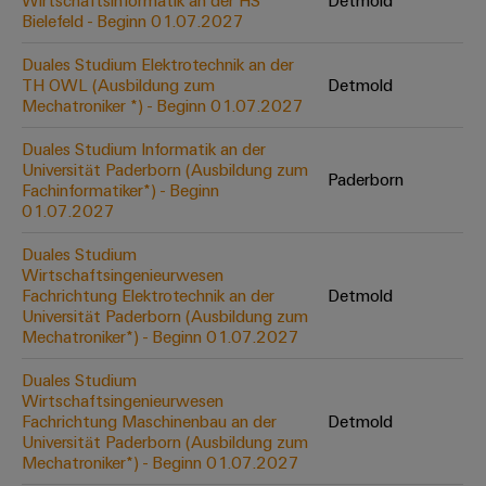
Wirtschaftsinformatik an der HS
Detmold
Werkzeuge
Bielefeld - Beginn 01.07.2027
Abwasseraufbereitung
Automaten
Lösungen
Duales Studium Elektrotechnik an der
für
TH OWL (Ausbildung zum
Detmold
die
Software
Mechatroniker *) - Beginn 01.07.2027
Wasser-
und
Markierer
Duales Studium Informatik an der
Abwasserindustrie
Universität Paderborn (Ausbildung zum
Paderborn
Industriedrucker
Fachinformatiker*) - Beginn
Wasserstoff
01.07.2027
Wasserstoff
Industrieleuchte
als
Duales Studium
Schlüsseltechnologie
Wirtschaftsingenieurwesen
Cabinet
für
Fachrichtung Elektrotechnik an der
Detmold
die
Infrastructure
Universität Paderborn (Ausbildung zum
Energiewende
Mechatroniker*) - Beginn 01.07.2027
Windenergie
Duales Studium
Assemblierungsservice
Effizienter
Wirtschaftsingenieurwesen
Betrieb
Fachrichtung Maschinenbau an der
Detmold
von
Bestückte
Universität Paderborn (Ausbildung zum
Windparks
Klemmenleisten
Mechatroniker*) - Beginn 01.07.2027