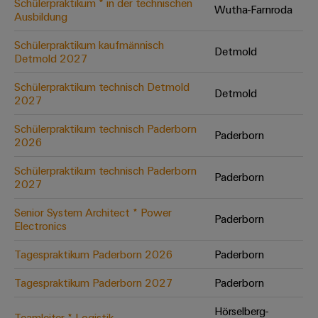
Schülerpraktikum * in der technischen
Wutha-Farnroda
Ausbildung
Umwe
Schülerpraktikum kaufmännisch
Detmold
Produ
Detmold 2027
Schne
einfa
Schülerpraktikum technisch Detmold
Detmold
REACH
2027
PCF-D
herun
Schülerpraktikum technisch Paderborn
Paderborn
2026
Schülerpraktikum technisch Paderborn
Paderborn
2027
Weidmüller
Configurator
Senior System Architect * Power
Paderborn
Electronics
Digital
Engineering
auf einem
Tagespraktikum Paderborn 2026
Paderborn
neuen Niveau
‒ intuitiv,
Tagespraktikum Paderborn 2027
Paderborn
unkompliziert,
schnell
Hörselberg-
Teamleiter * Logistik