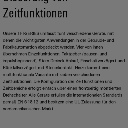
Newsletter Anmeldung
Schaltschrank-
Connectivity
Messen
und
Stellen
&
Zeitfunktionen
Weidmüller
und
Consulting
-
für
Migrationslösungen
Welt
Feldebene
Newsletter
verteilung
Studierende
Digitales
Anmeldung
Serviceschnittstellen
Orange
Stabilität
Feldverdrahtung
Engineering
und
Unsere TFI-SERIES umfasst fünf verschiedene Geräte, mit
Mag
Verteilerboxen
Sicherheit
Smart
denen die wichtigsten Anwendungen in der Gebäude- und
Für
|
Weidmüller
für
Kundenservice
Cabinet
Fabrikautomation abgedeckt werden. Vier von ihnen
moderne
Schülerinnen
Kundenmagazin
Configurator
übernehmen Einzelfunktionen: Taktgeber (pausen- und
Energienetze
Building
und
Webshop
Elektronik
impulsbeginnend), Stern-Dreieck-Anlauf, Einschaltverzögert und
Länder
PCB
Schüler
Gebäudeinfrastruktur
Smart
Rückfallverzögert mit Steuerkontakt. Hinzu kommt eine
Connector
Preisliste
Koppelrelais
Lösungen
Management
Metering
multifunktionale Variante mit sieben verschiedenen
Ausbildung
Services
für
&
Informationen
Kataloganforderung
Zeitfunktionen. Die Konfiguration der Zeitfunktionen und
die
Weidmüller
Halbleiterrelais
Duales
spezifischen
und
Zeitbereiche erfolgt einfach über einen frontseitig montierten
Akkreditiertes
Configurator
Anforderungen
Studium
Drehschalter. Alle Geräte erfüllen die internationalen Standards
Zertifikate
Labor
Trennverstärker
in
gemäß EN 61812 und besitzen eine UL-Zulassung für den
der
Workplace
und
Schülerpraktika
nordamerikanischen Markt.
Gebäudeinfrastruktur
Solutions
Messumformer
Presse
Support
Erfolgreiche
Gerätehersteller
Stromversorgungen
Karrierewege
Innovative