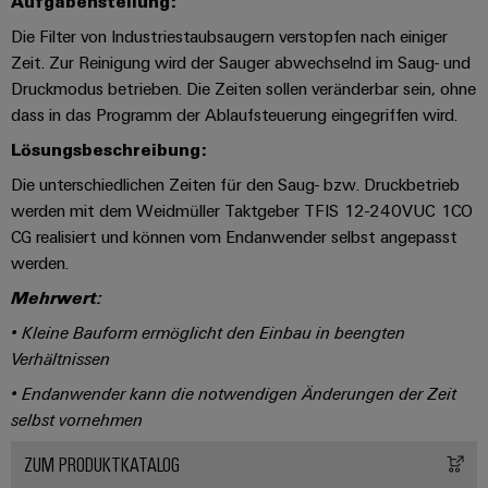
Aufgabenstellung:
Leiterplattensteckverbinder
Schaltschrankbau
AI
Karriere auf
Die Filter von Industriestaubsaugern verstopfen nach einiger
&
dem Kindel
Schienenfahrzeuge
Zeit. Zur Reinigung wird der Sauger abwechselnd im Saug- und
Remote
Leiterplattenklemmen
Unser
Moderne
Druckmodus betrieben. Die Zeiten sollen veränderbar sein, ohne
Access
neues
und
PCB
Distribution
dass in das Programm der Ablaufsteuerung eingegriffen wird.
&
digitale
Center in
Connector
Lösungen
Thüringen
Lösungsbeschreibung:
Cloud-
für
Services
Services
Die unterschiedlichen Zeiten für den Saug- bzw. Druckbetrieb
klimafreundliche
Mobilitat
werden mit dem Weidmüller Taktgeber TFIS 12-240VUC 1CO
Original
Industrial
im
CG realisiert und können vom Endanwender selbst angepasst
Equipment
Bahnverkehr
Service
werden.
Manufacturer
Platform
Schiffbau
Mehrwert:
(OEM)
easyConnect
Umfassende
• Kleine Bauform ermöglicht den Einbau in beengten
Verbindungslösungen
für
Verhältnissen
die
Werkstatt
• Endanwender kann die notwendigen Änderungen der Zeit
maritime
Industrie
&
selbst vornehmen
Zubehör
Wasseraufbereitung
ZUM PRODUKTKATALOG
&