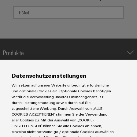
Produkte
IIoT & Automation Software
Lösungen & Technologien
Industriedrucker
Datenschutzeinstellungen
Koppelrelais
Automatisierung
Wir setzen auf unserer Website unbedingt erforderliche
Leiterplattensteckverbinder und Leiterplattenklemmen
Service
Industrial IoT
und optionale Cookies ein. Optionale Cookies benötigen
Markierungssysteme
wir für die Verbesserung unseres Onlineangebots, z.B.
Industrial Security
Connectivity Consulting
durch Leistungsmessung sowie durch auf Sie
Reihenklemmen
Single Pair Ethernet
Industrien
eShop / Digitale Bestellmöglichkeiten
zugeschnittene Werbung. Durch Auswahl von „ALLE
Stromversorgungen
COOKIES AKZEPTIEREN“ stimmen Sie der Verwendung
Smart Metering
Engineering-Daten
Datencenter
aller Cookies zu. Mit der Auswahl von „COOKIE-
SNAP IN Anschlusstechnologie
PCB Connector Services
EINSTELLUNGEN“ können Sie alle Cookies ablehnen,
AGB
Gerätehersteller
Workplace Solutions
einzelne nicht notwendige / optionale Cookies auswählen
Support Center
Impressum
Maschinenbau