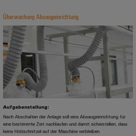
Werkzeuge
Abwasseraufbereitung
Automaten
Lösungen
Überwachung Absaugeinrichtung
für
die
Software
Wasser-
und
Markierer
Abwasserindustrie
Industriedrucker
Wasserstoff
Wasserstoff
Industrieleuchte
als
Schlüsseltechnologie
Cabinet
für
die
Infrastructure
Energiewende
Windenergie
Aufgabenstellung:
Assemblierungsservice
Effizienter
Betrieb
Nach Abschalten der Anlage soll eine Absaugeinrichtung für
von
Bestückte
eine bestimmte Zeit nachlaufen und damit sicherstellen, dass
Windparks
Klemmenleisten
keine Holzschnitzel auf der Maschine verbleiben.