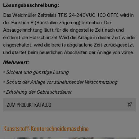
Lösungsbeschreibung:
Modifizierte
und
Das Weidmüller Zeitrelais TFIS 24-240VUC 1CO OFFC wird in
bestückte
der Funktion R (Rückfallverzögerung) betrieben. Die
Absaugeinrichtung läuft für die eingestellte Zeit nach und
Gehäuse
entfernt die Holzschnitzel. Wird die Anlage in dieser Zeit wieder
Kundenspezifische
eingeschaltet, wird die bereits abgelaufene Zeit zurückgesetzt
Kabelkonfektionierung
und startet beim neuerlichen Abschalten der Anlage von vorne.
Mehrwert:
• Sichere und günstige Lösung
Produktinnovationen
• Schutz der Anlage vor zunehmender Verschmutzung
Praxisnahe
• Erhöhung der Gebrauchsdauer
Verbindungen für
Ihre Industrie.
ZUM PRODUKTKATALOG
Unsere Neuheiten
im Bereich
Industrial
Connectivity.
Kunststoff-Konturschneidemaschine