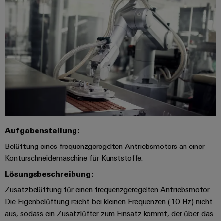
Umwe
Produ
Schne
einfa
REACH
PCF-D
herun
Aufgabenstellung:
Weidmüller
Configurator
Belüftung eines frequenzgeregelten Antriebsmotors an einer
Digital
Konturschneidemaschine für Kunststoffe.
Engineering
auf einem
Lösungsbeschreibung:
neuen Niveau
‒ intuitiv,
Zusatzbelüftung für einen frequenzgeregelten Antriebsmotor.
unkompliziert,
Die Eigenbelüftung reicht bei kleinen Frequenzen (10 Hz) nicht
schnell
aus, sodass ein Zusatzlüfter zum Einsatz kommt, der über das