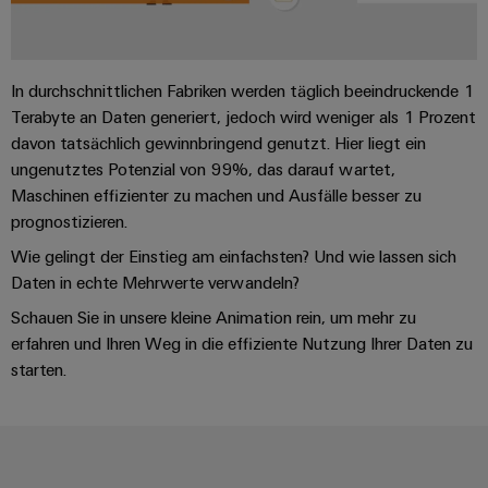
Schaltschrank-
Connectivity
Messen
und
Stellen
&
Weidmüller
und
Portfolio
Consulting
-
für
Migrationslösungen
Welt
Feldebene
Newsletter
verteilung
Studierende
Digitales
Anmeldung
In durchschnittlichen Fabriken werden täglich beeindruckende 1
Serviceschnittstellen
Beratung & Support
Orange
Stabilität
Feldverdrahtung
Engineering
Terabyte an Daten generiert, jedoch wird weniger als 1 Prozent
und
Mag
Verteilerboxen
davon tatsächlich gewinnbringend genutzt. Hier liegt ein
Sicherheit
Smart
Für
|
Weidmüller
Newsletter
für
ungenutztes Potenzial von 99%, das darauf wartet,
Kundenservice
Cabinet
moderne
Schülerinnen
Kundenmagazin
Configurator
Maschinen effizienter zu machen und Ausfälle besser zu
Energienetze
Building
und
Webshop
prognostizieren.​
Elektronik
Länder
PCB
Schüler
Gebäudeinfrastruktur
Smart
Wie gelingt der Einstieg am einfachsten? Und wie lassen sich
Connector
Preisliste
Koppelrelais
Lösungen
Management
Metering
Daten in echte Mehrwerte verwandeln?
Ausbildung
Services
für
&
Informationen
Kataloganforderung
die
Schauen Sie in unsere kleine Animation rein, um mehr zu
Weidmüller
Halbleiterrelais
Duales
spezifischen
und
Akkreditiertes
erfahren und Ihren Weg in die effiziente Nutzung Ihrer Daten zu
Configurator
Anforderungen
Studium
Zertifikate
Labor
starten.
Trennverstärker
in
der
Workplace
und
Schülerpraktika
Gebäudeinfrastruktur
Solutions
Messumformer
Presse
Support
Erfolgreiche
Gerätehersteller
Stromversorgungen
Karrierewege
Innovative