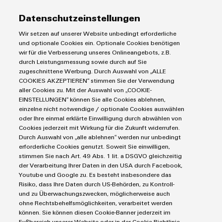
datenschutz@weidmueller.de
. In jeder E-Mail ist zudem ein
Link zur Abbestellung enthalten. Die Datenschutzerklärung mit
Datenschutzeinstellungen
weiteren Informationen habe ich zur Kenntnis genommen.
Wir setzen auf unserer Website unbedingt erforderliche
und optionale Cookies ein. Optionale Cookies benötigen
wir für die Verbesserung unseres Onlineangebots, z.B.
durch Leistungsmessung sowie durch auf Sie
zugeschnittene Werbung. Durch Auswahl von „ALLE
COOKIES AKZEPTIEREN“ stimmen Sie der Verwendung
aller Cookies zu. Mit der Auswahl von „COOKIE-
EINSTELLUNGEN“ können Sie alle Cookies ablehnen,
einzelne nicht notwendige / optionale Cookies auswählen
Produkte
oder Ihre einmal erklärte Einwilligung durch abwählen von
Cookies jederzeit mit Wirkung für die Zukunft widerrufen.
IIoT & Automation Software
Durch Auswahl von „alle ablehnen“ werden nur unbedingt
Lösungen & Technologien
Industriedrucker
erforderliche Cookies genutzt. Soweit Sie einwilligen,
Koppelrelais
stimmen Sie nach Art. 49 Abs. 1 lit. a DSGVO gleichzeitig
Automatisierung
der Verarbeitung Ihrer Daten in den USA durch Facebook,
Leiterplattensteckverbinder und Leiterplattenklemmen
Service
Industrial IoT
Youtube und Google zu. Es besteht insbesondere das
Markierungssysteme
Risiko, dass Ihre Daten durch US-Behörden, zu Kontroll-
Industrial Security
Connectivity Consulting
und zu Überwachungszwecken, möglicherweise auch
Reihenklemmen
Single Pair Ethernet
Industrien
eShop / Digitale Bestellmöglichkeiten
ohne Rechtsbehelfsmöglichkeiten, verarbeitet werden
Stromversorgungen
können. Sie können diesen Cookie-Banner jederzeit im
Smart Metering
Engineering-Daten
Datencenter
Fußbereich unserer Website oder in der Cookie-Richtlinie