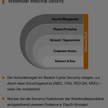
Weidmüller Industrial Security​
Modifizierte
und
bestückte
Gehäuse
Kundenspezifische
Kabelkonfektionierung
Produktinnovationen
Praxisnahe
Verbindungen für
Ihre Industrie.
Die Anforderungen im Bereich Cyber Security steigen, u.a.
Unsere Neuheiten
durch neue Securitygesetze (NIS2, CRA, RED-DA, MVO) –
im Bereich
Industrial
seien Sie vorbereitet​
Connectivity.
Nutzen Sie die Security-Funktionen der Weidmüllerprodukte
entsprechend unserem Defence in Depth Konzept​