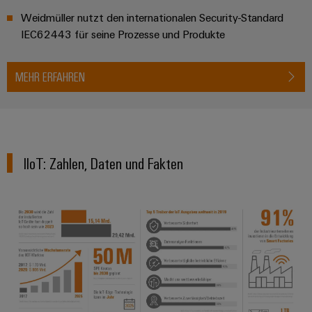
Weidmüller nutzt den internationalen Security-Standard
IEC62443 für seine Prozesse und Produkte​
Umwe
Produ
Schne
MEHR ERFAHREN
einfa
REACH
PCF-D
herun
IIoT: Zahlen, Daten und Fakten​
Weidmüller
Configurator
Digital
Engineering
auf einem
neuen Niveau
‒ intuitiv,
unkompliziert,
schnell