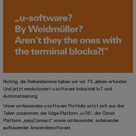
Leiterplattensteckverbinder
Schaltschrankbau
AI
Karriere auf
&
dem Kindel
Schienenfahrzeuge
Remote
Leiterplattenklemmen
Unser
Moderne
Access
neues
und
PCB
Distribution
&
digitale
Center in
Connector
Lösungen
Thüringen
Cloud-
für
Services
Services
klimafreundliche
Mobilitat
Original
Industrial
im
Equipment
Bahnverkehr
Service
Manufacturer
Platform
Schiffbau
Richtig, die Reihenklemme haben wir vor 75 Jahren erfunden.
(OEM)
easyConnect
Umfassende
Und jetzt revolutioniert u-software Industrial IoT und
Verbindungslösungen
Automatisierung.
für
die
Unser umfassendes u-software Portfolio setzt sich aus drei
Werkstatt
maritime
Teilen zusammen: der Edge-Platform „u-OS“, der Cloud-
Industrie
&
Platform „easyConnect“ sowie umfassender, aufeinander
Zubehör
Wasseraufbereitung
aufbauender Anwendersoftware.
&