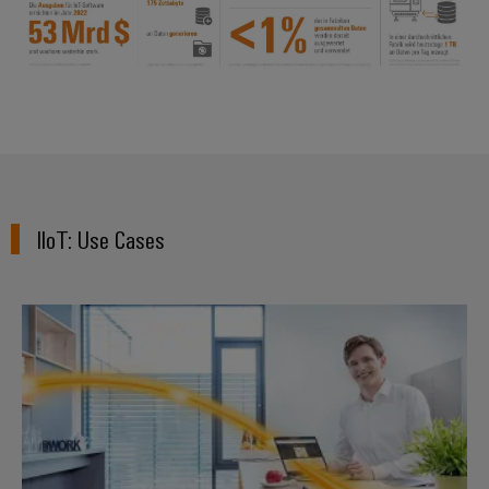
IIoT: Use Cases​
Der einfache Weg zum webbasier