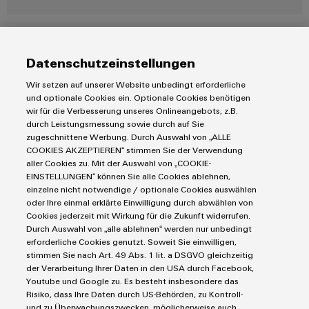
Datenschutzeinstellungen
Wir setzen auf unserer Website unbedingt erforderliche
Produkte
und optionale Cookies ein. Optionale Cookies benötigen
wir für die Verbesserung unseres Onlineangebots, z.B.
IIoT & Automation Software
durch Leistungsmessung sowie durch auf Sie
Lösungen & Technologien
Industriedrucker
zugeschnittene Werbung. Durch Auswahl von „ALLE
Koppelrelais
COOKIES AKZEPTIEREN“ stimmen Sie der Verwendung
Automatisierung
aller Cookies zu. Mit der Auswahl von „COOKIE-
Leiterplattensteckverbinder und Leiterplattenklemmen
Service
Industrial IoT
EINSTELLUNGEN“ können Sie alle Cookies ablehnen,
Markierungssysteme
einzelne nicht notwendige / optionale Cookies auswählen
Industrial Security
Connectivity Consulting
oder Ihre einmal erklärte Einwilligung durch abwählen von
Reihenklemmen
Single Pair Ethernet
Industrien
eShop / Digitale Bestellmöglichkeiten
Cookies jederzeit mit Wirkung für die Zukunft widerrufen.
Stromversorgungen
Durch Auswahl von „alle ablehnen“ werden nur unbedingt
Smart Metering
Engineering-Daten
Datencenter
erforderliche Cookies genutzt. Soweit Sie einwilligen,
SNAP IN Anschlusstechnologie
PCB Connector Services
stimmen Sie nach Art. 49 Abs. 1 lit. a DSGVO gleichzeitig
AGB
Gerätehersteller
Workplace Solutions
der Verarbeitung Ihrer Daten in den USA durch Facebook,
Support Center
Impressum
Maschinenbau
Youtube und Google zu. Es besteht insbesondere das
Technische Produktkataloge
Einkaufs- /Lieferanteninformationen
Risiko, dass Ihre Daten durch US-Behörden, zu Kontroll-
Photovoltaik
und zu Überwachungszwecken, möglicherweise auch