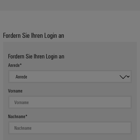
Modifizierte
und
bestückte
Gehäuse
Fordern Sie Ihren Login an
Kundenspezifische
Kabelkonfektionierung
Fordern Sie Ihren Login an
Anrede
Produktinnovationen
Praxisnahe
Vorname
Verbindungen für
Ihre Industrie.
Unsere Neuheiten
im Bereich
Industrial
Nachname
Connectivity.