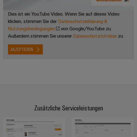
Leiterplattensteckverbinder
Schaltschrankbau
AI
Karriere auf
&
Dies ist ein YouTube Video. Wenn Sie auf dieses Video
dem Kindel
Schienenfahrzeuge
Remote
Leiterplattenklemmen
klicken, stimmen Sie der
Datenschutzerklärung &
Unser
Moderne
Access
neues
Nutzungsbedingungen
von Google/YouTube zu.
und
PCB
Distribution
&
digitale
Außerdem stimmen Sie unserer
Datenschutzrichtlinie
zu.
Center in
Connector
Lösungen
Thüringen
Cloud-
für
Services
AKZEPTIEREN
Services
klimafreundliche
Mobilitat
Original
Industrial
im
Equipment
Bahnverkehr
Service
Manufacturer
Platform
Schiffbau
(OEM)
easyConnect
Umfassende
Verbindungslösungen
für
die
Zusätzliche Serviceleistungen
Werkstatt
maritime
Industrie
&
Zubehör
Wasseraufbereitung
&