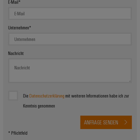
E-Mail
Umwe
Produ
Unternehmen
Schne
einfa
REACH
PCF-D
herun
Nachricht
Weidmüller
Configurator
Die
Datenschutzerklärung
mit weiteren Informationen habe ich zur
Digital
Engineering
Kenntnis genommen
auf einem
neuen Niveau
‒ intuitiv,
ANFRAGE SENDEN
unkompliziert,
schnell
* Pflichtfeld