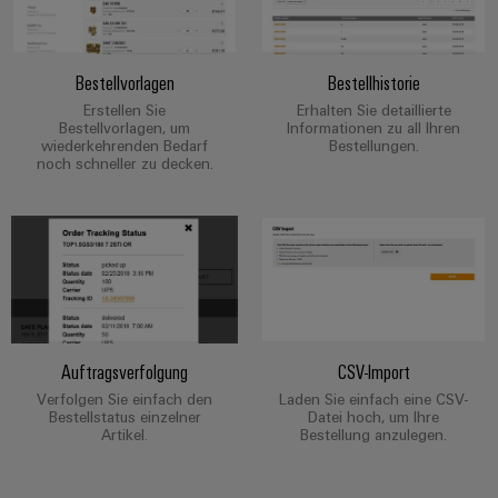
Werkzeuge
Abwasseraufbereitung
Automaten
Lösungen
für
Bestellvorlagen
Bestellhistorie
die
Software
Erstellen Sie
Erhalten Sie detaillierte
Wasser-
Bestellvorlagen, um
Informationen zu all Ihren
und
Markierer
wiederkehrenden Bedarf
Bestellungen.
Abwasserindustrie
noch schneller zu decken.
Industriedrucker
Wasserstoff
Wasserstoff
Industrieleuchte
als
Schlüsseltechnologie
Cabinet
für
die
Infrastructure
Energiewende
Auftragsverfolgung
CSV-Import
Windenergie
Assemblierungsservice
Verfolgen Sie einfach den
Laden Sie einfach eine CSV-
Effizienter
Bestellstatus einzelner
Datei hoch, um Ihre
Betrieb
Artikel.
Bestellung anzulegen.
von
Bestückte
Windparks
Klemmenleisten