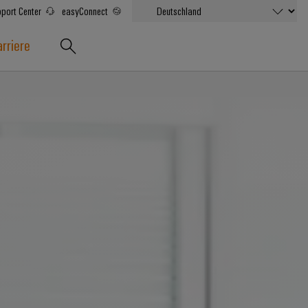
port Center
easyConnect
rriere