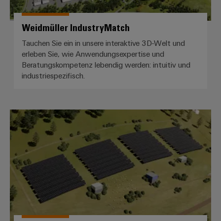
Werkzeuge
Abwasseraufbereitung
Automaten
Lösungen
Weidmüller IndustryMatch
für
die
Tauchen Sie ein in unsere interaktive 3D-Welt und
Software
Wasser-
erleben Sie, wie Anwendungsexpertise und
und
Markierer
Beratungskompetenz lebendig werden: intuitiv und
Abwasserindustrie
industriespezifisch.
Industriedrucker
Wasserstoff
Wasserstoff
Industrieleuchte
als
Photovoltaik
Schlüsseltechnologie
Cabinet
für
die
Infrastructure
Energiewende
Windenergie
Assemblierungsservice
Effizienter
Betrieb
von
Bestückte
Windparks
Klemmenleisten