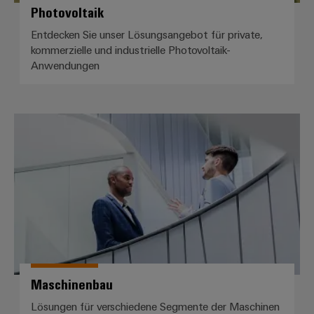
Photovoltaik
Modifizierte
und
Entdecken Sie unser Lösungsangebot für private,
kommerzielle und industrielle Photovoltaik-
bestückte
Anwendungen
Gehäuse
Kundenspezifische
Kabelkonfektionierung
Maschinenbau
Produktinnovationen
Praxisnahe
Verbindungen für
Ihre Industrie.
Unsere Neuheiten
im Bereich
Industrial
Connectivity.
Maschinenbau
Lösungen für verschiedene Segmente der Maschinen