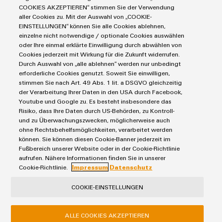
COOKIES AKZEPTIEREN“ stimmen Sie der Verwendung
aller Cookies zu. Mit der Auswahl von „COOKIE-
Produkte
EINSTELLUNGEN“ können Sie alle Cookies ablehnen,
einzelne nicht notwendige / optionale Cookies auswählen
IIoT & Automation Software
oder Ihre einmal erklärte Einwilligung durch abwählen von
Lösungen & Technologien
Industriedrucker
Cookies jederzeit mit Wirkung für die Zukunft widerrufen.
Durch Auswahl von „alle ablehnen“ werden nur unbedingt
Koppelrelais
Automatisierung
erforderliche Cookies genutzt. Soweit Sie einwilligen,
Leiterplattensteckverbinder und Leiterplattenklemmen
Service
Industrial IoT
stimmen Sie nach Art. 49 Abs. 1 lit. a DSGVO gleichzeitig
Markierungssysteme
der Verarbeitung Ihrer Daten in den USA durch Facebook,
Industrial Security
Connectivity Consulting
Youtube und Google zu. Es besteht insbesondere das
Reihenklemmen
Single Pair Ethernet
Industrien
Risiko, dass Ihre Daten durch US-Behörden, zu Kontroll-
eShop / Digitale Bestellmöglichkeiten
Stromversorgungen
und zu Überwachungszwecken, möglicherweise auch
Smart Metering
Engineering-Daten
Datencenter
ohne Rechtsbehelfsmöglichkeiten, verarbeitet werden
SNAP IN Anschlusstechnologie
PCB Connector Services
können. Sie können diesen Cookie-Banner jederzeit im
AGB
Gerätehersteller
Workplace Solutions
Fußbereich unserer Website oder in der Cookie-Richtlinie
Support Center
Impressum
Maschinenbau
aufrufen. Nähere Informationen finden Sie in unserer
Technische Produktkataloge
Einkaufs- /Lieferanteninformationen
Cookie-Richtlinie.
Impressum
Datenschutz
Photovoltaik
Weidmüller Configurator
Datenschutzerklärung
Wasserstoff
COOKIE-EINSTELLUNGEN
Cookie Richtlinie
Weidmüller Industry Match
Cookie Einstellungen
Windenergie
ALLE COOKIES AKZEPTIEREN