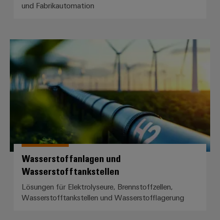
und Fabrikautomation
Umwe
Produ
Wasserstoffanlagen und Wasserst
Schne
einfa
REACH
PCF-D
herun
Weidmüller
Configurator
Wasserstoffanlagen und
Digital
Engineering
Wasserstofftankstellen
auf einem
neuen Niveau
Lösungen für Elektrolyseure, Brennstoffzellen,
‒ intuitiv,
unkompliziert,
Wasserstofftankstellen und Wasserstofflagerung
schnell