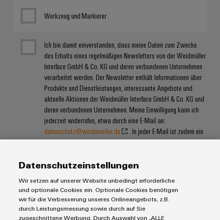
Werkzeug und Markierer
Ich bin damit einverstanden, dass meine Daten zum Zwecke
des Erhalts eines regelmäßigen Newsletters von der Weidmüller
Interface GmbH & Co. KG und deren verbundenen Unternehmen
verarbeitet werden. Der Newsletter enthält Informationen über
Produkte und Dienstleistungen, interessante Angebote und
aktuelle Aktionen der Weidmüller Interface GmbH & Co. KG und
deren verbundenen Unternehmen. Meine Einwilligung kann ich
jederzeit widerrufen, etwa durch eine E-Mail an:
datenschutz@weidmueller.de
. In jeder E-Mail ist zudem ein
Link zur Abbestellung enthalten. Die Datenschutzerklärung mit
weiteren Informationen habe ich zur Kenntnis genommen.
Datenschutzeinstellungen
Wir setzen auf unserer Website unbedingt erforderliche
und optionale Cookies ein. Optionale Cookies benötigen
wir für die Verbesserung unseres Onlineangebots, z.B.
durch Leistungsmessung sowie durch auf Sie
zugeschnittene Werbung. Durch Auswahl von „ALLE