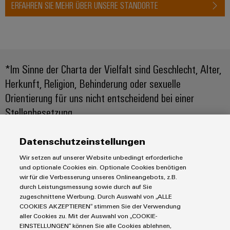
ERFAHREN SIE MEHR ÜBER UNSERE STANDORTE
Umwe
Produ
Schne
einfa
*Im Sinne der Charta der Vielfalt sind Geschlecht, Alter,
REACH
PCF-D
Herkunft, Religion, Behinderung oder sexuelle
herun
Orientierung für uns nicht entscheidend bei einer
Stellenbesetzung.
Datenschutzeinstellungen
Weidmüller
Configurator
Produkte
Wir setzen auf unserer Website unbedingt erforderliche
Digital
und optionale Cookies ein. Optionale Cookies benötigen
Engineering
IIoT & Automation Software
wir für die Verbesserung unseres Onlineangebots, z.B.
auf einem
Lösungen & Technologien
Industriedrucker
durch Leistungsmessung sowie durch auf Sie
neuen Niveau
‒ intuitiv,
zugeschnittene Werbung. Durch Auswahl von „ALLE
Koppelrelais
Automatisierung
unkompliziert,
COOKIES AKZEPTIEREN“ stimmen Sie der Verwendung
schnell
Leiterplattensteckverbinder und Leiterplattenklemmen
Service
aller Cookies zu. Mit der Auswahl von „COOKIE-
Industrial IoT
EINSTELLUNGEN“ können Sie alle Cookies ablehnen,
Markierungssysteme