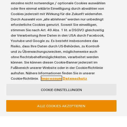
Industrial Security
Connectivity Consulting
einzelne nicht notwendige / optionale Cookies auswählen
Reihenklemmen
Single Pair Ethernet
oder Ihre einmal erklärte Einwilligung durch abwählen von
Industrien
eShop / Digitale Bestellmöglichkeiten
Cookies jederzeit mit Wirkung für die Zukunft widerrufen.
Stromversorgungen
Smart Metering
Engineering-Daten
Durch Auswahl von „alle ablehnen“ werden nur unbedingt
Datencenter
SNAP IN Anschlusstechnologie
erforderliche Cookies genutzt. Soweit Sie einwilligen,
PCB Connector Services
AGB
Gerätehersteller
stimmen Sie nach Art. 49 Abs. 1 lit. a DSGVO gleichzeitig
Workplace Solutions
Support Center
Impressum
Maschinenbau
der Verarbeitung Ihrer Daten in den USA durch Facebook,
Youtube und Google zu. Es besteht insbesondere das
Technische Produktkataloge
Einkaufs- /Lieferanteninformationen
Photovoltaik
Risiko, dass Ihre Daten durch US-Behörden, zu Kontroll-
Weidmüller Configurator
Datenschutzerklärung
Wasserstoff
und zu Überwachungszwecken, möglicherweise auch
ohne Rechtsbehelfsmöglichkeiten, verarbeitet werden
Cookie Richtlinie
Weidmüller Industry Match
können. Sie können diesen Cookie-Banner jederzeit im
Cookie Einstellungen
Windenergie
Fußbereich unserer Website oder in der Cookie-Richtlinie
aufrufen. Nähere Informationen finden Sie in unserer
Cookie-Richtlinie.
Impressum
Datenschutz
Weidmüller GmbH & Co KG
Klingenbergstraße 26
COOKIE-EINSTELLUNGEN
32758 Detmold
Tel.: +49 5231 14-280
ALLE COOKIES AKZEPTIEREN
Fax +49 5231 14-28116