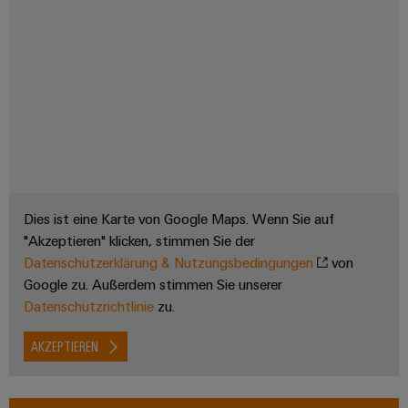
Modifizierte
und
bestückte
Gehäuse
Kundenspezifische
Kabelkonfektionierung
Dies ist eine Karte von Google Maps. Wenn Sie auf
Produktinnovationen
"Akzeptieren" klicken, stimmen Sie der
Datenschutzerklärung & Nutzungsbedingungen
von
Praxisnahe
Verbindungen für
Google zu. Außerdem stimmen Sie unserer
Ihre Industrie.
Datenschutzrichtlinie
zu.
Unsere Neuheiten
im Bereich
Industrial
AKZEPTIEREN
Connectivity.