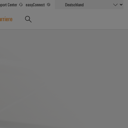
port Center
easyConnect
rriere