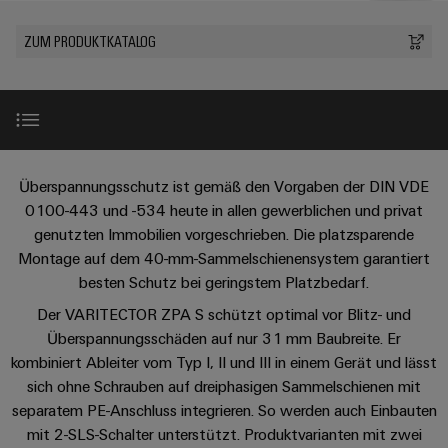
IN
Kabelkonfektionierung
zu
Offene
Leiterplattenklemmen
erlebbar
Weidmüller
Anschlusstechnologie
uns
Stellen
Vertrieb
werden.
Fast
ZUM PRODUKTKATALOG
für
Gehäusesysteme
Zahlen
DC-
Delivery
Promotionfahrzeug
Datencenter
Berufserfahrene
und
und
Microgrids
Service
Lösungen
Unternehmen
-
und
Fakten
Produkte
u-
komponenten
Distribution
Für
für
Unser
OS
Karriere
Beratung
Rechenzentren
Kabeleinführungssysteme
Studierende
Einleitung
Info
Vorstand
Edge
Überspannungsschutz ist gemäß den Vorgaben der DIN VDE
–
und
und
effizient,
für
0100-443 und -534 heute in allen gewerblichen und privat
Computing
digitale
Werkstudententätigkeiten
Nachhaltigkeit
zuverlässig,
-
genutzten Immobilien vorgeschrieben. Die platzsparende
unsere
VPU ZPA S im Detail
Planung
skalierbar
Industrial
komponenten
Montage auf dem 40-mm-Sammelschienensystem garantiert
Partner
Praktika
Weidmüller
5G
Energiespeicher
besten Schutz bei geringstem Platzbedarf.
easyConnect
Academy
Anschlussleitungen,
Installationsanleitung
Vertrieb
Abschlussarbeiten
Lösungen
-
Der VARITECTOR ZPA S schützt optimal vor Blitz- und
Single
Patchkabel
und
People
Überspannungsschäden auf nur 31 mm Baubreite. Er
Ihre
Großhandelssuche
Neuanfang
Produkte
Pair
und
V-ZPA Terminal
kombiniert Ableiter vom Typ I, II und III in einem Gerät und lässt
&
für
Industrial
für
Ethernet
Kabel
Energiespeichersysteme
sich ohne Schrauben auf dreiphasigen Sammelschienen mit
Culture
Service
Studienabbrecher
(ESS)
separatem PE-Anschluss integrieren. So werden auch Einbauten
SPS
Platform
V-ZPA Fuse Holder S
News
Compliance
mit 2-SLS-Schalter unterstützt. Produktvarianten mit zwei
Energieübertragung
Offene
Systemverkabelung