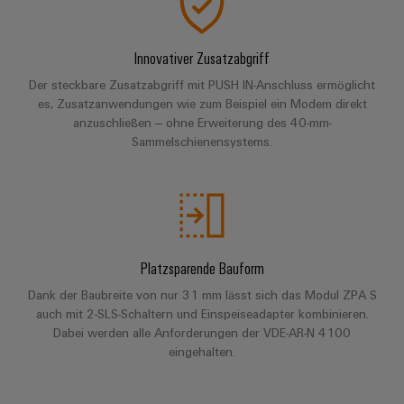
Unternehmensmeldungen
Technischer
Verbindungslösungen
Systeme
Elektronikgehäuse
Support
für
Offene
Fachpressemeldungen
und
Geräte
Ausbildungs-
Innovativer Zusatzabgriff
Blitz-
Lösungen
Umweltbezogene
Pressekontakt
Konventionelle
und
Der steckbare Zusatzabgriff mit PUSH IN-Anschluss ermöglicht
und
Produktkonformität
Energieerzeugung
Dezentrale
Studienplätze
es, Zusatzanwendungen wie zum Beispiel ein Modem direkt
Überspannungsschutz
anzuschließen – ohne Erweiterung des 40-mm-
Zukunftssicherheit
Automatisierung
Engineering
für
Sammelschienensystems.
Unsere
PV
Daten
bewährte
Energiemanagement-
Partner
Veranstaltungen
Generatoranschlusskasten
Energieerzeugung
Lösungen
Technische
IIoT
Aktuelle
Maschinenbau
Feldbusverteiler
Produktkataloge
IIoT
and
Termine
Lösungen
&
Reparatur
für
Automation
verschiedene
Platzsparende Bauform
Workshops
Automation
und
Partner
Automatisierung
Segmente
für
Software
Ersatzteile
Dank der Baubreite von nur 31 mm lässt sich das Modul ZPA S
Netzwerk
der
&
auch mit 2-SLS-Schaltern und Einspeiseadapter kombinieren.
Schulklassen
Maschinen
Software
Industrial
Trainings
Dabei werden alle Anforderungen der VDE-AR-N 4100
und
IIoT
Fabrikautomation
eingehalten.
Analytics
und
and
Steuerungen
Webinare
Öl
Automation
Industrial
I/O-