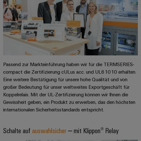
&
Solution
Automation
PSIRT
Systeme
Gas
Partner
Sicherer
finden
Stellenbörse
Industrial
Industrial
Betrieb
IoT
Ethernet
Digitale
mit
Solution
vernetzten
Bestellmöglichkeiten
Partner
Industrial
Lösungen
Touch-
für
-
Security
Panels
eShop
die
Systemintegratoren
Prozessindustrie
Industrial
Engineering-
OCI-
Passend zur Markteinführung haben wir für die TERMSERIES-
Service
Photovoltaik
und
Schnittstelle
compact die Zertifizierung cULus acc. und UL61010 erhalten.
Platform
Mehr
Visualisierungstools
Messen
Eine weitere Bestätigung für unsere hohe Qualität und von
Chancen in der
Ressourceneffizienz
EDI-
easyConnect
großer Bedeutung für unser weltweites Exportgeschäft für
&
Entwicklung
durch
Energiemessung
Schnittstelle
Koppelrelais. Mit der UL-Zertifizierung können wir Ihnen die
Spannende Aufgabe
Events
Sonnenenergie
EZA-
in unseren
und
Gewissheit geben, ein Produkt zu erwerben, das den höchsten
Entwicklungsbereic
Regler
Schaltschrankbau
Smart
Globale
internationalen Sicherheitsstandards entspricht.
ALLE
Lösungen
Metering
Messen
SERVICES
für
&
die
Schalte auf
auswahlsicher
– mit Klippon® Relay
Weidmüller
Gerätehersteller
Events
Herausforderungen
Industrial
im