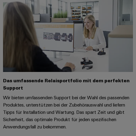
Leiterplattensteckverbinder
Schaltschrankbau
AI
Karriere auf
&
dem Kindel
Schienenfahrzeuge
Remote
Leiterplattenklemmen
Unser
Moderne
Access
neues
und
PCB
Distribution
&
digitale
Center in
Connector
Lösungen
Thüringen
Cloud-
für
Services
Services
klimafreundliche
Mobilitat
Original
Industrial
im
Equipment
Bahnverkehr
Service
Manufacturer
Platform
Schiffbau
Das umfassende Relaisportfolio mit dem perfekten
(OEM)
easyConnect
Umfassende
Support
Verbindungslösungen
Wir bieten umfassenden Support bei der Wahl des passenden
für
Produktes, unterstützen bei der Zubehörauswahl und liefern
die
Werkstatt
maritime
Tipps für Installation und Wartung. Das spart Zeit und gibt
Industrie
&
Sicherheit, das optimale Produkt für jeden spezifischen
Zubehör
Anwendungsfall zu bekommen.
Wasseraufbereitung
&