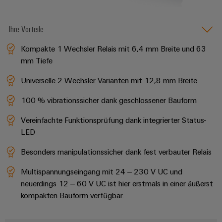
Modifizierte
und
Ihre Vorteile
bestückte
Gehäuse
Kompakte 1 Wechsler Relais mit 6,4 mm Breite und 63
mm Tiefe
Kundenspezifische
Universelle 2 Wechsler Varianten mit 12,8 mm Breite
Kabelkonfektionierung
100 % vibrationssicher dank geschlossener Bauform
Vereinfachte Funktionsprüfung dank integrierter Status-
Produktinnovationen
LED
Praxisnahe
Verbindungen für
Besonders manipulationssicher dank fest verbauter Relais
Ihre Industrie.
Unsere Neuheiten
Multispannungseingang mit 24 – 230 V UC und
im Bereich
Industrial
neuerdings 12 – 60 V UC ist hier erstmals in einer äußerst
Connectivity.
kompakten Bauform verfügbar.