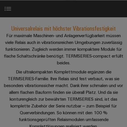
IN
Kabelkonfektionierung
zu
Offene
Leiterplattenklemmen
erlebbar
Weidmüller
Anschlusstechnologie
uns
Stellen
Vertrieb
werden.
Fast
für
Gehäusesysteme
Zahlen
DC-
Delivery
Promotionfahrzeug
Datencenter
Berufserfahrene
und
Vorteile
und
Microgrids
Service
Universalrelais mit höchster Vibrationsfestigkeit
Lösungen
Unternehmen
-
und
Fakten
Für maximale Maschinen- und Anlagenverfügbarkeit müssen
Produkte
u-
komponenten
Distribution
Technische Daten
viele Relais auch in vibrationsreichen Umgebungen zuverlässig
Für
für
Unser
OS
Karriere
Beratung
Rechenzentren
funktionieren. Zugleich werden immer kompaktere Module für
Kabeleinführungssysteme
Studierende
Info
Vorstand
Edge
–
und
flache Schaltschränke benötigt. TERMSERIES-compact erfüllt
und
Produktfeatures im Detail
effizient,
für
Computing
digitale
Werkstudententätigkeiten
beides.
Nachhaltigkeit
zuverlässig,
-
unsere
Planung
skalierbar
Die ultrakompakten Komplettmodule ergänzen die
Industrial
komponenten
Partner
Praktika
Video
Weidmüller
TERMSERIES-Familie. Ihre Relais sind fest verbaut, was sie
5G
Energiespeicher
easyConnect
Academy
Anschlussleitungen,
besonders vibrationssicher macht. Dank ihrer schmalen und vor
Vertrieb
Abschlussarbeiten
Lösungen
-
Single
Patchkabel
allem flachen Bauform finden sie überall Platz. Und da sie
und
Produktsortiment
People
Ihre
Großhandelssuche
Neuanfang
Produkte
Pair
und
konturengleich zur bewährten TERMSERIES sind, ist das
&
für
Industrial
für
komplette Zubehör der Serie nutzbar – zum Beispiel für
Ethernet
Kabel
Energiespeichersysteme
Zubehör
Culture
Service
Studienabbrecher
Querverbindungen. So können mit den 100 %
(ESS)
SPS
Platform
News
funktionsgeprüften Relaismodulen umfassende
Compliance
Energieübertragung
Offene
Systemverkabelung
Komplettlösungen realisiert werden.