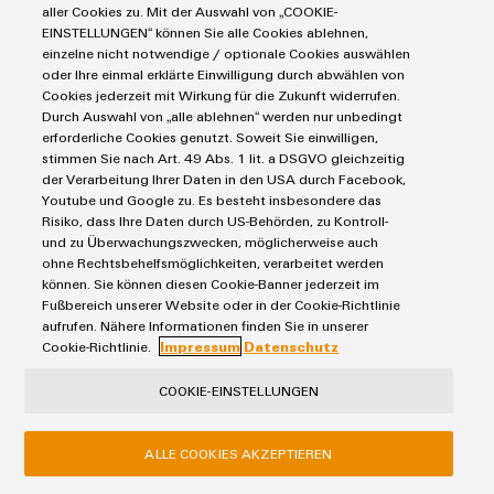
aller Cookies zu. Mit der Auswahl von „COOKIE-
EINSTELLUNGEN“ können Sie alle Cookies ablehnen,
einzelne nicht notwendige / optionale Cookies auswählen
oder Ihre einmal erklärte Einwilligung durch abwählen von
Cookies jederzeit mit Wirkung für die Zukunft widerrufen.
Durch Auswahl von „alle ablehnen“ werden nur unbedingt
erforderliche Cookies genutzt. Soweit Sie einwilligen,
stimmen Sie nach Art. 49 Abs. 1 lit. a DSGVO gleichzeitig
Für einfaches Einspeisen von Neutralleiter- oder
der Verarbeitung Ihrer Daten in den USA durch Facebook,
Minuspotentialen am Eingang oder von geschalteten
Youtube und Google zu. Es besteht insbesondere das
Potentialen am Ausgang. Querverbindungen ermöglichen
Risiko, dass Ihre Daten durch US-Behörden, zu Kontroll-
und zu Überwachungszwecken, möglicherweise auch
den platzsparenden Anschluss von Sensoren und Aktoren
ohne Rechtsbehelfsmöglichkeiten, verarbeitet werden
ohne zusätzliche Durchgangsreihenklemmen.
können. Sie können diesen Cookie-Banner jederzeit im
Fußbereich unserer Website oder in der Cookie-Richtlinie
aufrufen. Nähere Informationen finden Sie in unserer
ZUM PRODUKTKATALOG
Cookie-Richtlinie.
Impressum
Datenschutz
COOKIE-EINSTELLUNGEN
Vielseitig einsetzbare Trennwände
ALLE COOKIES AKZEPTIEREN