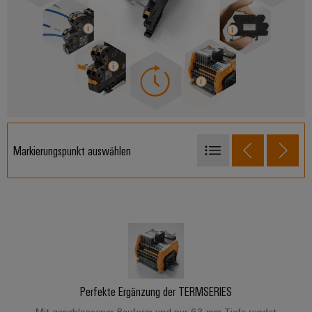
Markierungspunkt auswählen
Hochflexibel
Besonders wartungsfreundlich
Eindeutig identifizierbar
Zuverlässig erkennbar
Besonders platzsparend
Perfekte Ergänzung der TERMSERIES
Komfortabler Datensupport
Mit geschlossener Bauform und nur 63 mm Tiefe rundet