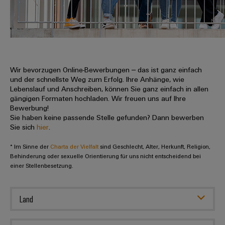
IN
Kabelkonfektionierung
zu
Offene
Leiterplattenklemmen
erlebbar
Weidmüller
Anschlusstechnologie
uns
Stellen
Vertrieb
werden.
Fast
für
Gehäusesysteme
Zahlen
DC-
Delivery
Promotionfahrzeug
Datencenter
Berufserfahrene
und
und
Microgrids
Service
Lösungen
Unternehmen
-
und
Fakten
Produkte
u-
komponenten
Wir bevorzugen Online-Bewerbungen – das ist ganz einfach
Distribution
Für
für
Unser
und der schnellste Weg zum Erfolg. Ihre Anhänge, wie
OS
Karriere
Beratung
Rechenzentren
Kabeleinführungssysteme
Studierende
Lebenslauf und Anschreiben, können Sie ganz einfach in allen
Info
Vorstand
Edge
–
und
gängigen Formaten hochladen. Wir freuen uns auf Ihre
und
effizient,
für
Computing
Bewerbung!
digitale
Werkstudententätigkeiten
Nachhaltigkeit
zuverlässig,
-
unsere
Sie haben keine passende Stelle gefunden? Dann bewerben
Planung
skalierbar
Industrial
komponenten
Sie sich
hier
.
Partner
Praktika
Weidmüller
5G
Energiespeicher
easyConnect
* Im Sinne der
Academy
Charta der Vielfalt
sind Geschlecht, Alter, Herkunft, Religion,
Anschlussleitungen,
Vertrieb
Abschlussarbeiten
Lösungen
-
Behinderung oder sexuelle Orientierung für uns nicht entscheidend bei
Single
Patchkabel
und
einer Stellenbesetzung.
People
Ihre
Großhandelssuche
Neuanfang
Produkte
Pair
und
&
für
Industrial
für
Ethernet
Kabel
Energiespeichersysteme
Culture
Service
Land
Studienabbrecher
(ESS)
SPS
Platform
News
Compliance
Energieübertragung
Offene
Systemverkabelung