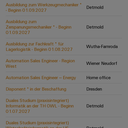
Leiterplattensteckverbinder
Schaltschrankbau
Ausbildung zum Werkzeugmechaniker *
AI
Detmold
Karriere auf
&
- Beginn 01.09.2027
dem Kindel
Schienenfahrzeuge
Remote
Leiterplattenklemmen
Unser
Moderne
Ausbildung zum
Access
neues
und
Zerspanungsmechaniker * - Beginn
Detmold
PCB
Distribution
&
digitale
01.09.2027
Center in
Connector
Lösungen
Thüringen
Cloud-
für
Ausbildung zur Fachkraft * für
Services
Wutha-Farnroda
Services
klimafreundliche
Lagerlogistik - Beginn 01.08.2027
Mobilitat
Original
Industrial
im
Automation Sales Engineer - Region
Wiener Neudorf
Equipment
Bahnverkehr
Service
West
Manufacturer
Platform
Schiffbau
Automation Sales Engineer – Energy
Home office
(OEM)
easyConnect
Umfassende
Verbindungslösungen
Disponent * in der Beschaffung
Dresden
für
die
Duales Studium (praxisintegriert)
Werkstatt
maritime
Informatik an der TH OWL - Beginn
Detmold
Industrie
&
01.07.2027
Zubehör
Wasseraufbereitung
Duales Studium (praxisintegriert)
&