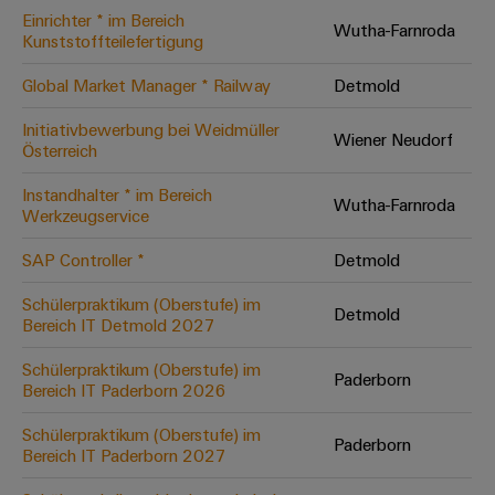
Einrichter * im Bereich
Modifizierte
Wutha-Farnroda
Kunststoffteilefertigung
und
bestückte
Global Market Manager * Railway
Detmold
Gehäuse
Initiativbewerbung bei Weidmüller
Wiener Neudorf
Österreich
Kundenspezifische
Kabelkonfektionierung
Instandhalter * im Bereich
Wutha-Farnroda
Werkzeugservice
SAP Controller *
Detmold
Produktinnovationen
Schülerpraktikum (Oberstufe) im
Detmold
Praxisnahe
Bereich IT Detmold 2027
Verbindungen für
Ihre Industrie.
Schülerpraktikum (Oberstufe) im
Unsere Neuheiten
Paderborn
im Bereich
Bereich IT Paderborn 2026
Industrial
Connectivity.
Schülerpraktikum (Oberstufe) im
Paderborn
Bereich IT Paderborn 2027