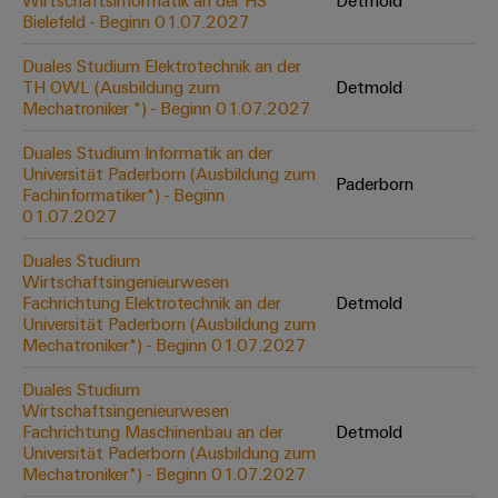
Wirtschaftsinformatik an der HS
Detmold
Werkzeuge
Bielefeld - Beginn 01.07.2027
Abwasseraufbereitung
Automaten
Lösungen
Duales Studium Elektrotechnik an der
für
TH OWL (Ausbildung zum
Detmold
die
Software
Mechatroniker *) - Beginn 01.07.2027
Wasser-
und
Markierer
Duales Studium Informatik an der
Abwasserindustrie
Universität Paderborn (Ausbildung zum
Paderborn
Industriedrucker
Fachinformatiker*) - Beginn
Wasserstoff
01.07.2027
Wasserstoff
Industrieleuchte
als
Duales Studium
Schlüsseltechnologie
Wirtschaftsingenieurwesen
Cabinet
für
Fachrichtung Elektrotechnik an der
Detmold
die
Infrastructure
Universität Paderborn (Ausbildung zum
Energiewende
Mechatroniker*) - Beginn 01.07.2027
Windenergie
Duales Studium
Assemblierungsservice
Effizienter
Wirtschaftsingenieurwesen
Betrieb
Fachrichtung Maschinenbau an der
Detmold
von
Bestückte
Universität Paderborn (Ausbildung zum
Windparks
Klemmenleisten
Mechatroniker*) - Beginn 01.07.2027