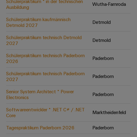
Schülerpraktikum * in der technischen
Wutha-Farnroda
Ausbildung
Umwe
Schülerpraktikum kaufmännisch
Detmold
Produ
Detmold 2027
Schne
einfa
Schülerpraktikum technisch Detmold
Detmold
REACH
2027
PCF-D
herun
Schülerpraktikum technisch Paderborn
Paderborn
2026
Schülerpraktikum technisch Paderborn
Paderborn
2027
Weidmüller
Configurator
Senior System Architect * Power
Paderborn
Electronics
Digital
Engineering
auf einem
Softwareentwickler * .NET C# / .NET
neuen Niveau
Marktheidenfeld
Core
‒ intuitiv,
unkompliziert,
schnell
Tagespraktikum Paderborn 2026
Paderborn