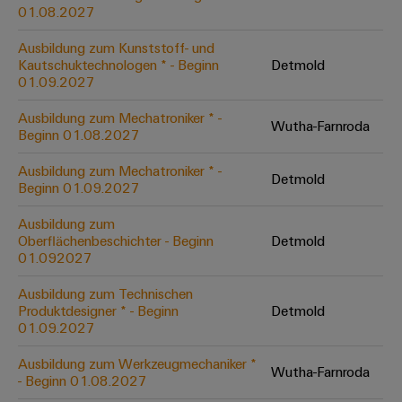
&
Solution
01.08.2027
Automation
PSIRT
Systeme
Gas
Partner
Ausbildung zum Kunststoff- und
Sicherer
finden
Stellenbörse
Industrial
Industrial
Kautschuktechnologen * - Beginn
Detmold
Betrieb
IoT
Ethernet
Digitale
01.09.2027
mit
Solution
vernetzten
Bestellmöglichkeiten
Partner
Industrial
Lösungen
Touch-
Ausbildung zum Mechatroniker * -
Wutha-Farnroda
für
-
Beginn 01.08.2027
Security
Panels
eShop
die
Systemintegratoren
Prozessindustrie
Ausbildung zum Mechatroniker * -
Industrial
Engineering-
Detmold
OCI-
Beginn 01.09.2027
Service
Photovoltaik
und
Schnittstelle
Platform
Mehr
Ausbildung zum
Visualisierungstools
Messen
Chancen in der
Ressourceneffizienz
EDI-
Oberflächenbeschichter - Beginn
Detmold
easyConnect
&
Entwicklung
durch
01.092027
Energiemessung
Schnittstelle
Spannende Aufgabe
Events
Sonnenenergie
EZA-
in unseren
und
Ausbildung zum Technischen
Entwicklungsbereic
Regler
Schaltschrankbau
Smart
Globale
Produktdesigner * - Beginn
Detmold
ALLE
01.09.2027
Lösungen
Metering
Messen
SERVICES
für
&
die
Ausbildung zum Werkzeugmechaniker *
Weidmüller
Gerätehersteller
Wutha-Farnroda
Events
Herausforderungen
- Beginn 01.08.2027
Industrial
im