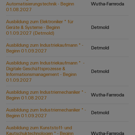
Unternehmensmeldungen
Technischer
Automatisierungstechnik - Beginn
Wutha-Farnroda
Verbindungslösungen
Systeme
Elektronikgehäuse
Support
01.08.2027
für
Offene
Fachpressemeldungen
und
Geräte
Ausbildungs-
Blitz-
Lösungen
Umweltbezogene
Ausbildung zum Elektroniker * für
Pressekontakt
Konventionelle
und
Geräte & Systeme - Beginn
Detmold
und
Produktkonformität
01.09.2027 (Detmold)
Energieerzeugung
Dezentrale
Studienplätze
Überspannungsschutz
Zukunftssicherheit
Automatisierung
Engineering
Ausbildung zum Industriekaufmann * -
für
Detmold
Unsere
PV
Daten
Beginn 01.09.2027
bewährte
Energiemanagement-
Partner
Veranstaltungen
Generatoranschlusskasten
Energieerzeugung
Lösungen
Technische
Ausbildung zum Industriekaufmann * ​ -
Digitale Geschäftsprozesse &
IIoT
Aktuelle
Maschinenbau
Feldbusverteiler
Produktkataloge
Detmold
Informationsmanagement - Beginn
IIoT
and
Termine
Lösungen
01.09.2027
&
Reparatur
für
Automation
verschiedene
Workshops
Automation
und
Ausbildung zum Industriemechaniker * -
Partner
Automatisierung
Segmente
Wutha-Farnroda
für
Beginn 01.08.2027
Software
Ersatzteile
Netzwerk
der
&
Schulklassen
Maschinen
Software
Ausbildung zum Industriemechaniker * -
Industrial
Trainings
und
Detmold
IIoT
Beginn 01.09.2027
Fabrikautomation
Analytics
und
and
Steuerungen
Webinare
Ausbildung zum Kunststoff- und
Öl
Automation
Industrial
Kautschuktechnologen * - Beginn
Wutha-Farnroda
I/O-