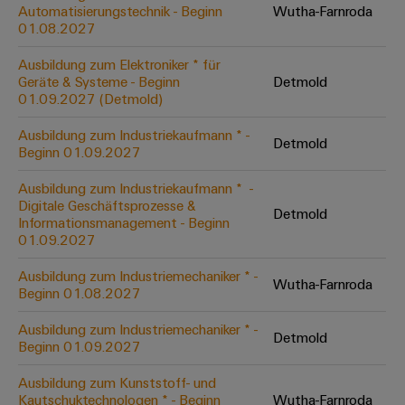
Unternehmensmeldungen
Technischer
Automatisierungstechnik - Beginn
Wutha-Farnroda
Verbindungslösungen
Systeme
Elektronikgehäuse
Support
01.08.2027
für
Offene
Fachpressemeldungen
und
Geräte
Ausbildungs-
Blitz-
Lösungen
Umweltbezogene
Ausbildung zum Elektroniker * für
Pressekontakt
Konventionelle
und
Geräte & Systeme - Beginn
Detmold
und
Produktkonformität
01.09.2027 (Detmold)
Energieerzeugung
Dezentrale
Studienplätze
Überspannungsschutz
Zukunftssicherheit
Automatisierung
Engineering
Ausbildung zum Industriekaufmann * -
für
Detmold
Unsere
PV
Daten
Beginn 01.09.2027
bewährte
Energiemanagement-
Partner
Veranstaltungen
Generatoranschlusskasten
Energieerzeugung
Lösungen
Technische
Ausbildung zum Industriekaufmann * ​ -
Digitale Geschäftsprozesse &
IIoT
Aktuelle
Maschinenbau
Feldbusverteiler
Produktkataloge
Detmold
Informationsmanagement - Beginn
IIoT
and
Termine
Lösungen
01.09.2027
&
Reparatur
für
Automation
verschiedene
Workshops
Automation
und
Ausbildung zum Industriemechaniker * -
Partner
Automatisierung
Segmente
Wutha-Farnroda
für
Beginn 01.08.2027
Software
Ersatzteile
Netzwerk
der
&
Schulklassen
Maschinen
Software
Ausbildung zum Industriemechaniker * -
Industrial
Trainings
und
Detmold
IIoT
Beginn 01.09.2027
Fabrikautomation
Analytics
und
and
Steuerungen
Webinare
Ausbildung zum Kunststoff- und
Öl
Automation
Industrial
Kautschuktechnologen * - Beginn
Wutha-Farnroda
I/O-