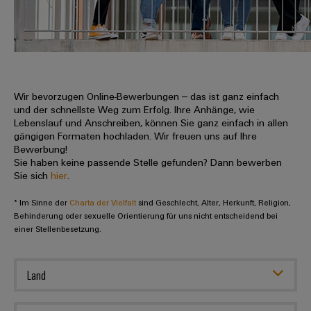
IN
Kabelkonfektionierung
zu
Offene
Leiterplattenklemmen
erlebbar
Weidmüller
Anschlusstechnologie
uns
Stellen
Vertrieb
werden.
Fast
für
Gehäusesysteme
Zahlen
DC-
Delivery
Promotionfahrzeug
Datencenter
Berufserfahrene
und
und
Microgrids
Service
Lösungen
Unternehmen
-
und
Fakten
Produkte
u-
komponenten
Wir bevorzugen Online-Bewerbungen – das ist ganz einfach
Distribution
Für
für
Unser
und der schnellste Weg zum Erfolg. Ihre Anhänge, wie
OS
Karriere
Beratung
Rechenzentren
Kabeleinführungssysteme
Studierende
Lebenslauf und Anschreiben, können Sie ganz einfach in allen
Info
Vorstand
Edge
–
und
gängigen Formaten hochladen. Wir freuen uns auf Ihre
und
effizient,
für
Computing
Bewerbung!
digitale
Werkstudententätigkeiten
Nachhaltigkeit
zuverlässig,
-
unsere
Sie haben keine passende Stelle gefunden? Dann bewerben
Planung
skalierbar
Industrial
komponenten
Sie sich
hier
.
Partner
Praktika
Weidmüller
5G
Energiespeicher
easyConnect
* Im Sinne der
Academy
Charta der Vielfalt
sind Geschlecht, Alter, Herkunft, Religion,
Anschlussleitungen,
Vertrieb
Abschlussarbeiten
Lösungen
-
Behinderung oder sexuelle Orientierung für uns nicht entscheidend bei
Single
Patchkabel
und
einer Stellenbesetzung.
People
Ihre
Großhandelssuche
Neuanfang
Produkte
Pair
und
&
für
Industrial
für
Ethernet
Kabel
Energiespeichersysteme
Culture
Service
Land
Studienabbrecher
(ESS)
SPS
Platform
News
Compliance
Energieübertragung
Offene
Systemverkabelung