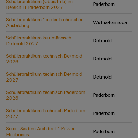
Schülerpraktikum (Oberstufe) im
Paderborn
Bereich IT Paderborn 2027
Umwe
Schülerpraktikum * in der technischen
Wutha-Farnroda
Produ
Ausbildung
Schne
einfa
Schülerpraktikum kaufmännisch
Detmold
REACH
Detmold 2027
PCF-D
herun
Schülerpraktikum technisch Detmold
Detmold
2026
Schülerpraktikum technisch Detmold
Detmold
2027
Weidmüller
Configurator
Schülerpraktikum technisch Paderborn
Paderborn
2026
Digital
Engineering
auf einem
Schülerpraktikum technisch Paderborn
neuen Niveau
Paderborn
2027
‒ intuitiv,
unkompliziert,
schnell
Senior System Architect * Power
Paderborn
Electronics