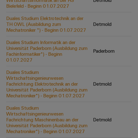
Wirtschaftsinformatik an der HS
Detmold
Werkzeuge
Bielefeld - Beginn 01.07.2027
Abwasseraufbereitung
Automaten
Lösungen
Duales Studium Elektrotechnik an der
für
TH OWL (Ausbildung zum
Detmold
die
Software
Mechatroniker *) - Beginn 01.07.2027
Wasser-
und
Markierer
Duales Studium Informatik an der
Abwasserindustrie
Universität Paderborn (Ausbildung zum
Paderborn
Industriedrucker
Fachinformatiker*) - Beginn
Wasserstoff
01.07.2027
Wasserstoff
Industrieleuchte
als
Duales Studium
Schlüsseltechnologie
Wirtschaftsingenieurwesen
Cabinet
für
Fachrichtung Elektrotechnik an der
Detmold
die
Infrastructure
Universität Paderborn (Ausbildung zum
Energiewende
Mechatroniker*) - Beginn 01.07.2027
Windenergie
Duales Studium
Assemblierungsservice
Effizienter
Wirtschaftsingenieurwesen
Betrieb
Fachrichtung Maschinenbau an der
Detmold
von
Bestückte
Universität Paderborn (Ausbildung zum
Windparks
Klemmenleisten
Mechatroniker*) - Beginn 01.07.2027