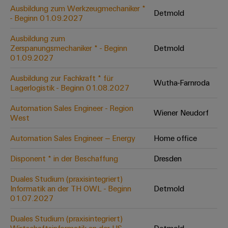
Leiterplattensteckverbinder
Schaltschrankbau
Ausbildung zum Werkzeugmechaniker *
AI
Detmold
Karriere auf
&
- Beginn 01.09.2027
dem Kindel
Schienenfahrzeuge
Remote
Leiterplattenklemmen
Unser
Moderne
Ausbildung zum
Access
neues
und
Zerspanungsmechaniker * - Beginn
Detmold
PCB
Distribution
&
digitale
01.09.2027
Center in
Connector
Lösungen
Thüringen
Cloud-
für
Ausbildung zur Fachkraft * für
Services
Wutha-Farnroda
Services
klimafreundliche
Lagerlogistik - Beginn 01.08.2027
Mobilitat
Original
Industrial
im
Automation Sales Engineer - Region
Wiener Neudorf
Equipment
Bahnverkehr
Service
West
Manufacturer
Platform
Schiffbau
Automation Sales Engineer – Energy
Home office
(OEM)
easyConnect
Umfassende
Verbindungslösungen
Disponent * in der Beschaffung
Dresden
für
die
Duales Studium (praxisintegriert)
Werkstatt
maritime
Informatik an der TH OWL - Beginn
Detmold
Industrie
&
01.07.2027
Zubehör
Wasseraufbereitung
Duales Studium (praxisintegriert)
&