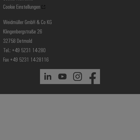
Cookie Einstellungen
Windenergie
Weidmüller GmbH & Co KG
Klingenbergstraße 26
32758 Detmold
Tel.: +49 5231 14-280
Fax +49 5231 14-28116