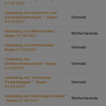
&
Solution
01.08.2027
Automation
PSIRT
Systeme
Gas
Partner
Ausbildung zum Kunststoff- und
Sicherer
finden
Stellenbörse
Industrial
Industrial
Kautschuktechnologen * - Beginn
Detmold
Betrieb
IoT
Ethernet
Digitale
01.09.2027
mit
Solution
vernetzten
Bestellmöglichkeiten
Partner
Industrial
Lösungen
Touch-
Ausbildung zum Mechatroniker * -
Wutha-Farnroda
für
-
Beginn 01.08.2027
Security
Panels
eShop
die
Systemintegratoren
Prozessindustrie
Ausbildung zum Mechatroniker * -
Industrial
Engineering-
Detmold
OCI-
Beginn 01.09.2027
Service
Photovoltaik
und
Schnittstelle
Platform
Mehr
Ausbildung zum
Visualisierungstools
Messen
Chancen in der
Ressourceneffizienz
EDI-
Oberflächenbeschichter - Beginn
Detmold
easyConnect
&
Entwicklung
durch
01.092027
Energiemessung
Schnittstelle
Spannende Aufgabe
Events
Sonnenenergie
EZA-
in unseren
und
Ausbildung zum Technischen
Entwicklungsbereic
Regler
Schaltschrankbau
Smart
Globale
Produktdesigner * - Beginn
Detmold
ALLE
01.09.2027
Lösungen
Metering
Messen
SERVICES
für
&
die
Ausbildung zum Werkzeugmechaniker *
Weidmüller
Gerätehersteller
Wutha-Farnroda
Events
Herausforderungen
- Beginn 01.08.2027
Industrial
im