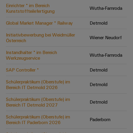
Einrichter * im Bereich
Modifizierte
Wutha-Farnroda
Kunststoffteilefertigung
und
bestückte
Global Market Manager * Railway
Detmold
Gehäuse
Initiativbewerbung bei Weidmüller
Wiener Neudorf
Österreich
Kundenspezifische
Kabelkonfektionierung
Instandhalter * im Bereich
Wutha-Farnroda
Werkzeugservice
SAP Controller *
Detmold
Produktinnovationen
Schülerpraktikum (Oberstufe) im
Detmold
Praxisnahe
Bereich IT Detmold 2026
Verbindungen für
Ihre Industrie.
Schülerpraktikum (Oberstufe) im
Unsere Neuheiten
Detmold
im Bereich
Bereich IT Detmold 2027
Industrial
Connectivity.
Schülerpraktikum (Oberstufe) im
Paderborn
Bereich IT Paderborn 2026