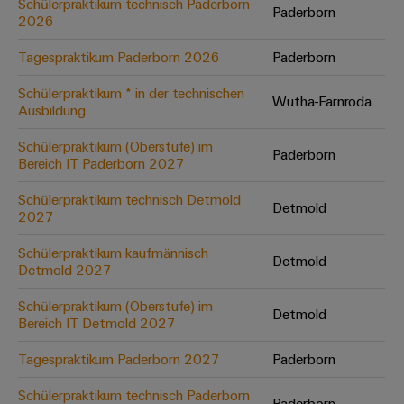
Schülerpraktikum technisch Paderborn
Paderborn
2026
Umwe
Tagespraktikum Paderborn 2026
Paderborn
Produ
Schne
Schülerpraktikum * in der technischen
Wutha-Farnroda
einfa
Ausbildung
REACH
PCF-D
Schülerpraktikum (Oberstufe) im
herun
Paderborn
Bereich IT Paderborn 2027
Schülerpraktikum technisch Detmold
Detmold
2027
Weidmüller
Schülerpraktikum kaufmännisch
Detmold
Configurator
Detmold 2027
Digital
Engineering
Schülerpraktikum (Oberstufe) im
Detmold
auf einem
Bereich IT Detmold 2027
neuen Niveau
‒ intuitiv,
Tagespraktikum Paderborn 2027
Paderborn
unkompliziert,
schnell
Schülerpraktikum technisch Paderborn
Paderborn