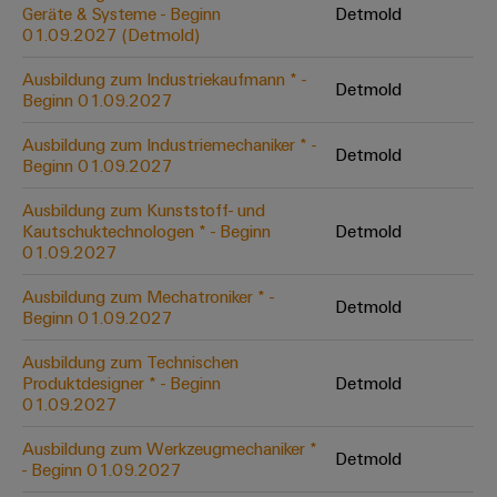
Unternehmensmeldungen
Technischer
Geräte & Systeme - Beginn
Detmold
Verbindungslösungen
Systeme
Elektronikgehäuse
Support
01.09.2027 (Detmold)
für
Offene
Fachpressemeldungen
und
Geräte
Ausbildungs-
Blitz-
Lösungen
Umweltbezogene
Ausbildung zum Industriekaufmann * -
Detmold
Pressekontakt
Konventionelle
und
Beginn 01.09.2027
und
Produktkonformität
Energieerzeugung
Dezentrale
Studienplätze
Überspannungsschutz
Ausbildung zum Industriemechaniker * -
Zukunftssicherheit
Automatisierung
Engineering
Detmold
Beginn 01.09.2027
für
Unsere
PV
Daten
bewährte
Energiemanagement-
Partner
Veranstaltungen
Ausbildung zum Kunststoff- und
Generatoranschlusskasten
Energieerzeugung
Lösungen
Technische
Kautschuktechnologen * - Beginn
Detmold
01.09.2027
IIoT
Aktuelle
Maschinenbau
Feldbusverteiler
Produktkataloge
IIoT
and
Termine
Lösungen
Ausbildung zum Mechatroniker * -
&
Reparatur
für
Detmold
Automation
Beginn 01.09.2027
verschiedene
Workshops
Automation
und
Partner
Automatisierung
Segmente
für
Ausbildung zum Technischen
Software
Ersatzteile
Netzwerk
der
&
Produktdesigner * - Beginn
Detmold
Schulklassen
Maschinen
Software
01.09.2027
Industrial
Trainings
und
IIoT
Fabrikautomation
Analytics
und
and
Steuerungen
Ausbildung zum Werkzeugmechaniker *
Detmold
Webinare
- Beginn 01.09.2027
Öl
Automation
Industrial
I/O-