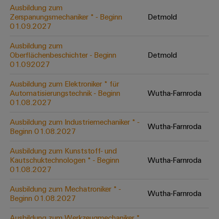
&
Solution
Automation
PSIRT
Ausbildung zum
Systeme
Gas
Partner
Zerspanungsmechaniker * - Beginn
Detmold
01.09.2027
Sicherer
finden
Stellenbörse
Industrial
Industrial
Betrieb
IoT
Ethernet
Digitale
mit
Ausbildung zum
Solution
vernetzten
Oberflächenbeschichter - Beginn
Detmold
Bestellmöglichkeiten
Partner
Industrial
Lösungen
Touch-
01.092027
für
-
Security
Panels
eShop
die
Ausbildung zum Elektroniker * für
Systemintegratoren
Prozessindustrie
Automatisierungstechnik - Beginn
Wutha-Farnroda
Industrial
Engineering-
OCI-
01.08.2027
Service
Photovoltaik
und
Schnittstelle
Platform
Mehr
Ausbildung zum Industriemechaniker * -
Visualisierungstools
Messen
Chancen in der
Wutha-Farnroda
Ressourceneffizienz
EDI-
Beginn 01.08.2027
easyConnect
&
Entwicklung
durch
Energiemessung
Schnittstelle
Spannende Aufgabe
Events
Sonnenenergie
Ausbildung zum Kunststoff- und
EZA-
in unseren
und
Kautschuktechnologen * - Beginn
Wutha-Farnroda
Entwicklungsbereic
Regler
Schaltschrankbau
Smart
Globale
01.08.2027
ALLE
Lösungen
Metering
Messen
SERVICES
für
Ausbildung zum Mechatroniker * -
Wutha-Farnroda
&
die
Beginn 01.08.2027
Weidmüller
Gerätehersteller
Events
Herausforderungen
Industrial
im
Ausbildung zum Werkzeugmechaniker *