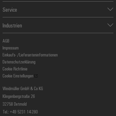
Koppelrelais
Automatisierung
Leiterplattensteckverbinder und Leiterplattenklemmen
Service
Industrial IoT
Markierungssysteme
Industrial Security
Connectivity Consulting
Reihenklemmen
Single Pair Ethernet
Industrien
eShop / Digitale Bestellmöglichkeiten
Stromversorgungen
Smart Metering
Engineering-Daten
Datencenter
SNAP IN Anschlusstechnologie
PCB Connector Services
AGB
Gerätehersteller
Workplace Solutions
Support Center
Impressum
Maschinenbau
Technische Produktkataloge
Einkaufs- /Lieferanteninformationen
Photovoltaik
Weidmüller Configurator
Datenschutzerklärung
Wasserstoff
Cookie Richtlinie
Weidmüller Industry Match
Cookie Einstellungen
Windenergie
Weidmüller GmbH & Co KG
Klingenbergstraße 26
32758 Detmold
Tel.: +49 5231 14-280