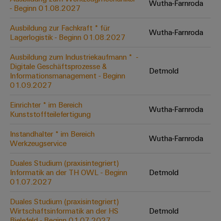
Wutha-Farnroda
Leiterplattensteckverbinder
Schaltschrankbau
- Beginn 01.08.2027
AI
Karriere auf
&
dem Kindel
Schienenfahrzeuge
Ausbildung zur Fachkraft * für
Remote
Leiterplattenklemmen
Wutha-Farnroda
Unser
Moderne
Lagerlogistik - Beginn 01.08.2027
Access
neues
und
PCB
Distribution
&
digitale
Ausbildung zum Industriekaufmann * ​ -
Center in
Connector
Lösungen
Digitale Geschäftsprozesse &
Thüringen
Cloud-
Detmold
für
Informationsmanagement - Beginn
Services
Services
klimafreundliche
01.09.2027
Mobilitat
Original
Industrial
im
Einrichter * im Bereich
Wutha-Farnroda
Equipment
Bahnverkehr
Service
Kunststoffteilefertigung
Manufacturer
Platform
Schiffbau
Instandhalter * im Bereich
(OEM)
Wutha-Farnroda
easyConnect
Umfassende
Werkzeugservice
Verbindungslösungen
für
Duales Studium (praxisintegriert)
die
Informatik an der TH OWL - Beginn
Detmold
Werkstatt
maritime
01.07.2027
Industrie
&
Duales Studium (praxisintegriert)
Zubehör
Wasseraufbereitung
Wirtschaftsinformatik an der HS
Detmold
&
Bielefeld - Beginn 01.07.2027