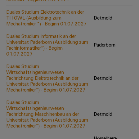
Werkzeuge
Abwasseraufbereitung
Duales Studium Elektrotechnik an der
Automaten
Lösungen
TH OWL (Ausbildung zum
Detmold
für
Mechatroniker *) - Beginn 01.07.2027
die
Software
Wasser-
Duales Studium Informatik an der
und
Markierer
Universität Paderborn (Ausbildung zum
Abwasserindustrie
Paderborn
Fachinformatiker*) - Beginn
Industriedrucker
01.07.2027
Wasserstoff
Wasserstoff
Duales Studium
Industrieleuchte
als
Wirtschaftsingenieurwesen
Schlüsseltechnologie
Fachrichtung Elektrotechnik an der
Detmold
Cabinet
für
Universität Paderborn (Ausbildung zum
die
Infrastructure
Mechatroniker*) - Beginn 01.07.2027
Energiewende
Duales Studium
Windenergie
Wirtschaftsingenieurwesen
Assemblierungsservice
Effizienter
Fachrichtung Maschinenbau an der
Detmold
Betrieb
Universität Paderborn (Ausbildung zum
von
Bestückte
Mechatroniker*) - Beginn 01.07.2027
Windparks
Klemmenleisten
Hörselberg-