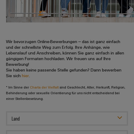
IN
Kabelkonfektionierung
zu
Offene
Leiterplattenklemmen
erlebbar
Weidmüller
Anschlusstechnologie
uns
Stellen
Vertrieb
werden.
Fast
für
Gehäusesysteme
Zahlen
DC-
Delivery
Promotionfahrzeug
Datencenter
Berufserfahrene
und
und
Microgrids
Service
Lösungen
Unternehmen
-
und
Fakten
Produkte
u-
komponenten
Wir bevorzugen Online-Bewerbungen – das ist ganz einfach
Distribution
Für
für
Unser
und der schnellste Weg zum Erfolg. Ihre Anhänge, wie
OS
Karriere
Beratung
Rechenzentren
Kabeleinführungssysteme
Studierende
Lebenslauf und Anschreiben, können Sie ganz einfach in allen
Info
Vorstand
Edge
–
und
gängigen Formaten hochladen. Wir freuen uns auf Ihre
und
effizient,
für
Computing
Bewerbung!
digitale
Werkstudententätigkeiten
Nachhaltigkeit
zuverlässig,
-
unsere
Sie haben keine passende Stelle gefunden? Dann bewerben
Planung
skalierbar
Industrial
komponenten
Sie sich
hier
.
Partner
Praktika
Weidmüller
5G
Energiespeicher
easyConnect
* Im Sinne der
Academy
Charta der Vielfalt
sind Geschlecht, Alter, Herkunft, Religion,
Anschlussleitungen,
Vertrieb
Abschlussarbeiten
Lösungen
-
Behinderung oder sexuelle Orientierung für uns nicht entscheidend bei
Single
Patchkabel
und
einer Stellenbesetzung.
People
Ihre
Großhandelssuche
Neuanfang
Produkte
Pair
und
&
für
Industrial
für
Ethernet
Kabel
Energiespeichersysteme
Culture
Service
Land
Studienabbrecher
(ESS)
SPS
Platform
News
Compliance
Energieübertragung
Offene
Systemverkabelung