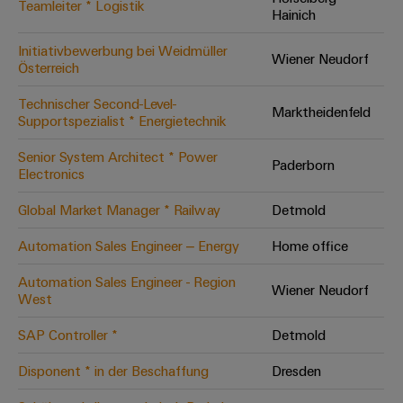
Teamleiter * Logistik
Hainich
Modifizierte
und
Initiativbewerbung bei Weidmüller
Wiener Neudorf
bestückte
Österreich
Gehäuse
Technischer Second-Level-
Marktheidenfeld
Supportspezialist * Energietechnik
Kundenspezifische
Kabelkonfektionierung
Senior System Architect * Power
Paderborn
Electronics
Global Market Manager * Railway
Detmold
Produktinnovationen
Automation Sales Engineer – Energy
Home office
Praxisnahe
Verbindungen für
Automation Sales Engineer - Region
Ihre Industrie.
Wiener Neudorf
West
Unsere Neuheiten
im Bereich
Industrial
SAP Controller *
Detmold
Connectivity.
Disponent * in der Beschaffung
Dresden